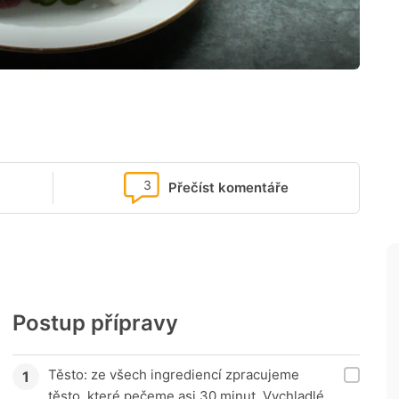
3
Přečíst komentáře
Postup přípravy
Těsto: ze všech ingrediencí zpracujeme
těsto, které pečeme asi 30 minut. Vychladlé