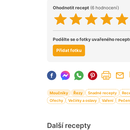
Ohodnotit recept
(6 hodnocení)
Podělte se o fotky uvařeného recept
Přidat fotku
Moučníky
Řezy
Snadné recepty
Rece
Ořechy
Večírky a oslavy
Vaření
Pečen
Další recepty