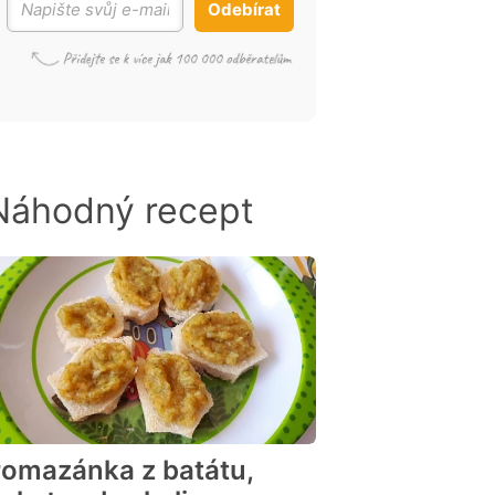
Odebírat
Náhodný recept
omazánka z batátu,