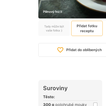
Pilinový řez II
Přidat fotku
Tady může být
vaše fotka :)
receptu
Přidat do oblíbených
Suroviny
Těsto:
300 g
polohrubé mouky