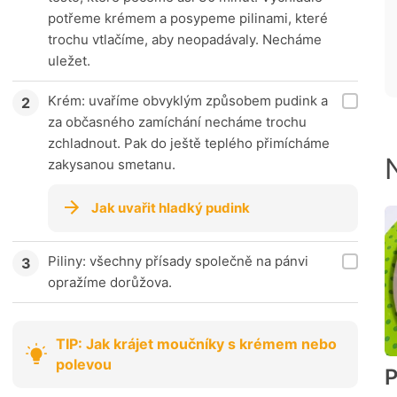
potřeme krémem a posypeme pilinami, které
trochu vtlačíme, aby neopadávaly. Necháme
uležet.
Krém: uvaříme obvyklým způsobem pudink a
za občasného zamíchání necháme trochu
zchladnout. Pak do ještě teplého přimícháme
zakysanou smetanu.
Jak uvařit hladký pudink
Piliny: všechny přísady společně na pánvi
opražíme dorůžova.
TIP: Jak krájet moučníky s krémem nebo
polevou
P