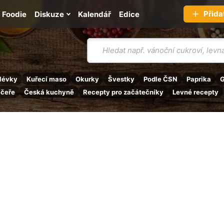
Přida
Foodie
Diskuze
Kalendář
Edice
Vyhledávání
lévky
Kuřecí maso
Okurky
Švestky
Podle ČSN
Paprika
G
ečeře
Česká kuchyně
Recepty pro začátečníky
Levné recepty