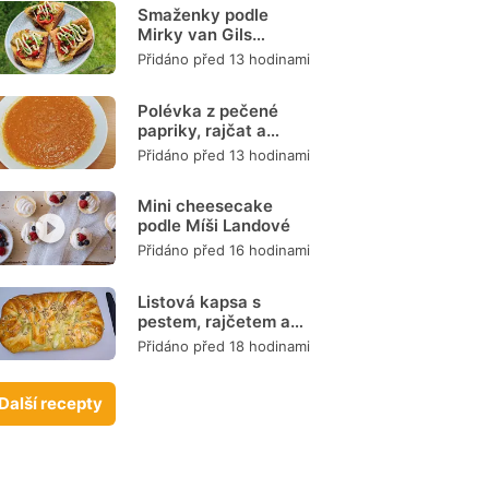
Smaženky podle
Mirky van Gils
Slavíkové
Přidáno před 13 hodinami
Polévka z pečené
papriky, rajčat a
mrkve
Přidáno před 13 hodinami
Mini cheesecake
podle Míši Landové
Přidáno před 16 hodinami
Listová kapsa s
pestem, rajčetem a
mozzarellou
Přidáno před 18 hodinami
Další recepty