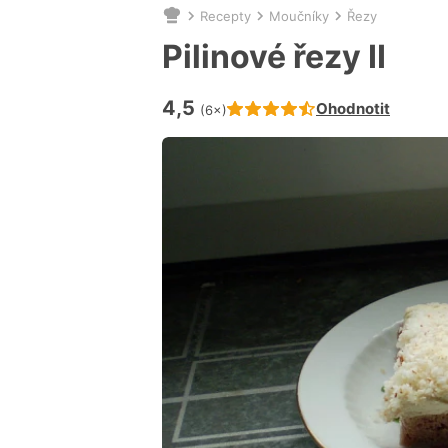
Recepty
Moučníky
Řezy
Nacházíte
se
Pilinové řezy II
zde:
4,5
Hodnocení receptu je
Ohodnotit
(6×)