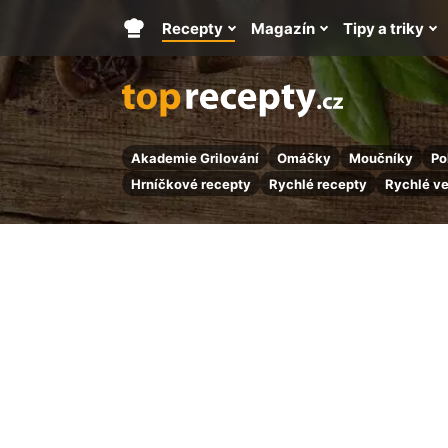
Recepty
Magazín
Tipy a triky
Hlavní
stránka
Akademie Grilování
Omáčky
Moučníky
Po
Hrníčkové recepty
Rychlé recepty
Rychlé v