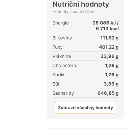
Nutriční hodnoty
Hodnoty jsou přibližné
Energie
28 086
kJ /
6 713
kcal
Bílkoviny
111,62
g
Tuky
401,22
g
Vláknina
33,96
g
Cholesterol
1,26
g
Sodík
1,26
g
Sůl
3,69
g
Sacharidy
646,85
g
Zobrazit všechny hodnoty