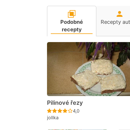
Podobné
Recepty au
recepty
Pilinové řezy
Recept ještě nebyl hodno
4,0
jollka