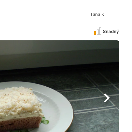
Tana K
Snadný