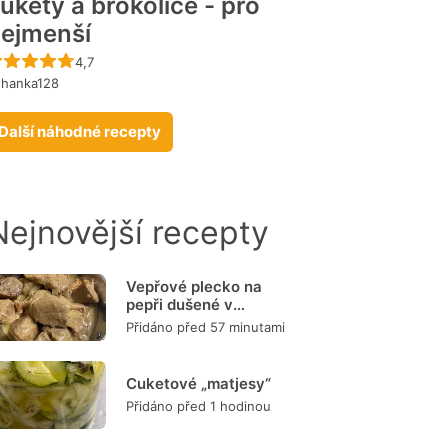
ukety a brokolice - pro
ejmenší
Recept ještě nebyl hodnocen
4,7
ohanka128
Další náhodné recepty
Nejnovější recepty
Vepřové plecko na
pepři dušené v
remosce
Přidáno před 57 minutami
Cuketové „matjesy“
Přidáno před 1 hodinou