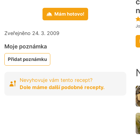
c
n
Mám hotovo!
J
Zveřejněno 24. 3. 2009
Moje poznámka
Přidat poznámku
Nevyhovuje vám tento recept?
Dole máme další podobné recepty.