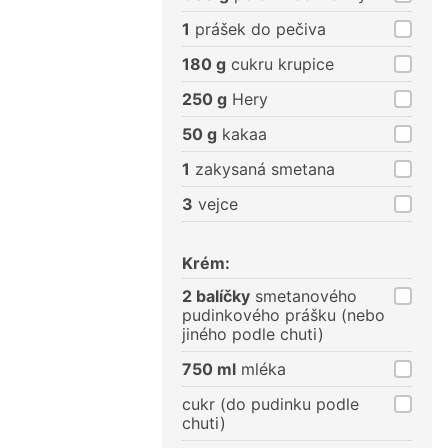
1
prášek do pečiva
180 g
cukru krupice
250 g
Hery
50 g
kakaa
1
zakysaná smetana
3
vejce
Krém:
2 balíčky
smetanového
pudinkového prášku (nebo
jiného podle chuti)
750 ml
mléka
cukr (do pudinku podle
chuti)