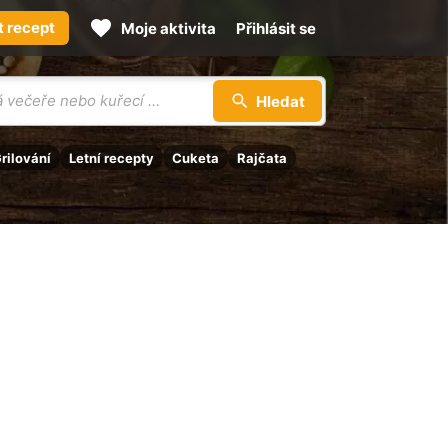
t recept
Moje aktivita
Přihlásit se
Hledat
rilování
Letní recepty
Cuketa
Rajčata