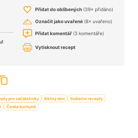
Přidat do oblíbených
(39× přidáno)
Označit jako uvařené
(8× uvařeno)
Přidat komentář
(3 komentáře)
u!
Vytisknout recept
pty pro začátečníky
Běžný den
Sváteční recepty
í
Česká kuchyně