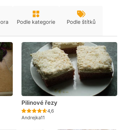
tora
Podle kategorie
Podle štítků
Pilinové řezy
cen
Recept ještě nebyl hodnocen
4,6
Andrejka11