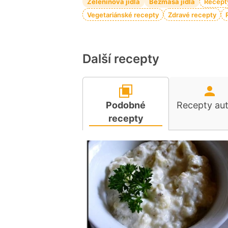
Zeleninová jídla
Bezmasá jídla
Recept
Vegetariánské recepty
Zdravé recepty
Další recepty
Podobné
Recepty au
recepty