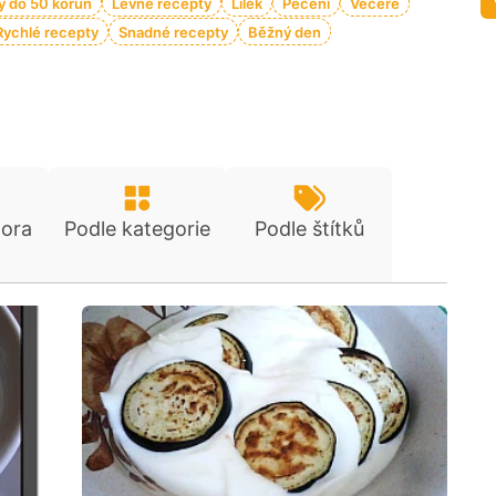
y do 50 korun
Levné recepty
Lilek
Pečení
Večeře
Rychlé recepty
Snadné recepty
Běžný den
tora
Podle kategorie
Podle štítků