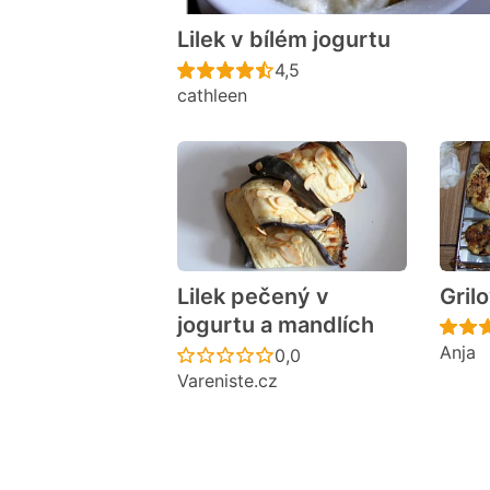
Lilek v bílém jogurtu
Recept ještě nebyl hodno
4,5
cathleen
Lilek pečený v
Grilo
jogurtu a mandlích
Anja
Recept ještě nebyl hodno
0,0
Vareniste.cz