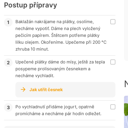
Postup přípravy
Baklažán nakrájame na plátky, osolíme,
necháme vypotiť. Dáme na plech vyložený
pečicím papírem. Štětcem potřeme plátky
lilku olejem. Okořeníme. Upečeme při 200 °C
zhruba 10 minut.
Upečené plátky dáme do mísy, ještě za tepla
posypeme prolisovaným česnekem a
necháme vychladit.
Jak utřít česnek
Po vychladnutí přidáme jogurt, opatrně
promícháme a necháme pár hodin odležet.