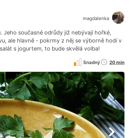
magdalenka
ku. Jeho současné odrůdy již nebývají hořké,
u, ale hlavně - pokrmy z něj se výborně hodí v
alát s jogurtem, to bude skvělá volba!
Doba
Snadný
20 min
přípravy