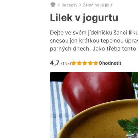
Recepty
Zeleninová jídla
Nacházíte
se
Lilek v jogurtu
zde:
Dejte ve svém jídelníčku šanci lil
snesou jen krátkou tepelnou úprav
parných dnech. Jako třeba tento s
4,7
Hodnocení receptu je
Ohodnotit
(14×)