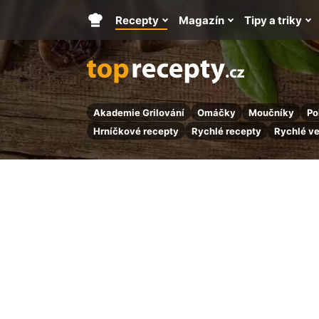
Recepty
Magazín
Tipy a triky
Hlavní
stránka
Akademie Grilování
Omáčky
Moučníky
Po
Hrníčkové recepty
Rychlé recepty
Rychlé v