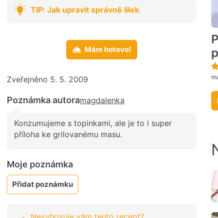
TIP: Jak upravit správně lilek
P
Mám hotovo!
p
ma
Zveřejněno 5. 5. 2009
Poznámka autora
magdalenka
Konzumujeme s topinkami, ale je to i super
příloha ke grilovanému masu.
Moje poznámka
Přidat poznámku
Nevyhovuje vám tento recept?