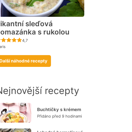
ikantní sleďová
omazánka s rukolou
Recept ještě nebyl hodnocen
4,7
ris
Další náhodné recepty
Nejnovější recepty
Buchtičky s krémem
Přidáno před 9 hodinami