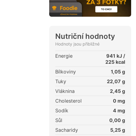
Nutriční hodnoty
Hodnoty jsou přibližné
Energie
941
kJ /
225
kcal
Bílkoviny
1,05
g
Tuky
22,07
g
Vláknina
2,45
g
Cholesterol
0
mg
Sodík
4
mg
Sůl
0,00
g
Sacharidy
5,25
g