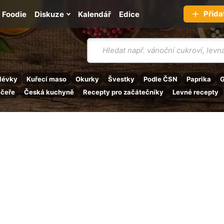
Přida
Foodie
Diskuze
Kalendář
Edice
Vyhledávání
lévky
Kuřecí maso
Okurky
Švestky
Podle ČSN
Paprika
G
ečeře
Česká kuchyně
Recepty pro začátečníky
Levné recepty