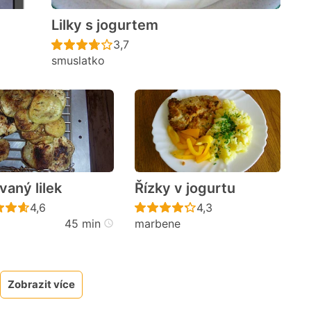
Lilky s jogurtem
cen
Recept ještě nebyl hodnocen
3,7
smuslatko
vaný lilek
Řízky v jogurtu
Recept ještě nebyl hodnocen
Recept ještě nebyl h
4,6
4,3
45 min
marbene
cen
Zobrazit více