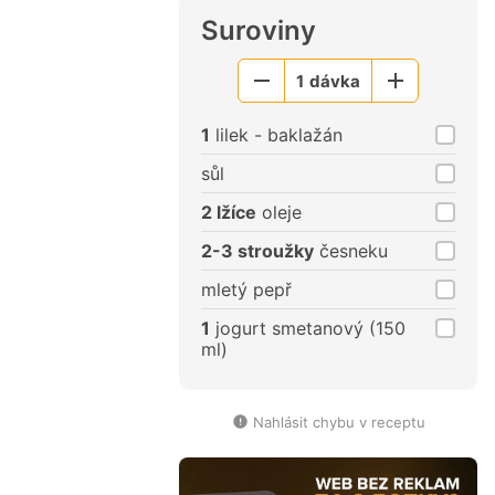
Suroviny
1
dávka
Menší
Větší
porce
porce
1
lilek - baklažán
sůl
2 lžíce
oleje
2-3 stroužky
česneku
mletý pepř
1
jogurt smetanový (150
ml)
Nahlásit chybu v receptu