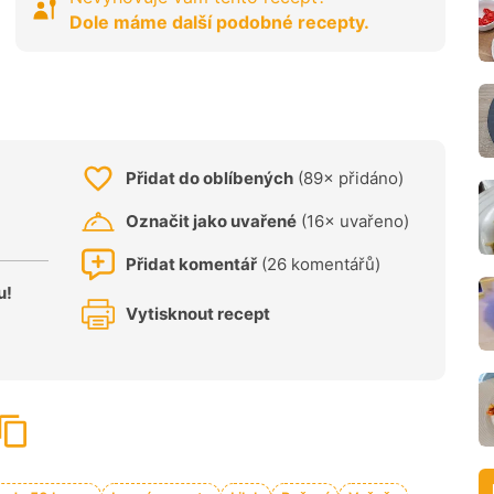
Dole máme další podobné recepty.
Přidat do oblíbených
(89× přidáno)
Označit jako uvařené
(16× uvařeno)
Přidat komentář
(26 komentářů)
u!
Vytisknout recept