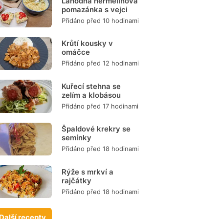
Lahodná hermelínová
pomazánka s vejci
Přidáno před 10 hodinami
Krůtí kousky v
omáčce
Přidáno před 12 hodinami
Kuřecí stehna se
zelím a klobásou
Přidáno před 17 hodinami
Špaldové krekry se
semínky
Přidáno před 18 hodinami
Rýže s mrkví a
rajčátky
Přidáno před 18 hodinami
Další recepty