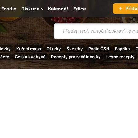
Přida
Foodie
Diskuze
Kalendář
Edice
Vyhledávání
lévky
Kuřecí maso
Okurky
Švestky
Podle ČSN
Paprika
G
ečeře
Česká kuchyně
Recepty pro začátečníky
Levné recepty