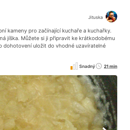
Jituska
bní kameny pro začínající kuchaře a kuchařky.
ná jíška. Můžete si ji připravit ke krátkodobému
 po dohotovení uložit do vhodné uzavíratelné
Doba
Snadný
21 min
přípravy