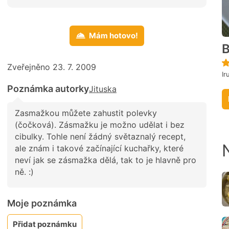
Mám hotovo!
B
Zveřejněno 23. 7. 2009
Ir
Poznámka autorky
Jituska
Zasmažkou můžete zahustit polevky
(čočková). Zásmažku je možno udělat i bez
cibulky. Tohle není žádný světaznalý recept,
ale znám i takové začínající kuchařky, které
neví jak se zásmažka dělá, tak to je hlavně pro
ně. :)
Moje poznámka
Přidat poznámku