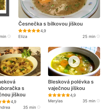
Česnečka s bílkovou jíškou
cen
Recept ještě nebyl hodnocen
4,9
min
Eliza
25 min
neková
Blesková polévka s
boračka s
vaječnou jíškou
čnou jíškou
cen
Recept ještě nebyl h
4,9
Merylas
35 min
Recept ještě nebyl hodnocen
4,9
ndrea
35 min