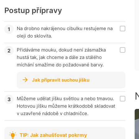
Postup přípravy
Na drobno nakrájenou cibulku restujeme na
oleji do sklovita.
Přidáváme mouku, dokud není zásmažka
hustá tak, jak chceme a dále za stálého
míchání smažíme do požadované barvy.
Jak připravit suchou jíšku
Můžeme udělat jíšku světlou a nebo tmavou.
Hotovou jíšku můžeme krátkodobě skladovat
v uzavřené nádobě v chladničce.
TIP: Jak zahušťovat pokrmy