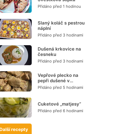
Přidáno před 1 hodinou
Slaný koláč s pestrou
náplní
Přidáno před 3 hodinami
Dušená krkovice na
česneku
Přidáno před 3 hodinami
Vepřové plecko na
pepři dušené v
remosce
Přidáno před 5 hodinami
Cuketové „matjesy“
Přidáno před 6 hodinami
Další recepty