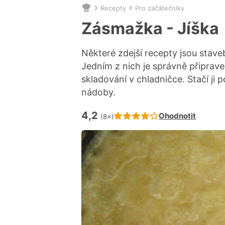
Recepty
Pro začátečníky
Nacházíte
se
Zásmažka - Jíška
zde:
Některé zdejší recepty jsou stave
Jedním z nich je správně připrave
skladování v chladničce. Stačí ji
nádoby.
4,2
Hodnocení receptu je
Ohodnotit
(8×)