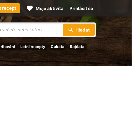
t recept
Moje aktivita
Přihlásit se
Hledat
rilování
Letní recepty
Cuketa
Rajčata