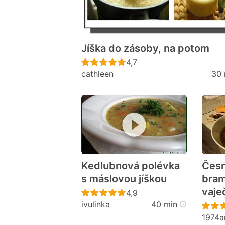
Jíška do zásoby, na potom
Recept ještě nebyl hodno
4,7
cathleen
30 
Kedlubnová polévka
Čes
s máslovou jíškou
bram
vaje
Recept ještě nebyl hodno
4,9
ivulinka
40 min
1974a