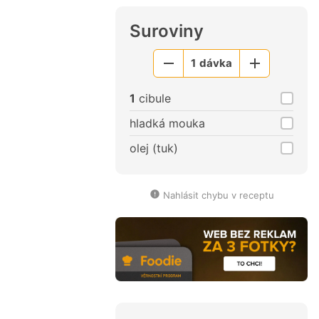
Suroviny
1
dávka
Menší
Větší
porce
porce
1
cibule
hladká mouka
olej (tuk)
Nahlásit chybu v receptu