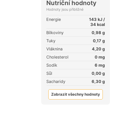
Nutriční hodnoty
Hodnoty jsou přibližné
Energie
143
kJ /
34
kcal
Bílkoviny
0,98
g
Tuky
0,17
g
Vláknina
4,20
g
Cholesterol
0
mg
Sodík
6
mg
Sůl
0,00
g
Sacharidy
6,30
g
Zobrazit všechny hodnoty