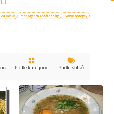
 20 minut
Recepty pro začátečníky
Rychlé recepty
tora
Podle kategorie
Podle štítků