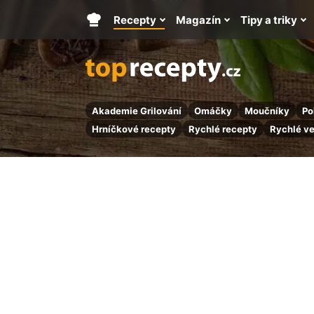
Recepty
Magazín
Tipy a triky
Hlavní
stránka
Akademie Grilování
Omáčky
Moučníky
Po
Hrníčkové recepty
Rychlé recepty
Rychlé v