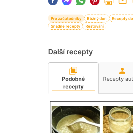
Pro začátečníky
Běžný den
Recepty do
Snadné recepty
Restování
Další recepty
Podobné
Recepty au
recepty