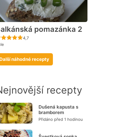
alkánská pomazánka 2
Recept ještě nebyl hodnocen
4,7
ule
Další náhodné recepty
Nejnovější recepty
Dušená kapusta s
bramborem
Přidáno před 1 hodinou
Švestková sopka