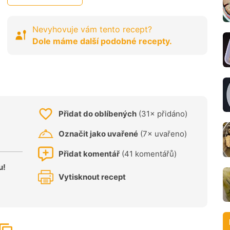
Nevyhovuje vám tento recept?
Dole máme další podobné recepty.
Přidat do oblíbených
(31× přidáno)
Označit jako uvařené
(7× uvařeno)
Přidat komentář
(41 komentářů)
u!
Vytisknout recept