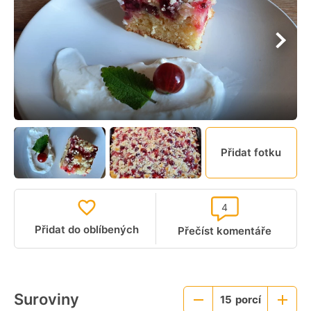
Přidat fotku
4
Přidat do oblíbených
Přečíst komentáře
Suroviny
15
porcí
Menší
Větší