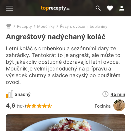
Moje akt
Přejít
Menu
na
vyhledávání
Recepty
Moučníky
Řezy s ovocem, bublaniny
Nacházíte
se
Angreštový nadýchaný koláč
zde:
Letní koláč s drobenkou a sezónními dary ze
zahrádky. Tentokrát to je angrešt, ale může to
být jakékoliv dostupné dozrávající letní ovoce.
Moučník je velmi jednoduchý na přípravu a
výsledek chutný a sladce nakyslý po použitém
ovoci.
Doba
Snadný
45 min
přípravy
4,6
Hodnocení receptu je
Foxinka
(10×)