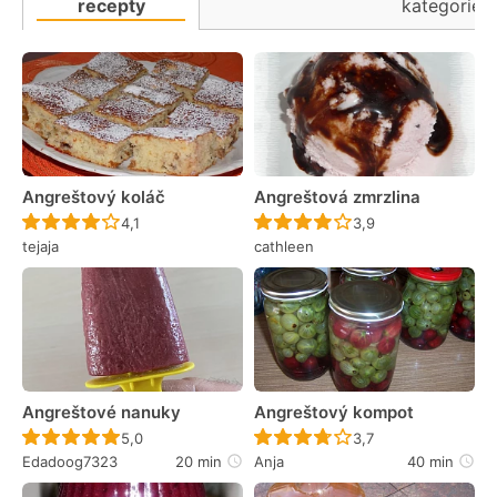
recepty
kategorie
Angreštový koláč
Angreštová zmrzlina
Recept ještě nebyl hodnocen
Recept ještě nebyl 
4,1
3,9
tejaja
cathleen
Angreštové nanuky
Angreštový kompot
Recept ještě nebyl hodnocen
Recept ještě nebyl 
5,0
3,7
Edadoog7323
20 min
Anja
40 min