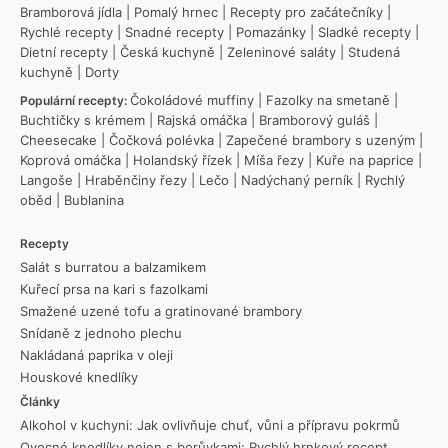
Bramborová jídla
|
Pomalý hrnec
|
Recepty pro začátečníky
|
Rychlé recepty
|
Snadné recepty
|
Pomazánky
|
Sladké recepty
|
Dietní recepty
|
Česká kuchyně
|
Zeleninové saláty
|
Studená
kuchyně
|
Dorty
Čokoládové muffiny
|
Fazolky na smetaně
|
Populární recepty:
Buchtičky s krémem
|
Rajská omáčka
|
Bramborový guláš
|
Cheesecake
|
Čočková polévka
|
Zapečené brambory s uzeným
|
Koprová omáčka
|
Holandský řízek
|
Míša řezy
|
Kuře na paprice
|
Langoše
|
Hraběnčiny řezy
|
Lečo
|
Nadýchaný perník
|
Rychlý
oběd
|
Bublanina
Recepty
Salát s burratou a balzamikem
Kuřecí prsa na kari s fazolkami
Smažené uzené tofu a gratinované brambory
Snídaně z jednoho plechu
Nakládaná paprika v oleji
Houskové knedlíky
Články
Alkohol v kuchyni: Jak ovlivňuje chuť, vůni a přípravu pokrmů
Ovocné knedlíky nejen s borůvkami: Rychlý hrnkový recept