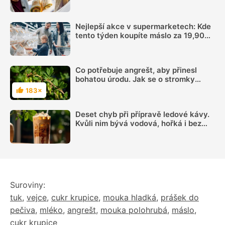
sázka na sekanou za 69 Kč se
rozhodně vyplatí
Nejlepší akce v supermarketech: Kde
tento týden koupíte máslo za 19,90
Kč a meloun od 8,90 Kč
Co potřebuje angrešt, aby přinesl
bohatou úrodu. Jak se o stromky
starat na jaře
183×
Hodnocení
Deset chyb při přípravě ledové kávy.
Kvůli nim bývá vodová, hořká i bez
chuti
Suroviny:
tuk
,
vejce
,
cukr krupice
,
mouka hladká
,
prášek do
pečiva
,
mléko
,
angrešt
,
mouka polohrubá
,
máslo
,
cukr krupice