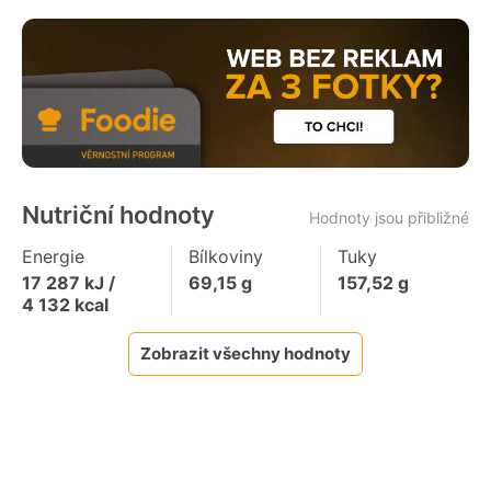
Nutriční hodnoty
Hodnoty jsou přibližné
Energie
Bílkoviny
Tuky
17 287
kJ /
69,15
g
157,52
g
4 132
kcal
Zobrazit všechny hodnoty