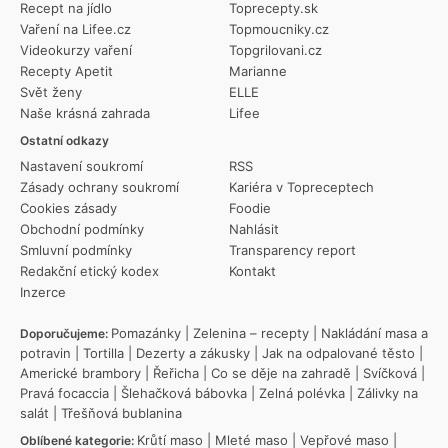
Recept na jídlo
Toprecepty.sk
Vaření na Lifee.cz
Topmoucniky.cz
Videokurzy vaření
Topgrilovani.cz
Recepty Apetit
Marianne
Svět ženy
ELLE
Naše krásná zahrada
Lifee
Ostatní odkazy
Nastavení soukromí
RSS
Zásady ochrany soukromí
Kariéra v Topreceptech
Cookies zásady
Foodie
Obchodní podmínky
Nahlásit
Smluvní podmínky
Transparency report
Redakční etický kodex
Kontakt
Inzerce
Pomazánky
|
Zelenina – recepty
|
Nakládání masa a
Doporučujeme:
potravin
|
Tortilla
|
Dezerty a zákusky
|
Jak na odpalované těsto
|
Americké brambory
|
Řeřicha
|
Co se děje na zahradě
|
Svíčková
|
Pravá focaccia
|
Šlehačková bábovka
|
Zelná polévka
|
Zálivky na
salát
|
Třešňová bublanina
Krůtí maso
|
Mleté maso
|
Vepřové maso
|
Oblíbené kategorie: