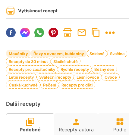
Vytisknout recept
Moučníky
Řezy s ovocem, bublaniny
Snídaně
Svačina
Recepty do 30 minut
Sladké chutě
Recepty pro začátečníky
Rychlé recepty
Běžný den
Letní recepty
Sváteční recepty
Lesní ovoce
Ovoce
Česká kuchyně
Pečení
Recepty pro děti
Další recepty
Podobné
Recepty autora
Podle