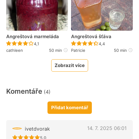
Angreštová marmeláda
Angreštová šťáva
Recept ještě nebyl hodnocen
Recept ještě nebyl 
4,1
4,4
cathleen
50 min
Patricie
50 min
Zobrazit více
Komentáře
(4)
Přidat komentář
14. 7. 2025 06:01
ivetdvorak
Recept ještě nebyl hodnocen
5,0