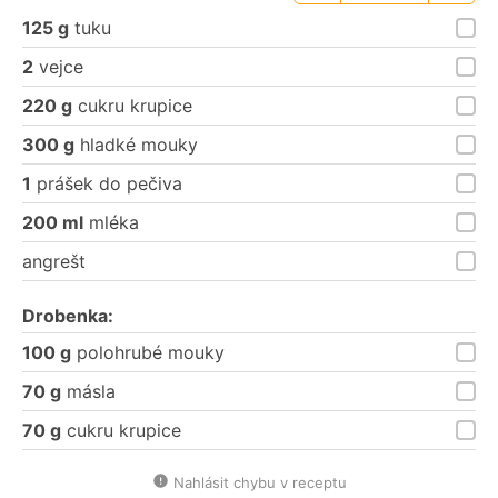
porce
porce
125 g
tuku
2
vejce
220 g
cukru krupice
300 g
hladké mouky
1
prášek do pečiva
200 ml
mléka
angrešt
Drobenka:
100 g
polohrubé mouky
70 g
másla
70 g
cukru krupice
Nahlásit chybu v receptu