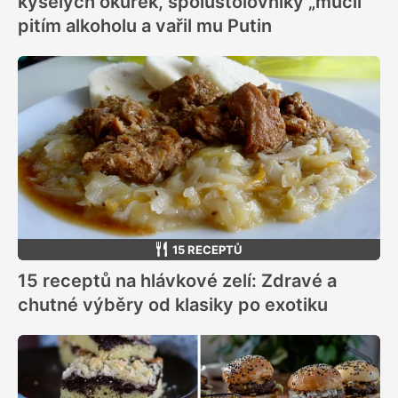
kyselých okurek, spolustolovníky „mučil“
pitím alkoholu a vařil mu Putin
15 RECEPTŮ
15 receptů na hlávkové zelí: Zdravé a
chutné výběry od klasiky po exotiku