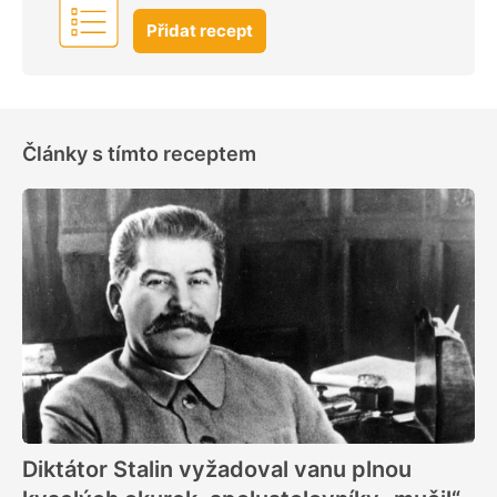
Přidat recept
Články s tímto receptem
Diktátor Stalin vyžadoval vanu plnou