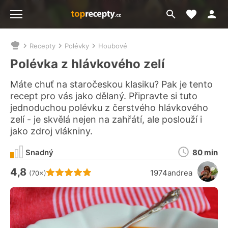
Moje akt
Přejít
Menu
na
vyhledávání
Recepty
Polévky
Houbové
Nacházíte
se
Polévka z hlávkového zelí
zde:
Máte chuť na staročeskou klasiku? Pak je tento
recept pro vás jako dělaný. Připravte si tuto
jednoduchou polévku z čerstvého hlávkového
zelí - je skvělá nejen na zahřátí, ale poslouží i
jako zdroj vlákniny.
Doba
Snadný
80 min
přípravy
4,8
Hodnocení receptu je
1974andrea
(70×)