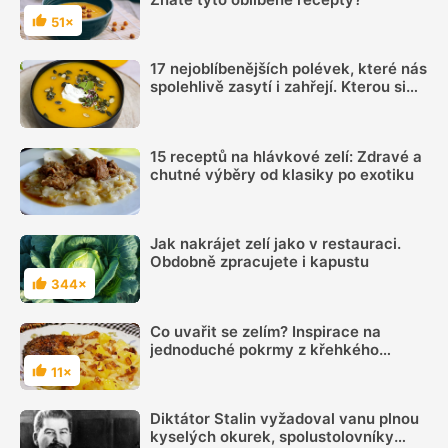
51×
Hodnocení
17 nejoblíbenějších polévek, které nás
spolehlivě zasytí i zahřejí. Kterou si
vyberete?
15 receptů na hlávkové zelí: Zdravé a
chutné výběry od klasiky po exotiku
Jak nakrájet zelí jako v restauraci.
Obdobně zpracujete i kapustu
344×
Hodnocení
Co uvařit se zelím? Inspirace na
jednoduché pokrmy z křehkého
hlávkového zelí
11×
Hodnocení
Diktátor Stalin vyžadoval vanu plnou
kyselých okurek, spolustolovníky