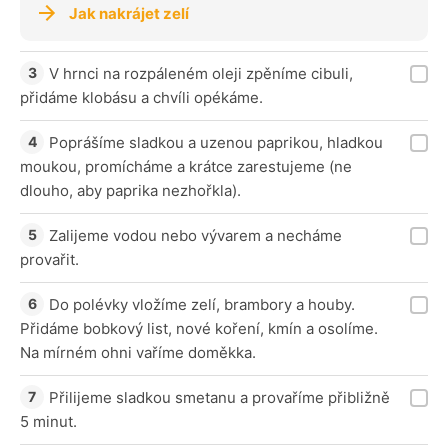
Jak nakrájet zelí
V hrnci na rozpáleném oleji zpěníme cibuli,
přidáme klobásu a chvíli opékáme.
Poprášíme sladkou a uzenou paprikou, hladkou
moukou, promícháme a krátce zarestujeme (ne
dlouho, aby paprika nezhořkla).
Zalijeme vodou nebo vývarem a necháme
provařit.
Do polévky vložíme zelí, brambory a houby.
Přidáme bobkový list, nové koření, kmín a osolíme.
Na mírném ohni vaříme doměkka.
Přilijeme sladkou smetanu a provaříme přibližně
5 minut.