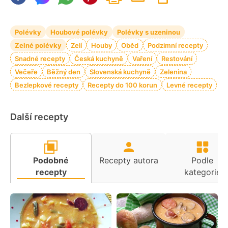
Polévky
Houbové polévky
Polévky s uzeninou
Zelné polévky
Zelí
Houby
Oběd
Podzimní recepty
Snadné recepty
Česká kuchyně
Vaření
Restování
Večeře
Běžný den
Slovenská kuchyně
Zelenina
Bezlepkové recepty
Recepty do 100 korun
Levné recepty
Další recepty
Podobné
Recepty autora
Podle
recepty
kategorie