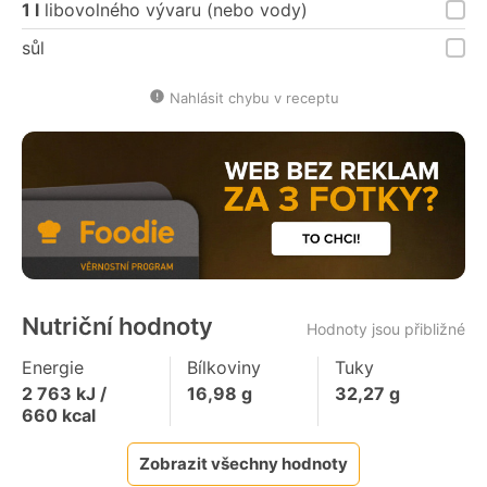
1 l
libovolného vývaru (nebo vody)
sůl
Nahlásit chybu v receptu
Nutriční hodnoty
Hodnoty jsou přibližné
Energie
Bílkoviny
Tuky
2 763
kJ /
16,98
g
32,27
g
660
kcal
Zobrazit všechny hodnoty