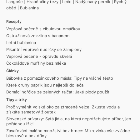
Langoše
|
Hraběnčiny řezy
|
Lečo
|
Nadýchaný perník
|
Rychlý
oběd
|
Bublanina
Recepty
Vepřová pečeně s cibulovou omáčkou
Ostružinová zmrzlina s banánem
Letní bublanina
Pikantní vepřové nudličky se žampiony
Vepřová pečeně - opravdu skvělá
Čokoládové muffiny bez mléka
Články
Bábovka z pomazánkového másla: Tipy na vláčné těsto
Které druhy paprik jsou nejlepší do leča
Domácí hořčice ze zelených rajčat: Jaké plody použít
Tipy a triky
Proč vyměnit volské oko za ztracené vejce: Zkuste vodu a
získáte sametový žloutek
Slovenské prívarky: Sytá jídla, na která nepotřebujete příbor, jen
pořádnou lžíci
Zavařování malého množství bez hrnce: Mikrovlnka vše zvládne
bleskově a bez dřiny