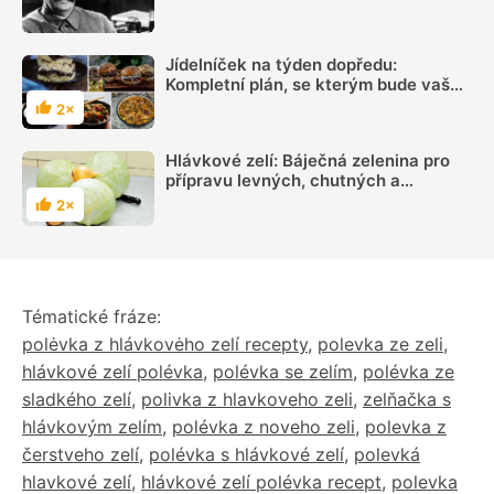
„mučil“ pitím alkoholu a vařil mu Putin
Jídelníček na týden dopředu:
Kompletní plán, se kterým bude vaše
vaření bez starostí
2×
Hodnocení
Hlávkové zelí: Báječná zelenina pro
přípravu levných, chutných a
zdravých jídel
2×
Hodnocení
Tématické fráze:
polėvka z hlávkovėho zelí recepty
,
polevka ze zeli
,
hlávkové zelí polévka
,
polévka se zelím
,
polévka ze
sladkého zelí
,
polivka z hlavkoveho zeli
,
zelňačka s
hlávkovým zelím
,
polévka z noveho zeli
,
polevka z
čerstveho zelí
,
polévka s hlávkové zelí
,
polevká
hlavkové zelí
,
hlávkové zelí polévka recept
,
polevka