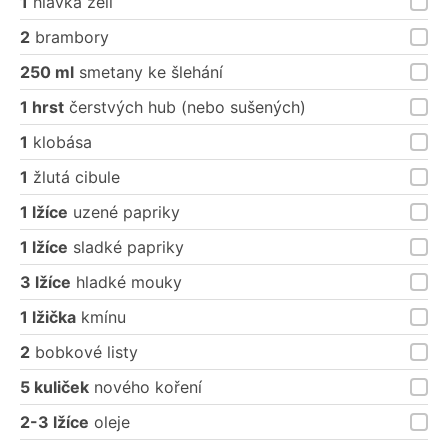
1
hlávka zelí
2
brambory
250 ml
smetany ke šlehání
1 hrst
čerstvých hub (nebo sušených)
1
klobása
1
žlutá cibule
1 lžíce
uzené papriky
1 lžíce
sladké papriky
3 lžíce
hladké mouky
1 lžička
kmínu
2
bobkové listy
5 kuliček
nového koření
2-3 lžíce
oleje