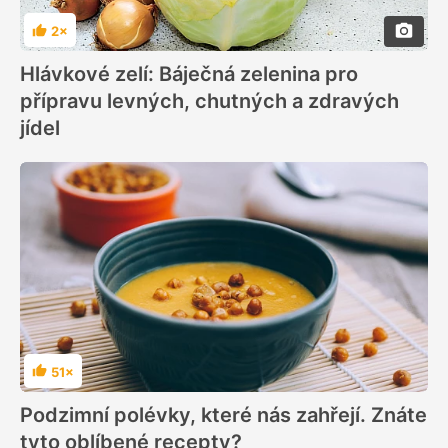
2×
Hodnocení
Hlávkové zelí: Báječná zelenina pro
přípravu levných, chutných a zdravých
jídel
51×
Hodnocení
Podzimní polévky, které nás zahřejí. Znáte
tyto oblíbené recepty?