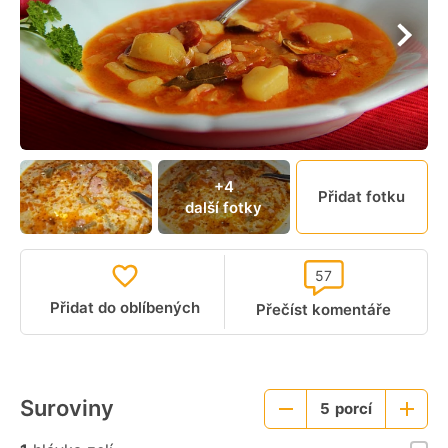
+4
Přidat fotku
další fotky
57
Přidat do oblíbených
Přečíst komentáře
Suroviny
5
porcí
Menší
Větší
porce
porce