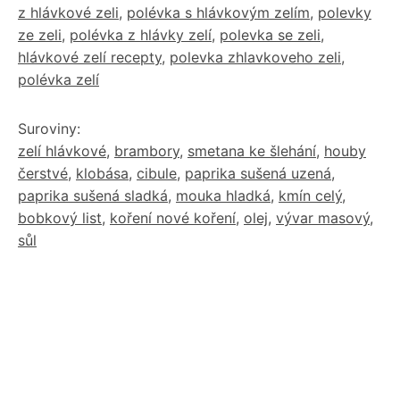
z hlávkové zeli
,
polévka s hlávkovým zelím
,
polevky
ze zeli
,
polévka z hlávky zelí
,
polevka se zeli
,
hlávkové zelí recepty
,
polevka zhlavkoveho zeli
,
polévka zelí
Suroviny:
zelí hlávkové
,
brambory
,
smetana ke šlehání
,
houby
čerstvé
,
klobása
,
cibule
,
paprika sušená uzená
,
paprika sušená sladká
,
mouka hladká
,
kmín celý
,
bobkový list
,
koření nové koření
,
olej
,
vývar masový
,
sůl