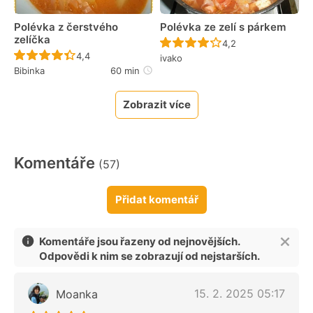
Polévka z čerstvého
Polévka ze zelí s párkem
zelíčka
Recept ještě nebyl 
4,2
Recept ještě nebyl hodnocen
4,4
ivako
Bibinka
60 min
Zobrazit více
Komentáře
(57)
Přidat komentář
Komentáře jsou řazeny od nejnovějších.
Odpovědi k nim se zobrazují od nejstarších.
15. 2. 2025 05:17
Moanka