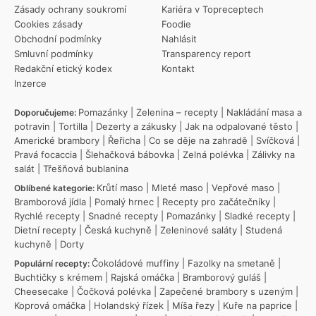
Zásady ochrany soukromí
Kariéra v Topreceptech
Cookies zásady
Foodie
Obchodní podmínky
Nahlásit
Smluvní podmínky
Transparency report
Redakční etický kodex
Kontakt
Inzerce
Pomazánky
|
Zelenina – recepty
|
Nakládání masa a
Doporučujeme:
potravin
|
Tortilla
|
Dezerty a zákusky
|
Jak na odpalované těsto
|
Americké brambory
|
Řeřicha
|
Co se děje na zahradě
|
Svíčková
|
Pravá focaccia
|
Šlehačková bábovka
|
Zelná polévka
|
Zálivky na
salát
|
Třešňová bublanina
Krůtí maso
|
Mleté maso
|
Vepřové maso
|
Oblíbené kategorie:
Bramborová jídla
|
Pomalý hrnec
|
Recepty pro začátečníky
|
Rychlé recepty
|
Snadné recepty
|
Pomazánky
|
Sladké recepty
|
Dietní recepty
|
Česká kuchyně
|
Zeleninové saláty
|
Studená
kuchyně
|
Dorty
Čokoládové muffiny
|
Fazolky na smetaně
|
Populární recepty:
Buchtičky s krémem
|
Rajská omáčka
|
Bramborový guláš
|
Cheesecake
|
Čočková polévka
|
Zapečené brambory s uzeným
|
Koprová omáčka
|
Holandský řízek
|
Míša řezy
|
Kuře na paprice
|