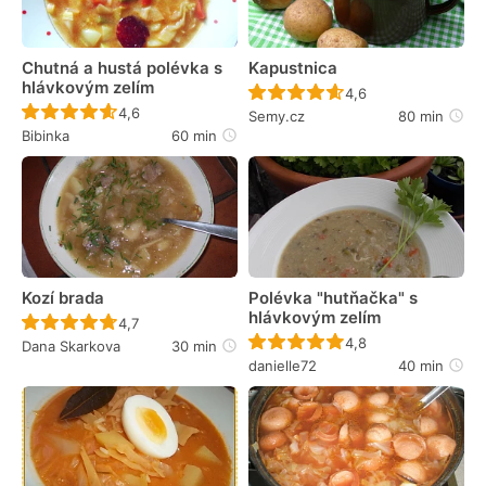
Chutná a hustá polévka s
Kapustnica
hlávkovým zelím
Recept ještě nebyl 
4,6
Recept ještě nebyl hodnocen
4,6
Semy.cz
80 min
Bibinka
60 min
Kozí brada
Polévka "hutňačka" s
hlávkovým zelím
Recept ještě nebyl hodnocen
4,7
Recept ještě nebyl 
4,8
Dana Skarkova
30 min
danielle72
40 min