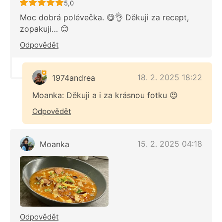
Recept ještě nebyl hodnocen
5,0
Moc dobrá polévečka. 😋👌 Děkuji za recept,
zopakuji… 😊
Odpovědět
18. 2. 2025 18:22
1974andrea
Moanka: Děkuji a i za krásnou fotku 😍
Odpovědět
15. 2. 2025 04:18
Moanka
Odpovědět