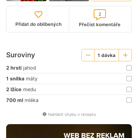
2
Přidat do oblíbených
Přečíst komentáře
Suroviny
1
dávka
Menší
Větší
porce
porce
2 hrsti
jahod
1 snítka
máty
2 lžíce
medu
700 ml
mléka
Nahlásit chybu v receptu