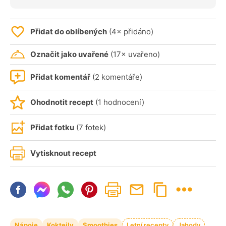
Přidat do oblíbených
(4× přidáno)
Označit jako uvařené
(17× uvařeno)
Přidat komentář
(2 komentáře)
Ohodnotit recept
(1 hodnocení)
Přidat fotku
(7 fotek)
Vytisknout recept
Nápoje
Koktejly
Smoothies
Letní recepty
Jahody