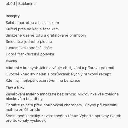
oběd
|
Bublanina
Recepty
Salát s burratou a balzamikem
Kuřecí prsa na kari s fazolkami
Smažené uzené tofu a gratinované brambory
Snídaně z jednoho plechu
Luxusní velikonoční jidáše
Dobrá frankfurtská polévka
Články
Alkohol v kuchyni: Jak ovlivňuje chuť, vůni a přípravu pokrmů
Ovocné knedlíky nejen s borůvkami: Rychlý hrnkový recept
Kde mají nejlepší občerstvení na benzince
Tipy a triky
Zavařování malého množství bez hrnce: Mikrovlnka vše zvládne
bleskově a bez dřiny
Chraňte rajčata před houbovými chorobami. Chyby při zalévání
mohou zničit úrodu
Švestkové knedlíky z tvarohového těsta: Vyberte správný tvaroh
pro dokonalý výsledek