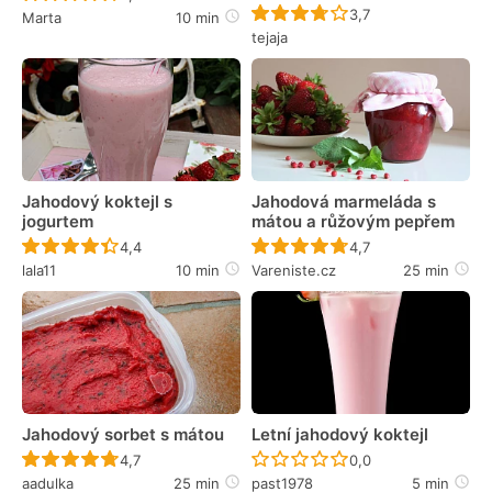
Recept ještě nebyl 
3,7
Marta
10 min
tejaja
Jahodový koktejl s
Jahodová marmeláda s
jogurtem
mátou a růžovým pepřem
Recept ještě nebyl hodnocen
Recept ještě nebyl 
4,4
4,7
lala11
10 min
Vareniste.cz
25 min
Jahodový sorbet s mátou
Letní jahodový koktejl
Recept ještě nebyl hodnocen
Recept ještě nebyl 
4,7
0,0
aadulka
25 min
past1978
5 min