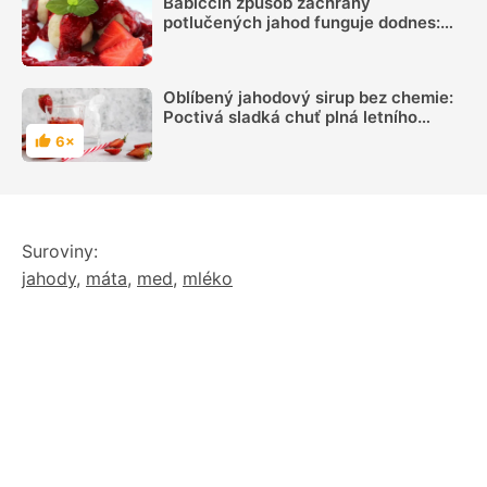
Babiččin způsob záchrany
potlučených jahod funguje dodnes:
Stačí jen znát pár dobrých rad
Oblíbený jahodový sirup bez chemie:
Poctivá sladká chuť plná letního
slunce
6×
Hodnocení
Suroviny:
jahody
,
máta
,
med
,
mléko