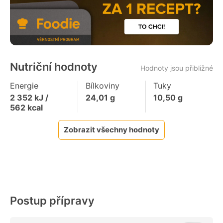
Nutriční hodnoty
Hodnoty jsou přibližné
Energie
Bílkoviny
Tuky
2 352
kJ /
24,01
g
10,50
g
562
kcal
Zobrazit všechny hodnoty
Postup přípravy