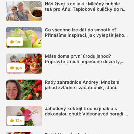
Náš život s celiakií: Mléčný bubble
tea pro Áňu. Tapiokové kuličky do něj
uděláte snadno i doma
Co všechno lze dát do smoothie?
Přinášíme inspiraci, jak vylepšit jeho
chuť
5×
Hodnocení
Máte doma první úrodu jahod?
Připravte z nich nepečené dezerty,
krémy a koktejly
16×
Hodnocení
Rady zahradnice Andrey: Množení
jahod zvládne i začátečník, stačí
použít jednoduchý způsob a dobře
zalévat
Jahodový koktejl trochu jinak a s
dokonalou chutí: Videonávod poradí s
přípravou
12×
Hodnocení