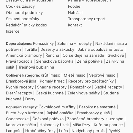
Cookies zásady
Foodie
Obchodní podmínky
Nahlásit
Smluvní podmínky
Transparency report
Redakční etický kodex
Kontakt
Inzerce
Pomazánky
|
Zelenina – recepty
|
Nakládání masa a
Doporučujeme:
potravin
|
Tortilla
|
Dezerty a zákusky
|
Jak na odpalované těsto
|
Americké brambory
|
Řeřicha
|
Co se děje na zahradě
|
Svíčková
|
Pravá focaccia
|
Šlehačková bábovka
|
Zelná polévka
|
Zálivky na
salát
|
Třešňová bublanina
Krůtí maso
|
Mleté maso
|
Vepřové maso
|
Oblíbené kategorie:
Bramborová jídla
|
Pomalý hrnec
|
Recepty pro začátečníky
|
Rychlé recepty
|
Snadné recepty
|
Pomazánky
|
Sladké recepty
|
Dietní recepty
|
Česká kuchyně
|
Zeleninové saláty
|
Studená
kuchyně
|
Dorty
Čokoládové muffiny
|
Fazolky na smetaně
|
Populární recepty:
Buchtičky s krémem
|
Rajská omáčka
|
Bramborový guláš
|
Cheesecake
|
Čočková polévka
|
Zapečené brambory s uzeným
|
Koprová omáčka
|
Holandský řízek
|
Míša řezy
|
Kuře na paprice
|
Langoše
|
Hraběnčiny řezy
|
Lečo
|
Nadýchaný perník
|
Rychlý