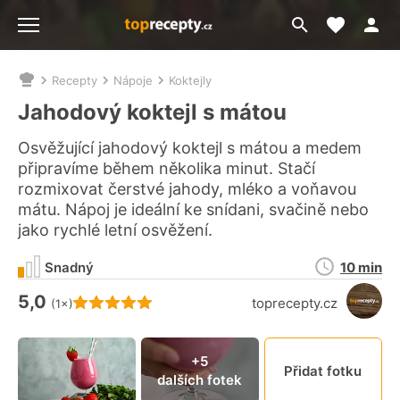
Moje akt
Přejít
Menu
na
vyhledávání
Recepty
Nápoje
Koktejly
Nacházíte
se
Jahodový koktejl s mátou
zde:
Osvěžující jahodový koktejl s mátou a medem
připravíme během několika minut. Stačí
rozmixovat čerstvé jahody, mléko a voňavou
mátu. Nápoj je ideální ke snídani, svačině nebo
jako rychlé letní osvěžení.
Doba
Snadný
10 min
přípravy
5,0
Hodnocení receptu je
toprecepty.cz
(1×)
Připn
+5
Přidat fotku
dalších fotek
video