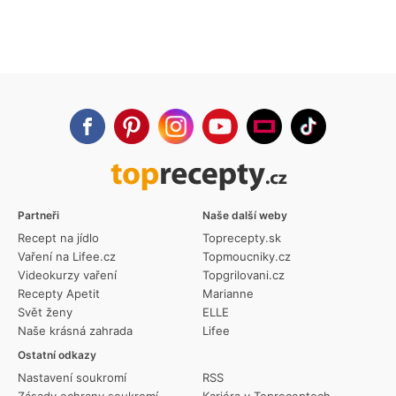
Partneři
Naše další weby
Recept na jídlo
Toprecepty.sk
Vaření na Lifee.cz
Topmoucniky.cz
Videokurzy vaření
Topgrilovani.cz
Recepty Apetit
Marianne
Svět ženy
ELLE
Naše krásná zahrada
Lifee
Ostatní odkazy
Nastavení soukromí
RSS
Zásady ochrany soukromí
Kariéra v Topreceptech