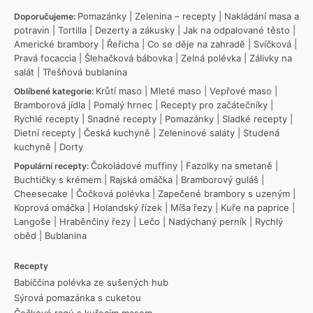
Pomazánky
|
Zelenina – recepty
|
Nakládání masa a
Doporučujeme:
potravin
|
Tortilla
|
Dezerty a zákusky
|
Jak na odpalované těsto
|
Americké brambory
|
Řeřicha
|
Co se děje na zahradě
|
Svíčková
|
Pravá focaccia
|
Šlehačková bábovka
|
Zelná polévka
|
Zálivky na
salát
|
Třešňová bublanina
Krůtí maso
|
Mleté maso
|
Vepřové maso
|
Oblíbené kategorie:
Bramborová jídla
|
Pomalý hrnec
|
Recepty pro začátečníky
|
Rychlé recepty
|
Snadné recepty
|
Pomazánky
|
Sladké recepty
|
Dietní recepty
|
Česká kuchyně
|
Zeleninové saláty
|
Studená
kuchyně
|
Dorty
Čokoládové muffiny
|
Fazolky na smetaně
|
Populární recepty:
Buchtičky s krémem
|
Rajská omáčka
|
Bramborový guláš
|
Cheesecake
|
Čočková polévka
|
Zapečené brambory s uzeným
|
Koprová omáčka
|
Holandský řízek
|
Míša řezy
|
Kuře na paprice
|
Langoše
|
Hraběnčiny řezy
|
Lečo
|
Nadýchaný perník
|
Rychlý
oběd
|
Bublanina
Recepty
Babiččina polévka ze sušených hub
Sýrová pomazánka s cuketou