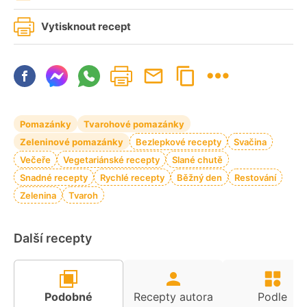
Vytisknout recept
Pomazánky
Tvarohové pomazánky
Zeleninové pomazánky
Bezlepkové recepty
Svačina
Večeře
Vegetariánské recepty
Slané chutě
Snadné recepty
Rychlé recepty
Běžný den
Restování
Zelenina
Tvaroh
Další recepty
Podobné
Recepty autora
Podle