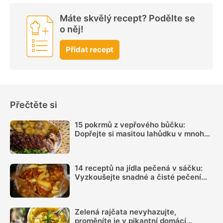
Máte skvělý recept? Podělte se
o něj!
Přidat recept
Přečtěte si
15 pokrmů z vepřového bůčku:
Dopřejte si masitou lahůdku v mnoha
podobách
14 receptů na jídla pečená v sáčku:
Vyzkoušejte snadné a čisté pečení
plné chuti
Zelená rajčata nevyhazujte,
proměníte je v pikantní domácí