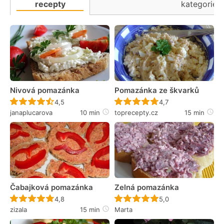
recepty
kategorie
Nivová pomazánka
Pomazánka ze škvarků
Recept ještě nebyl hodnocen
Recept ještě nebyl 
4,5
4,7
janaplucarova
10 min
toprecepty.cz
15 min
Čabajková pomazánka
Zelná pomazánka
Recept ještě nebyl hodnocen
Recept ještě nebyl 
4,8
5,0
zizala
15 min
Marta