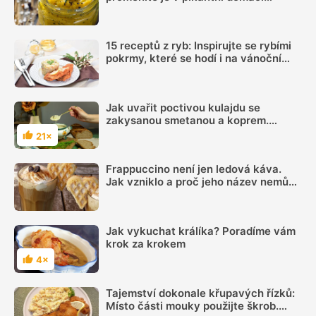
hořčici. Hotovou ji máte za 20 minut
15 receptů z ryb: Inspirujte se rybími
pokrmy, které se hodí i na vánoční
hostinu
Jak uvařit poctivou kulajdu se
zakysanou smetanou a koprem.
Každý bude chtít přídavek
21×
Hodnocení
Frappuccino není jen ledová káva.
Jak vzniklo a proč jeho název nemůže
používat každá kavárna
Jak vykuchat králíka? Poradíme vám
krok za krokem
4×
Hodnocení
Tajemství dokonale křupavých řízků:
Místo části mouky použijte škrob.