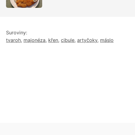
Důležitý je ale poměr
Suroviny:
tvaroh
,
majonéza
,
křen
,
cibule
,
artyčoky
,
máslo