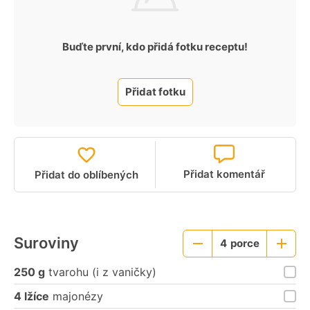
Buďte první, kdo přidá fotku receptu!
Přidat fotku
Přidat komentář
Přidat do oblíbených
Suroviny
4
porce
Menší
Větší
porce
porce
250 g
tvarohu (i z vaničky)
4 lžíce
majonézy