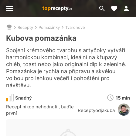
Moje akt
Přejít
Menu
na
vyhledávání
Recepty
Pomazánky
Tvarohové
Nacházíte
se
Kubova pomazánka
zde:
Spojení krémového tvarohu s artyčoky vytváří
harmonickou kombinaci, ideální na křupavý
chléb, toast nebo jako originální dip k zelenině.
Pomazánka je rychlá na přípravu a skvělou
volbou pro lehkou večeři i pohoštění pro
návštěvu.
Doba
Snadný
15 min
přípravy
Recept nikdo nehodnotil, buďte
Receptyodjakuba
první