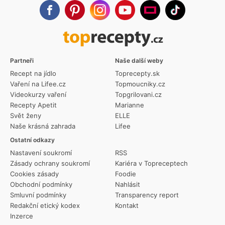
Partneři
Naše další weby
Recept na jídlo
Toprecepty.sk
Vaření na Lifee.cz
Topmoucniky.cz
Videokurzy vaření
Topgrilovani.cz
Recepty Apetit
Marianne
Svět ženy
ELLE
Naše krásná zahrada
Lifee
Ostatní odkazy
Nastavení soukromí
RSS
Zásady ochrany soukromí
Kariéra v Topreceptech
Cookies zásady
Foodie
Obchodní podmínky
Nahlásit
Smluvní podmínky
Transparency report
Redakční etický kodex
Kontakt
Inzerce