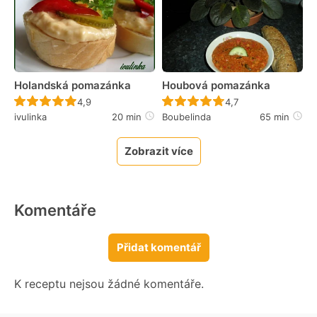
Holandská pomazánka
Houbová pomazánka
Recept ještě nebyl hodnocen
Recept ještě nebyl 
4,9
4,7
ivulinka
20 min
Boubelinda
65 min
Zobrazit více
Komentáře
Přidat komentář
K receptu nejsou žádné komentáře.