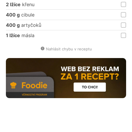
2 lžíce
křenu
400 g
cibule
400 g
artyčoků
1 lžíce
másla
Nahlásit chybu v receptu