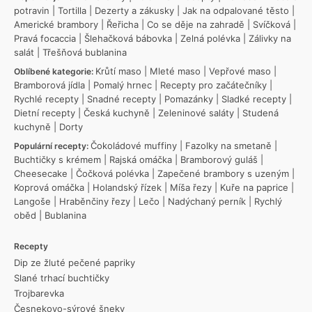
potravin
|
Tortilla
|
Dezerty a zákusky
|
Jak na odpalované těsto
|
Americké brambory
|
Řeřicha
|
Co se děje na zahradě
|
Svíčková
|
Pravá focaccia
|
Šlehačková bábovka
|
Zelná polévka
|
Zálivky na
salát
|
Třešňová bublanina
Krůtí maso
|
Mleté maso
|
Vepřové maso
|
Oblíbené kategorie:
Bramborová jídla
|
Pomalý hrnec
|
Recepty pro začátečníky
|
Rychlé recepty
|
Snadné recepty
|
Pomazánky
|
Sladké recepty
|
Dietní recepty
|
Česká kuchyně
|
Zeleninové saláty
|
Studená
kuchyně
|
Dorty
Čokoládové muffiny
|
Fazolky na smetaně
|
Populární recepty:
Buchtičky s krémem
|
Rajská omáčka
|
Bramborový guláš
|
Cheesecake
|
Čočková polévka
|
Zapečené brambory s uzeným
|
Koprová omáčka
|
Holandský řízek
|
Míša řezy
|
Kuře na paprice
|
Langoše
|
Hraběnčiny řezy
|
Lečo
|
Nadýchaný perník
|
Rychlý
oběd
|
Bublanina
Recepty
Dip ze žluté pečené papriky
Slané trhací buchtičky
Trojbarevka
Česnekovo-sýrové šneky