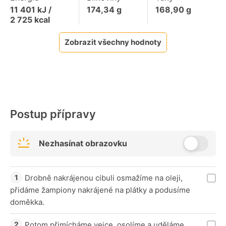
11 401
kJ /
174,34
g
168,90
g
2 725
kcal
Zobrazit všechny hodnoty
Postup přípravy
Nezhasínat obrazovku
Drobně nakrájenou cibuli osmažíme na oleji,
přidáme žampiony nakrájené na plátky a podusíme
doměkka.
Potom přimícháme vejce, osolíme a uděláme