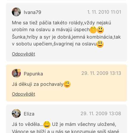
1. 11. 2010 11:01
Ivana79
Mne sa tiež páčia takéto rolády,vždy nejakú
urobím na oslavu a mávajú úspech
Šunka,hríby a syr je dobrá,jemná kombinácia,tak
v sobotu upečiem,švagrinej na oslavu
Odpovědět
29. 11. 2009 13:13
Papunka
Já děkuji za pochavaly
Odpovědět
29. 11. 2009 13:08
Eliza
Já to věděla...
Už je mám všechny uložené,
Vánoce se blíží a u nás se konzumuje spíš slané