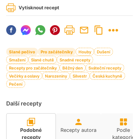
Vytisknout recept
Slané pečivo
Pro začátečníky
Houby
Dušení
Smažení
Slané chutě
Snadné recepty
Recepty pro začátečníky
Běžný den
Sváteční recepty
Večírky a oslavy
Narozeniny
Silvestr
Česká kuchyně
Pečení
Další recepty
Podobné
Recepty autora
Podle
recepty
kategorie