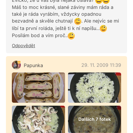
Máš to moc krásné, slané záviny mám ráda a
také je ráda vyrábím, vždycky opadnou
bezvadně a skvěle chutnají
. Ale nejvíc se mi
líbí ta první roláda, ještě ti k ní napíšu...
Posílám bod a vím proč..
Odpovědět
29. 11. 2009 11:39
Papunka
Dalších 7 fotek