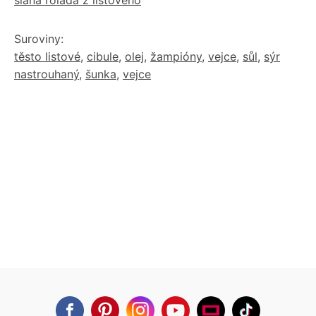
slaná roláda z listového
Suroviny:
těsto listové
,
cibule
,
olej
,
žampióny
,
vejce
,
sůl
,
sýr
nastrouhaný
,
šunka
,
vejce