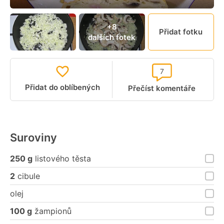
+8
Přidat fotku
dalších fotek
7
Přidat do oblíbených
Přečíst komentáře
Suroviny
250 g
listového těsta
2
cibule
olej
100 g
žampionů