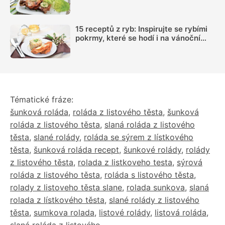
vás nezklamou
15 receptů z ryb: Inspirujte se rybími
pokrmy, které se hodí i na vánoční
hostinu
Tématické fráze:
šunková roláda
,
roláda z listového těsta
,
šunková
roláda z listového těsta
,
slaná roláda z listového
těsta
,
slané rolády
,
roláda se sýrem z lístkového
těsta
,
šunková roláda recept
,
šunkové rolády
,
rolády
z listového těsta
,
rolada z listkoveho testa
,
sýrová
roláda z listového těsta
,
roláda s listového těsta
,
rolady z listoveho těsta slane
,
rolada sunkova
,
slaná
rolada z lístkového těsta
,
slané rolády z listového
těsta
,
sumkova rolada
,
listové rolády
,
listová roláda
,