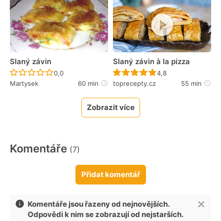
Slaný závin
Slaný závin à la pizza
Recept ještě nebyl hodnocen
Recept ještě nebyl 
0,0
4,8
Martysek
60 min
toprecepty.cz
55 min
Zobrazit více
Komentáře
(7)
Přidat komentář
Komentáře jsou řazeny od nejnovějších.
Odpovědi k nim se zobrazují od nejstarších.