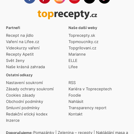
Partneři
Naše další weby
Recept na jídlo
Toprecepty.sk
Vaření na Lifee.cz
Topmoucniky.cz
Videokurzy vaření
Topgrilovani.cz
Recepty Apetit
Marianne
Svět ženy
ELLE
Naše krásná zahrada
Lifee
Ostatní odkazy
Nastavení soukromí
RSS
Zásady ochrany soukromí
Kariéra v Topreceptech
Cookies zásady
Foodie
Obchodní podmínky
Nahlásit
Smluvní podmínky
Transparency report
Redakční etický kodex
Kontakt
Inzerce
Pomazánky
|
Zelenina – recepty
|
Nakládání masa a
Doporučujeme: