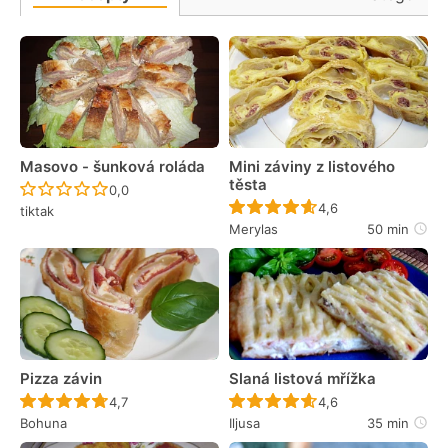
Masovo - šunková roláda
Mini záviny z listového
těsta
Recept ještě nebyl hodnocen
0,0
Recept ještě nebyl 
4,6
tiktak
Merylas
50 min
Pizza závin
Slaná listová mřížka
Recept ještě nebyl hodnocen
Recept ještě nebyl 
4,7
4,6
Bohuna
Iljusa
35 min