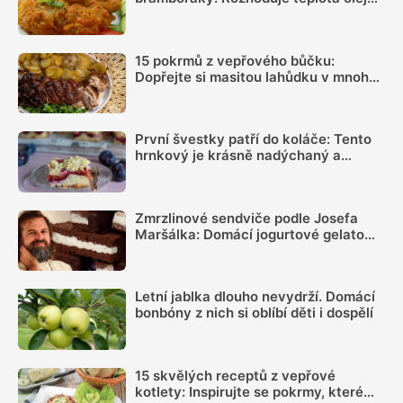
suchý povrch a správná velikost porcí
15 pokrmů z vepřového bůčku:
Dopřejte si masitou lahůdku v mnoha
podobách
První švestky patří do koláče: Tento
hrnkový je krásně nadýchaný a
chutná skoro jako kynutý
Zmrzlinové sendviče podle Josefa
Maršálka: Domácí jogurtové gelato
mezi kakaovými pláty ochladí i v
největším horku
Letní jablka dlouho nevydrží. Domácí
bonbóny z nich si oblíbí děti i dospělí
15 skvělých receptů z vepřové
kotlety: Inspirujte se pokrmy, které