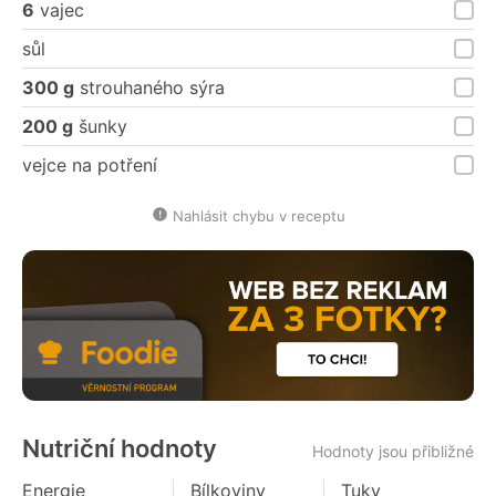
6
vajec
sůl
300 g
strouhaného sýra
200 g
šunky
vejce na potření
Nahlásit chybu v receptu
Nutriční hodnoty
Hodnoty jsou přibližné
Energie
Bílkoviny
Tuky