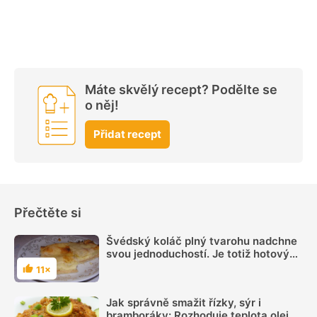
Máte skvělý recept? Podělte se
o něj!
Přidat recept
Přečtěte si
Švédský koláč plný tvarohu nadchne
svou jednoduchostí. Je totiž hotový
coby dup
11×
Hodnocení
Jak správně smažit řízky, sýr i
bramboráky: Rozhoduje teplota oleje,