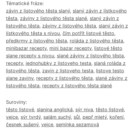
Tématické fráze:
závin z listového těsta slaný
,
slaný závin z lístkového
těsta
,
záviny z listového těsta slané
,
slaný závin z
listového těsta
,
záviny z listového těsta
,
slaný závin z
lístkového těsta s nivou
,
čím potřít listové těsto
,
předkrmy z listového těsta
,
roláda z listového těsta
,
minibazar recepty
,
mini bazar recepty
,
listové těsto
slane recepty s nivou
,
slané záviny z listového těsta,
recepty
,
jednohubky z listoveho testa
,
slaná roláda z
listového těsta
,
zavin z listoveho testa
,
listove testo
slane zaviny
,
recepty z listového těsta
,
slané záviny z
listového těsta
,
recepty z listového těsta slané
Suroviny:
těsto listové
,
slanina anglická
,
sýr niva
,
těsto listové
,
vejce
,
sýr tvrdý
,
salám suchý
,
sůl
,
pepř mletý
,
koření
,
česnek sušený
,
vejce
,
semínka sezamová