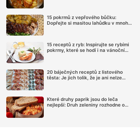
plné chuti
15 pokrmů z vepřového bůčku:
Dopřejte si masitou lahůdku v mnoha
podobách
15 receptů z ryb: Inspirujte se rybími
pokrmy, které se hodí i na vánoční
hostinu
20 báječných receptů z listového
těsta: Je jich tolik, že je ani nelze
vyjmenovat
Které druhy paprik jsou do leča
nejlepší: Druh zeleniny rozhodne o
výsledné chuti víc, než si myslíme