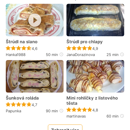
Štrúdl na slano
Štrúdl pro chlapy
Recept ještě nebyl hodnocen
Recept ještě nebyl 
4,6
4,9
Hanka1988
50 min
JanaDorazinova
25 min
Šunková roláda
Mini rohlíčky z listového
těsta
Recept ještě nebyl hodnocen
4,7
Recept ještě nebyl 
4,8
Papunka
90 min
martinavas
60 min