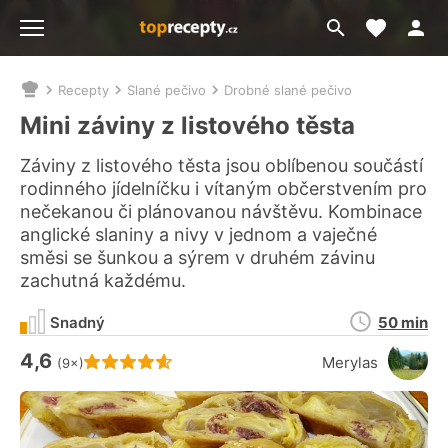
Moje akt
Přejít
Menu
na
vyhledávání
Recepty
Slané pečivo
Drobné slané pečivo
Nacházíte
se
Mini záviny z listového těsta
zde:
Záviny z listového těsta jsou oblíbenou součástí
rodinného jídelníčku i vítaným občerstvením pro
nečekanou či plánovanou návštěvu. Kombinace
anglické slaniny a nivy v jednom a vaječné
směsi se šunkou a sýrem v druhém závinu
zachutná každému.
Doba
Snadný
50 min
přípravy
4,6
Hodnocení receptu je
Merylas
(9×)