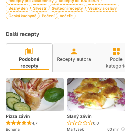
Recepty pro začátečníky
Recepty do 100 korun
Běžný den
Silvestr
Sváteční recepty
Večírky a oslavy
Česká kuchyně
Pečení
Večeře
Další recepty
Podobné
Recepty autora
Podle
recepty
kategorie
Pizza závin
Slaný závin
Recept ještě nebyl hodnocen
Recept ještě nebyl 
4,7
0,0
Bohuna
Martysek
60 min