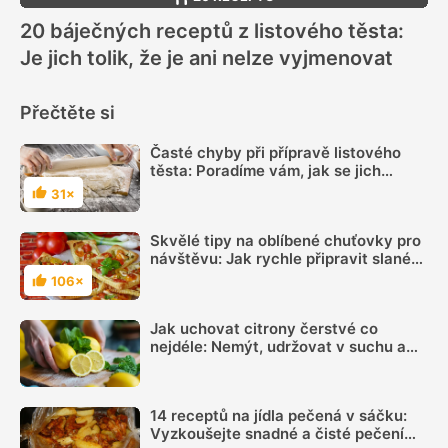
20 báječných receptů z listového těsta:
Je jich tolik, že je ani nelze vyjmenovat
Přečtěte si
Časté chyby při přípravě listového
těsta: Poradíme vám, jak se jich
vyvarovat
31×
Hodnocení
Skvělé tipy na oblíbené chuťovky pro
návštěvu: Jak rychle připravit slané
pohoštění z listového těsta
106×
Hodnocení
Jak uchovat citrony čerstvé co
nejdéle: Nemýt, udržovat v suchu a
sledovat jednu důležitou věc
14 receptů na jídla pečená v sáčku:
Vyzkoušejte snadné a čisté pečení