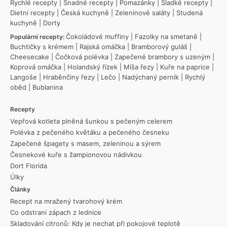
Rychlé recepty
|
Snadné recepty
|
Pomazánky
|
Sladké recepty
|
Dietní recepty
|
Česká kuchyně
|
Zeleninové saláty
|
Studená
kuchyně
|
Dorty
Čokoládové muffiny
|
Fazolky na smetaně
|
Populární recepty:
Buchtičky s krémem
|
Rajská omáčka
|
Bramborový guláš
|
Cheesecake
|
Čočková polévka
|
Zapečené brambory s uzeným
|
Koprová omáčka
|
Holandský řízek
|
Míša řezy
|
Kuře na paprice
|
Langoše
|
Hraběnčiny řezy
|
Lečo
|
Nadýchaný perník
|
Rychlý
oběd
|
Bublanina
Recepty
Vepřová kotleta plněná šunkou s pečeným celerem
Polévka z pečeného květáku a pečeného česneku
Zapečené špagety s masem, zeleninou a sýrem
Česnekové kuře s žampionovou nádivkou
Dort Florida
Úlky
Články
Recept na mražený tvarohový krém
Co odstraní zápach z lednice
Skladování citronů: Kdy je nechat při pokojové teplotě