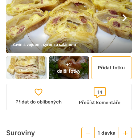
Závin s vejcem, sýrem a salámem
+2
Přidat fotku
další fotky
14
Přidat do oblíbených
Přečíst komentáře
Suroviny
1
dávka
Menší
Větší