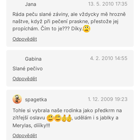
13. 5. 2010 17:35
Jana
Ráda peču slané záviny, ale vždycky mě hrozně
naštve, když při pečení praskne, přestože jej
propíchám. Čím to je??? Díky.
Odpovědět
4. 2. 2010 14:55
Gabina
Slané pečivo
Odpovědět
1. 12. 2009 19:23
spagetka
Tohle si vybrala naše rodinka jako předkrm na
zítřejší oslavu
, udělám i s jablky a
Merylas, díííky!!!
Odpovědět