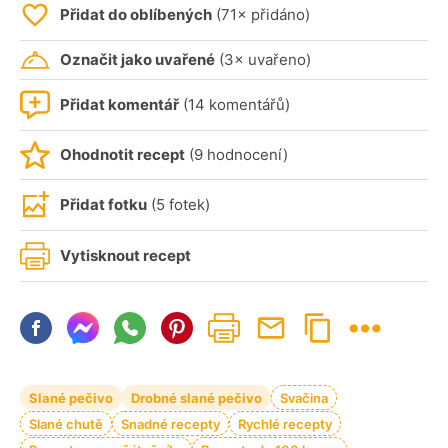
Přidat do oblíbených
(71× přidáno)
Označit jako uvařené
(3× uvařeno)
Přidat komentář
(14 komentářů)
Ohodnotit recept
(9 hodnocení)
Přidat fotku
(5 fotek)
Vytisknout recept
Slané pečivo
Drobné slané pečivo
Svačina
Slané chutě
Snadné recepty
Rychlé recepty