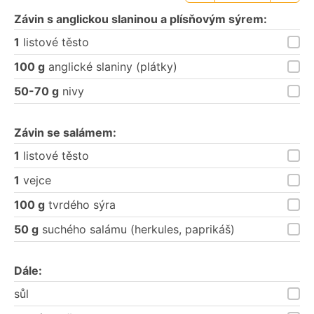
porce
porce
Závin s anglickou slaninou a plísňovým sýrem:
1
listové těsto
100 g
anglické slaniny (plátky)
50-70 g
nivy
Závin se salámem:
1
listové těsto
1
vejce
100 g
tvrdého sýra
50 g
suchého salámu (herkules, paprikáš)
Dále:
sůl