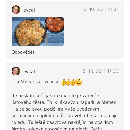
15. 10. 2011 17:01
evcal
Odpovědět
15. 10. 2011 17:00
evcal
Pro Merylas a Ivulinku
Je neskutečné, jak rozmanité je vaření z
listového těsta. Tolik lákavých nápadů a obměn.
I já se se svou podělím: Výše uvedenými
surovinami naplním plát listového těsta a sroluji
roládu. Tu ještě zasyrova nakrájím na cca 1cm
široká kolečka a posázím na plech. Potřu