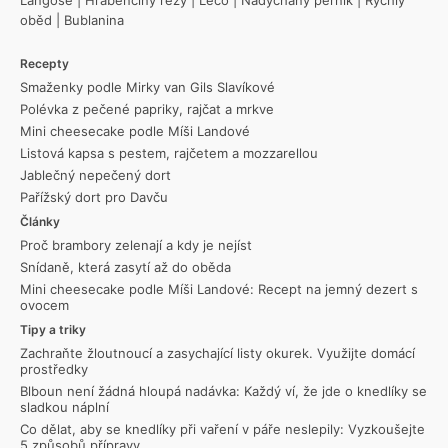
oběd
|
Bublanina
Recepty
Smaženky podle Mirky van Gils Slavíkové
Polévka z pečené papriky, rajčat a mrkve
Mini cheesecake podle Míši Landové
Listová kapsa s pestem, rajčetem a mozzarellou
Jablečný nepečený dort
Pařížský dort pro Davču
Články
Proč brambory zelenají a kdy je nejíst
Snídaně, která zasytí až do oběda
Mini cheesecake podle Míši Landové: Recept na jemný dezert s
ovocem
Tipy a triky
Zachraňte žloutnoucí a zasychající listy okurek. Využijte domácí
prostředky
Blboun není žádná hloupá nadávka: Každý ví, že jde o knedlíky se
sladkou náplní
Co dělat, aby se knedlíky při vaření v páře neslepily: Vyzkoušejte
5 způsobů přípravy