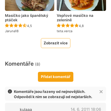
Masíčko jako španělský
Vepřové masíčko na
ptáček
zelenině
Recept ještě nebyl hodnocen
Recept ještě nebyl 
4,5
4,8
Jaruna18
teta.verca
Zobrazit více
Komentáře
(8)
Přidat komentář
Komentáře jsou řazeny od nejnovějších.
Odpovědi k nim se zobrazují od nejstarších.
14. 6. 2011 18:06
kulaaa