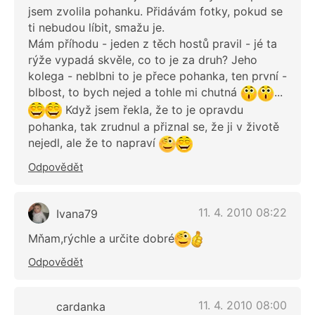
jsem zvolila pohanku. Přidávám fotky, pokud se
ti nebudou líbit, smažu je.
Mám příhodu - jeden z těch hostů pravil - jé ta
rýže vypadá skvěle, co to je za druh? Jeho
kolega - neblbni to je přece pohanka, ten první -
blbost, to bych nejed a tohle mi chutná
...
Když jsem řekla, že to je opravdu
pohanka, tak zrudnul a přiznal se, že ji v životě
nejedl, ale že to napraví
Odpovědět
11. 4. 2010 08:22
Ivana79
Mňam,rýchle a určite dobré
Odpovědět
11. 4. 2010 08:00
cardanka