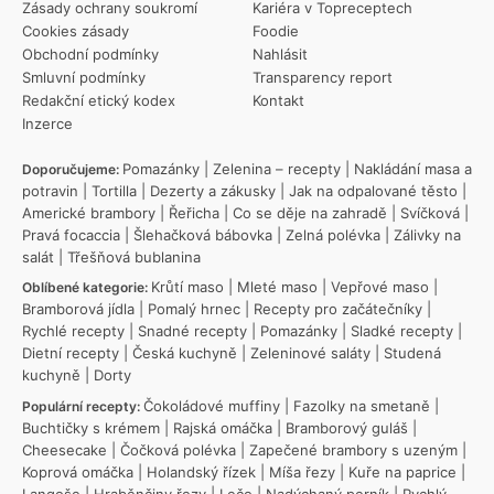
Zásady ochrany soukromí
Kariéra v Topreceptech
Cookies zásady
Foodie
Obchodní podmínky
Nahlásit
Smluvní podmínky
Transparency report
Redakční etický kodex
Kontakt
Inzerce
Pomazánky
|
Zelenina – recepty
|
Nakládání masa a
Doporučujeme:
potravin
|
Tortilla
|
Dezerty a zákusky
|
Jak na odpalované těsto
|
Americké brambory
|
Řeřicha
|
Co se děje na zahradě
|
Svíčková
|
Pravá focaccia
|
Šlehačková bábovka
|
Zelná polévka
|
Zálivky na
salát
|
Třešňová bublanina
Krůtí maso
|
Mleté maso
|
Vepřové maso
|
Oblíbené kategorie:
Bramborová jídla
|
Pomalý hrnec
|
Recepty pro začátečníky
|
Rychlé recepty
|
Snadné recepty
|
Pomazánky
|
Sladké recepty
|
Dietní recepty
|
Česká kuchyně
|
Zeleninové saláty
|
Studená
kuchyně
|
Dorty
Čokoládové muffiny
|
Fazolky na smetaně
|
Populární recepty:
Buchtičky s krémem
|
Rajská omáčka
|
Bramborový guláš
|
Cheesecake
|
Čočková polévka
|
Zapečené brambory s uzeným
|
Koprová omáčka
|
Holandský řízek
|
Míša řezy
|
Kuře na paprice
|
Langoše
|
Hraběnčiny řezy
|
Lečo
|
Nadýchaný perník
|
Rychlý