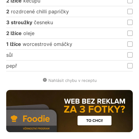
2 lžíce
kečupu
2
rozdrcené chilli papričky
3 stroužky
česneku
2 lžíce
oleje
1 lžíce
worcestrové omáčky
sůl
pepř
Nahlásit chybu v receptu