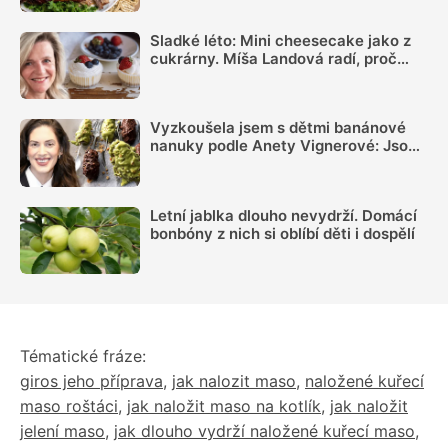
Sladké léto: Mini cheesecake jako z
cukrárny. Míša Landová radí, proč
nespěchat se šleháním náplně
Vyzkoušela jsem s dětmi banánové
nanuky podle Anety Vignerové: Jsou
tak dobré, že do konce léta jiné dělat
nebudete
Letní jablka dlouho nevydrží. Domácí
bonbóny z nich si oblíbí děti i dospělí
Tématické fráze:
giros jeho příprava
,
jak nalozit maso
,
naložené kuřecí
maso roštáci
,
jak naložit maso na kotlík
,
jak naložit
jelení maso
,
jak dlouho vydrží naložené kuřecí maso
,