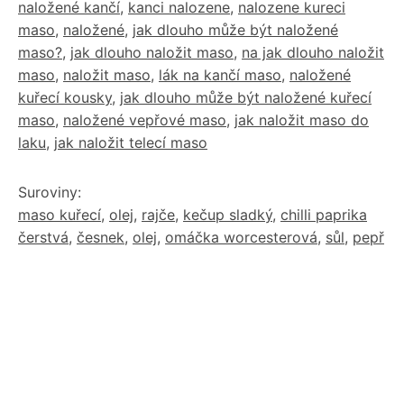
naložené kančí
,
kanci nalozene
,
nalozene kureci
maso
,
naložené
,
jak dlouho může být naložené
maso?
,
jak dlouho naložit maso
,
na jak dlouho naložit
maso
,
naložit maso
,
lák na kančí maso
,
naložené
kuřecí kousky
,
jak dlouho může být naložené kuřecí
maso
,
naložené vepřové maso
,
jak naložit maso do
laku
,
jak naložit telecí maso
Suroviny:
maso kuřecí
,
olej
,
rajče
,
kečup sladký
,
chilli paprika
čerstvá
,
česnek
,
olej
,
omáčka worcesterová
,
sůl
,
pepř