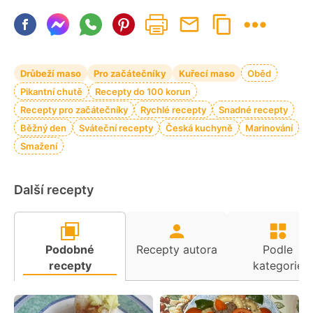
Drůbeží maso
Pro začátečníky
Kuřecí maso
Oběd
Pikantní chutě
Recepty do 100 korun
Recepty pro začátečníky
Rychlé recepty
Snadné recepty
Běžný den
Sváteční recepty
Česká kuchyně
Marinování
Smažení
Další recepty
Podobné
Recepty autora
Podle
recepty
kategorie