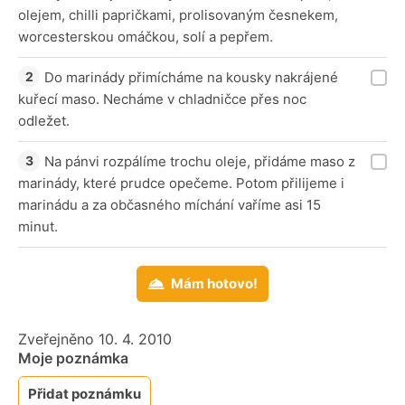
olejem, chilli papričkami, prolisovaným česnekem,
worcesterskou omáčkou, solí a pepřem.
Do marinády přimícháme na kousky nakrájené
kuřecí maso. Necháme v chladničce přes noc
odležet.
Na pánvi rozpálíme trochu oleje, přidáme maso z
marinády, které prudce opečeme. Potom přilijeme i
marinádu a za občasného míchání vaříme asi 15
minut.
Mám hotovo!
Zveřejněno 10. 4. 2010
Moje poznámka
Přidat poznámku