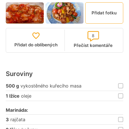
Přidat fotku
8
Přidat do oblíbených
Přečíst komentáře
Suroviny
500 g
vykostěného kuřecího masa
1 lžíce
oleje
Marináda:
3
rajčata