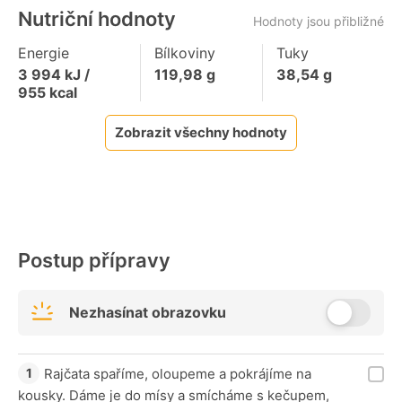
Nutriční hodnoty
Hodnoty jsou přibližné
Energie
Bílkoviny
Tuky
3 994
kJ /
119,98
g
38,54
g
955
kcal
Zobrazit všechny hodnoty
Postup přípravy
Nezhasínat obrazovku
Rajčata spaříme, oloupeme a pokrájíme na
kousky. Dáme je do mísy a smícháme s kečupem,