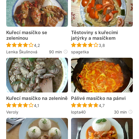
Kuřecí masíčko se
Těstoviny s kuřecími
zeleninou
jatýrky a masíčkem
Recept ještě nebyl hodnocen
Recept ještě nebyl 
4,2
3,8
Lenka Škulinová
90 min
spagetka
Kuřecí masíčko na zelenině
Pálivé masíčko na pánvi
Recept ještě nebyl hodnocen
Recept ještě nebyl 
4,1
4,7
Veroly
lopta40
30 min