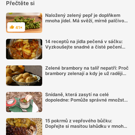
Přečtěte si
Naložený zelený pepř je doplňkem
mnoha jídel. Má svěží, mírně palčivou
chuť
41×
Hodnocení
14 receptů na jídla pečená v sáčku:
Vyzkoušejte snadné a čisté pečení
plné chuti
Zelené brambory na talíř nepatří: Proč
brambory zelenají a kdy je už raději
nejíst
Snídaně, která zasytí na celé
dopoledne: Pomůže správné množství
bílkovin a dostatek vlákniny
15 pokrmů z vepřového bůčku:
Dopřejte si masitou lahůdku v mnoha
podobách