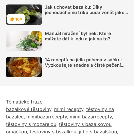
Jak uchovat bazalku: Díky
jednoduchému triku bude vonět jako
čerstvá a vydrží měsíce
16×
Hodnocení
Manuál mražení bylinek: Které
můžete dát k ledu a jak na to?
Pomůže máslo i vývar
14 receptů na jídla pečená v sáčku:
Vyzkoušejte snadné a čisté pečení
plné chuti
Tématické fráze:
bazalkové těstoviny
,
mimi recepty
,
těstoviny na
bazalce
,
mimibazarrecepty
,
mimi bazarrecepty
,
těstoviny s mozarelou
,
těstoviny s bazalkovou
omáčkou
,
testoviny s bszalkou
,
jídlo s bazalskou
,