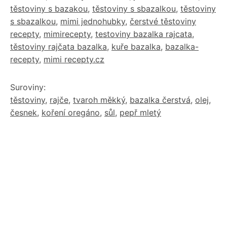
těstoviny s bazakou
,
těstoviny s sbazalkou
,
těstoviny
s sbazalkou
,
mimi jednohubky
,
čerstvé těstoviny
recepty
,
mimirecepty
,
testoviny bazalka rajcata
,
těstoviny rajčata bazalka
,
kuře bazalka
,
bazalka-
recepty
,
mimi recepty.cz
Suroviny:
těstoviny
,
rajče
,
tvaroh měkký
,
bazalka čerstvá
,
olej
,
česnek
,
koření oregáno
,
sůl
,
pepř mletý