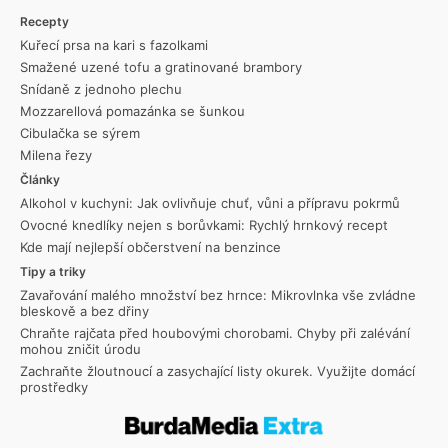
Recepty
Kuřecí prsa na kari s fazolkami
Smažené uzené tofu a gratinované brambory
Snídaně z jednoho plechu
Mozzarellová pomazánka se šunkou
Cibulačka se sýrem
Milena řezy
Články
Alkohol v kuchyni: Jak ovlivňuje chuť, vůni a přípravu pokrmů
Ovocné knedlíky nejen s borůvkami: Rychlý hrnkový recept
Kde mají nejlepší občerstvení na benzince
Tipy a triky
Zavařování malého množství bez hrnce: Mikrovlnka vše zvládne
bleskově a bez dřiny
Chraňte rajčata před houbovými chorobami. Chyby při zalévání
mohou zničit úrodu
Zachraňte žloutnoucí a zasychající listy okurek. Využijte domácí
prostředky