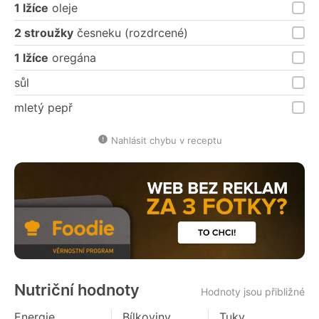
1 lžíce
oleje
2 stroužky
česneku (rozdrcené)
1 lžíce
oregána
sůl
mletý pepř
Nahlásit chybu v receptu
Nutriční hodnoty
Hodnoty jsou přibližné
Energie
Bílkoviny
Tuky