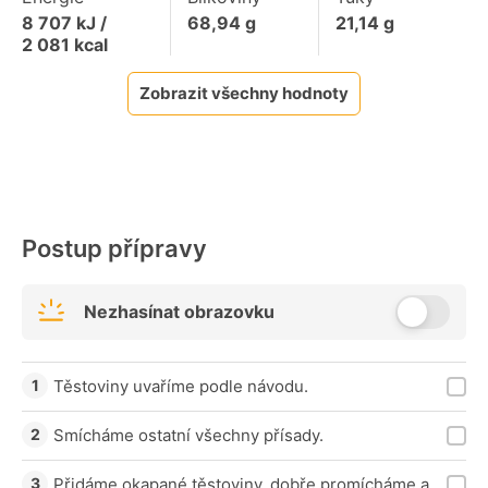
8 707
kJ /
68,94
g
21,14
g
2 081
kcal
Zobrazit všechny hodnoty
Postup přípravy
Nezhasínat obrazovku
Těstoviny uvaříme podle návodu.
Smícháme ostatní všechny přísady.
Přidáme okapané těstoviny, dobře promícháme a