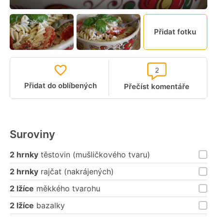
Přidat fotku
2
Přidat do oblíbených
Přečíst komentáře
Suroviny
2 hrnky
těstovin (mušličkového tvaru)
2 hrnky
rajčat (nakrájených)
2 lžíce
měkkého tvarohu
2 lžíce
bazalky