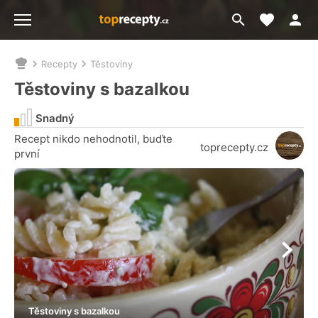
Moje akt
Přejít
Menu
na
vyhledávání
Recepty
Těstoviny
Nacházíte
se
Těstoviny s bazalkou
zde:
Snadný
Recept nikdo nehodnotil, buďte
toprecepty.cz
první
Těstoviny s bazalkou