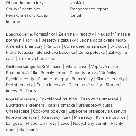
Obchodní podmínky
Nahlásit
Smluvní podmínky
Transparency report
Redakční etický kodex
Kontakt
Inzerce
Pomazánky
|
Zelenina – recepty
|
Nakládání masa a
Doporučujeme:
potravin
|
Tortilla
|
Dezerty a zákusky
|
Jak na odpalované těsto
|
Americké brambory
|
Řeřicha
|
Co se děje na zahradě
|
Svíčková
|
Pravá focaccia
|
Šlehačková bábovka
|
Zelná polévka
|
Zálivky na
salát
|
Třešňová bublanina
Krůtí maso
|
Mleté maso
|
Vepřové maso
|
Oblíbené kategorie:
Bramborová jídla
|
Pomalý hrnec
|
Recepty pro začátečníky
|
Rychlé recepty
|
Snadné recepty
|
Pomazánky
|
Sladké recepty
|
Dietní recepty
|
Česká kuchyně
|
Zeleninové saláty
|
Studená
kuchyně
|
Dorty
Čokoládové muffiny
|
Fazolky na smetaně
|
Populární recepty:
Buchtičky s krémem
|
Rajská omáčka
|
Bramborový guláš
|
Cheesecake
|
Čočková polévka
|
Zapečené brambory s uzeným
|
Koprová omáčka
|
Holandský řízek
|
Míša řezy
|
Kuře na paprice
|
Langoše
|
Hraběnčiny řezy
|
Lečo
|
Nadýchaný perník
|
Rychlý
oběd
|
Bublanina