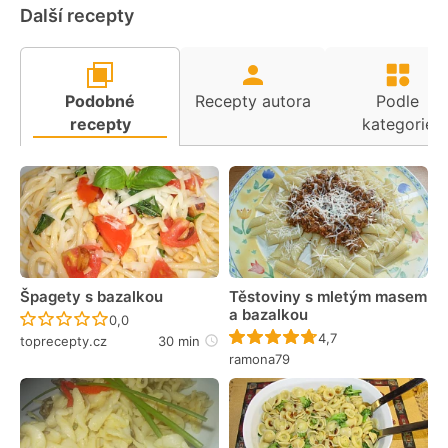
Další recepty
Podobné
Recepty autora
Podle
recepty
kategorie
Špagety s bazalkou
Těstoviny s mletým masem
a bazalkou
Recept ještě nebyl hodnocen
0,0
Recept ještě nebyl 
4,7
toprecepty.cz
30 min
ramona79