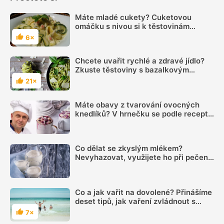
Máte mladé cukety? Cuketovou
omáčku s nivou si k těstovinám
uvaříte rekordně rychle
6×
Hodnocení
Chcete uvařit rychlé a zdravé jídlo?
Zkuste těstoviny s bazalkovým
pestem
21×
Hodnocení
Máte obavy z tvarování ovocných
knedlíků? V hrnečku se podle receptu
knedlíkového mistra vždy povedou
Co dělat se zkyslým mlékem?
Nevyhazovat, využijete ho při pečení i
na zahradě
Co a jak vařit na dovolené? Přinášíme
deset tipů, jak vaření zvládnout s
přehledem
7×
Hodnocení