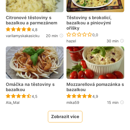
Citronové těstoviny s
Těstoviny s brokolicí,
bazalkou a parmezánem
bazalkou a piniovými
oříšky
Recept ještě nebyl hodnocen
4,8
Recept ještě nebyl 
0,0
varilamyskakasicku
20 min
hazel
30 min
Omáčka na těstoviny s
Mozzarellová pomazánka s
bazalkou
bazalkou
Recept ještě nebyl hodnocen
Recept ještě nebyl 
4,5
4,9
Ala_Mal
mika59
15 min
Zobrazit více