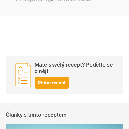
Máte skvělý recept? Podělte se
o něj!
Přidat recept
Články s tímto receptem