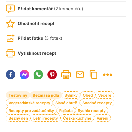
Přidat komentář
(2 komentáře)
Ohodnotit recept
Přidat fotku
(3 fotek)
Vytisknout recept
Těstoviny
Bezmasá jídla
Bylinky
Oběd
Večeře
Vegetariánské recepty
Slané chutě
Snadné recepty
Recepty pro začátečníky
Rajčata
Rychlé recepty
Běžný den
Letní recepty
Česká kuchyně
Vaření