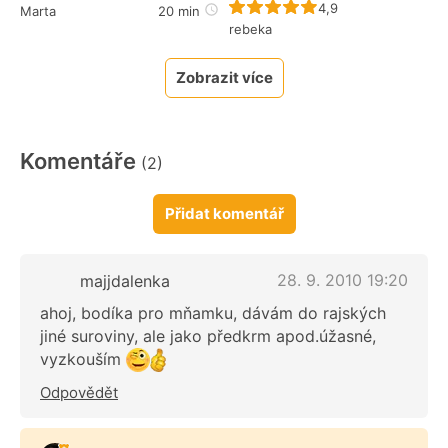
Recept ještě nebyl 
4,9
Marta
20 min
rebeka
Zobrazit více
Komentáře
(2)
Přidat komentář
28. 9. 2010 19:20
majjdalenka
ahoj, bodíka pro mňamku, dávám do rajských
jiné suroviny, ale jako předkrm apod.úžasné,
vyzkouším
Odpovědět