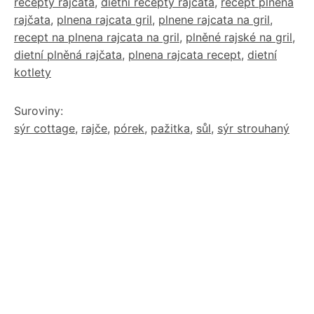
recepty rajcata
,
dietní recepty rajčata
,
recept plněná
rajčata
,
plnena rajcata gril
,
plnene rajcata na gril
,
recept na plnena rajcata na gril
,
plněné rajské na gril
,
dietní plněná rajčata
,
plnena rajcata recept
,
dietní
kotlety
Suroviny:
sýr cottage
,
rajče
,
pórek
,
pažitka
,
sůl
,
sýr strouhaný