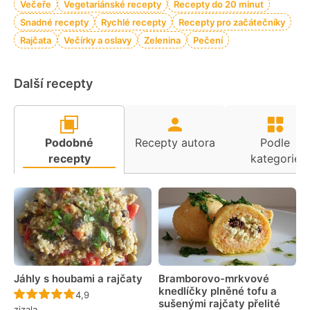
Večeře
Vegetariánské recepty
Recepty do 20 minut
Snadné recepty
Rychlé recepty
Recepty pro začátečníky
Rajčata
Večírky a oslavy
Zelenina
Pečení
Další recepty
Podobné
Recepty autora
Podle
recepty
kategorie
Jáhly s houbami a rajčaty
Bramborovo-mrkvové
knedlíčky plněné tofu a
Recept ještě nebyl hodnocen
4,9
sušenými rajčaty přelité
zizala