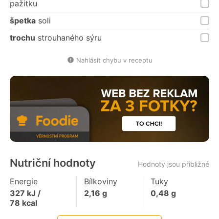
pažitku
špetka
soli
trochu
strouhaného sýru
Nahlásit chybu v receptu
Nutriční hodnoty
Hodnoty jsou přibližné
Energie
Bílkoviny
Tuky
327
kJ /
2,16
g
0,48
g
78
kcal