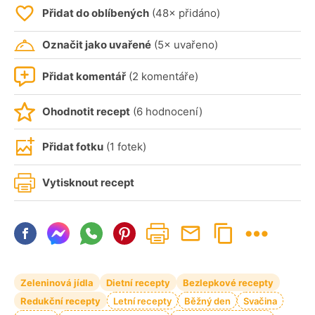
Přidat do oblíbených
(48× přidáno)
Označit jako uvařené
(5× uvařeno)
Přidat komentář
(2 komentáře)
Ohodnotit recept
(6 hodnocení)
Přidat fotku
(1 fotek)
Vytisknout recept
Zeleninová jídla
Dietní recepty
Bezlepkové recepty
Redukční recepty
Letní recepty
Běžný den
Svačina