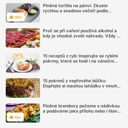
Plněná tortilla na pánvi: Zkuste
rychlou a snadnou večeři podle
videonávodu
46×
Hodnocení
Proč se při vaření používá alkohol a
kdy je vhodné zvolit náhradu. Vždy se
totiž neodpaří
15 receptů z ryb: Inspirujte se rybími
pokrmy, které se hodí i na vánoční
hostinu
15 pokrmů z vepřového bůčku:
Dopřejte si masitou lahůdku v mnoha
podobách
Plněné brambory pečeme s nádivkou
a podáváme jako přílohu nebo i hlavní
jídlo
19×
Hodnocení