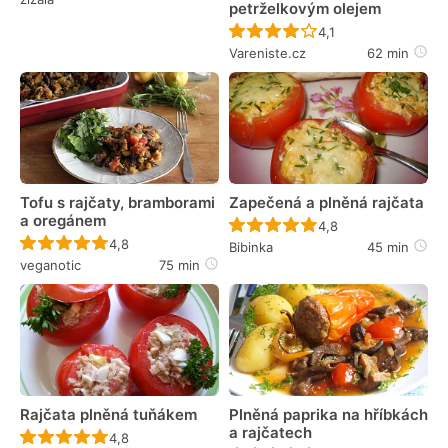
petrželkovým olejem
Recept ještě nebyl 
4,1
Vareniste.cz
62 min
Tofu s rajčaty, bramborami
Zapečená a plněná rajčata
a oregánem
Recept ještě nebyl 
4,8
Recept ještě nebyl hodnocen
4,8
Bibinka
45 min
veganotic
75 min
Rajčata plněná tuňákem
Plněná paprika na hříbkách
a rajčatech
Recept ještě nebyl hodnocen
4,8