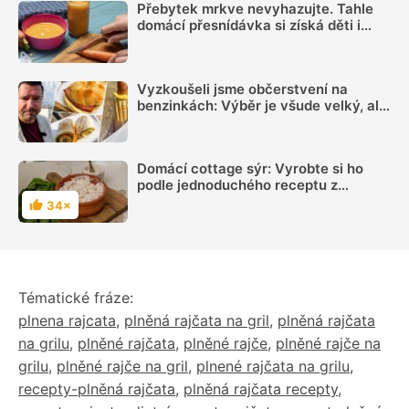
Přebytek mrkve nevyhazujte. Tahle
domácí přesnídávka si získá děti i
dospělé
Vyzkoušeli jsme občerstvení na
benzinkách: Výběr je všude velký, ale
sázka na sekanou za 69 Kč se
rozhodně vyplatí
Domácí cottage sýr: Vyrobte si ho
podle jednoduchého receptu z
obyčejného mléka
34×
Hodnocení
Tématické fráze:
plnena rajcata
,
plněná rajčata na gril
,
plněná rajčata
na grilu
,
plněné rajčata
,
plněné rajče
,
plněné rajče na
grilu
,
plněné rajče na gril
,
plnené rajčata na grilu
,
recepty-plněná rajčata
,
plněná rajčata recepty
,