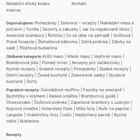
Redakční etický kodex
Kontakt
Inzerce
Pomazánky
|
Zelenina – recepty
|
Nakládání masa a
Doporučujeme:
potravin
|
Tortilla
|
Dezerty a zákusky
|
Jak na odpalované těsto
|
Americké brambory
|
Řeřicha
|
Co se děje na zahradě
|
Svíčková
|
Pravá focaccia
|
Šlehačková bábovka
|
Zelná polévka
|
Zálivky na
salát
|
Třešňová bublanina
Krůtí maso
|
Mleté maso
|
Vepřové maso
|
Oblíbené kategorie:
Bramborová jídla
|
Pomalý hrnec
|
Recepty pro začátečníky
|
Rychlé recepty
|
Snadné recepty
|
Pomazánky
|
Sladké recepty
|
Dietní recepty
|
Česká kuchyně
|
Zeleninové saláty
|
Studená
kuchyně
|
Dorty
Čokoládové muffiny
|
Fazolky na smetaně
|
Populární recepty:
Buchtičky s krémem
|
Rajská omáčka
|
Bramborový guláš
|
Cheesecake
|
Čočková polévka
|
Zapečené brambory s uzeným
|
Koprová omáčka
|
Holandský řízek
|
Míša řezy
|
Kuře na paprice
|
Langoše
|
Hraběnčiny řezy
|
Lečo
|
Nadýchaný perník
|
Rychlý
oběd
|
Bublanina
Recepty