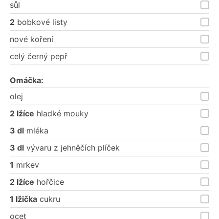
sůl
2
bobkové listy
nové koření
celý černý pepř
Omáčka:
olej
2 lžíce
hladké mouky
3 dl
mléka
3 dl
vývaru z jehněčích plíček
1
mrkev
2 lžíce
hořčice
1 lžička
cukru
ocet