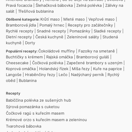
Pravá focaccia
|
Šlehačková bábovka
|
Zelná polévka
|
Zálivky na
salát
|
Třešňová bublanina
Krůtí maso
|
Mleté maso
|
Vepřové maso
|
Oblíbené kategorie:
Bramborová jídla
|
Pomalý hrnec
|
Recepty pro začátečníky
|
Rychlé recepty
|
Snadné recepty
|
Pomazánky
|
Sladké recepty
|
Dietní recepty
|
Česká kuchyně
|
Zeleninové saláty
|
Studená
kuchyně
|
Dorty
Čokoládové muffiny
|
Fazolky na smetaně
|
Populární recepty:
Buchtičky s krémem
|
Rajská omáčka
|
Bramborový guláš
|
Cheesecake
|
Čočková polévka
|
Zapečené brambory s uzeným
|
Koprová omáčka
|
Holandský řízek
|
Míša řezy
|
Kuře na paprice
|
Langoše
|
Hraběnčiny řezy
|
Lečo
|
Nadýchaný perník
|
Rychlý
oběd
|
Bublanina
Recepty
Babiččina polévka ze sušených hub
Sýrová pomazánka s cuketou
Čočkové ragú s kuřecím masem
Krémové orzo s kuřecím masem a zeleninou
Tvarohová bábovka