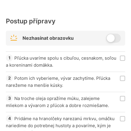
Postup přípravy
Nezhasínat obrazovku
Pľúcka uvaríme spolu s cibuľou, cesnakom, soľou
a koreninami domäkka.
Potom ich vyberieme, vývar zachytíme. Pľúcka
narežeme na menšie kúsky.
Na troche oleja opražíme múku, zalejeme
mliekom a vývarom z pľúcok a dobre rozmiešame.
Pridáme na hranolčeky narezanú mrkvu, omáčku
nariedime do potrebnej hustoty a povaríme, kým je