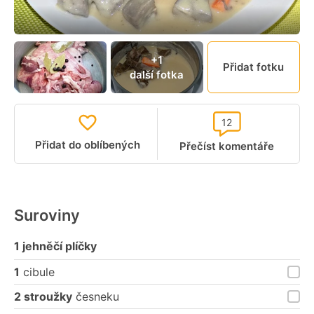
+1
Přidat fotku
další fotka
12
Přidat do oblíbených
Přečíst komentáře
Suroviny
1 jehněčí plíčky
1
cibule
2 stroužky
česneku