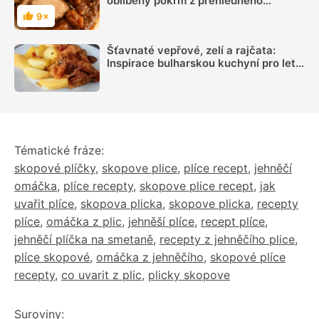
oblíbený pokrm z přehledného
seznamu
9×
Hodnocení
Šťavnaté vepřové, zelí a rajčata:
Inspirace bulharskou kuchyní pro letní
oběd z jednoho pekáčku
Tématické fráze:
skopové plíčky
,
skopove plice
,
plíce recept
,
jehněčí
omáčka
,
plíce recepty
,
skopove plice recept
,
jak
uvařit plíce
,
skopova plicka
,
skopove plicka
,
recepty
plíce
,
omáčka z plic
,
jehněší plíce
,
recept plíce
,
jehněčí plíčka na smetaně
,
recepty z jehněčího plice
,
plíce skopové
,
omáčka z jehněčího
,
skopové plíce
recepty
,
co uvarit z plic
,
plicky skopove
Suroviny: