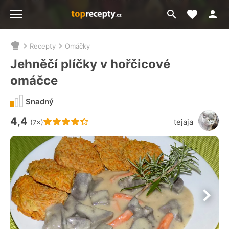
Moje akt
Přejít
Menu
na
vyhledávání
Recepty
Omáčky
Nacházíte
se
Jehněčí plíčky v hořčicové
zde:
omáčce
Snadný
4,4
Hodnocení receptu je
tejaja
(7×)