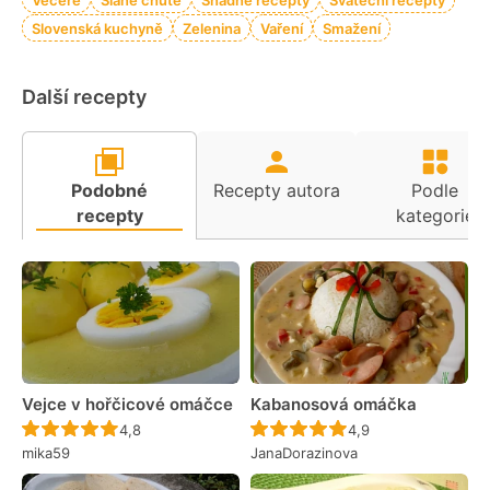
Večeře
Slané chutě
Snadné recepty
Sváteční recepty
Slovenská kuchyně
Zelenina
Vaření
Smažení
Další recepty
Podobné
Recepty autora
Podle
recepty
kategorie
Vejce v hořčicové omáčce
Kabanosová omáčka
Recept ještě nebyl hodnocen
Recept ještě nebyl 
4,8
4,9
mika59
JanaDorazinova