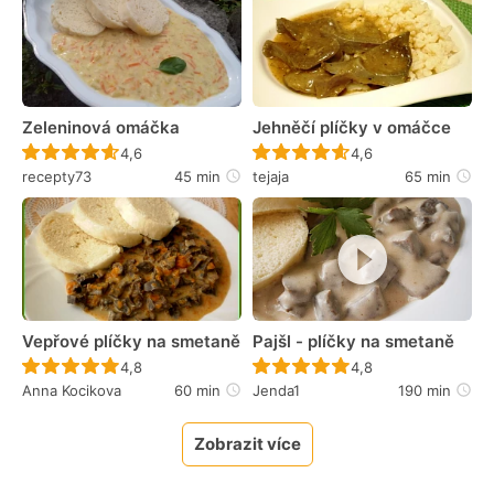
Zeleninová omáčka
Jehněčí plíčky v omáčce
Recept ještě nebyl hodnocen
Recept ještě nebyl 
4,6
4,6
recepty73
45 min
tejaja
65 min
Vepřové plíčky na smetaně
Pajšl - plíčky na smetaně
Recept ještě nebyl hodnocen
Recept ještě nebyl 
4,8
4,8
Anna Kocikova
60 min
Jenda1
190 min
Zobrazit více