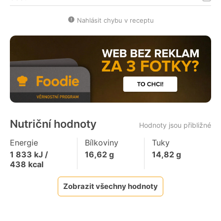
Nahlásit chybu v receptu
Nutriční hodnoty
Hodnoty jsou přibližné
Energie
Bílkoviny
Tuky
1 833
kJ /
16,62
g
14,82
g
438
kcal
Zobrazit všechny hodnoty