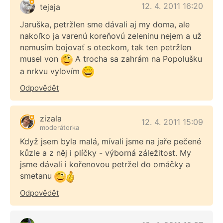
12. 4. 2011 16:20
tejaja
Jaruška, petržlen sme dávali aj my doma, ale
nakoľko ja varenú koreňovú zeleninu nejem a už
nemusím bojovať s oteckom, tak ten petržlen
musel von
A trocha sa zahrám na Popolušku
a nrkvu vylovím
Odpovědět
zizala
12. 4. 2011 15:09
moderátorka
Když jsem byla malá, mívali jsme na jaře pečené
kůzle a z něj i plíčky - výborná záležitost. My
jsme dávali i kořenovou petržel do omáčky a
smetanu
Odpovědět