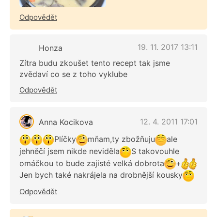
Odpovědět
19. 11. 2017 13:11
Honza
Zítra budu zkoušet tento recept tak jsme
zvědaví co se z toho vyklube
Odpovědět
12. 4. 2011 17:01
Anna Kocikova
Plíčky
mňam,ty zbožňuju
ale
jehněčí jsem nikde neviděla
S takovouhle
omáčkou to bude zajisté velká dobrota
+
Jen bych také nakrájela na drobnější kousky
Odpovědět