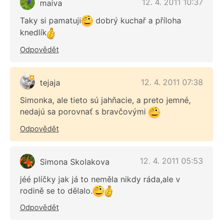
12. 4. 2011 10:37
maiva
Taky si pamatuji
dobrý kuchař a příloha
knedlík
Odpovědět
12. 4. 2011 07:38
tejaja
Simonka, ale tieto sú jahňacie, a preto jemné,
nedajú sa porovnať s bravčovými
Odpovědět
12. 4. 2011 05:53
Simona Skolakova
jéé plíčky jak já to neměla nikdy ráda,ale v
rodině se to dělalo.
Odpovědět