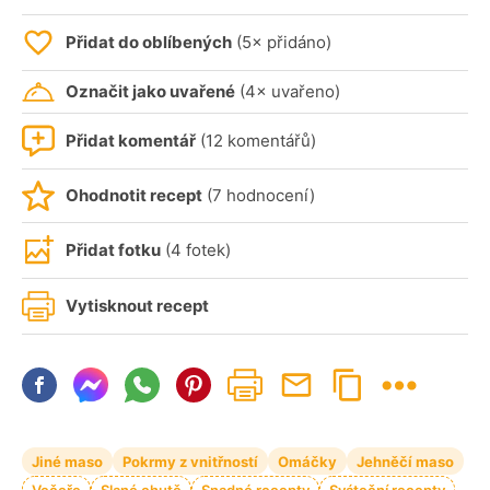
Přidat do oblíbených
(5× přidáno)
Označit jako uvařené
(4× uvařeno)
Přidat komentář
(12 komentářů)
Ohodnotit recept
(7 hodnocení)
Přidat fotku
(4 fotek)
Vytisknout recept
Jiné maso
Pokrmy z vnitřností
Omáčky
Jehněčí maso