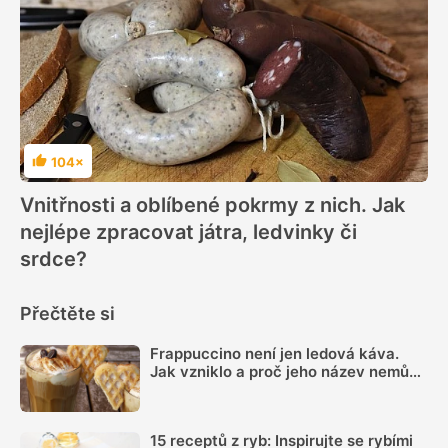
104×
Hodnocení
Vnitřnosti a oblíbené pokrmy z nich. Jak
nejlépe zpracovat játra, ledvinky či
srdce?
Přečtěte si
Frappuccino není jen ledová káva.
Jak vzniklo a proč jeho název nemůže
používat každá kavárna
15 receptů z ryb: Inspirujte se rybími