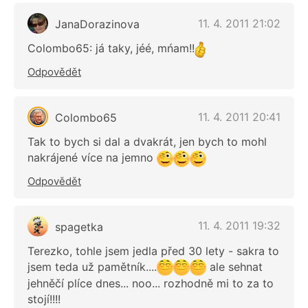
11. 4. 2011 21:02
JanaDorazinova
Colombo65: já taky, jéé, mńam!!
Odpovědět
11. 4. 2011 20:41
Colombo65
Tak to bych si dal a dvakrát, jen bych to mohl
nakrájené více na jemno
Odpovědět
11. 4. 2011 19:32
spagetka
Terezko, tohle jsem jedla před 30 lety - sakra to
jsem teda už pamětník....
ale sehnat
jehněčí plíce dnes... noo... rozhodně mi to za to
stojí!!!!