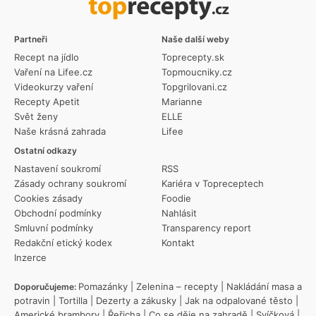
Partneři
Naše další weby
Recept na jídlo
Toprecepty.sk
Vaření na Lifee.cz
Topmoucniky.cz
Videokurzy vaření
Topgrilovani.cz
Recepty Apetit
Marianne
Svět ženy
ELLE
Naše krásná zahrada
Lifee
Ostatní odkazy
Nastavení soukromí
RSS
Zásady ochrany soukromí
Kariéra v Topreceptech
Cookies zásady
Foodie
Obchodní podmínky
Nahlásit
Smluvní podmínky
Transparency report
Redakční etický kodex
Kontakt
Inzerce
Pomazánky
|
Zelenina – recepty
|
Nakládání masa a
Doporučujeme:
potravin
|
Tortilla
|
Dezerty a zákusky
|
Jak na odpalované těsto
|
Americké brambory
|
Řeřicha
|
Co se děje na zahradě
|
Svíčková
|