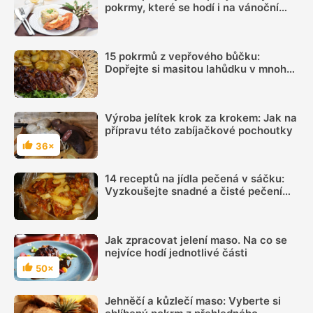
pokrmy, které se hodí i na vánoční
hostinu
15 pokrmů z vepřového bůčku:
Dopřejte si masitou lahůdku v mnoha
podobách
Výroba jelítek krok za krokem: Jak na
přípravu této zabíjačkové pochoutky
36×
Hodnocení
14 receptů na jídla pečená v sáčku:
Vyzkoušejte snadné a čisté pečení
plné chuti
Jak zpracovat jelení maso. Na co se
nejvíce hodí jednotlivé části
50×
Hodnocení
Jehněčí a kůzlečí maso: Vyberte si