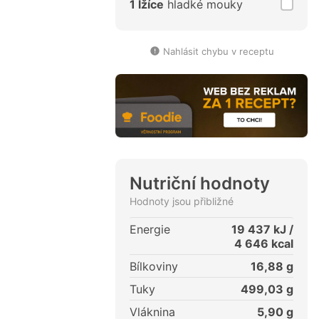
1 lžíce
hladké mouky
Nahlásit chybu v receptu
Nutriční hodnoty
Hodnoty jsou přibližné
Energie
19 437
kJ /
4 646
kcal
Bílkoviny
16,88
g
Tuky
499,03
g
Vláknina
5,90
g