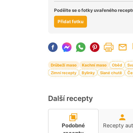
Podělte se o fotky uvařeného recept
Přidat fotku
Drůbeží maso
Kachní maso
Oběd
Sv
Zimní recepty
Bylinky
Slané chutě
Če
Další recepty
Podobné
Recepty au