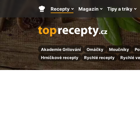
Recepty
Magazín
Tipy a triky
Hlavní
stránka
Akademie Grilování
Omáčky
Moučníky
Po
Hrníčkové recepty
Rychlé recepty
Rychlé v