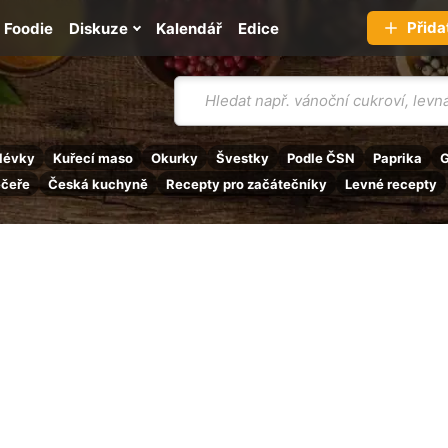
Přida
Foodie
Diskuze
Kalendář
Edice
Vyhledávání
lévky
Kuřecí maso
Okurky
Švestky
Podle ČSN
Paprika
G
ečeře
Česká kuchyně
Recepty pro začátečníky
Levné recepty