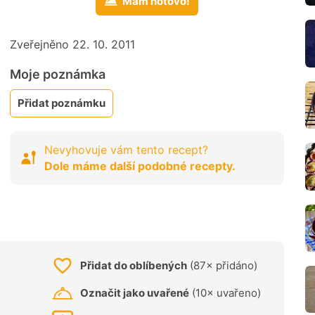
Mám hotovo!
Zveřejněno 22. 10. 2011
Moje poznámka
Přidat poznámku
Nevyhovuje vám tento recept?
Dole máme další podobné recepty.
Přidat do oblíbených
(87× přidáno)
Označit jako uvařené
(10× uvařeno)