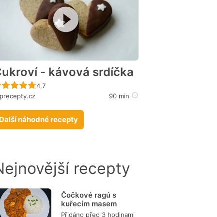
ukroví - kávová srdíčka
Recept ještě nebyl hodnocen
4,7
precepty.cz
90 min
Další náhodné recepty
Nejnovější recepty
Čočkové ragú s
kuřecím masem
Přidáno před 3 hodinami