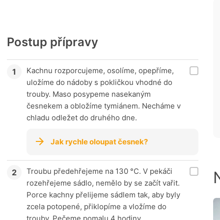
Postup přípravy
Kachnu rozporcujeme, osolíme, opepříme,
uložíme do nádoby s pokličkou vhodné do
trouby. Maso posypeme nasekaným
česnekem a obložíme tymiánem. Necháme v
chladu odležet do druhého dne.
Jak rychle oloupat česnek?
Troubu předehřejeme na 130 °C. V pekáči
rozehřejeme sádlo, nemělo by se začít vařit.
Porce kachny přelijeme sádlem tak, aby byly
zcela potopené, přiklopíme a vložíme do
trouby. Pečeme pomalu 4 hodiny.