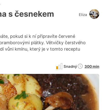
o
na s česnekem
Eliza
áte, pokud si k ní připravíte červené
 bramborovými plátky. Větvičky čerstvého
dí vůni kmínu, který je v tomto receptu
Doba
Snadný
300 min
přípravy