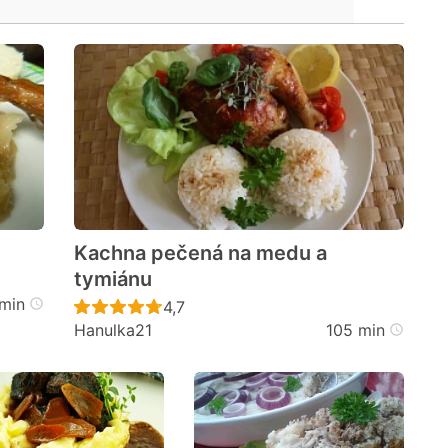
Kachna pečená na medu a
tymiánu
cen
min
Recept ještě nebyl hodnocen
4,7
Hanulka21
105 min