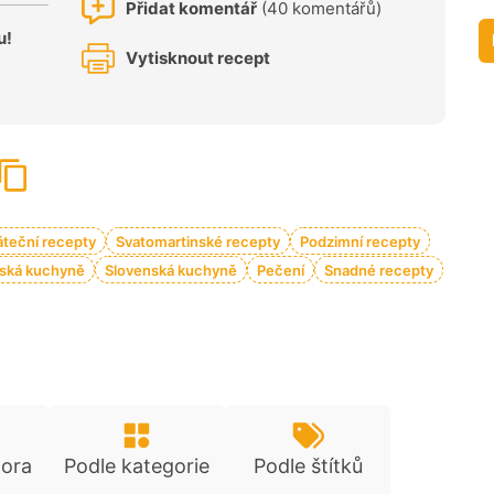
Přidat komentář
(40 komentářů)
u!
Vytisknout recept
áteční recepty
Svatomartinské recepty
Podzimní recepty
ská kuchyně
Slovenská kuchyně
Pečení
Snadné recepty
tora
Podle kategorie
Podle štítků