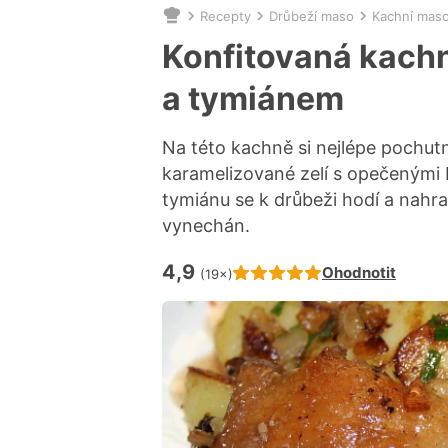
Recepty
Drůbeží maso
Kachní mas
Nacházíte
se
Konfitovaná kach
zde:
a tymiánem
Na této kachně si nejlépe pochutn
karamelizované zelí s opečenými
tymiánu se k drůbeži hodí a nahra
vynechán.
4,9
Hodnocení receptu je
Ohodnotit
(19×)