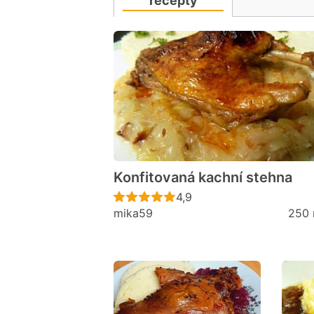
recepty
Konfitovaná kachní stehna
Recept ještě nebyl hodno
4,9
mika59
250 