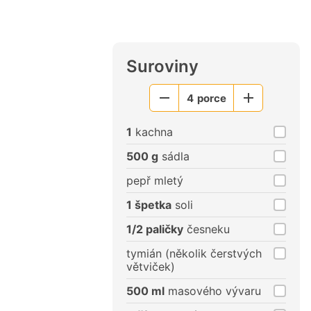
Suroviny
4
porce
Menší
Větší
porce
porce
1
kachna
500 g
sádla
pepř mletý
1 špetka
soli
1/2 paličky
česneku
tymián (několik čerstvých
větviček)
500 ml
masového vývaru