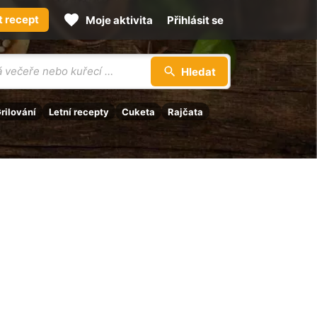
t recept
Moje aktivita
Přihlásit se
Hledat
rilování
Letní recepty
Cuketa
Rajčata