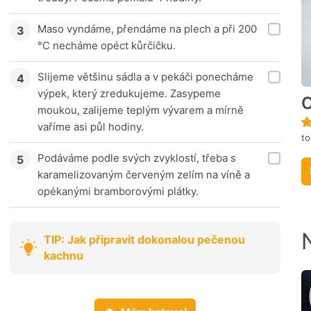
Maso vyndáme, přendáme na plech a při 200
°C necháme opéct kůrčičku.
Slijeme většinu sádla a v pekáči ponecháme
výpek, který zredukujeme. Zasypeme
C
moukou, zalijeme teplým vývarem a mírně
vaříme asi půl hodiny.
to
Podáváme podle svých zvyklostí, třeba s
karamelizovaným červeným zelím na víně a
opékanými bramborovými plátky.
TIP: Jak připravit dokonalou pečenou
kachnu