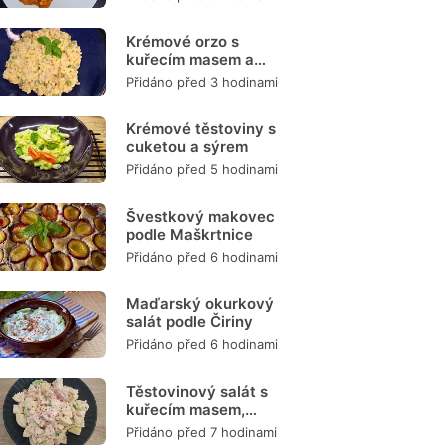
Krémové orzo s
kuřecím masem a
zeleninou
Přidáno před 3 hodinami
Krémové těstoviny s
cuketou a sýrem
Přidáno před 5 hodinami
Švestkový makovec
podle Maškrtnice
Přidáno před 6 hodinami
Maďarský okurkový
salát podle Čiriny
Přidáno před 6 hodinami
Těstovinový salát s
kuřecím masem,
zeleninou a
Přidáno před 7 hodinami
dresinkem