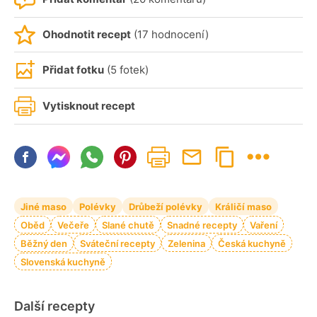
Ohodnotit recept
(17 hodnocení)
Přidat fotku
(5 fotek)
Vytisknout recept
Jiné maso
Polévky
Drůbeží polévky
Králičí maso
Oběd
Večeře
Slané chutě
Snadné recepty
Vaření
Běžný den
Sváteční recepty
Zelenina
Česká kuchyně
Slovenská kuchyně
Další recepty