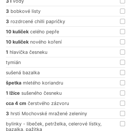
3 l
vody
3
bobkové listy
3
rozdrcené chilli papričky
10 kuliček
celého pepře
10 kuliček
nového koření
1
hlavička česneku
tymián
sušená bazalka
špetka
mletého koriandru
1 lžíce
sušeného česneku
cca 4 cm
čerstvého zázvoru
3
hrsti Mochovské mražené zeleniny
bylinky - libeček, petrželka, celerové lístky,
bazalka, pažitka