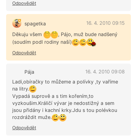
Odpovědět
16. 4. 2010 09:15
spagetka
Děkuju všem
, Pájo, muž bude nadšený
(soudím podl rodiny naší)
Odpovědět
16. 4. 2010 09:08
Pája
Ladi,obíračky to můžeme a polívky ,ty vaříme
na litry.
Vypadá suprově a s tim kořením,to
vyzkoušim.Králičí vývar je nedostižný a sem
jsou přidány i kachní krky.Jdu s tou polévkou
rozdráždit muže.
Odpovědět