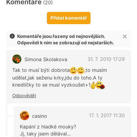
Komentáře
(20)
Přidat komentář
Komentáře jsou řazeny od nejnovějších.
Odpovědi k nim se zobrazují od nejstarších.
31. 7. 2010 17:29
Simona Skolakova
Tak to musí býti dobrota
,to musím
udělat,jak seženu krky,jdu do toho.A ty
knedlíčky to se musí vyzkoušet+1
Odpovědět
17. 1. 2017 11:30
casino
Kapání z hladké mouky?
Jj, taky jsem dělával...