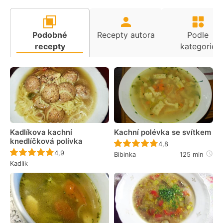
Podobné
Recepty autora
Podle
recepty
kategorie
Kadlíkova kachní
Kachní polévka se svítkem
knedlíčková polívka
Recept ještě nebyl 
4,8
Recept ještě nebyl hodnocen
4,9
Bibinka
125 min
Kadlik