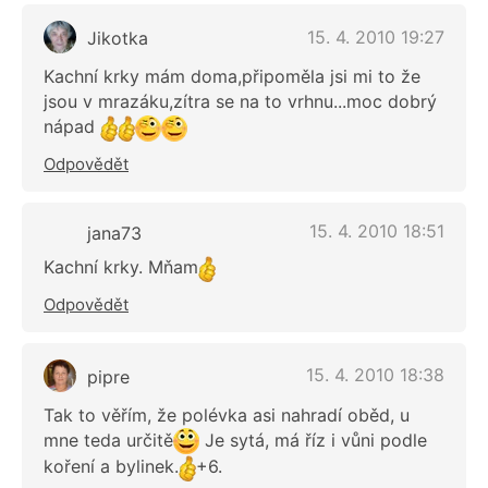
15. 4. 2010 19:27
Jikotka
Kachní krky mám doma,připoměla jsi mi to že
jsou v mrazáku,zítra se na to vrhnu...moc dobrý
nápad
Odpovědět
15. 4. 2010 18:51
jana73
Kachní krky. Mňam
Odpovědět
15. 4. 2010 18:38
pipre
Tak to věřím, že polévka asi nahradí oběd, u
mne teda určitě
Je sytá, má říz i vůni podle
koření a bylinek.
+6.