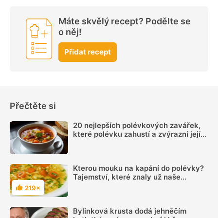
Máte skvělý recept? Podělte se
o něj!
Přidat recept
Přečtěte si
20 nejlepších polévkových zavářek,
které polévku zahustí a zvýrazní její
chuť
Kterou mouku na kapání do polévky?
Tajemství, které znaly už naše
babičky
219×
Hodnocení
Bylinková krusta dodá jehněčím