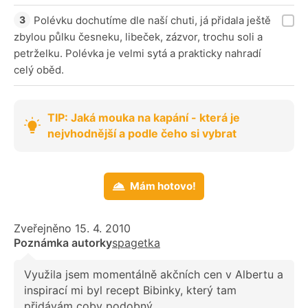
Polévku dochutíme dle naší chuti, já přidala ještě
zbylou půlku česneku, libeček, zázvor, trochu soli a
petrželku. Polévka je velmi sytá a prakticky nahradí
celý oběd.
TIP: Jaká mouka na kapání - která je
nejvhodnější a podle čeho si vybrat
Mám hotovo!
Zveřejněno 15. 4. 2010
Poznámka autorky
spagetka
Využila jsem momentálně akčních cen v Albertu a
inspirací mi byl recept Bibinky, který tam
přidávám coby podobný.