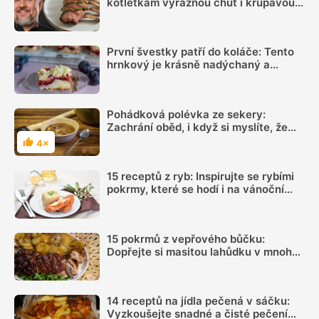
kotletkám výraznou chuť i křupavou
kůrku, radí Mirek Kalina
První švestky patří do koláče: Tento
hrnkový je krásně nadýchaný a
chutná skoro jako kynutý
Pohádková polévka ze sekery:
Zachrání oběd, i když si myslíte, že
doma nic není
4×
Hodnocení
15 receptů z ryb: Inspirujte se rybími
pokrmy, které se hodí i na vánoční
hostinu
15 pokrmů z vepřového bůčku:
Dopřejte si masitou lahůdku v mnoha
podobách
14 receptů na jídla pečená v sáčku:
Vyzkoušejte snadné a čisté pečení