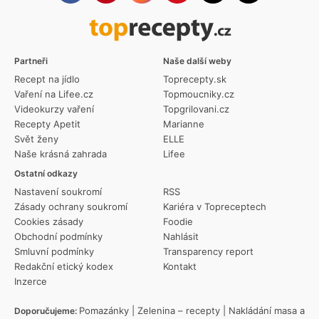
Partneři
Naše další weby
Recept na jídlo
Toprecepty.sk
Vaření na Lifee.cz
Topmoucniky.cz
Videokurzy vaření
Topgrilovani.cz
Recepty Apetit
Marianne
Svět ženy
ELLE
Naše krásná zahrada
Lifee
Ostatní odkazy
Nastavení soukromí
RSS
Zásady ochrany soukromí
Kariéra v Topreceptech
Cookies zásady
Foodie
Obchodní podmínky
Nahlásit
Smluvní podmínky
Transparency report
Redakční etický kodex
Kontakt
Inzerce
Pomazánky
|
Zelenina – recepty
|
Nakládání masa a
Doporučujeme: