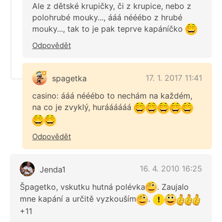
Ale z dětské krupičky, či z krupice, nebo z
polohrubé mouky..., ááá nééébo z hrubé
mouky..., tak to je pak teprve kapáníčko
Odpovědět
17. 1. 2017 11:41
spagetka
casino: ááá nééébo to nechám na každém,
na co je zvyklý, huráááááá
Odpovědět
16. 4. 2010 16:25
Jenda1
Špagetko, vskutku hutná polévka
. Zaujalo
mne kapání a určitě vyzkouším
.
+11