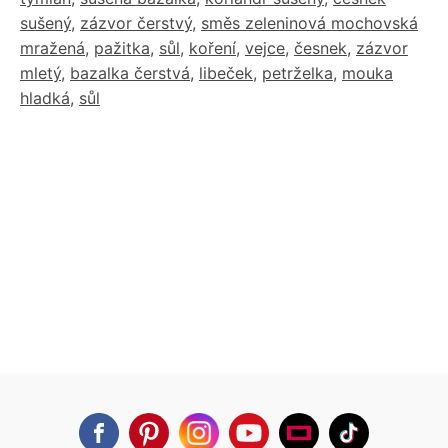
sušený
,
zázvor čerstvý
,
směs zeleninová mochovská
mražená
,
pažitka
,
sůl
,
koření
,
vejce
,
česnek
,
zázvor
mletý
,
bazalka čerstvá
,
libeček
,
petrželka
,
mouka
hladká
,
sůl