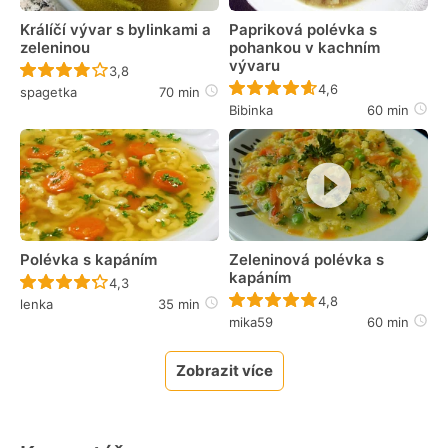
Králíčí vývar s bylinkami a
Papriková polévka s
zeleninou
pohankou v kachním
vývaru
Recept ještě nebyl hodnocen
3,8
Recept ještě nebyl 
4,6
spagetka
70 min
Bibinka
60 min
Polévka s kapáním
Zeleninová polévka s
kapáním
Recept ještě nebyl hodnocen
4,3
Recept ještě nebyl 
4,8
lenka
35 min
mika59
60 min
Zobrazit více