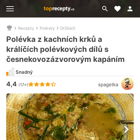
Moje akt
Přejít
Menu
na
vyhledávání
Recepty
Polévky
Drůbeží
Nacházíte
se
Polévka z kachních krků a
zde:
králíčích polévkových dílů s
česnekovozázvorovým kapáním
Snadný
4,4
Hodnocení receptu je
spagetka
(17×)