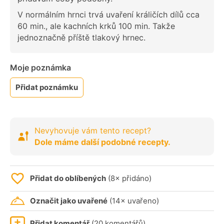
V normálním hrnci trvá uvaření králičích dílů cca
60 min., ale kachních krků 100 min. Takže
jednoznačně příště tlakový hrnec.
Moje poznámka
Přidat poznámku
Nevyhovuje vám tento recept?
Dole máme další podobné recepty.
Přidat do oblíbených
(8× přidáno)
Označit jako uvařené
(14× uvařeno)
Přidat komentář
(20 komentářů)