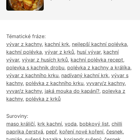
plné chuti
Tématické fráze:
vývar z kachny
,
kachní krk
,
nejlepší kachní polévka
,
kachní polévka
,
vývar z krků
,
husí vývar
,
kachní
vývar
,
vývar z husích krků
,
kachní polévka recept
,
polevka s kachnik drobu
,
polévka z kachny a králíka
,
vývar z kachního krku
,
nadívaný kachní krk
,
vývar s
kachny
,
polévka z kachního krku
,
vyvary/z kachny
,
vyvar/z kachny
,
jaká mouka do kapání?
,
polevka z
kachny
,
polévka z krků
Suroviny:
maso králičí
,
krk kachní
,
voda
,
bobkový list
,
chilli
paprika čerstvá
,
pepř
,
koření nové koření
,
česnek
,
tymián
,
sušená bazalka
,
koriandr sušený
,
česnek