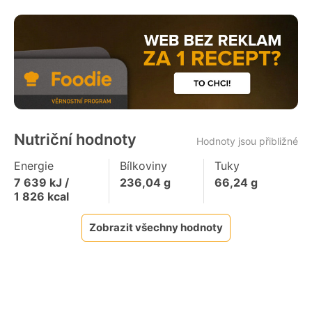
Nutriční hodnoty
Hodnoty jsou přibližné
Energie
Bílkoviny
Tuky
7 639
kJ /
236,04
g
66,24
g
1 826
kcal
Zobrazit všechny hodnoty