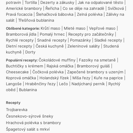
potravin
|
Tortilla
|
Dezerty a zákusky
|
Jak na odpalované těsto
|
Americké brambory
|
Řeřicha
|
Co se děje na zahradě
|
Svíčková
|
Pravá focaccia
|
Šlehačková bábovka
|
Zelná polévka
|
Zálivky na
salát
|
Třešňová bublanina
Krůtí maso
|
Mleté maso
|
Vepřové maso
|
Oblíbené kategorie:
Bramborová jídla
|
Pomalý hrnec
|
Recepty pro začátečníky
|
Rychlé recepty
|
Snadné recepty
|
Pomazánky
|
Sladké recepty
|
Dietní recepty
|
Česká kuchyně
|
Zeleninové saláty
|
Studená
kuchyně
|
Dorty
Čokoládové muffiny
|
Fazolky na smetaně
|
Populární recepty:
Buchtičky s krémem
|
Rajská omáčka
|
Bramborový guláš
|
Cheesecake
|
Čočková polévka
|
Zapečené brambory s uzeným
|
Koprová omáčka
|
Holandský řízek
|
Míša řezy
|
Kuře na paprice
|
Langoše
|
Hraběnčiny řezy
|
Lečo
|
Nadýchaný perník
|
Rychlý
oběd
|
Bublanina
Recepty
Trojbarevka
Česnekovo-sýrové šneky
Hrachová polévka s brambory
Špagetový salát s mrkví