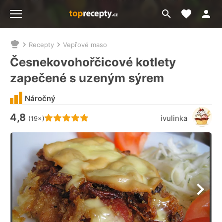
Moje akt
Přejít
Menu
na
vyhledávání
Recepty
Vepřové maso
Nacházíte
se
Česnekovohořčicové kotlety
zde:
zapečené s uzeným sýrem
Náročný
4,8
Hodnocení receptu je
ivulinka
(19×)