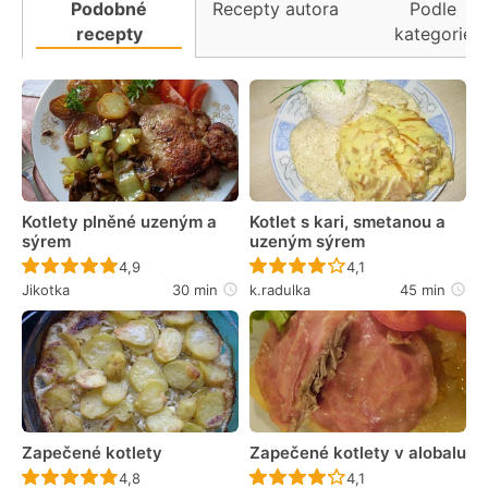
Podobné
Recepty autora
Podle
recepty
kategorie
Kotlety plněné uzeným a
Kotlet s kari, smetanou a
sýrem
uzeným sýrem
Recept ještě nebyl hodnocen
Recept ještě nebyl 
4,9
4,1
Jikotka
30 min
k.radulka
45 min
Zapečené kotlety
Zapečené kotlety v alobalu
Recept ještě nebyl hodnocen
Recept ještě nebyl 
4,8
4,1