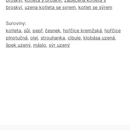
broskví
,
uzena kotleta se syrem
,
kotlet se sýrem
Suroviny:
kotleta
,
sůl
,
pepř
,
česnek
,
hořčice kremžská
,
hořčice
plnotučná
,
olej
,
strouhanka
,
cibule
,
klobása uzená
,
špek uzený
,
máslo
,
sýr uzený