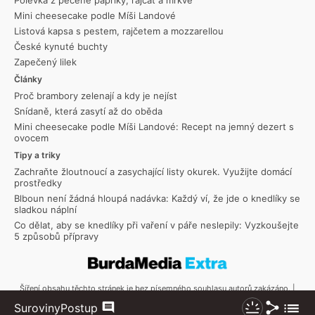
Polévka z pečené papriky, rajčat a mrkve
Mini cheesecake podle Míši Landové
Listová kapsa s pestem, rajčetem a mozzarellou
České kynuté buchty
Zapečený lilek
Články
Proč brambory zelenají a kdy je nejíst
Snídaně, která zasytí až do oběda
Mini cheesecake podle Míši Landové: Recept na jemný dezert s
ovocem
Tipy a triky
Zachraňte žloutnoucí a zasychající listy okurek. Využijte domácí
prostředky
Blboun není žádná hloupá nadávka: Každý ví, že jde o knedlíky se
sladkou náplní
Co dělat, aby se knedlíky při vaření v páře neslepily: Vyzkoušejte
5 způsobů přípravy
Šíření obsahu těchto stránek je bez písemného souhlasu autorů zakázáno. |
Copyright © 2026 Toprecepty.cz
Sdílet
Zobraz
Suroviny
Postup
Komentáře
Nezhasínat