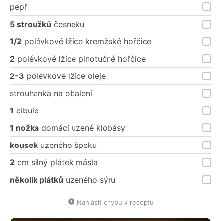
pepř
5 stroužků
česneku
1/2
polévkové lžíce kremžské hořčice
2
polévkové lžíce plnotučné hořčice
2-3
polévkové lžíce oleje
strouhanka na obalení
1
cibule
1 nožka
domácí uzené klobásy
kousek
uzeného špeku
2
cm silný plátek másla
několik plátků
uzeného sýru
Nahlásit chybu v receptu