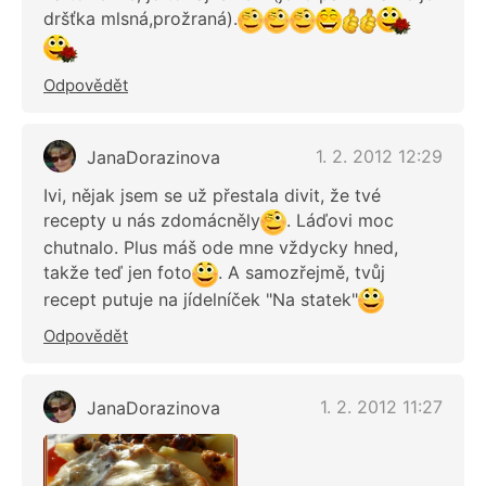
dršťka mlsná,prožraná).
Odpovědět
1. 2. 2012 12:29
JanaDorazinova
Ivi, nějak jsem se už přestala divit, že tvé
recepty u nás zdomácněly
. Láďovi moc
chutnalo. Plus máš ode mne vždycky hned,
takže teď jen foto
. A samozřejmě, tvůj
recept putuje na jídelníček "Na statek"
Odpovědět
1. 2. 2012 11:27
JanaDorazinova