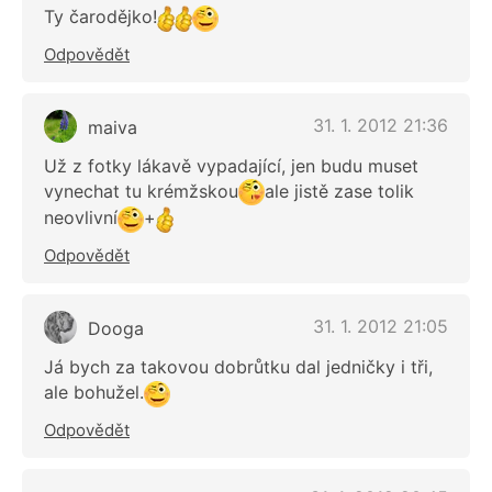
Ty čarodějko!
Odpovědět
31. 1. 2012 21:36
maiva
Už z fotky lákavě vypadající, jen budu muset
vynechat tu krémžskou
ale jistě zase tolik
neovlivní
+
Odpovědět
31. 1. 2012 21:05
Dooga
Já bych za takovou dobrůtku dal jedničky i tři,
ale bohužel.
Odpovědět