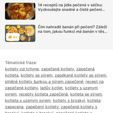
14 receptů na jídla pečená v sáčku:
Vyzkoušejte snadné a čisté pečení
plné chuti
Čím nahradit banán při pečení? Záleží
na tom, jakou funkci má banán v těstě
plnit
3×
Hodnocení
Tématické fráze:
kotlety od tchyne
,
zapečené kotlety
,
zapečená
kotleta
,
kotlety se sýrem
,
zapékané kotlety se sýrem
,
plněné kotlety šunkou a sýrem zapečené
,
recept na
zapečené kotlety
,
ladův kotlet
,
kotlety s uzenym
syrem
,
recepty kotleta zapečená
,
kotleta se sýrem
,
kotleta s uzenym syrem
,
kotlety s broskví
,
kotleta
zapecena
,
zapečený kotlety
,
zapečené kotlety s
broskví
,
kotleta s broskví
,
zapečená kotleta s