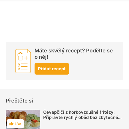
Máte skvělý recept? Podělte se
o něj!
Přidat recept
Přečtěte si
Čevapčiči z horkovzdušné fritézy:
Připravte rychlý oběd bez zbytečného
tuku navíc
13×
Hodnocení