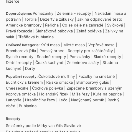
Inzerce
Pomazánky
|
Zelenina – recepty
|
Nakládání masa a
Doporučujeme:
potravin
|
Tortilla
|
Dezerty a zákusky
|
Jak na odpalované těsto
|
Americké brambory
|
Řeřicha
|
Co se děje na zahradě
|
Svíčková
|
Pravá focaccia
|
Šlehačková bábovka
|
Zelná polévka
|
Zálivky na
salát
|
Třešňová bublanina
Krůtí maso
|
Mleté maso
|
Vepřové maso
|
Oblíbené kategorie:
Bramborová jídla
|
Pomalý hrnec
|
Recepty pro začátečníky
|
Rychlé recepty
|
Snadné recepty
|
Pomazánky
|
Sladké recepty
|
Dietní recepty
|
Česká kuchyně
|
Zeleninové saláty
|
Studená
kuchyně
|
Dorty
Čokoládové muffiny
|
Fazolky na smetaně
|
Populární recepty:
Buchtičky s krémem
|
Rajská omáčka
|
Bramborový guláš
|
Cheesecake
|
Čočková polévka
|
Zapečené brambory s uzeným
|
Koprová omáčka
|
Holandský řízek
|
Míša řezy
|
Kuře na paprice
|
Langoše
|
Hraběnčiny řezy
|
Lečo
|
Nadýchaný perník
|
Rychlý
oběd
|
Bublanina
Recepty
Smaženky podle Mirky van Gils Slavíkové