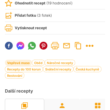
Ohodnotit recept
(19 hodnocení)
Přidat fotku
(3 fotek)
Vytisknout recept
Vepřové maso
Oběd
Náročné recepty
Recepty do 100 korun
Sváteční recepty
Česká kuchyně
Restování
Další recepty