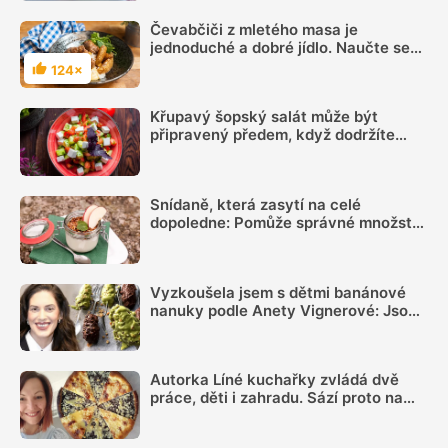
Čevabčiči z mletého masa je
jednoduché a dobré jídlo. Naučte se
ho správně ochutit
124×
Hodnocení
Křupavý šopský salát může být
připravený předem, když dodržíte
správný postup
Snídaně, která zasytí na celé
dopoledne: Pomůže správné množství
bílkovin a dostatek vlákniny
Vyzkoušela jsem s dětmi banánové
nanuky podle Anety Vignerové: Jsou
tak dobré, že do konce léta jiné dělat
nebudete
Autorka Líné kuchařky zvládá dvě
práce, děti i zahradu. Sází proto na
jednoduchá jídla, ale umí i poctivé
frgále