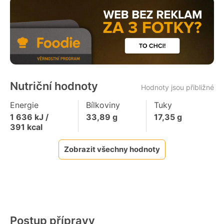
Nutriční hodnoty
Hodnoty jsou přibližné
Energie
Bílkoviny
Tuky
1 636
kJ /
33,89
g
17,35
g
391
kcal
Zobrazit všechny hodnoty
Postup přípravy