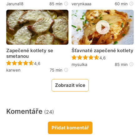
Jaruna18
85 min
verynkaaa
60 min
Zapečené kotlety se
Šťavnaté zapečené kotlety
smetanou
Recept ještě nebyl 
4,6
Recept ještě nebyl hodnocen
4,6
mysulka
85 min
karwen
75 min
Zobrazit více
Komentáře
(24)
Přidat komentář