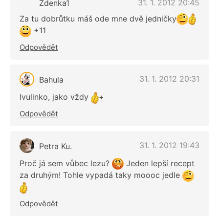
31. 1. 2012 20:45
Zdenka1
Za tu dobrůtku máš ode mne dvě jedničky
+11
Odpovědět
31. 1. 2012 20:31
Bahula
Ivulinko, jako vždy
+
Odpovědět
31. 1. 2012 19:43
Petra Ku.
Proč já sem vůbec lezu?
Jeden lepší recept
za druhým! Tohle vypadá taky moooc jedle
Odpovědět