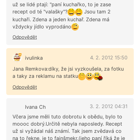
už se lidé ptají: "paní kuchařko, to je zase
recept od té "valašky"?
Jsou tam 2
kuchaři. Zdena a jeden kuchař. Zdena má
vždycky jídlo vyprodáno
Odpovědět
4. 2. 2012 15:50
ivulinka
Jana Remkova:díky, že jsi vyzkoušela, za fotku
a taky za reklamu na statku
Odpovědět
3. 2. 2012 04:31
Ivana Ch
Včera jsme měli tuto dobrotu k obědu, bylo to
moooc dobrý.Určitě nebyla naposledy. Recept
už si vyžádal náš známí. Tak jsem zvědavá co
na to řekne, je to fajnšmekr.(jeho paní říká že je