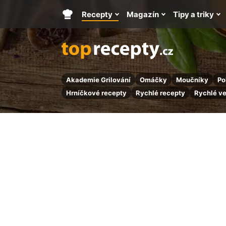
Recepty
Magazín
Tipy a triky
Hlavní
stránka
Akademie Grilování
Omáčky
Moučníky
Po
Hrníčkové recepty
Rychlé recepty
Rychlé v