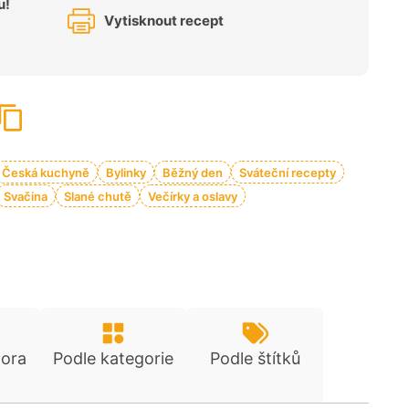
u!
Vytisknout recept
Česká kuchyně
Bylinky
Běžný den
Sváteční recepty
Svačina
Slané chutě
Večírky a oslavy
tora
Podle kategorie
Podle štítků