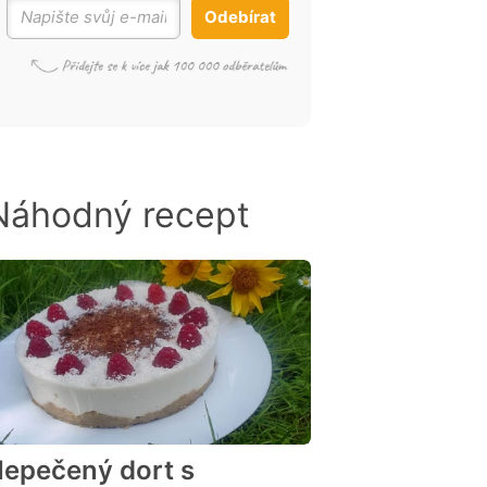
Odebírat
Náhodný recept
epečený dort s