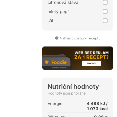
citronová šťáva
mletý pepř
sůl
Nahlásit chybu v receptu
Nutriční hodnoty
Hodnoty jsou přibližné
Energie
4 488
kJ /
1 073
kcal