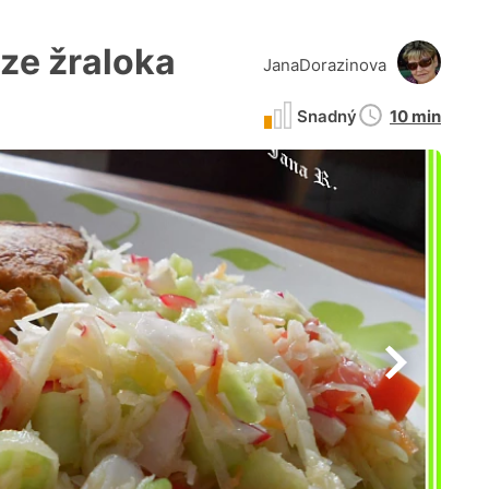
ze žraloka
JanaDorazinova
Doba
Snadný
10 min
přípravy