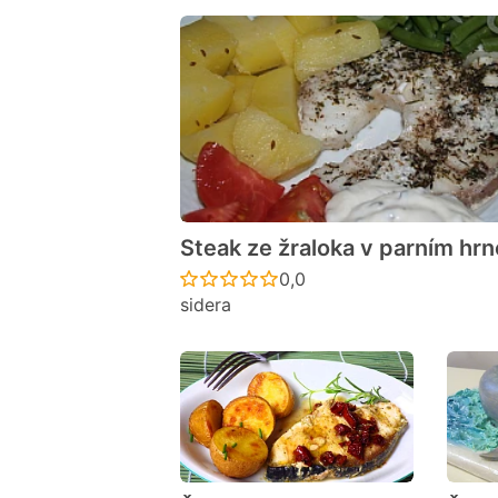
Steak ze žraloka v parním hrn
Recept ještě nebyl hodno
0,0
sidera