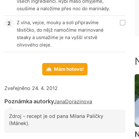
všech ingrediencí. Rybí maso omyjeme,
osušíme a naložíme přes noc do marinády.
Z vína, vejce, mouky a soli připravíme
těstíčko, do nějž namočíme marinované
steaky a usmažíme je na vyšší vrstvě
olivového oleje.
Mám hotovo!
Zveřejněno 24. 4. 2012
Poznámka autorky
JanaDorazinova
Zdroj - recept je od pana Milana Paličky
(Mánek).
N