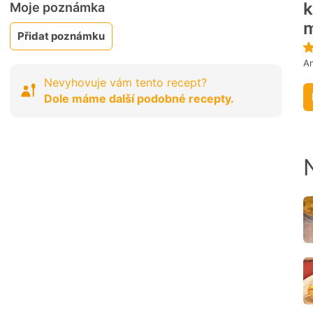
Moje poznámka
m
Přidat poznámku
A
Nevyhovuje vám tento recept?
Dole máme další podobné recepty.