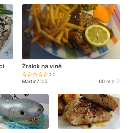
ci
Žralok na víně
cen
Recept ještě nebyl hodnocen
0,0
MartinZ105
60 min