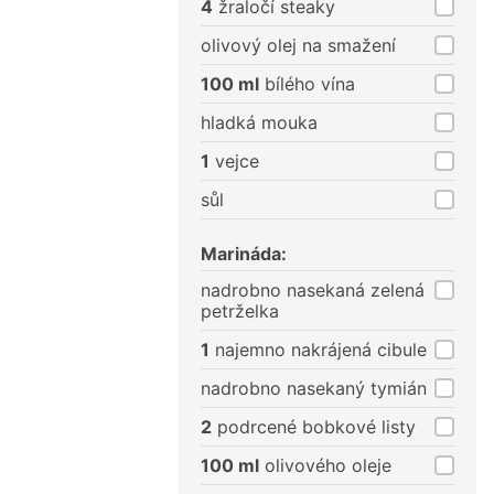
4
žraločí steaky
olivový olej na smažení
100 ml
bílého vína
hladká mouka
1
vejce
sůl
Marináda:
nadrobno nasekaná zelená
petrželka
1
najemno nakrájená cibule
nadrobno nasekaný tymián
2
podrcené bobkové listy
100 ml
olivového oleje