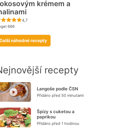
kokosovým krémem a
alinami
Recept ještě nebyl hodnocen
4,7
ngel 666
Další náhodné recepty
Nejnovější recepty
Langoše podle ČSN
Přidáno před 50 minutami
Špízy s cuketou a
paprikou
Přidáno před 1 hodinou