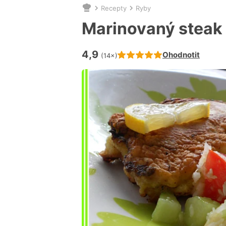
Recepty
Ryby
Nacházíte
se
Marinovaný steak 
zde:
4,9
Hodnocení receptu je
Ohodnotit
(14×)