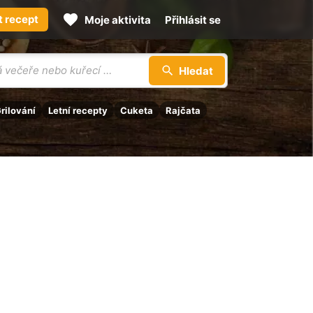
t recept
Moje aktivita
Přihlásit se
Hledat
rilování
Letní recepty
Cuketa
Rajčata