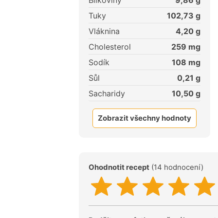
Bílkoviny
9,86
g
Tuky
102,73
g
Vláknina
4,20
g
Cholesterol
259
mg
Sodík
108
mg
Sůl
0,21
g
Sacharidy
10,50
g
Zobrazit všechny hodnoty
Ohodnotit recept
(14 hodnocení)