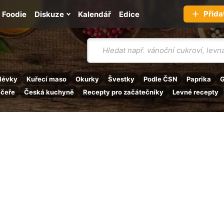
Přida
Foodie
Diskuze
Kalendář
Edice
Vyhledávání
lévky
Kuřecí maso
Okurky
Švestky
Podle ČSN
Paprika
G
ečeře
Česká kuchyně
Recepty pro začátečníky
Levné recepty