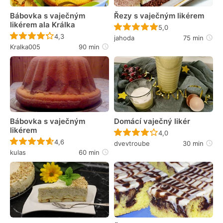
Bábovka s vaječným
Řezy s vaječným likérem
likérem ala Králka
Recept ještě nebyl 
5,0
Recept ještě nebyl hodnocen
4,3
jahoda
75 min
Kralka005
90 min
Bábovka s vaječným
Domácí vaječný likér
likérem
Recept ještě nebyl 
4,0
Recept ještě nebyl hodnocen
4,6
dvevtroube
30 min
kulas
60 min