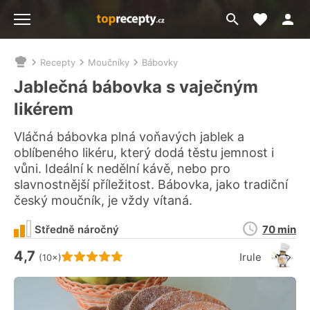
Moje akt
Přejít
Menu
na
vyhledávání
Recepty
Moučníky
Bábovky
Nacházíte
se
Jablečná bábovka s vaječným
zde:
likérem
Vláčná bábovka plná voňavých jablek a
oblíbeného likéru, který dodá těstu jemnost i
vůni. Ideální k nedělní kávě, nebo pro
slavnostnější příležitost. Bábovka, jako tradiční
český moučník, je vždy vítaná.
Doba
Středně náročný
70 min
přípravy
4,7
Hodnocení receptu je
Irule
(10×)