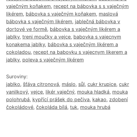
vaječným koňakem
,
recept na bábovka s s vaječným
likérem
,
bábovka s vaječným koňakem
,
maslová
bábovka s vaječným likérem
,
jablečná bábovka v
dortové ve formě
,
bábovka s vaječným likérem a
jablky
,
treni moučky a vejce
,
babovka s vajecnym
konakema jablky
,
bábovka s vaječným likérem a
cokoladou
,
recept na babovku s vajecnym likerem a
jablky
,
poleva s vaječným likérem
Suroviny:
jablko
,
šťáva citronová
,
máslo
,
sůl
,
cukr krupice
,
cukr
vanilkový
,
vejce
,
likér vaječný
,
mouka hladká
,
mouka
polohrubá
,
kypřící prášek do pečiva
,
kakao
,
zdobení
čokoládové
,
čokoláda bílá
,
tuk
,
mouka hrubá