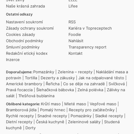
Naše krásná zahrada
Lifee
Ostatní odkazy
Nastavení soukromí
RSS
Zásady ochrany soukromí
Kariéra v Topreceptech
Cookies zásady
Foodie
Obchodní podmínky
Nahlásit
Smluvní podmínky
Transparency report
Redakční etický kodex
Kontakt
Inzerce
Pomazánky
|
Zelenina – recepty
|
Nakládání masa a
Doporučujeme:
potravin
|
Tortilla
|
Dezerty a zákusky
|
Jak na odpalované těsto
|
Americké brambory
|
Řeřicha
|
Co se děje na zahradě
|
Svíčková
|
Pravá focaccia
|
Šlehačková bábovka
|
Zelná polévka
|
Zálivky na
salát
|
Třešňová bublanina
Krůtí maso
|
Mleté maso
|
Vepřové maso
|
Oblíbené kategorie:
Bramborová jídla
|
Pomalý hrnec
|
Recepty pro začátečníky
|
Rychlé recepty
|
Snadné recepty
|
Pomazánky
|
Sladké recepty
|
Dietní recepty
|
Česká kuchyně
|
Zeleninové saláty
|
Studená
kuchyně
|
Dorty