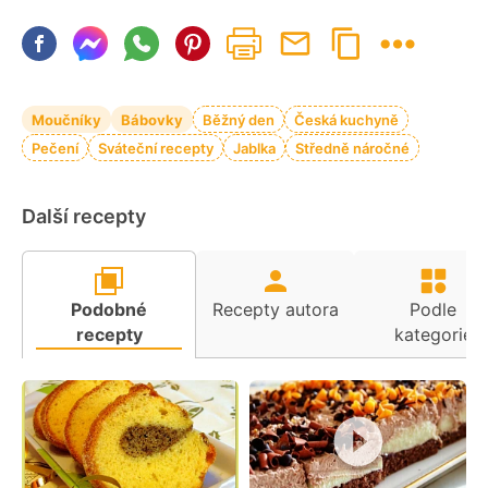
Moučníky
Bábovky
Běžný den
Česká kuchyně
Pečení
Sváteční recepty
Jablka
Středně náročné
Další recepty
Podobné
Recepty autora
Podle
recepty
kategorie