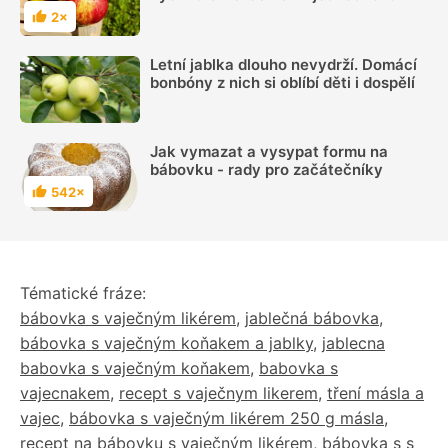
2×
Hodnocení
Letní jablka dlouho nevydrží. Domácí
bonbóny z nich si oblíbí děti i dospělí
Jak vymazat a vysypat formu na
bábovku - rady pro začátečníky
542×
Hodnocení
Tématické fráze:
bábovka s vaječným likérem
,
jablečná bábovka
,
bábovka s vaječným koňakem a jablky
,
jablecna
babovka s vaječným koňakem
,
babovka s
vajecnakem
,
recept s vaječnym likerem
,
tření másla a
vajec
,
bábovka s vaječným likérem 250 g másla
,
recept na bábovku s vaječným likérem
,
bábovka s s