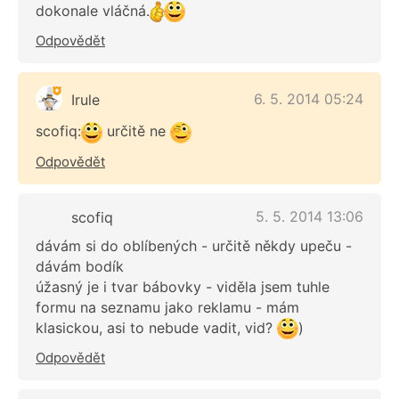
dokonale vláčná.
Odpovědět
6. 5. 2014 05:24
Irule
scofiq:
určitě ne
Odpovědět
5. 5. 2014 13:06
scofiq
dávám si do oblíbených - určitě někdy upeču -
dávám bodík
úžasný je i tvar bábovky - viděla jsem tuhle
formu na seznamu jako reklamu - mám
klasickou, asi to nebude vadit, vid?
)
Odpovědět