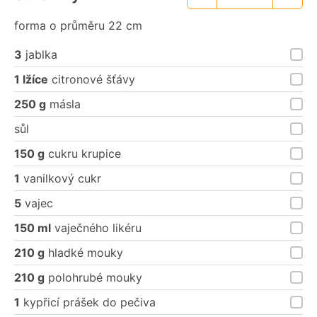
Menší
Větší
porce
porce
forma o průměru 22 cm
3
jablka
1 lžíce
citronové šťávy
250 g
másla
sůl
150 g
cukru krupice
1
vanilkový cukr
5
vajec
150 ml
vaječného likéru
210 g
hladké mouky
210 g
polohrubé mouky
1
kypřicí prášek do pečiva