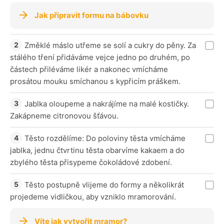
Jak připravit formu na bábovku
Změklé máslo utřeme se solí a cukry do pěny. Za
stálého tření přidáváme vejce jedno po druhém, po
částech přiléváme likér a nakonec vmícháme
prosátou mouku smíchanou s kypřicím práškem.
Jablka oloupeme a nakrájíme na malé kostičky.
Zakápneme citronovou šťávou.
Těsto rozdělíme: Do poloviny těsta vmícháme
jablka, jednu čtvrtinu těsta obarvíme kakaem a do
zbylého těsta přisypeme čokoládové zdobení.
Těsto postupně vlijeme do formy a několikrát
projedeme vidličkou, aby vzniklo mramorování.
Víte jak vytvořit mramor?