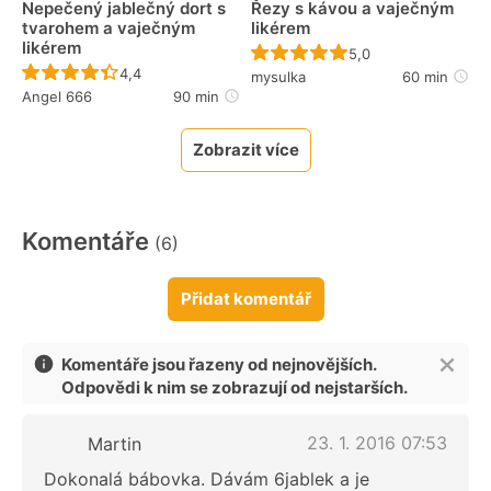
Nepečený jablečný dort s
Řezy s kávou a vaječným
tvarohem a vaječným
likérem
likérem
Recept ještě nebyl 
5,0
Recept ještě nebyl hodnocen
4,4
mysulka
60 min
Angel 666
90 min
Zobrazit více
Komentáře
(6)
Přidat komentář
Komentáře jsou řazeny od nejnovějších.
Odpovědi k nim se zobrazují od nejstarších.
23. 1. 2016 07:53
Martin
Dokonalá bábovka. Dávám 6jablek a je