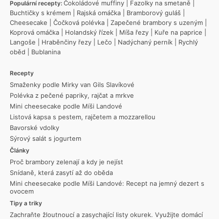
Čokoládové muffiny
|
Fazolky na smetaně
|
Populární recepty:
Buchtičky s krémem
|
Rajská omáčka
|
Bramborový guláš
|
Cheesecake
|
Čočková polévka
|
Zapečené brambory s uzeným
|
Koprová omáčka
|
Holandský řízek
|
Míša řezy
|
Kuře na paprice
|
Langoše
|
Hraběnčiny řezy
|
Lečo
|
Nadýchaný perník
|
Rychlý
oběd
|
Bublanina
Recepty
Smaženky podle Mirky van Gils Slavíkové
Polévka z pečené papriky, rajčat a mrkve
Mini cheesecake podle Míši Landové
Listová kapsa s pestem, rajčetem a mozzarellou
Bavorské vdolky
Sýrový salát s jogurtem
Články
Proč brambory zelenají a kdy je nejíst
Snídaně, která zasytí až do oběda
Mini cheesecake podle Míši Landové: Recept na jemný dezert s
ovocem
Tipy a triky
Zachraňte žloutnoucí a zasychající listy okurek. Využijte domácí