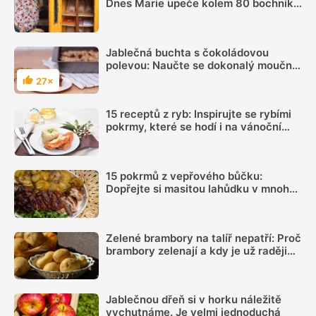
Dnes Marie upeče kolem 80 bochníků
týdně a prodává je ze samoobslužné
skříně
Jablečná buchta s čokoládovou
polevou: Naučte se dokonalý moučník
pro líné dny
27×
Hodnocení
15 receptů z ryb: Inspirujte se rybími
pokrmy, které se hodí i na vánoční
hostinu
15 pokrmů z vepřového bůčku:
Dopřejte si masitou lahůdku v mnoha
podobách
Zelené brambory na talíř nepatří: Proč
brambory zelenají a kdy je už raději
nejíst
Jablečnou dřeň si v horku náležitě
vychutnáme. Je velmi jednoduchá