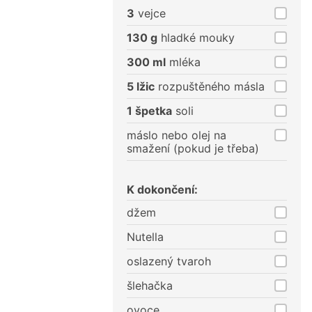
porce
porce
3
vejce
130 g
hladké mouky
300 ml
mléka
5 lžic
rozpuštěného másla
1 špetka
soli
máslo nebo olej na
smažení (pokud je třeba)
K dokončení:
džem
Nutella
oslazený tvaroh
šlehačka
ovoce