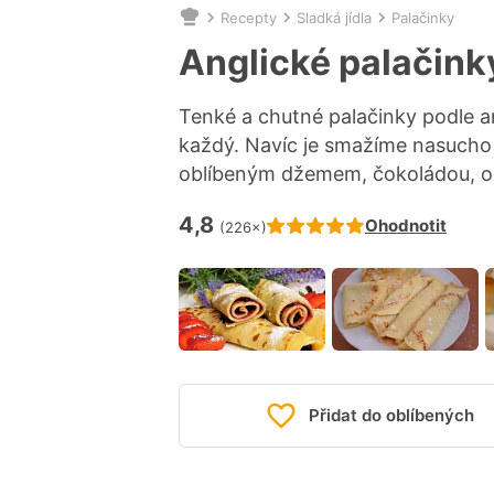
Recepty
Sladká jídla
Palačinky
Nacházíte
se
Anglické palačink
zde:
Tenké a chutné palačinky podle an
každý. Navíc je smažíme nasucho 
oblíbeným džemem, čokoládou, o
4,8
Hodnocení receptu je
Ohodnotit
(226×)
Přidat do oblíbených