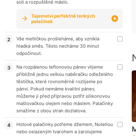
soli a rozpuštěné máslo.
Tajemství perfektně tenkých
palačinek
Vše metličkou prošleháme, aby vznikla
hladká směs. Těsto necháme 30 minut
odpočinout.
Na rozpálenou teflonovou pánev vlijeme
přibližně jednu velkou naběračku odleželého
těstíčka, které rovnoměrně rozlijeme po
pánvi. Pokud nemáme kvalitní pánev,
můžeme ji před přípravou potřit silikonovou
mašlovačkou olejem nebo máslem. Palačinky
smažíme z obou stran dozlatova.
Hotové palačinky potřeme džemem, Nutellou
M
nebo oslazeným tvarohem a zarolujeme