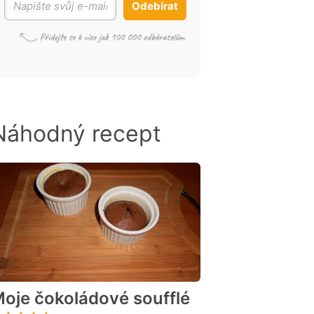
Odebírat
Náhodný recept
oje čokoládové soufflé