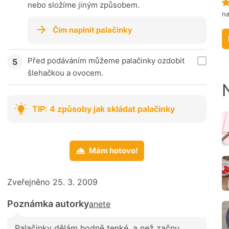
nebo složíme jiným způsobem.
n
Čím naplnit palačinky
Před podáváním můžeme palačinky ozdobit
šlehačkou a ovocem.
TIP: 4 způsoby jak skládat palačinky
Mám hotovo!
Zveřejněno 25. 3. 2009
Poznámka autorky
anete
Palačinky dělám hodně tenké, a než začnu