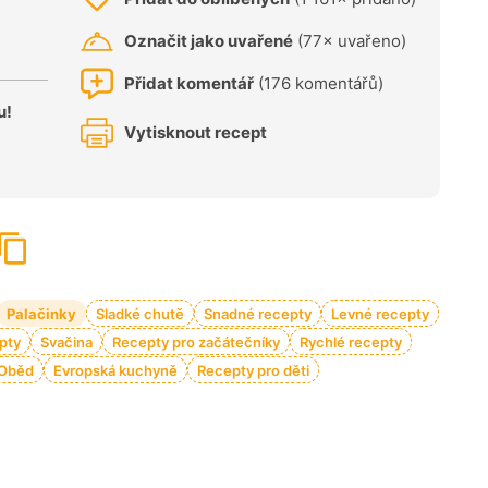
Označit jako uvařené
(77× uvařeno)
Přidat komentář
(176 komentářů)
u!
Vytisknout recept
Palačinky
Sladké chutě
Snadné recepty
Levné recepty
pty
Svačina
Recepty pro začátečníky
Rychlé recepty
Oběd
Evropská kuchyně
Recepty pro děti