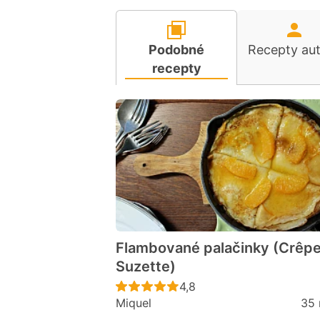
Podobné
Recepty au
recepty
Flambované palačinky (Crêp
Suzette)
Recept ještě nebyl hodno
4,8
Miquel
35 