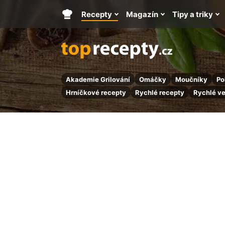
Recepty
Magazín
Tipy a triky
Hlavní
stránka
Akademie Grilování
Omáčky
Moučníky
Po
Hrníčkové recepty
Rychlé recepty
Rychlé v