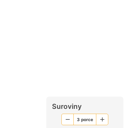
Suroviny
3
porce
Menší
Větší