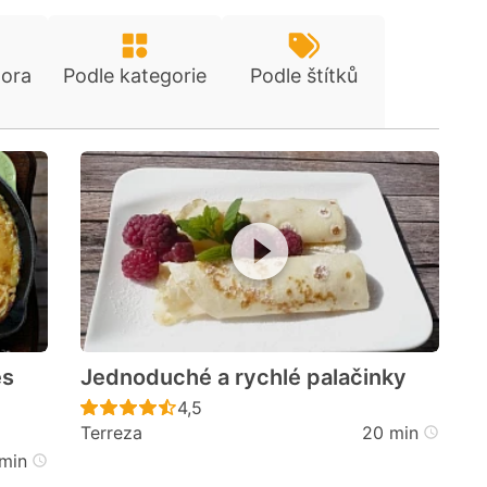
tora
Podle kategorie
Podle štítků
es
Jednoduché a rychlé palačinky
Recept ještě nebyl hodnocen
4,5
Terreza
20 min
cen
min