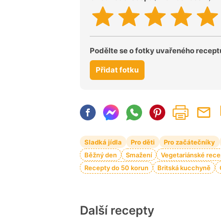
Podělte se o fotky uvařeného recept
Přidat fotku
Sladká jídla
Pro děti
Pro začátečníky
Běžný den
Smažení
Vegetariánské rece
Recepty do 50 korun
Britská kucchyně
Další recepty