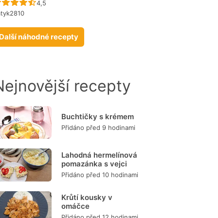
Recept ještě nebyl hodnocen
4,5
atyk2810
Další náhodné recepty
Nejnovější recepty
Buchtičky s krémem
Přidáno před 9 hodinami
Lahodná hermelínová
pomazánka s vejci
Přidáno před 10 hodinami
Krůtí kousky v
omáčce
Přidáno před 12 hodinami