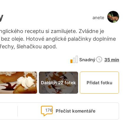
y
anete
glického receptu si zamilujete. Zvládne je
bez oleje. Hotové anglické palačinky doplníme
řechy, šlehačkou apod.
Doba
Snadný
35 min
přípravy
Dalších 22 fotek
Přidat fotku
176
Přečíst komentáře