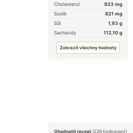
Cholesterol
923
mg
Sodík
821
mg
Sůl
1,93
g
Sacharidy
112,10
g
Zobrazit všechny hodnoty
Ohodnotit recept
(226 hodnocení)