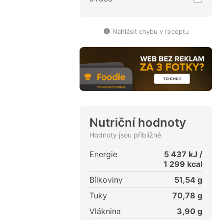
Nahlásit chybu v receptu
Nutriční hodnoty
Hodnoty jsou přibližné
Energie
5 437
kJ /
1 299
kcal
Bílkoviny
51,54
g
Tuky
70,78
g
Vláknina
3,90
g