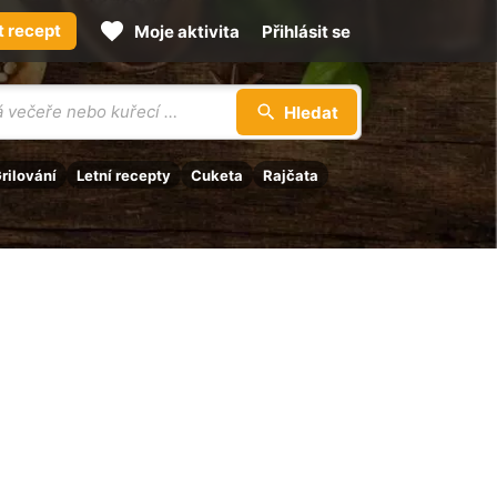
t recept
Moje aktivita
Přihlásit se
Hledat
rilování
Letní recepty
Cuketa
Rajčata