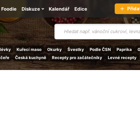
Přida
Foodie
Diskuze
Kalendář
Edice
Vyhledávání
lévky
Kuřecí maso
Okurky
Švestky
Podle ČSN
Paprika
G
ečeře
Česká kuchyně
Recepty pro začátečníky
Levné recepty