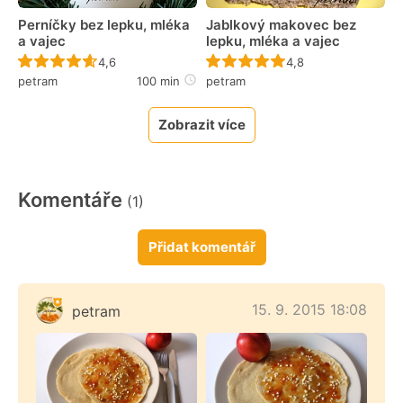
Perníčky bez lepku, mléka
Jablkový makovec bez
a vajec
lepku, mléka a vajec
Recept ještě nebyl hodnocen
Recept ještě nebyl 
4,6
4,8
petram
100 min
petram
Zobrazit více
Komentáře
(1)
Přidat komentář
15. 9. 2015 18:08
petram