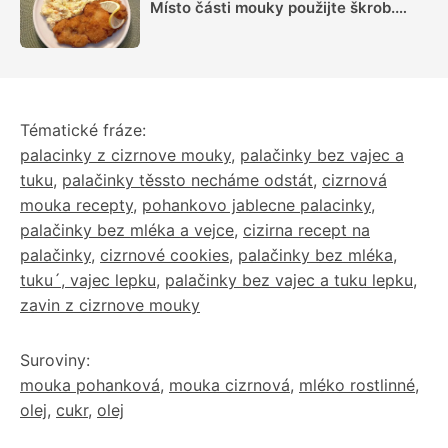
Místo části mouky použijte škrob.
Důležitý je ale poměr
Tématické fráze:
palacinky z cizrnove mouky
,
palačinky bez vajec a
tuku
,
palačinky těssto necháme odstát
,
cizrnová
mouka recepty
,
pohankovo jablecne palacinky
,
palačinky bez mléka a vejce
,
cizirna recept na
palačinky
,
cizrnové cookies
,
palačinky bez mléka,
tuku´, vajec lepku
,
palačinky bez vajec a tuku lepku
,
zavin z cizrnove mouky
Suroviny:
mouka pohanková
,
mouka cizrnová
,
mléko rostlinné
,
olej
,
cukr
,
olej