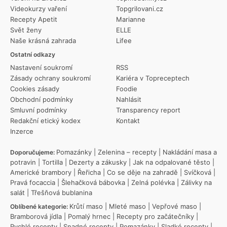
Videokurzy vaření
Topgrilovani.cz
Recepty Apetit
Marianne
Svět ženy
ELLE
Naše krásná zahrada
Lifee
Ostatní odkazy
Nastavení soukromí
RSS
Zásady ochrany soukromí
Kariéra v Topreceptech
Cookies zásady
Foodie
Obchodní podmínky
Nahlásit
Smluvní podmínky
Transparency report
Redakční etický kodex
Kontakt
Inzerce
Pomazánky
|
Zelenina – recepty
|
Nakládání masa a
Doporučujeme:
potravin
|
Tortilla
|
Dezerty a zákusky
|
Jak na odpalované těsto
|
Americké brambory
|
Řeřicha
|
Co se děje na zahradě
|
Svíčková
|
Pravá focaccia
|
Šlehačková bábovka
|
Zelná polévka
|
Zálivky na
salát
|
Třešňová bublanina
Krůtí maso
|
Mleté maso
|
Vepřové maso
|
Oblíbené kategorie:
Bramborová jídla
|
Pomalý hrnec
|
Recepty pro začátečníky
|
Rychlé recepty
|
Snadné recepty
|
Pomazánky
|
Sladké recepty
|