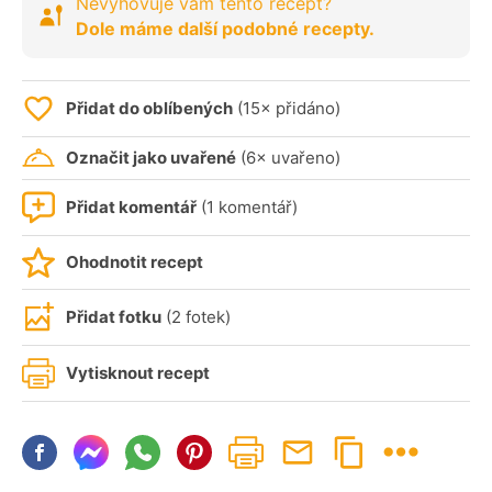
Nevyhovuje vám tento recept?
Dole máme další podobné recepty.
Přidat do oblíbených
(15× přidáno)
Označit jako uvařené
(6× uvařeno)
Přidat komentář
(1 komentář)
Ohodnotit recept
Přidat fotku
(2 fotek)
Vytisknout recept