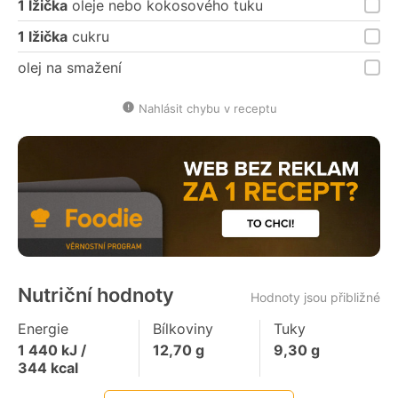
1 lžička
oleje nebo kokosového tuku
1 lžička
cukru
olej na smažení
Nahlásit chybu v receptu
Nutriční hodnoty
Hodnoty jsou přibližné
Energie
Bílkoviny
Tuky
1 440
kJ /
12,70
g
9,30
g
344
kcal