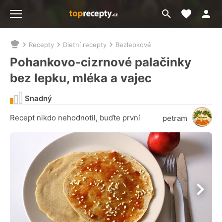
Moje akt
Přejít
Menu
na
vyhledávání
Recepty
Dietní recepty
Bezlepkové
Nacházíte
se
Pohankovo-cizrnové palačinky
zde:
bez lepku, mléka a vajec
Snadný
Recept nikdo nehodnotil, buďte první
petram