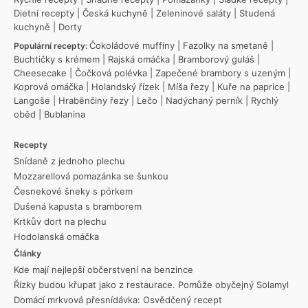
Dietní recepty
|
Česká kuchyně
|
Zeleninové saláty
|
Studená
kuchyně
|
Dorty
Čokoládové muffiny
|
Fazolky na smetaně
|
Populární recepty:
Buchtičky s krémem
|
Rajská omáčka
|
Bramborový guláš
|
Cheesecake
|
Čočková polévka
|
Zapečené brambory s uzeným
|
Koprová omáčka
|
Holandský řízek
|
Míša řezy
|
Kuře na paprice
|
Langoše
|
Hraběnčiny řezy
|
Lečo
|
Nadýchaný perník
|
Rychlý
oběd
|
Bublanina
Recepty
Snídaně z jednoho plechu
Mozzarellová pomazánka se šunkou
Česnekové šneky s pórkem
Dušená kapusta s bramborem
Krtkův dort na plechu
Hodolanská omáčka
Články
Kde mají nejlepší občerstvení na benzince
Řízky budou křupat jako z restaurace. Pomůže obyčejný Solamyl
Domácí mrkvová přesnídávka: Osvědčený recept