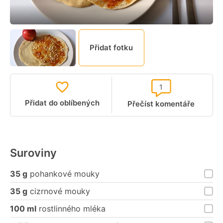
Přidat fotku
1
Přidat do oblíbených
Přečíst komentáře
Suroviny
35 g
pohankové mouky
35 g
cizrnové mouky
100 ml
rostlinného mléka