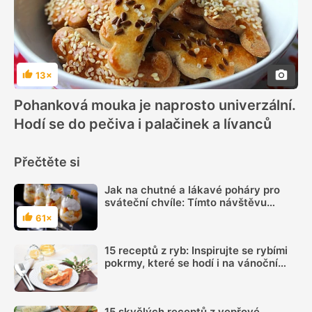
13×
Hodnocení
Pohanková mouka je naprosto univerzální.
Hodí se do pečiva i palačinek a lívanců
Přečtěte si
Jak na chutné a lákavé poháry pro
sváteční chvíle: Tímto návštěvu
zaručeně ohromíte
61×
Hodnocení
15 receptů z ryb: Inspirujte se rybími
pokrmy, které se hodí i na vánoční
hostinu
15 skvělých receptů z vepřové