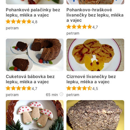
Pohankové palačinky bez
Pohankovo-hraškové
lepku, mléka a vajec
lívanečky bez lepku, mléka
a vajec
Recept ještě nebyl hodnocen
4,8
Recept ještě nebyl 
4,7
petram
petram
Cuketová bábovka bez
Cizrnové lívanečky bez
lepku, mléka a vajec
lepku, mléka a vajec
Recept ještě nebyl hodnocen
Recept ještě nebyl 
4,7
4,5
petram
65 min
petram