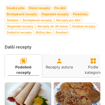
Sladká jídla
Dietní recepty
Pro děti
Bezlepkové recepty
Veganské recepty
Palačinky
Snídaně
Bezlepkové recepty
Recepty pro děti
Veganské recepty
Recepty do 30 minut
Snadné recepty
Sváteční recepty
Běžný den
Smažení
Další recepty
Podobné
Recepty autora
Podle
recepty
kategorie