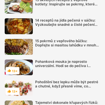
kotlety: Inspirujte se pokrmy, které
vás nezklamou
14 receptů na jídla pečená v sáčku:
Vyzkoušejte snadné a čisté pečení
plné chuti
15 pokrmů z vepřového bůčku:
Dopřejte si masitou lahůdku v mnoha
podobách
Pohanková mouka je naprosto
univerzální. Hodí se do pečiva i
palačinek a lívanců
13×
Hodnocení
Pohoštění bez lepku může být pestré
a chutné, když přesně víme, co
můžeme jíst
13×
Hodnocení
Tajemství dokonale křupavých řízků: