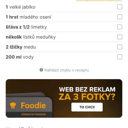
porce
porce
1
velké jablko
1 hrst
mladého osení
šťáva z 1/2
limetky
několik
lístků meduňky
2 lžičky
medu
200 ml
vody
Nahlásit chybu v receptu