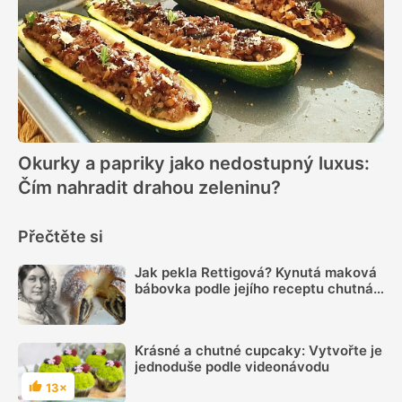
Okurky a papriky jako nedostupný luxus:
Čím nahradit drahou zeleninu?
Přečtěte si
Jak pekla Rettigová? Kynutá maková
bábovka podle jejího receptu chutná
skvěle i po 200 letech
Krásné a chutné cupcaky: Vytvořte je
jednoduše podle videonávodu
13×
Hodnocení