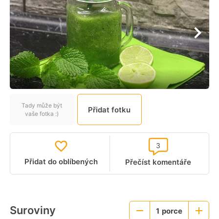
Tady může být
Přidat fotku
vaše fotka :)
3
Přidat do oblíbených
Přečíst komentáře
Suroviny
1
porce
Menší
Větší