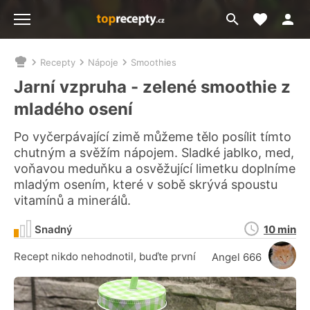
Moje akt
Přejít
Menu
na
vyhledávání
Recepty
Nápoje
Smoothies
Nacházíte
se
Jarní vzpruha - zelené smoothie z
zde:
mladého osení
Po vyčerpávající zimě můžeme tělo posílit tímto
chutným a svěžím nápojem. Sladké jablko, med,
voňavou meduňku a osvěžující limetku doplníme
mladým osením, které v sobě skrývá spoustu
vitamínů a minerálů.
Doba
Snadný
10 min
přípravy
Recept nikdo nehodnotil, buďte první
Angel 666