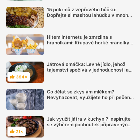
15 pokrmů z vepřového bůčku:
Dopřejte si masitou lahůdku v mnoha
podobách
Hitem internetu je zmrzlina s
hranolkami: Křupavé horké hranolky s
chladivou sladkou zmrzlinou chutnají
božsky
Játrová omáčka: Levné jídlo, jehož
tajemství spočívá v jednoduchosti a
výtečné chuti
394×
Hodnocení
Co dělat se zkyslým mlékem?
Nevyhazovat, využijete ho při pečení i
na zahradě
Jak využít játra v kuchyni? Inspirujte
se výběrem pochoutek připravených
z jater
21×
Hodnocení