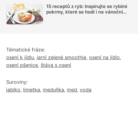
15 receptů z ryb: Inspirujte se rybími
pokrmy, které se hodí i na vánoční
hostinu
Tématické fráze:
osení k jídlu
,
jarní zelené smoothie
,
osení na jídlo
,
osení pšenice
,
štáva s osení
Suroviny:
jablko
,
limetka
,
meduňka
,
med
,
voda