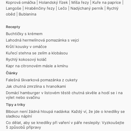
Koprová omáčka
|
Holandský řízek
|
Míša řezy
|
Kuře na paprice
|
Langoše
|
Hraběnčiny řezy
|
Lečo
|
Nadýchaný perník
|
Rychlý
oběd
|
Bublanina
Recepty
Buchtičky s krémem
Lahodná hermelínová pomazánka s vejci
Krůtí kousky v omáčce
Kuřecí stehna se zelím a klobásou
Rychlý kokosový koláč
Kapr na citronovém másle a kmínu
Články
Falešná škvarková pomazánka z cukety
Jak chutná zmrzlina s hranolkami
Domácí hamburger v listovém těstě chutná skvěle a hodí se i na
výlet nebo svačinu
Tipy a triky
Blboun není žádná hloupá nadávka: Každý ví, že jde o knedlíky se
sladkou náplní
Co dělat, aby se knedlíky při vaření v páře neslepily: Vyzkoušejte
5 způsobů přípravy