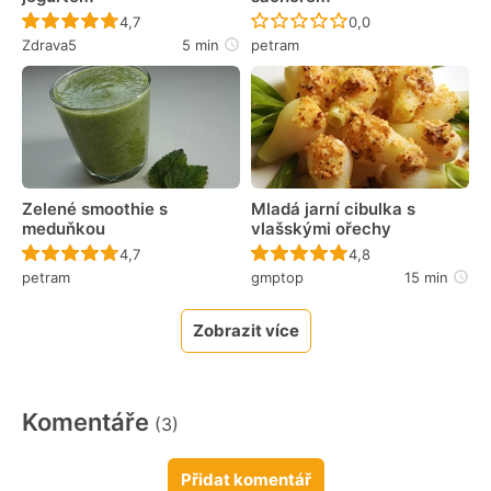
Recept ještě nebyl hodnocen
Recept ještě nebyl 
4,7
0,0
Zdrava5
5 min
petram
Zelené smoothie s
Mladá jarní cibulka s
meduňkou
vlašskými ořechy
Recept ještě nebyl hodnocen
Recept ještě nebyl 
4,7
4,8
petram
gmptop
15 min
Zobrazit více
Komentáře
(3)
Přidat komentář