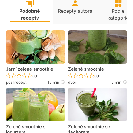
Podobné
Recepty autora
Podle
recepty
kategorie
Jarní zelené smoothie
Zelené smoothie
Recept ještě nebyl hodnocen
Recept ještě nebyl 
0,0
0,0
poslirecept
15 min
dvori
5 min
Zelené smoothie s
Zelené smoothie se
jogurtem
šáchorem