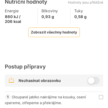
Nutriční hodnoty
Hodnoty jsou přibližné
Energie
Bílkoviny
Tuky
860
kJ /
0,93
g
0,58
g
206
kcal
Zobrazit všechny hodnoty
Postup přípravy
Nezhasínat obrazovku
Oloupané jablko nakrájíme na kousky, osení
opereme, otřepeme a překrájíme.