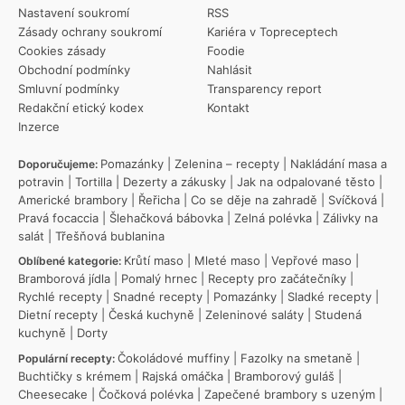
Nastavení soukromí
RSS
Zásady ochrany soukromí
Kariéra v Topreceptech
Cookies zásady
Foodie
Obchodní podmínky
Nahlásit
Smluvní podmínky
Transparency report
Redakční etický kodex
Kontakt
Inzerce
Pomazánky
|
Zelenina – recepty
|
Nakládání masa a
Doporučujeme:
potravin
|
Tortilla
|
Dezerty a zákusky
|
Jak na odpalované těsto
|
Americké brambory
|
Řeřicha
|
Co se děje na zahradě
|
Svíčková
|
Pravá focaccia
|
Šlehačková bábovka
|
Zelná polévka
|
Zálivky na
salát
|
Třešňová bublanina
Krůtí maso
|
Mleté maso
|
Vepřové maso
|
Oblíbené kategorie:
Bramborová jídla
|
Pomalý hrnec
|
Recepty pro začátečníky
|
Rychlé recepty
|
Snadné recepty
|
Pomazánky
|
Sladké recepty
|
Dietní recepty
|
Česká kuchyně
|
Zeleninové saláty
|
Studená
kuchyně
|
Dorty
Čokoládové muffiny
|
Fazolky na smetaně
|
Populární recepty:
Buchtičky s krémem
|
Rajská omáčka
|
Bramborový guláš
|
Cheesecake
|
Čočková polévka
|
Zapečené brambory s uzeným
|