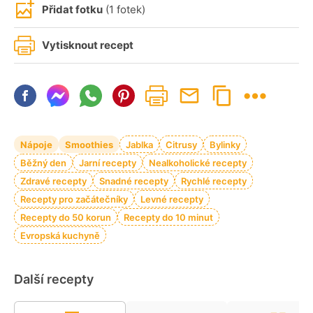
Přidat fotku
(1 fotek)
Vytisknout recept
Nápoje
Smoothies
Jablka
Citrusy
Bylinky
Běžný den
Jarní recepty
Nealkoholické recepty
Zdravé recepty
Snadné recepty
Rychlé recepty
Recepty pro začátečníky
Levné recepty
Recepty do 50 korun
Recepty do 10 minut
Evropská kuchyně
Další recepty