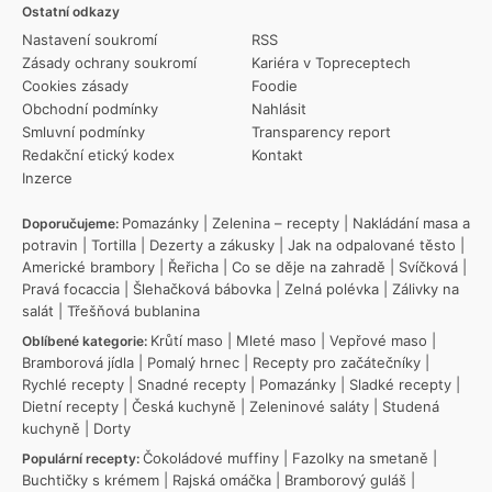
Ostatní odkazy
Nastavení soukromí
RSS
Zásady ochrany soukromí
Kariéra v Topreceptech
Cookies zásady
Foodie
Obchodní podmínky
Nahlásit
Smluvní podmínky
Transparency report
Redakční etický kodex
Kontakt
Inzerce
Pomazánky
|
Zelenina – recepty
|
Nakládání masa a
Doporučujeme:
potravin
|
Tortilla
|
Dezerty a zákusky
|
Jak na odpalované těsto
|
Americké brambory
|
Řeřicha
|
Co se děje na zahradě
|
Svíčková
|
Pravá focaccia
|
Šlehačková bábovka
|
Zelná polévka
|
Zálivky na
salát
|
Třešňová bublanina
Krůtí maso
|
Mleté maso
|
Vepřové maso
|
Oblíbené kategorie:
Bramborová jídla
|
Pomalý hrnec
|
Recepty pro začátečníky
|
Rychlé recepty
|
Snadné recepty
|
Pomazánky
|
Sladké recepty
|
Dietní recepty
|
Česká kuchyně
|
Zeleninové saláty
|
Studená
kuchyně
|
Dorty
Čokoládové muffiny
|
Fazolky na smetaně
|
Populární recepty:
Buchtičky s krémem
|
Rajská omáčka
|
Bramborový guláš
|