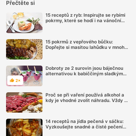
Přečtěte si
15 receptů z ryb: Inspirujte se rybími
pokrmy, které se hodí i na vánoční
hostinu
15 pokrmů z vepřového bůčku:
Dopřejte si masitou lahůdku v mnoha
podobách
Dobroty ze 2 surovin jsou báječnou
alternativou k babiččiným sladkým
buchtám
2×
Hodnocení
Proč se při vaření používá alkohol a
kdy je vhodné zvolit náhradu. Vždy se
totiž neodpaří
14 receptů na jídla pečená v sáčku:
Vyzkoušejte snadné a čisté pečení
plné chuti