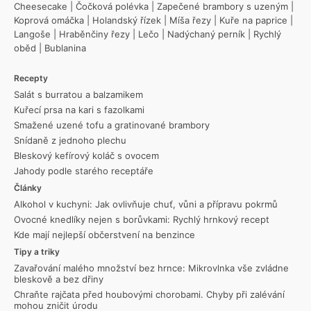
Cheesecake
|
Čočková polévka
|
Zapečené brambory s uzeným
|
Koprová omáčka
|
Holandský řízek
|
Míša řezy
|
Kuře na paprice
|
Langoše
|
Hraběnčiny řezy
|
Lečo
|
Nadýchaný perník
|
Rychlý
oběd
|
Bublanina
Recepty
Salát s burratou a balzamikem
Kuřecí prsa na kari s fazolkami
Smažené uzené tofu a gratinované brambory
Snídaně z jednoho plechu
Bleskový kefírový koláč s ovocem
Jahody podle starého receptáře
Články
Alkohol v kuchyni: Jak ovlivňuje chuť, vůni a přípravu pokrmů
Ovocné knedlíky nejen s borůvkami: Rychlý hrnkový recept
Kde mají nejlepší občerstvení na benzince
Tipy a triky
Zavařování malého množství bez hrnce: Mikrovlnka vše zvládne
bleskově a bez dřiny
Chraňte rajčata před houbovými chorobami. Chyby při zalévání
mohou zničit úrodu