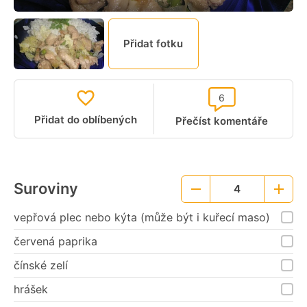
Přidat fotku
6
Přidat do oblíbených
Přečíst komentáře
Suroviny
4
Menší
Větší
porce
porce
vepřová plec nebo kýta (může být i kuřecí maso)
červená paprika
čínské zelí
hrášek