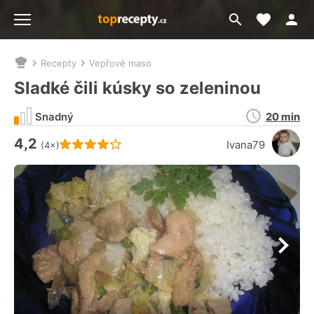
Moje akt
Přejít
Menu
na
vyhledávání
Recepty
Vepřové maso
Nacházíte
se
Sladké čili kúsky so zeleninou
zde:
Doba
Snadný
20 min
přípravy
4,2
Hodnocení receptu je
Ivana79
(4×)