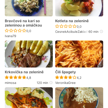
Bravčové na kari so
Kotleta na zelenině
zeleninou a omáčkou
Recept ještě nebyl 
0,0
Recept ještě nebyl hodnocen
0,0
CesnekAcibuleZakladMojiKuchyne
60 min
Ivana79
Krkovička na zelenině
Čili špagety
Recept ještě nebyl hodnocen
Recept ještě nebyl 
4,8
4,2
mimosa
120 min
VeronikaGree