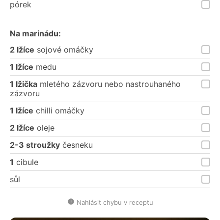
pórek
Na marinádu:
2 lžíce
sojové omáčky
1 lžíce
medu
1 lžička
mletého zázvoru nebo nastrouhaného
zázvoru
1 lžíce
chilli omáčky
2 lžíce
oleje
2-3 stroužky
česneku
1
cibule
sůl
Nahlásit chybu v receptu