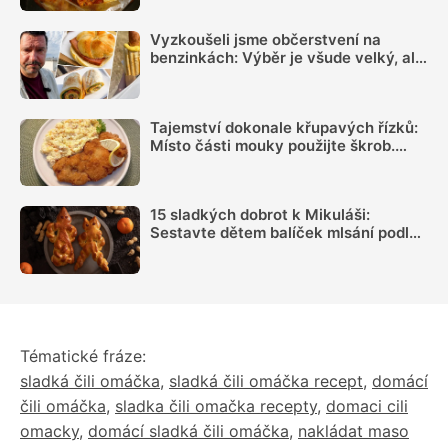
Vyzkoušeli jsme občerstvení na
benzinkách: Výběr je všude velký, ale
sázka na sekanou za 69 Kč se
rozhodně vyplatí
Tajemství dokonale křupavých řízků:
Místo části mouky použijte škrob.
Důležitý je ale poměr
15 sladkých dobrot k Mikuláši:
Sestavte dětem balíček mlsání podle
jejich chutí
Tématické fráze:
sladká čili omáčka
,
sladká čili omáčka recept
,
domácí
čili omáčka
,
sladka čili omačka recepty
,
domaci cili
omacky
,
domácí sladká čili omáčka
,
nakládat maso