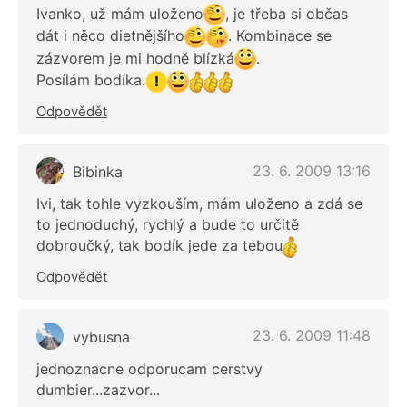
Ivanko, už mám uloženo
, je třeba si občas
dát i něco dietnějšího
. Kombinace se
zázvorem je mi hodně blízká
.
Posílám bodíka.
Odpovědět
23. 6. 2009 13:16
Bibinka
Ivi, tak tohle vyzkouším, mám uloženo a zdá se
to jednoduchý, rychlý a bude to určitě
dobroučký, tak bodík jede za tebou
Odpovědět
23. 6. 2009 11:48
vybusna
jednoznacne odporucam cerstvy
dumbier...zazvor...