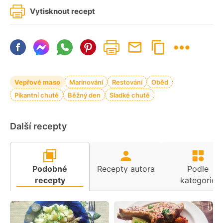
Vytisknout recept
Vepřové maso
Marinování
Restování
Oběd
Pikantní chutě
Běžný den
Sladké chutě
Další recepty
Podobné
Recepty autora
Podle
recepty
kategorie