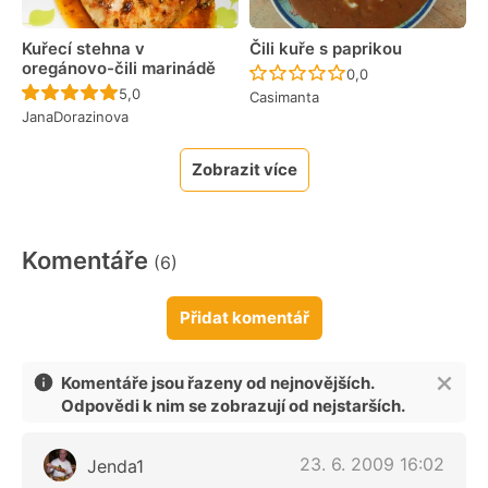
Kuřecí stehna v
Čili kuře s paprikou
oregánovo-čili marinádě
Recept ještě nebyl 
0,0
Recept ještě nebyl hodnocen
5,0
Casimanta
JanaDorazinova
Zobrazit více
Komentáře
(6)
Přidat komentář
Komentáře jsou řazeny od nejnovějších.
Odpovědi k nim se zobrazují od nejstarších.
23. 6. 2009 16:02
Jenda1