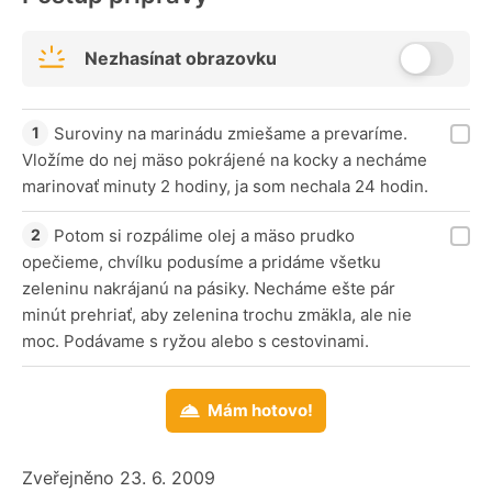
Nezhasínat obrazovku
Suroviny na marinádu zmiešame a prevaríme.
Vložíme do nej mäso pokrájené na kocky a necháme
marinovať minuty 2 hodiny, ja som nechala 24 hodin.
Potom si rozpálime olej a mäso prudko
opečieme, chvílku podusíme a pridáme všetku
zeleninu nakrájanú na pásiky. Necháme ešte pár
minút prehriať, aby zelenina trochu zmäkla, ale nie
moc. Podávame s ryžou alebo s cestovinami.
Mám hotovo!
Zveřejněno 23. 6. 2009