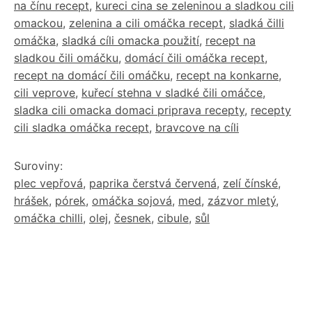
na čínu recept
,
kureci cina se zeleninou a sladkou cili
omackou
,
zelenina a cili omáčka recept
,
sladká čilli
omáčka
,
sladká cíli omacka použití
,
recept na
sladkou čili omáčku
,
domácí čili omáčka recept
,
recept na domácí čili omáčku
,
recept na konkarne
,
cili veprove
,
kuřecí stehna v sladké čili omáčce
,
sladka cili omacka domaci priprava recepty
,
recepty
cili sladka omáčka recept
,
bravcove na cíli
Suroviny:
plec vepřová
,
paprika čerstvá červená
,
zelí čínské
,
hrášek
,
pórek
,
omáčka sojová
,
med
,
zázvor mletý
,
omáčka chilli
,
olej
,
česnek
,
cibule
,
sůl