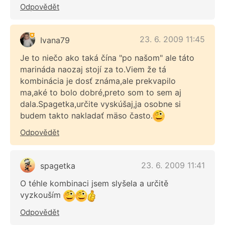
Odpovědět
23. 6. 2009 11:45
Ivana79
Je to niečo ako taká čína "po našom" ale táto
marináda naozaj stojí za to.Viem že tá
kombinácia je dosť známa,ale prekvapilo
ma,aké to bolo dobré,preto som to sem aj
dala.Spagetka,určite vyskúšaj,ja osobne si
budem takto nakladať mäso často.
Odpovědět
23. 6. 2009 11:41
spagetka
O téhle kombinaci jsem slyšela a určitě
vyzkouším
Odpovědět