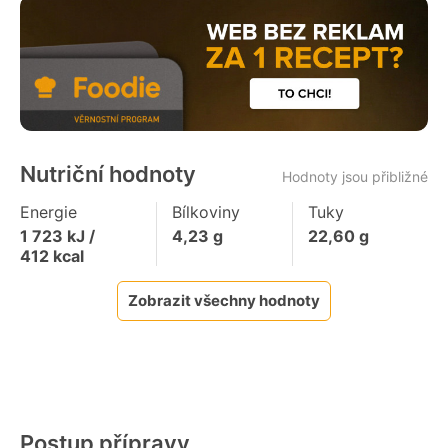
Nutriční hodnoty
Hodnoty jsou přibližné
Energie
Bílkoviny
Tuky
1 723
kJ /
4,23
g
22,60
g
412
kcal
Zobrazit všechny hodnoty
Postup přípravy