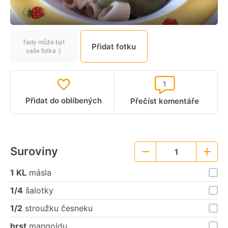
Tady může být
Přidat fotku
vaše fotka :)
1
Přidat do oblíbených
Přečíst komentáře
Suroviny
1
Menší
Větší
porce
porce
1 KL
másla
1/4
šalotky
1/2
stroužku česneku
hrst
mangoldu