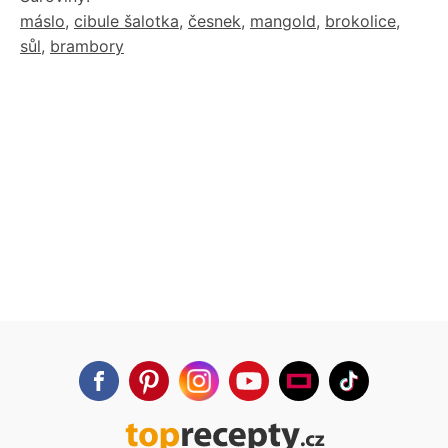
máslo
,
cibule šalotka
,
česnek
,
mangold
,
brokolice
,
sůl
,
brambory