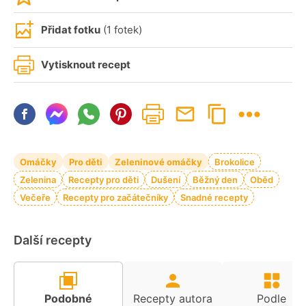
Přidat fotku
(1 fotek)
Vytisknout recept
Omáčky
Pro děti
Zeleninové omáčky
Brokolice
Zelenina
Recepty pro děti
Dušení
Běžný den
Oběd
Večeře
Recepty pro začátečníky
Snadné recepty
Další recepty
Podobné
Recepty autora
Podle