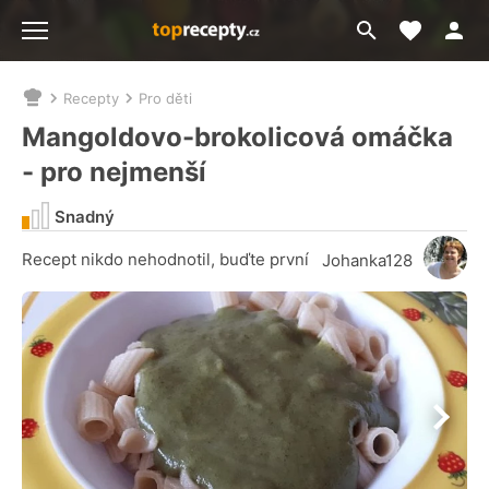
Moje akt
Přejít
Menu
na
vyhledávání
Recepty
Pro děti
Nacházíte
se
Mangoldovo-brokolicová omáčka
zde:
- pro nejmenší
Snadný
Recept nikdo nehodnotil, buďte první
Johanka128