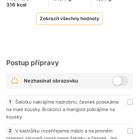
316
kcal
Zobrazit všechny hodnoty
Postup přípravy
Nezhasínat obrazovku
Šalotku nakrájíme nadrobno, česnek posekáme
na malé kousky. Brokolici a mangold pokrájíme na
kousky.
V kastrůlku rozehřejeme máslo a na jemném
plameni zároveň orestujeme šalotku a česnek. Jen