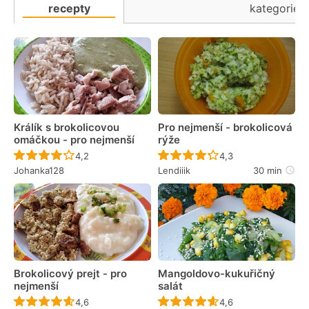
recepty
kategorie
Králík s brokolicovou
Pro nejmenší - brokolicová
omáčkou - pro nejmenší
rýže
Recept ještě nebyl hodnocen
Recept ještě nebyl 
4,2
4,3
Johanka128
Lendiiik
30 min
Brokolicový prejt - pro
Mangoldovo-kukuřičný
nejmenší
salát
Recept ještě nebyl hodnocen
Recept ještě nebyl 
4,6
4,6