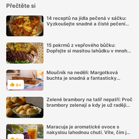
Přečtěte si
14 receptů na jídla pečená v sáčku:
Vyzkoušejte snadné a čisté pečení
plné chuti
15 pokrmů z vepřového bůčku:
Dopřejte si masitou lahůdku v mnoha
podobách
Moučník na neděli: Margotková
buchta je snadná a fantasticky
chutná. A žádné vajíčko
9×
Hodnocení
Zelené brambory na talíř nepatří: Proč
brambory zelenají a kdy je už raději
nejíst
Maracuja je aromatické ovoce s
nakyslou lahodnou chutí. Víte, čím je
výjimečné?