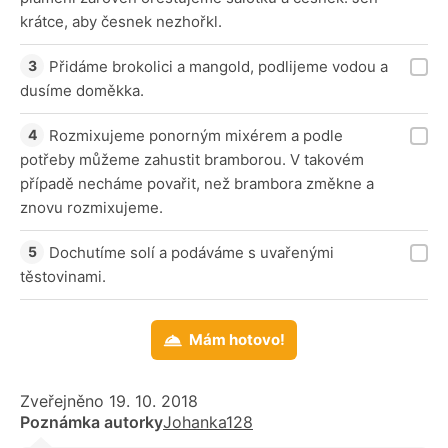
krátce, aby česnek nezhořkl.
Přidáme brokolici a mangold, podlijeme vodou a
dusíme doměkka.
Rozmixujeme ponorným mixérem a podle
potřeby můžeme zahustit bramborou. V takovém
případě necháme povařit, než brambora změkne a
znovu rozmixujeme.
Dochutíme solí a podáváme s uvařenými
těstovinami.
Mám hotovo!
Zveřejněno 19. 10. 2018
Poznámka autorky
Johanka128