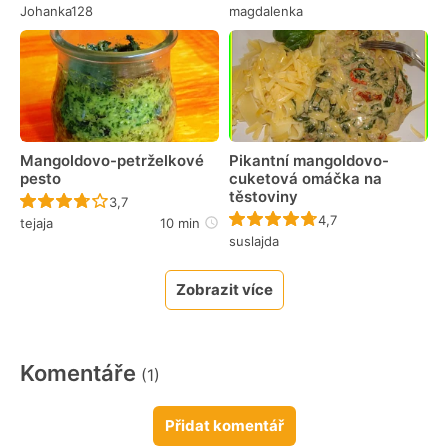
Johanka128
magdalenka
Mangoldovo-petrželkové
Pikantní mangoldovo-
pesto
cuketová omáčka na
těstoviny
Recept ještě nebyl hodnocen
3,7
Recept ještě nebyl 
4,7
tejaja
10 min
suslajda
Zobrazit více
Komentáře
(1)
Přidat komentář