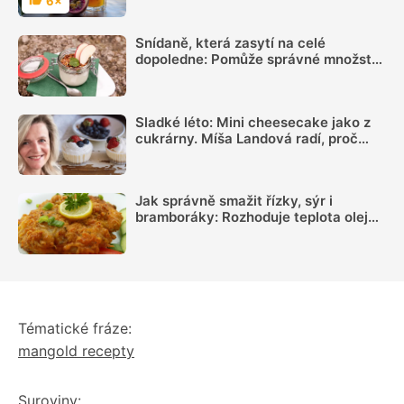
6×
Hodnocení
Snídaně, která zasytí na celé
dopoledne: Pomůže správné množství
bílkovin a dostatek vlákniny
Sladké léto: Mini cheesecake jako z
cukrárny. Míša Landová radí, proč
nespěchat se šleháním náplně
Jak správně smažit řízky, sýr i
bramboráky: Rozhoduje teplota oleje,
suchý povrch a správná velikost porcí
Tématické fráze:
mangold recepty
Suroviny: