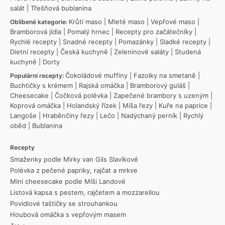
salát
|
Třešňová bublanina
Krůtí maso
|
Mleté maso
|
Vepřové maso
|
Oblíbené kategorie:
Bramborová jídla
|
Pomalý hrnec
|
Recepty pro začátečníky
|
Rychlé recepty
|
Snadné recepty
|
Pomazánky
|
Sladké recepty
|
Dietní recepty
|
Česká kuchyně
|
Zeleninové saláty
|
Studená
kuchyně
|
Dorty
Čokoládové muffiny
|
Fazolky na smetaně
|
Populární recepty:
Buchtičky s krémem
|
Rajská omáčka
|
Bramborový guláš
|
Cheesecake
|
Čočková polévka
|
Zapečené brambory s uzeným
|
Koprová omáčka
|
Holandský řízek
|
Míša řezy
|
Kuře na paprice
|
Langoše
|
Hraběnčiny řezy
|
Lečo
|
Nadýchaný perník
|
Rychlý
oběd
|
Bublanina
Recepty
Smaženky podle Mirky van Gils Slavíkové
Polévka z pečené papriky, rajčat a mrkve
Mini cheesecake podle Míši Landové
Listová kapsa s pestem, rajčetem a mozzarellou
Povidlové taštičky se strouhankou
Houbová omáčka s vepřovým masem