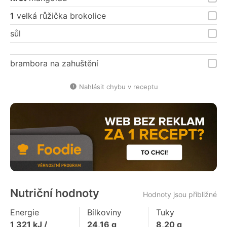
1
velká růžička brokolice
sůl
brambora na zahuštění
Nahlásit chybu v receptu
Nutriční hodnoty
Hodnoty jsou přibližné
Energie
Bílkoviny
Tuky
1 321
kJ /
24,16
g
8,20
g