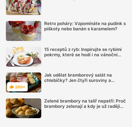
Retro poháry: Vzpomínáte na pudink s
piškoty nebo banán s karamelem?
15 receptů z ryb: Inspirujte se rybími
pokrmy, které se hodí i na vánoční
hostinu
Jak udělat bramborový salát na
chlebíčky? Jen čtyři suroviny a
výsledek vás nadchne
280×
Hodnocení
Zelené brambory na talíř nepatří: Proč
brambory zelenají a kdy je už raději
nejíst