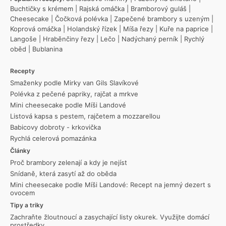
Buchtičky s krémem
|
Rajská omáčka
|
Bramborový guláš
|
Cheesecake
|
Čočková polévka
|
Zapečené brambory s uzeným
|
Koprová omáčka
|
Holandský řízek
|
Míša řezy
|
Kuře na paprice
|
Langoše
|
Hraběnčiny řezy
|
Lečo
|
Nadýchaný perník
|
Rychlý
oběd
|
Bublanina
Recepty
Smaženky podle Mirky van Gils Slavíkové
Polévka z pečené papriky, rajčat a mrkve
Mini cheesecake podle Míši Landové
Listová kapsa s pestem, rajčetem a mozzarellou
Babicovy dobroty - krkovička
Rychlá celerová pomazánka
Články
Proč brambory zelenají a kdy je nejíst
Snídaně, která zasytí až do oběda
Mini cheesecake podle Míši Landové: Recept na jemný dezert s
ovocem
Tipy a triky
Zachraňte žloutnoucí a zasychající listy okurek. Využijte domácí
prostředky