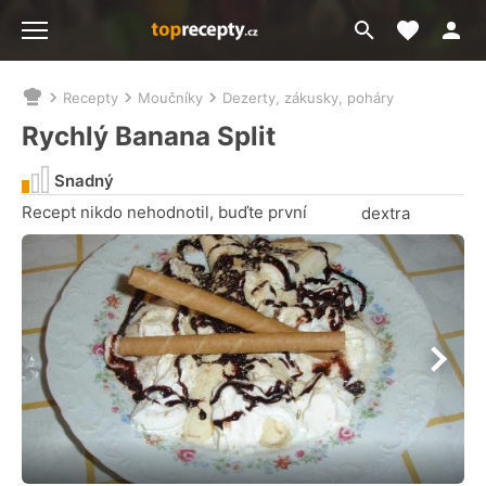
Moje akt
Přejít
Menu
na
vyhledávání
Recepty
Moučníky
Dezerty, zákusky, poháry
Nacházíte
se
Rychlý Banana Split
zde:
Snadný
Recept nikdo nehodnotil, buďte první
dextra