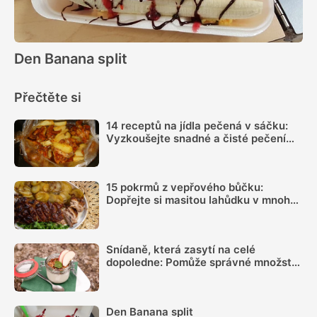
Den Banana split
Přečtěte si
14 receptů na jídla pečená v sáčku:
Vyzkoušejte snadné a čisté pečení
plné chuti
15 pokrmů z vepřového bůčku:
Dopřejte si masitou lahůdku v mnoha
podobách
Snídaně, která zasytí na celé
dopoledne: Pomůže správné množství
bílkovin a dostatek vlákniny
Den Banana split