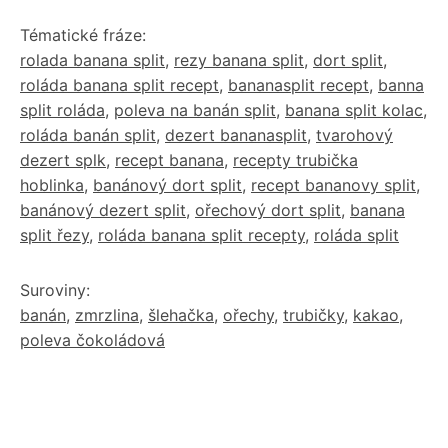
Tématické fráze:
rolada banana split
,
rezy banana split
,
dort split
,
roláda banana split recept
,
bananasplit recept
,
banna
split roláda
,
poleva na banán split
,
banana split kolac
,
roláda banán split
,
dezert bananasplit
,
tvarohový
dezert splk
,
recept banana
,
recepty trubička
hoblinka
,
banánový dort split
,
recept bananovy split
,
banánový dezert split
,
ořechový dort split
,
banana
split řezy
,
roláda banana split recepty
,
roláda split
Suroviny:
banán
,
zmrzlina
,
šlehačka
,
ořechy
,
trubičky
,
kakao
,
poleva čokoládová