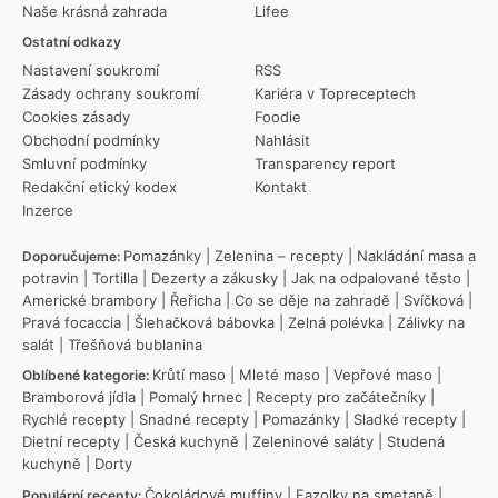
Naše krásná zahrada
Lifee
Ostatní odkazy
Nastavení soukromí
RSS
Zásady ochrany soukromí
Kariéra v Topreceptech
Cookies zásady
Foodie
Obchodní podmínky
Nahlásit
Smluvní podmínky
Transparency report
Redakční etický kodex
Kontakt
Inzerce
Pomazánky
|
Zelenina – recepty
|
Nakládání masa a
Doporučujeme:
potravin
|
Tortilla
|
Dezerty a zákusky
|
Jak na odpalované těsto
|
Americké brambory
|
Řeřicha
|
Co se děje na zahradě
|
Svíčková
|
Pravá focaccia
|
Šlehačková bábovka
|
Zelná polévka
|
Zálivky na
salát
|
Třešňová bublanina
Krůtí maso
|
Mleté maso
|
Vepřové maso
|
Oblíbené kategorie:
Bramborová jídla
|
Pomalý hrnec
|
Recepty pro začátečníky
|
Rychlé recepty
|
Snadné recepty
|
Pomazánky
|
Sladké recepty
|
Dietní recepty
|
Česká kuchyně
|
Zeleninové saláty
|
Studená
kuchyně
|
Dorty
Čokoládové muffiny
|
Fazolky na smetaně
|
Populární recepty: