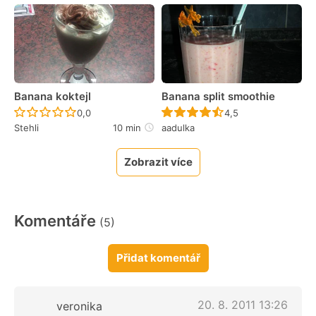
Banana koktejl
Banana split smoothie
Recept ještě nebyl hodnocen
Recept ještě nebyl 
0,0
4,5
Stehli
10 min
aadulka
Zobrazit více
Komentáře
(5)
Přidat komentář
20. 8. 2011 13:26
veronika