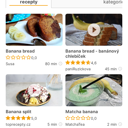
recepty
kategorie
Banana bread
Banana bread - banánový
chlebíček
Recept ještě nebyl hodnocen
0,0
Recept ještě nebyl 
4,6
Susa
80 min
paniRuzickova
45 min
Banana split
Matcha banana
Recept ještě nebyl hodnocen
Recept ještě nebyl 
5,0
0,0
toprecepty.cz
5 min
MatchaTea
2 min