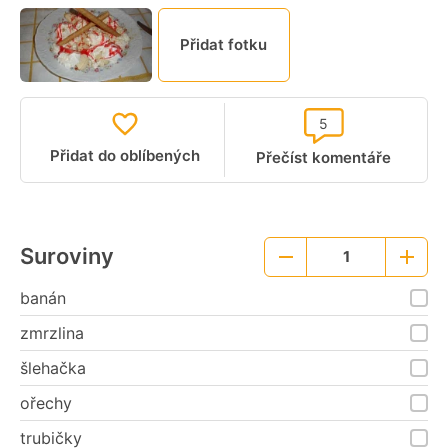
Přidat fotku
5
Přidat do oblíbených
Přečíst komentáře
Suroviny
1
Menší
Větší
porce
porce
banán
zmrzlina
šlehačka
ořechy
trubičky