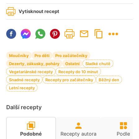
Vytisknout recept
Moučníky
Pro děti
Pro začátečníky
Dezerty, zákusky, poháry
Ostatní
Sladké chutě
Vegetariánské recepty
Recepty do 10 minut
Snadné recepty
Recepty pro začátečníky
Běžný den
Letní recepty
Další recepty
Podobné
Recepty autora
Podle