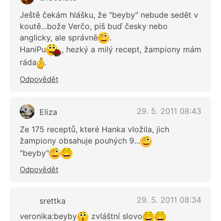
Ještě čekám hlášku, že "beyby" nebude sedět v
koutě...bože Verčo, piš buď česky nebo
anglicky, ale správně
.
HaniPu
, hezký a milý recept, žampiony mám
ráda
.
Odpovědět
29. 5. 2011 08:43
Eliza
Ze 175 receptů, které Hanka vložila, jich
žampiony obsahuje pouhých 9...
"beyby"
Odpovědět
29. 5. 2011 08:34
srettka
veronika:beyby
zvláštní slovo