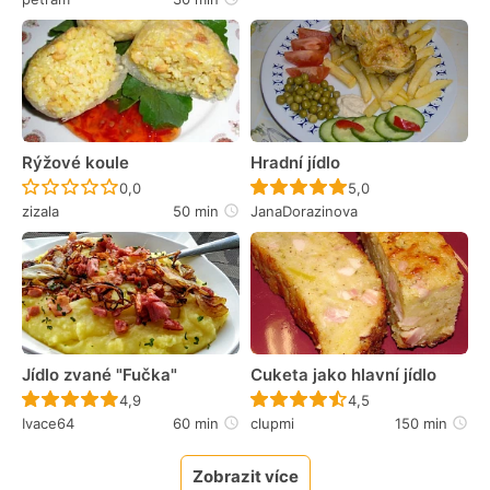
Rýžové koule
Hradní jídlo
Recept ještě nebyl hodnocen
Recept ještě nebyl 
0,0
5,0
zizala
50 min
JanaDorazinova
Jídlo zvané "Fučka"
Cuketa jako hlavní jídlo
Recept ještě nebyl hodnocen
Recept ještě nebyl 
4,9
4,5
Ivace64
60 min
clupmi
150 min
Zobrazit více