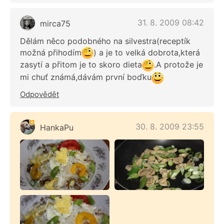
31. 8. 2009 08:42
mirca75
Dělám něco podobného na silvestra(receptík
možná přihodím
) a je to velká dobrota,která
zasytí a přitom je to skoro dieta
.A protože je
mi chuť známá,dávám první boďku
Odpovědět
30. 8. 2009 23:55
HankaPu