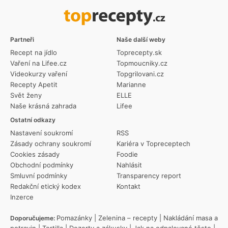
Partneři
Naše další weby
Recept na jídlo
Toprecepty.sk
Vaření na Lifee.cz
Topmoucniky.cz
Videokurzy vaření
Topgrilovani.cz
Recepty Apetit
Marianne
Svět ženy
ELLE
Naše krásná zahrada
Lifee
Ostatní odkazy
Nastavení soukromí
RSS
Zásady ochrany soukromí
Kariéra v Topreceptech
Cookies zásady
Foodie
Obchodní podmínky
Nahlásit
Smluvní podmínky
Transparency report
Redakční etický kodex
Kontakt
Inzerce
Pomazánky
|
Zelenina – recepty
|
Nakládání masa a
Doporučujeme:
potravin
|
Tortilla
|
Dezerty a zákusky
|
Jak na odpalované těsto
|