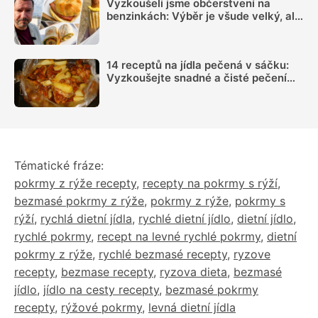
Vyzkoušeli jsme občerstvení na
benzinkách: Výběr je všude velký, ale
sázka na sekanou za 69 Kč se
rozhodně vyplatí
14 receptů na jídla pečená v sáčku:
Vyzkoušejte snadné a čisté pečení
plné chuti
Tématické fráze:
pokrmy z rýže recepty
,
recepty na pokrmy s rýží
,
bezmasé pokrmy z rýže
,
pokrmy z rýže
,
pokrmy s
rýží
,
rychlá dietní jídla
,
rychlé dietní jídlo
,
dietní jídlo
,
rychlé pokrmy
,
recept na levné rychlé pokrmy
,
dietní
pokrmy z rýže
,
rychlé bezmasé recepty
,
ryzove
recepty
,
bezmase recepty
,
ryzova dieta
,
bezmasé
jídlo
,
jídlo na cesty recepty
,
bezmasé pokrmy
recepty
,
rýžové pokrmy
,
levná dietní jídla