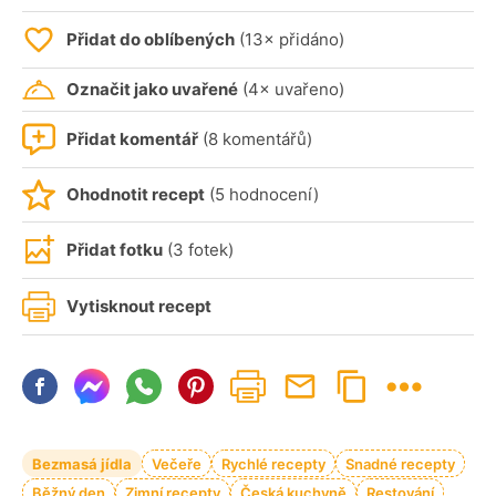
Přidat do oblíbených
(13× přidáno)
Označit jako uvařené
(4× uvařeno)
Přidat komentář
(8 komentářů)
Ohodnotit recept
(5 hodnocení)
Přidat fotku
(3 fotek)
Vytisknout recept
Bezmasá jídla
Večeře
Rychlé recepty
Snadné recepty
Běžný den
Zimní recepty
Česká kuchyně
Restování