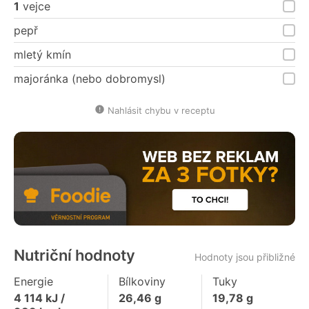
1
vejce
pepř
mletý kmín
majoránka (nebo dobromysl)
Nahlásit chybu v receptu
Nutriční hodnoty
Hodnoty jsou přibližné
Energie
Bílkoviny
Tuky
4 114
kJ /
26,46
g
19,78
g