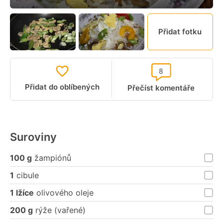
Přidat fotku
8
Přidat do oblíbených
Přečíst komentáře
Suroviny
100 g
žampiónů
1
cibule
1 lžíce
olivového oleje
200 g
rýže (vařené)