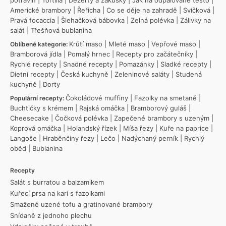
Americké brambory
|
Řeřicha
|
Co se děje na zahradě
|
Svíčková
|
Pravá focaccia
|
Šlehačková bábovka
|
Zelná polévka
|
Zálivky na
salát
|
Třešňová bublanina
Krůtí maso
|
Mleté maso
|
Vepřové maso
|
Oblíbené kategorie:
Bramborová jídla
|
Pomalý hrnec
|
Recepty pro začátečníky
|
Rychlé recepty
|
Snadné recepty
|
Pomazánky
|
Sladké recepty
|
Dietní recepty
|
Česká kuchyně
|
Zeleninové saláty
|
Studená
kuchyně
|
Dorty
Čokoládové muffiny
|
Fazolky na smetaně
|
Populární recepty:
Buchtičky s krémem
|
Rajská omáčka
|
Bramborový guláš
|
Cheesecake
|
Čočková polévka
|
Zapečené brambory s uzeným
|
Koprová omáčka
|
Holandský řízek
|
Míša řezy
|
Kuře na paprice
|
Langoše
|
Hraběnčiny řezy
|
Lečo
|
Nadýchaný perník
|
Rychlý
oběd
|
Bublanina
Recepty
Salát s burratou a balzamikem
Kuřecí prsa na kari s fazolkami
Smažené uzené tofu a gratinované brambory
Snídaně z jednoho plechu