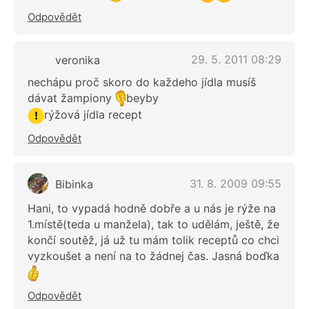
Odpovědět
29. 5. 2011 08:29
veronika
nechápu proč skoro do každeho jídla musíš
dávat žampiony
beyby
rýžová jídla recept
Odpovědět
31. 8. 2009 09:55
Bibinka
Hani, to vypadá hodně dobře a u nás je rýže na
1.místě(teda u manžela), tak to udělám, ještě, že
končí soutěž, já už tu mám tolik receptů co chci
vyzkoušet a není na to žádnej čas. Jasná boďka
Odpovědět