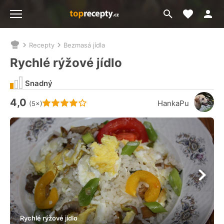
Moje akt
Přejít
Menu
na
vyhledávání
Recepty
Bezmasá jídla
Nacházíte
se
Rychlé rýžové jídlo
zde:
Snadný
4,0
Hodnocení receptu je
HankaPu
(5×)
Rychlé rýžové jídlo