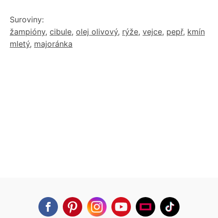
Suroviny:
žampióny
,
cibule
,
olej olivový
,
rýže
,
vejce
,
pepř
,
kmín
mletý
,
majoránka