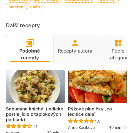
Smažení
Oběd
Další recepty
Podobné
Recepty autora
Podle
recepty
kategorie
Sabudana khichdi (indické
Rýžové placičky „co
postní jídlo z tapiokových
lednice dala“
perliček)
Recept ještě nebyl 
4,9
Recept ještě nebyl hodnocen
4,1
Anna Kocikova
40 min
petram
30 min