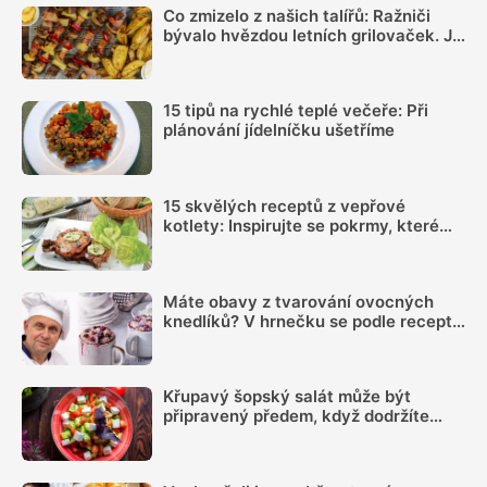
Co zmizelo z našich talířů: Ražniči
bývalo hvězdou letních grilovaček. Je
čas si ho opět připomenout
15 tipů na rychlé teplé večeře: Při
plánování jídelníčku ušetříme
15 skvělých receptů z vepřové
kotlety: Inspirujte se pokrmy, které
vás nezklamou
Máte obavy z tvarování ovocných
knedlíků? V hrnečku se podle receptu
knedlíkového mistra vždy povedou
Křupavý šopský salát může být
připravený předem, když dodržíte
správný postup