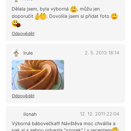
Dělala jsem, byla výborná
, můžu jen
doporučit
. Dovolila jsem si přidat foto
Odpovědět
2. 5. 2013 18:14
Irule
Odpovědět
12. 12. 2011 22:04
ilonah
Výborná bábovečka!!! Návštěva moc chválila a
pak si s sebou odvezla "vzorek" i s receptem