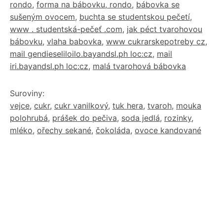
rondo
,
forma na bábovku, rondo
,
bábovka se
sušeným ovocem
,
buchta se studentskou pečetí
,
www . studentská-pečeť .com
,
jak péct tvarohovou
bábovku
,
vlaha babovka
,
www cukrarskepotreby cz
,
mail gendieseliloilo.bayandsl.ph loc:cz
,
mail
iri.bayandsl.ph loc:cz
,
malá tvarohová bábovka
Suroviny:
vejce
,
cukr
,
cukr vanilkový
,
tuk hera
,
tvaroh
,
mouka
polohrubá
,
prášek do pečiva
,
soda jedlá
,
rozinky
,
mléko
,
ořechy sekané
,
čokoláda
,
ovoce kandované