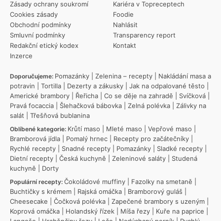
Zásady ochrany soukromí
Kariéra v Topreceptech
Cookies zásady
Foodie
Obchodní podmínky
Nahlásit
Smluvní podmínky
Transparency report
Redakční etický kodex
Kontakt
Inzerce
Pomazánky
|
Zelenina – recepty
|
Nakládání masa a
Doporučujeme:
potravin
|
Tortilla
|
Dezerty a zákusky
|
Jak na odpalované těsto
|
Americké brambory
|
Řeřicha
|
Co se děje na zahradě
|
Svíčková
|
Pravá focaccia
|
Šlehačková bábovka
|
Zelná polévka
|
Zálivky na
salát
|
Třešňová bublanina
Krůtí maso
|
Mleté maso
|
Vepřové maso
|
Oblíbené kategorie:
Bramborová jídla
|
Pomalý hrnec
|
Recepty pro začátečníky
|
Rychlé recepty
|
Snadné recepty
|
Pomazánky
|
Sladké recepty
|
Dietní recepty
|
Česká kuchyně
|
Zeleninové saláty
|
Studená
kuchyně
|
Dorty
Čokoládové muffiny
|
Fazolky na smetaně
|
Populární recepty:
Buchtičky s krémem
|
Rajská omáčka
|
Bramborový guláš
|
Cheesecake
|
Čočková polévka
|
Zapečené brambory s uzeným
|
Koprová omáčka
|
Holandský řízek
|
Míša řezy
|
Kuře na paprice
|