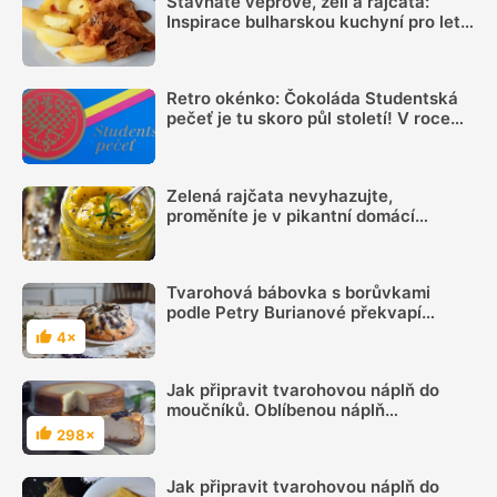
Šťavnaté vepřové, zelí a rajčata:
Inspirace bulharskou kuchyní pro letní
oběd z jednoho pekáčku
Retro okénko: Čokoláda Studentská
pečeť je tu skoro půl století! V roce
1975 stála 11,80 Kčs, a patřila tak
mezi dražší pochoutky
Zelená rajčata nevyhazujte,
proměníte je v pikantní domácí
hořčici. Hotovou ji máte za 20 minut
Tvarohová bábovka s borůvkami
podle Petry Burianové překvapí
netradiční vůní levandule
4×
Hodnocení
Jak připravit tvarohovou náplň do
moučníků. Oblíbenou náplň
zvládneme během chvilky. Poradíme
298×
Hodnocení
správný postup
Jak připravit tvarohovou náplň do