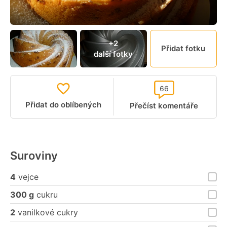
+2
Přidat fotku
další fotky
66
Přidat do oblíbených
Přečíst komentáře
Suroviny
4
vejce
300 g
cukru
2
vanilkové cukry