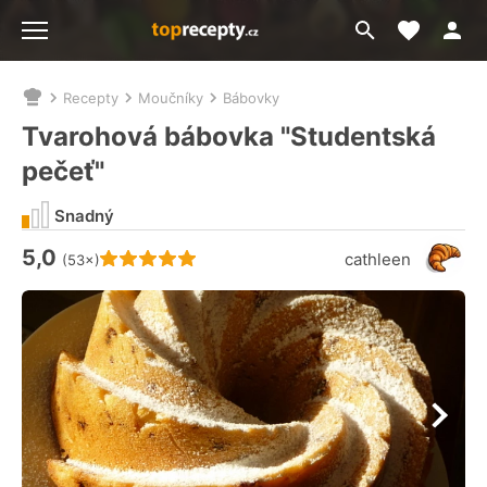
Moje akt
Přejít
Menu
na
vyhledávání
Recepty
Moučníky
Bábovky
Nacházíte
se
Tvarohová bábovka "Studentská
zde:
pečeť"
Snadný
5,0
Hodnocení receptu je
cathleen
(53×)