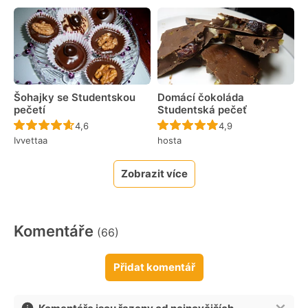
Šohajky se Studentskou
Domácí čokoláda
pečetí
Studentská pečeť
Recept ještě nebyl hodnocen
Recept ještě nebyl 
4,6
4,9
Ivvettaa
hosta
Zobrazit více
Komentáře
(66)
Přidat komentář