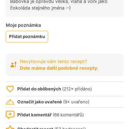
Bábovka je opravdu veliká, vlahá a voní jako
čokoláda stejného jména :-)
Moje poznámka
Přidat poznámku
Nevyhovuje vám tento recept?
Dole máme další podobné recepty.
Přidat do oblíbených
(212× přidáno)
Označit jako uvařené
(9× uvařeno)
Přidat komentář
(66 komentářů)