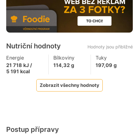
Nutriční hodnoty
Hodnoty jsou přibližné
Energie
Bílkoviny
Tuky
21 718
kJ /
114,32
g
197,09
g
5 191
kcal
Zobrazit všechny hodnoty
Postup přípravy