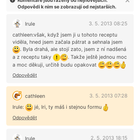
Komentáře jsou řazeny od nejnovějších.
Odpovědi k nim se zobrazují od nejstarších.
3. 5. 2013 08:25
Irule
cathleen:však, když jsem ji u tohoto receptu
viděla, hned jsem začala pátrat a sehnala jsem
. Byla drahá, ale stojí zato, jsem z ní nadšená
a z receptu taky
. Takže ještě jednou moc
a moc děkuji, určitě budu opakovat
Odpovědět
3. 5. 2013 07:28
cathleen
Irule:
jé, Iri, ty máš i stejnou formu
Odpovědět
2. 5. 2013 18:15
Irule