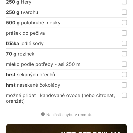
250 g
Hery
250 g
tvarohu
500 g
polohrubé mouky
prášek do pečiva
lžička
jedlé sody
70 g
rozinek
mléko podle potřeby - asi 250 ml
hrst
sekaných ořechů
hrst
nasekané čokolády
možné přidat i kandované ovoce (nebo citronát,
oranžát)
Nahlásit chybu v receptu