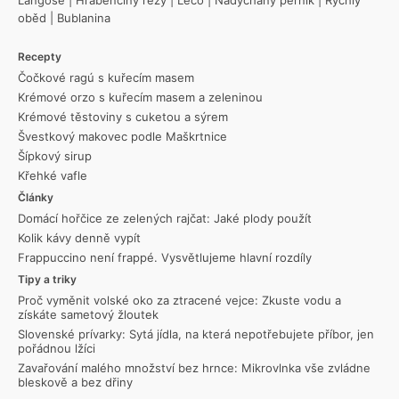
Langoše
|
Hraběnčiny řezy
|
Lečo
|
Nadýchaný perník
|
Rychlý
oběd
|
Bublanina
Recepty
Čočkové ragú s kuřecím masem
Krémové orzo s kuřecím masem a zeleninou
Krémové těstoviny s cuketou a sýrem
Švestkový makovec podle Maškrtnice
Šípkový sirup
Křehké vafle
Články
Domácí hořčice ze zelených rajčat: Jaké plody použít
Kolik kávy denně vypít
Frappuccino není frappé. Vysvětlujeme hlavní rozdíly
Tipy a triky
Proč vyměnit volské oko za ztracené vejce: Zkuste vodu a
získáte sametový žloutek
Slovenské prívarky: Sytá jídla, na která nepotřebujete příbor, jen
pořádnou lžíci
Zavařování malého množství bez hrnce: Mikrovlnka vše zvládne
bleskově a bez dřiny