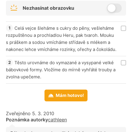
Nezhasínat obrazovku
Celá vejce šleháme s cukry do pěny, vešleháme
rozpuštěnou a prochladlou Heru, pak tvaroh. Mouku
s práškem a sodou vmícháme střídavě s mlékem a
nakonec lehce vmícháme rozinky, ořechy a čokoládu.
Těsto urovnáme do vymazané a vysypané velké
bábovkové formy. Vložíme do mírně vyhřáté trouby a
zvolna upečeme.
Mám hotovo!
Zveřejněno 5. 3. 2010
Poznámka autorky
cathleen