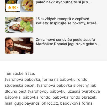
palačinek? Vychutnejte si je s
lahodně a originálně ochuceným
50×
Hodnocení
tvarohem
15 skvělých receptů z vepřové
kotlety: Inspirujte se pokrmy, které
vás nezklamou
Zmrzlinové sendviče podle Josefa
Maršálka: Domácí jogurtové gelato
mezi kakaovými pláty ochladí i v
největším horku
Tématické fráze:
tvarohová bábovka
,
forma na bábovku rondo
,
studenská pečet
,
tvarohová bábovka s ořechy
,
jak
dlouho péct tvarohovou bábovku
,
úžasná tvarohová
bábovka
,
bábovka rondo
,
bábovka rondo obrázek
,
mail lgugc.bayandsl.ph loc:cz
,
bábovková forma