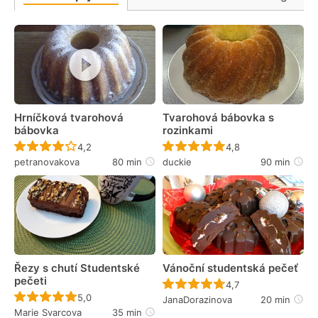
Hrníčková tvarohová
Tvarohová bábovka s
bábovka
rozinkami
Recept ještě nebyl hodnocen
Recept ještě nebyl 
4,2
4,8
petranovakova
80 min
duckie
90 min
Řezy s chutí Studentské
Vánoční studentská pečeť
pečeti
Recept ještě nebyl 
4,7
Recept ještě nebyl hodnocen
5,0
JanaDorazinova
20 min
Marie Svarcova
35 min