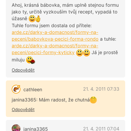
Ahoj, krásná bábovka, mám uplně stejnou formu
jako ty, určitě vyzkouším tvůj recept, vypadá to
úžasně
Tuhle formu jsem dostala od přítele:
arde.cz/darky-a-domacnost/formy-na-
peceni/babovkova-pecici-forma-rondo
a tuhle:
arde.cz/darky-a-domacnost/formy-na-
peceni/pecici-formy-kyticky
Já je prostě
miluju
Odpovědět
21. 4. 2011 07:33
cathleen
janina3365: Mám radost, že chutná
Odpovědět
21. 4. 2011 07:04
janina3365