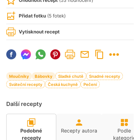
Ohodnotit recept
(53 hodnocení)
Přidat fotku
(5 fotek)
Vytisknout recept
Moučníky
Bábovky
Sladké chutě
Snadné recepty
Sváteční recepty
Česká kuchyně
Pečení
Další recepty
Podobné
Recepty autora
Podle
recepty
kategorie