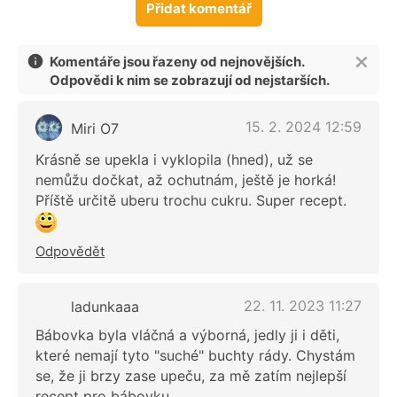
Přidat komentář
Komentáře jsou řazeny od nejnovějších.
Odpovědi k nim se zobrazují od nejstarších.
15. 2. 2024 12:59
Miri O7
Krásně se upekla i vyklopila (hned), už se
nemůžu dočkat, až ochutnám, ještě je horká!
Příště určitě uberu trochu cukru. Super recept.
Odpovědět
22. 11. 2023 11:27
ladunkaaa
Bábovka byla vláčná a výborná, jedly ji i děti,
které nemají tyto "suché" buchty rády. Chystám
se, že ji brzy zase upeču, za mě zatím nejlepší
recept pro bábovku.