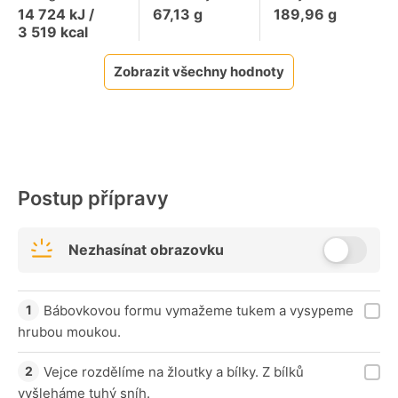
14 724
kJ /
67,13
g
189,96
g
3 519
kcal
Zobrazit všechny hodnoty
Postup přípravy
Nezhasínat obrazovku
Bábovkovou formu vymažeme tukem a vysypeme
hrubou moukou.
Vejce rozdělíme na žloutky a bílky. Z bílků
vyšleháme tuhý sníh.