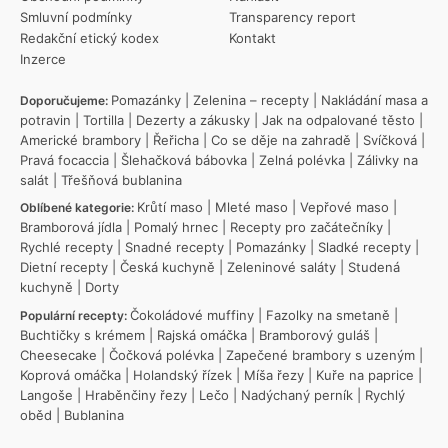
Smluvní podmínky
Transparency report
Redakční etický kodex
Kontakt
Inzerce
Pomazánky
|
Zelenina – recepty
|
Nakládání masa a
Doporučujeme:
potravin
|
Tortilla
|
Dezerty a zákusky
|
Jak na odpalované těsto
|
Americké brambory
|
Řeřicha
|
Co se děje na zahradě
|
Svíčková
|
Pravá focaccia
|
Šlehačková bábovka
|
Zelná polévka
|
Zálivky na
salát
|
Třešňová bublanina
Krůtí maso
|
Mleté maso
|
Vepřové maso
|
Oblíbené kategorie:
Bramborová jídla
|
Pomalý hrnec
|
Recepty pro začátečníky
|
Rychlé recepty
|
Snadné recepty
|
Pomazánky
|
Sladké recepty
|
Dietní recepty
|
Česká kuchyně
|
Zeleninové saláty
|
Studená
kuchyně
|
Dorty
Čokoládové muffiny
|
Fazolky na smetaně
|
Populární recepty:
Buchtičky s krémem
|
Rajská omáčka
|
Bramborový guláš
|
Cheesecake
|
Čočková polévka
|
Zapečené brambory s uzeným
|
Koprová omáčka
|
Holandský řízek
|
Míša řezy
|
Kuře na paprice
|
Langoše
|
Hraběnčiny řezy
|
Lečo
|
Nadýchaný perník
|
Rychlý
oběd
|
Bublanina