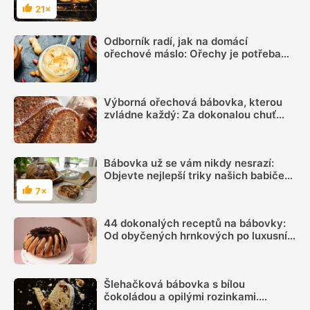
vám bude špejle
21×
Hodnocení
Odborník radí, jak na domácí
ořechové máslo: Ořechy je potřeba
předem správně opražit, aby pustily
tuk
Výborná ořechová bábovka, kterou
zvládne každý: Za dokonalou chuť
vděčí jednomu snadnému kroku navíc
Bábovka už se vám nikdy nesrazí:
Objevte nejlepší triky našich babiček,
které opravdu fungují
7×
Hodnocení
44 dokonalých receptů na bábovky:
Od obyčených hrnkových po luxusní
moučníky
Šlehačková bábovka s bílou
čokoládou a opilými rozinkami.
Poradíme, jak mít těsto zcela hladké a