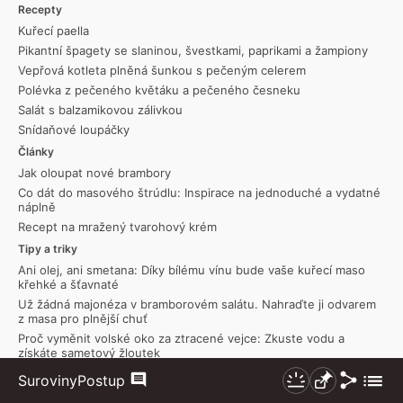
Recepty
Kuřecí paella
Pikantní špagety se slaninou, švestkami, paprikami a žampiony
Vepřová kotleta plněná šunkou s pečeným celerem
Polévka z pečeného květáku a pečeného česneku
Salát s balzamikovou zálivkou
Snídaňové loupáčky
Články
Jak oloupat nové brambory
Co dát do masového štrúdlu: Inspirace na jednoduché a vydatné
náplně
Recept na mražený tvarohový krém
Tipy a triky
Ani olej, ani smetana: Díky bílému vínu bude vaše kuřecí maso
křehké a šťavnaté
Už žádná majonéza v bramborovém salátu. Nahraďte ji odvarem
z masa pro plnější chuť
Proč vyměnit volské oko za ztracené vejce: Zkuste vodu a
získáte sametový žloutek
Sdílet
Zobraz
Suroviny
Postup
Komentáře
Nezhasínat
Připnout
více