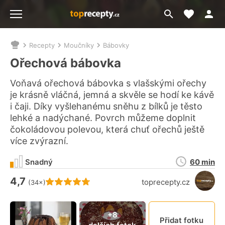
Moje akt
Přejít
Menu
na
vyhledávání
Recepty
Moučníky
Bábovky
Nacházíte
se
Ořechová bábovka
zde:
Voňavá ořechová bábovka s vlašskými ořechy
je krásně vláčná, jemná a skvěle se hodí ke kávě
i čaji. Díky vyšlehanému sněhu z bílků je těsto
lehké a nadýchané. Povrch můžeme doplnit
čokoládovou polevou, která chuť ořechů ještě
více zvýrazní.
Doba
Snadný
60 min
přípravy
4,7
Hodnocení receptu je
toprecepty.cz
(34×)
Připn
+8
Přidat fotku