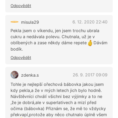
Odpovědět
6. 12. 2020 22:40
misula29
Pekla jsem o víkendu, jen jsem trochu ubrala
cukru a nedávala polevu. Chutnala, už je v
oblíbených a zase někdy dáme repete
Dávám
bodík.
Odpovědět
26. 9. 2017 09:09
zdenka.s
Tohle je nejlepší ořechová bábovka jakou jsem
kdy pekla,a že v mých letech jich bylo hodně.
Návštěvníci chválí všichni bez výjimky a to ne
,že je dobrá,ale v superlativech a mizí před
očima (bábovka) Přiznám se, že mě to vždycky
překvapí,protože aby něco chutnalo úplně všem