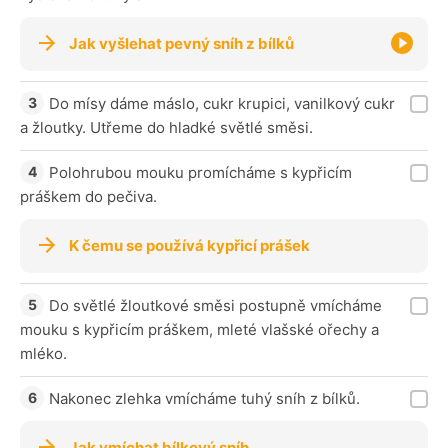
Jak vyšlehat pevný sníh z bílků
Do mísy dáme máslo, cukr krupici, vanilkový cukr
a žloutky. Utřeme do hladké světlé směsi.
Polohrubou mouku promícháme s kypřicím
práškem do pečiva.
K čemu se používá kypřicí prášek
Do světlé žloutkové směsi postupně vmícháme
mouku s kypřicím práškem, mleté vlašské ořechy a
mléko.
Nakonec zlehka vmícháme tuhý sníh z bílků.
Jak vmíchat bílkový sníh