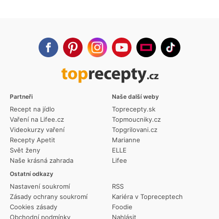
Partneři
Naše další weby
Recept na jídlo
Toprecepty.sk
Vaření na Lifee.cz
Topmoucniky.cz
Videokurzy vaření
Topgrilovani.cz
Recepty Apetit
Marianne
Svět ženy
ELLE
Naše krásná zahrada
Lifee
Ostatní odkazy
Nastavení soukromí
RSS
Zásady ochrany soukromí
Kariéra v Topreceptech
Cookies zásady
Foodie
Obchodní podmínky
Nahlásit