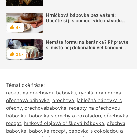
bez hrudek
Hrníčková bábovka bez vážení:
Upečte si ji s pomocí videonávodu
krok za krokem
4×
Hodnocení
Nemáte formu na beránka? Připravte
si místo něj dokonalou velikonoční
bábovku
33×
Hodnocení
Tématické fráze:
recept na orechovou babovku
,
rychlá mramorová
ořechová bábovka
,
orechova
,
jablečná bábovka s
ořechy
,
orechovababovka
,
recepty na ořechovou
bábovku
,
babovka s orechy a cokoladou
,
ořechovka
recept
,
hrnková olejová oříšková bábovka
,
ořechva
babovka
,
babovka recept
,
bábovka s cokoladou a