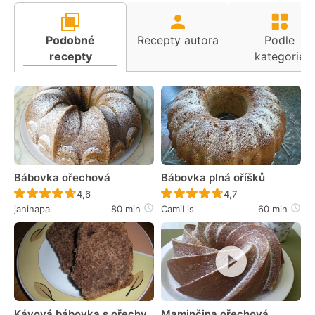
Podobné
Recepty autora
Podle
recepty
kategorie
Bábovka ořechová
Bábovka plná oříšků
Recept ještě nebyl hodnocen
Recept ještě nebyl 
4,6
4,7
janinapa
80 min
CamiLis
60 min
Kávová bábovka s ořechy
Maminčina ořechová