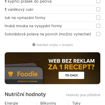
1
kypřicí prášek do pečiva
1
vanilkový cukr
tuk na vymazání formy
hrubá mouka na vysypání formy
čokoládová poleva na povrch (možno vynechat)
Nahlásit chybu v receptu
Nutriční hodnoty
Hodnoty jsou přibližné
Energie
Bílkoviny
Tuky