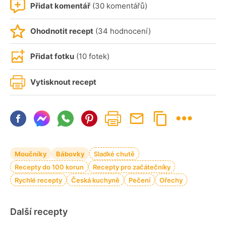
Přidat komentář
(30 komentářů)
Ohodnotit recept
(34 hodnocení)
Přidat fotku
(10 fotek)
Vytisknout recept
Moučníky
Bábovky
Sladké chutě
Recepty do 100 korun
Recepty pro začátečníky
Rychlé recepty
Česká kuchyně
Pečení
Ořechy
Další recepty