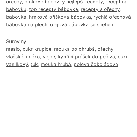
orechy
,
hrnkové bábovky nejlepší recepty
,
recept na
babovku
,
top recepty bábovka
,
recepty s ořechy
,
babovka
,
hrnková oříšková bábovka
,
rychlá ořechová
bábovka na plech
,
olejová bábovka se snehem
Suroviny:
máslo
,
cukr krupice
,
mouka polohrubá
,
ořechy
vlašské
,
mléko
,
vejce
,
kypřící prášek do pečiva
,
cukr
vanilkový
,
tuk
,
mouka hrubá
,
poleva čokoládová