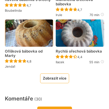
bábovka
Recept ještě nebyl hodnocen
4,7
Recept ještě nebyl 
4,7
Boubelinda
Irule
70 min
Oříšková bábovka od
Rychlá ořechová bábovka
Marty
Recept ještě nebyl 
4,4
Recept ještě nebyl hodnocen
4,8
Ilacek
55 min
Jenda1
Zobrazit více
Komentáře
(30)