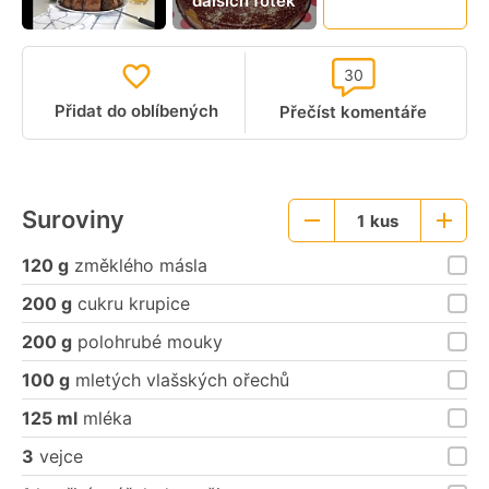
dalších fotek
video
30
Přidat do oblíbených
Přečíst komentáře
Suroviny
1
kus
Menší
Větší
porce
porce
120 g
změklého másla
200 g
cukru krupice
200 g
polohrubé mouky
100 g
mletých vlašských ořechů
125 ml
mléka
3
vejce