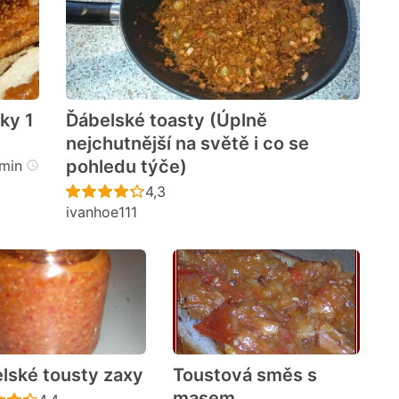
ky 1
Ďábelské toasty (Úplně
nejchutnější na světě i co se
cen
pohledu týče)
min
Recept ještě nebyl hodnocen
4,3
ivanhoe111
lské tousty zaxy
Toustová směs s
masem