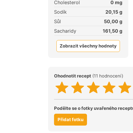
Cholesterol
0
mg
Sodík
20,15
g
Sůl
50,00
g
Sacharidy
161,50
g
Zobrazit všechny hodnoty
Ohodnotit recept
(11 hodnocení)
Podělte se o fotky uvařeného recept
Přidat fotku