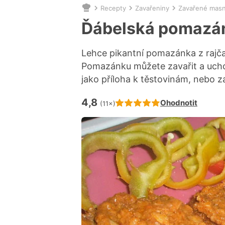
Recepty
Zavařeniny
Zavařené masn
Nacházíte
se
Ďábelská pomazán
zde:
Lehce pikantní pomazánka z rajčat
Pomazánku můžete zavařit a uchov
jako příloha k těstovinám, nebo 
4,8
Hodnocení receptu je
Ohodnotit
(11×)