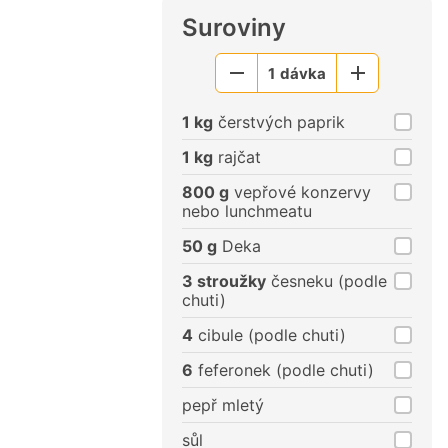
Suroviny
1
dávka
Menší
Větší
porce
porce
1 kg
čerstvých paprik
1 kg
rajčat
800 g
vepřové konzervy
nebo lunchmeatu
50 g
Deka
3 stroužky
česneku (podle
chuti)
4
cibule (podle chuti)
6
feferonek (podle chuti)
pepř mletý
sůl