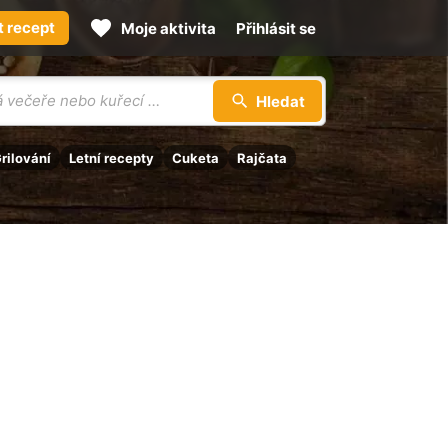
t recept
Moje aktivita
Přihlásit se
Hledat
rilování
Letní recepty
Cuketa
Rajčata