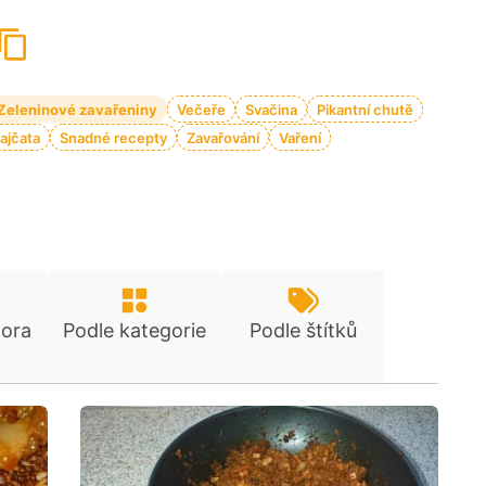
Zeleninové zavařeniny
Večeře
Svačina
Pikantní chutě
ajčata
Snadné recepty
Zavařování
Vaření
tora
Podle kategorie
Podle štítků