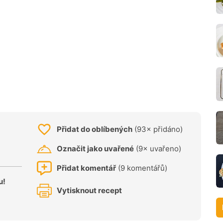
Přidat do oblíbených
(93× přidáno)
Označit jako uvařené
(9× uvařeno)
Přidat komentář
(9 komentářů)
u!
Vytisknout recept