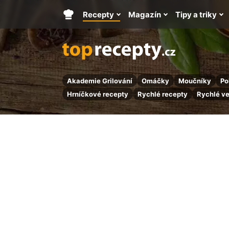
Recepty
Magazín
Tipy a triky
Hlavní
stránka
Akademie Grilování
Omáčky
Moučníky
Po
Hrníčkové recepty
Rychlé recepty
Rychlé v