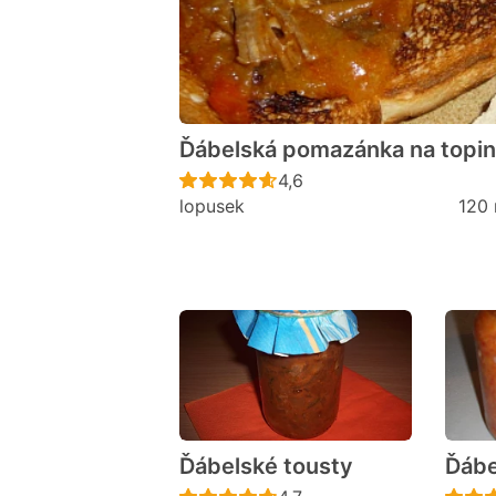
Ďábelská pomazánka na topin
Recept ještě nebyl hodno
4,6
lopusek
120 
Ďábelské tousty
Ďábe