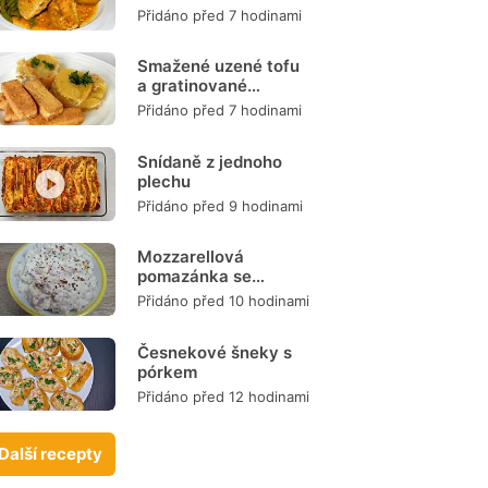
Přidáno před 7 hodinami
Smažené uzené tofu
a gratinované
brambory
Přidáno před 7 hodinami
Snídaně z jednoho
plechu
Přidáno před 9 hodinami
Mozzarellová
pomazánka se
šunkou
Přidáno před 10 hodinami
Česnekové šneky s
pórkem
Přidáno před 12 hodinami
Další recepty