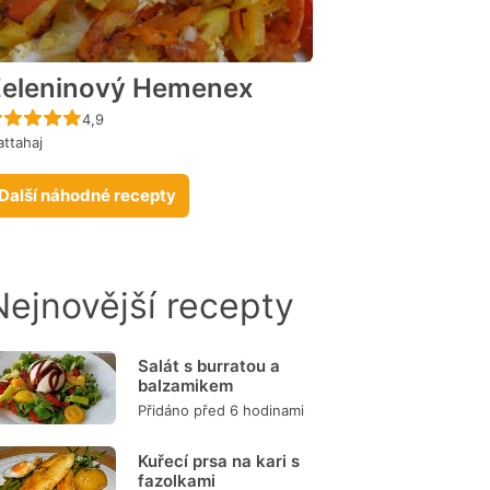
eleninový Hemenex
Recept ještě nebyl hodnocen
4,9
ttahaj
Další náhodné recepty
Nejnovější recepty
Salát s burratou a
balzamikem
Přidáno před 6 hodinami
Kuřecí prsa na kari s
fazolkami