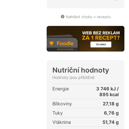
Nahlásit chybu v receptu
Nutriční hodnoty
Hodnoty jsou přibližné
Energie
3 746
kJ /
895
kcal
Bílkoviny
27,18
g
Tuky
6,76
g
Vláknina
51,74
g