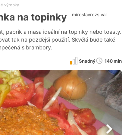
é výrobky
ka na topinky
miroslavrozsival
, paprik a masa ideální na topinky nebo toasty.
at tak na pozdější použití. Skvělá bude také
zapečená s brambory.
Doba
Snadný
140 min
přípravy