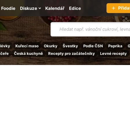
Přida
Foodie
Diskuze
Kalendář
Edice
Vyhledávání
lévky
Kuřecí maso
Okurky
Švestky
Podle ČSN
Paprika
G
ečeře
Česká kuchyně
Recepty pro začátečníky
Levné recepty