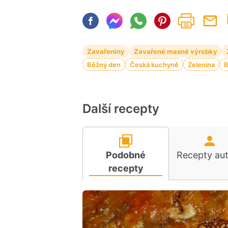
Zavařeniny
Zavařené masné výrobky
Běžný den
Česká kuchyně
Zelenina
R
Další recepty
Podobné
Recepty au
recepty