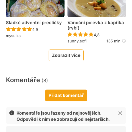
Sladké adventní preclíčky
Vánoční polévka z kapříka
(rybí)
Recept ještě nebyl hodnocen
4,9
Recept ještě nebyl 
4,8
mysulka
sunny.sofi
135 min
Zobrazit více
Komentáře
(8)
Přidat komentář
Komentáře jsou řazeny od nejnovějších.
Odpovědi k nim se zobrazují od nejstarších.