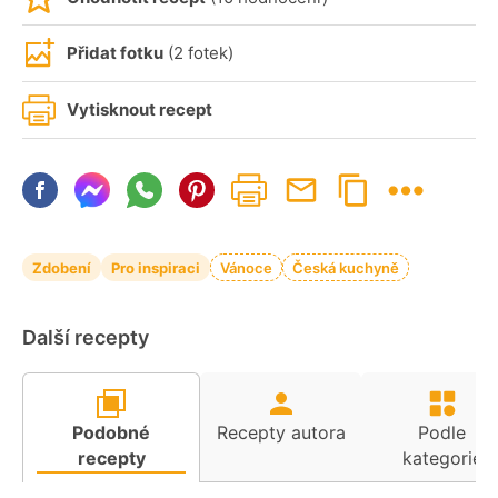
Přidat fotku
(2 fotek)
Vytisknout recept
Zdobení
Pro inspiraci
Vánoce
Česká kuchyně
Další recepty
Podobné
Recepty autora
Podle
recepty
kategorie