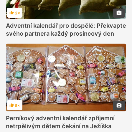
2×
Hodnocení
Adventní kalendář pro dospělé: Překvapte
svého partnera každý prosincový den
5×
Hodnocení
Perníkový adventní kalendář zpříjemní
netrpělivým dětem čekání na Ježíška