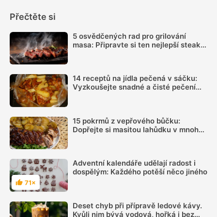
Přečtěte si
5 osvědčených rad pro grilování
masa: Připravte si ten nejlepší steak a
krkovici. Vše začíná u kvalitních
surovin
14 receptů na jídla pečená v sáčku:
Vyzkoušejte snadné a čisté pečení
plné chuti
15 pokrmů z vepřového bůčku:
Dopřejte si masitou lahůdku v mnoha
podobách
Adventní kalendáře udělají radost i
dospělým: Každého potěší něco jiného
71×
Hodnocení
Deset chyb při přípravě ledové kávy.
Kvůli nim bývá vodová, hořká i bez