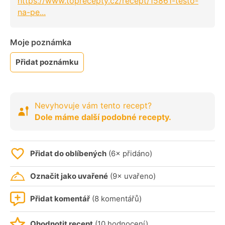
https://www.toprecepty.cz/recept/15861-testo-
na-pe...
Moje poznámka
Přidat poznámku
Nevyhovuje vám tento recept?
Dole máme další podobné recepty.
Přidat do oblíbených
(6× přidáno)
Označit jako uvařené
(9× uvařeno)
Přidat komentář
(8 komentářů)
Ohodnotit recept
(10 hodnocení)