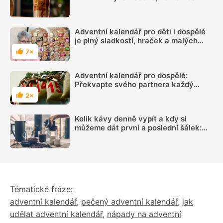
chuti
Adventní kalendář pro děti i dospělé
je plný sladkostí, hraček a malých
dárků
7×
Hodnocení
Adventní kalendář pro dospělé:
Překvapte svého partnera každý
prosincový den
2×
Hodnocení
Kolik kávy denně vypít a kdy si
můžeme dát první a poslední šálek:
Načasování je důležité
Tématické fráze:
adventní kalendář
,
pečený adventní kalendář
,
jak
udělat adventní kalendář
,
nápady na adventní