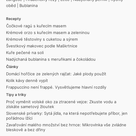
oběd
|
Bublanina
Recepty
Čočkové ragú s kuřecím masem
Krémové orzo s kuřecím masem a zeleninou
Krémové těstoviny s cuketou a sýrem
Švestkový makovec podle Maškrtnice
Kuře pečené na soli
Nadýchaná bublanina s meruňkami a čokoládou
Články
Domácí hořčice ze zelených rajčat: Jaké plody použít
Kolik kávy denně vypít
Frappuccino není frappé. Vysvětlujeme hlavní rozdíly
Tipy a triky
Proč vyměnit volské oko za ztracené vejce: Zkuste vodu a
získáte sametový žloutek
Slovenské prívarky: Sytá jídla, na která nepotřebujete příbor, jen
pořádnou lžíci
Zavařování malého množství bez hrnce: Mikrovlnka vše zvládne
bleskově a bez dřiny