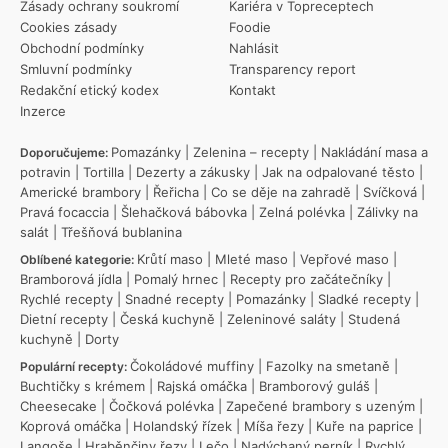
Zásady ochrany soukromí
Kariéra v Topreceptech
Cookies zásady
Foodie
Obchodní podmínky
Nahlásit
Smluvní podmínky
Transparency report
Redakční etický kodex
Kontakt
Inzerce
Pomazánky
|
Zelenina – recepty
|
Nakládání masa a
Doporučujeme:
potravin
|
Tortilla
|
Dezerty a zákusky
|
Jak na odpalované těsto
|
Americké brambory
|
Řeřicha
|
Co se děje na zahradě
|
Svíčková
|
Pravá focaccia
|
Šlehačková bábovka
|
Zelná polévka
|
Zálivky na
salát
|
Třešňová bublanina
Krůtí maso
|
Mleté maso
|
Vepřové maso
|
Oblíbené kategorie:
Bramborová jídla
|
Pomalý hrnec
|
Recepty pro začátečníky
|
Rychlé recepty
|
Snadné recepty
|
Pomazánky
|
Sladké recepty
|
Dietní recepty
|
Česká kuchyně
|
Zeleninové saláty
|
Studená
kuchyně
|
Dorty
Čokoládové muffiny
|
Fazolky na smetaně
|
Populární recepty:
Buchtičky s krémem
|
Rajská omáčka
|
Bramborový guláš
|
Cheesecake
|
Čočková polévka
|
Zapečené brambory s uzeným
|
Koprová omáčka
|
Holandský řízek
|
Míša řezy
|
Kuře na paprice
|
Langoše
|
Hraběnčiny řezy
|
Lečo
|
Nadýchaný perník
|
Rychlý