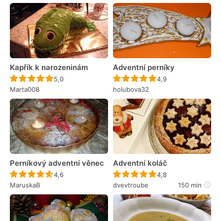
Kapřík k narozeninám
Adventní perníky
Recept ještě nebyl hodnocen
Recept ještě nebyl 
5,0
4,9
Marta008
holubova32
Perníkový adventní věnec
Adventní koláč
Recept ještě nebyl hodnocen
Recept ještě nebyl 
4,6
4,8
MaruskaB
dvevtroube
150 min