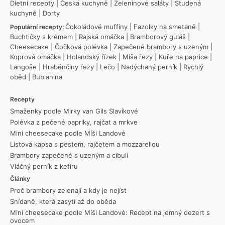
Dietní recepty
|
Česká kuchyně
|
Zeleninové saláty
|
Studená
kuchyně
|
Dorty
Čokoládové muffiny
|
Fazolky na smetaně
|
Populární recepty:
Buchtičky s krémem
|
Rajská omáčka
|
Bramborový guláš
|
Cheesecake
|
Čočková polévka
|
Zapečené brambory s uzeným
|
Koprová omáčka
|
Holandský řízek
|
Míša řezy
|
Kuře na paprice
|
Langoše
|
Hraběnčiny řezy
|
Lečo
|
Nadýchaný perník
|
Rychlý
oběd
|
Bublanina
Recepty
Smaženky podle Mirky van Gils Slavíkové
Polévka z pečené papriky, rajčat a mrkve
Mini cheesecake podle Míši Landové
Listová kapsa s pestem, rajčetem a mozzarellou
Brambory zapečené s uzeným a cibulí
Vláčný perník z kefíru
Články
Proč brambory zelenají a kdy je nejíst
Snídaně, která zasytí až do oběda
Mini cheesecake podle Míši Landové: Recept na jemný dezert s
ovocem