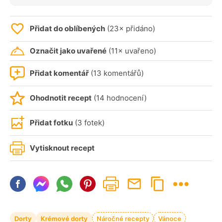
Přidat do oblíbených
(23× přidáno)
Označit jako uvařené
(11× uvařeno)
Přidat komentář
(13 komentářů)
Ohodnotit recept
(14 hodnocení)
Přidat fotku
(3 fotek)
Vytisknout recept
Dorty
Krémové dorty
Náročné recepty
Vánoce