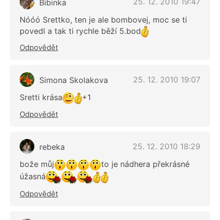
25. 12. 2010 19:47
Bibinka
Nóóó Srettko, ten je ale bombovej, moc se ti
povedl a tak ti rychle běží 5.bod
Odpovědět
25. 12. 2010 19:07
Simona Skolakova
Sretti krása
+1
Odpovědět
25. 12. 2010 18:29
rebeka
bože můj
to je nádhera překrásné
úžasná
Odpovědět