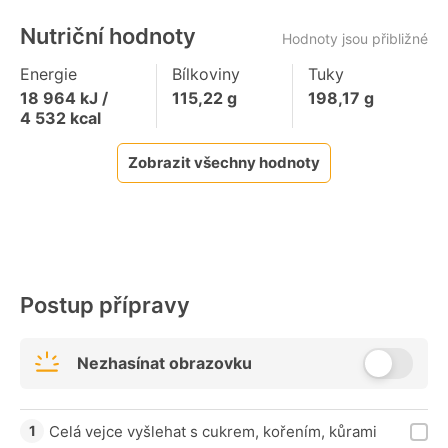
Nutriční hodnoty
Hodnoty jsou přibližné
Energie
Bílkoviny
Tuky
18 964
kJ /
115,22
g
198,17
g
4 532
kcal
Zobrazit všechny hodnoty
Postup přípravy
Nezhasínat obrazovku
Celá vejce vyšlehat s cukrem, kořením, kůrami