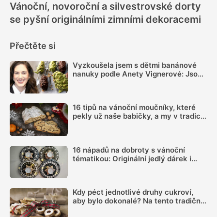
Vánoční, novoroční a silvestrovské dorty
se pyšní originálními zimními dekoracemi
Přečtěte si
Vyzkoušela jsem s dětmi banánové
nanuky podle Anety Vignerové: Jsou
tak dobré, že do konce léta jiné dělat
nebudete
16 tipů na vánoční moučníky, které
pekly už naše babičky, a my v tradici
pokračujeme
16 nápadů na dobroty s vánoční
tématikou: Originální jedlý dárek i
sladké mlsání
Kdy péct jednotlivé druhy cukroví,
aby bylo dokonalé? Na tento tradiční
harmonogram se můžete spolehnout