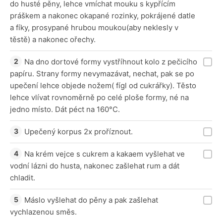
do husté pěny, lehce vmíchat mouku s kypřícím
práškem a nakonec okapané rozinky, pokrájené datle
a fíky, prosypané hrubou moukou(aby neklesly v
těstě) a nakonec ořechy.
Na dno dortové formy vystříhnout kolo z pečicího
papíru. Strany formy nevymazávat, nechat, pak se po
upečení lehce objede nožem( fígl od cukrářky). Těsto
lehce vlívat rovnoměrně po celé ploše formy, né na
jedno místo. Dát péct na 160°C.
Upečený korpus 2x proříznout.
Na krém vejce s cukrem a kakaem vyšlehat ve
vodní lázni do husta, nakonec zašlehat rum a dát
chladit.
Máslo vyšlehat do pěny a pak zašlehat
vychlazenou směs.