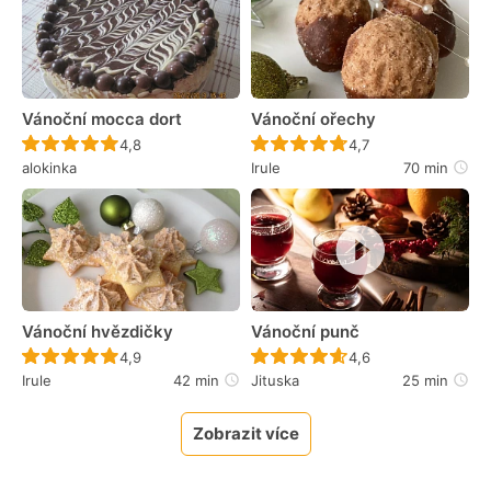
Vánoční mocca dort
Vánoční ořechy
Recept ještě nebyl hodnocen
Recept ještě nebyl 
4,8
4,7
alokinka
Irule
70 min
Vánoční hvězdičky
Vánoční punč
Recept ještě nebyl hodnocen
Recept ještě nebyl 
4,9
4,6
Irule
42 min
Jituska
25 min
Zobrazit více