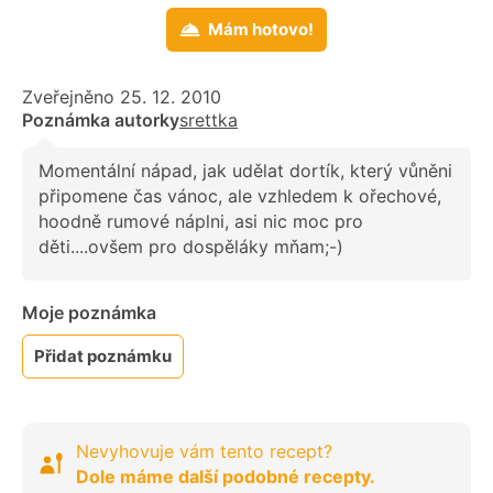
Mám hotovo!
Zveřejněno 25. 12. 2010
Poznámka autorky
srettka
Momentální nápad, jak udělat dortík, který vůněni
připomene čas vánoc, ale vzhledem k ořechové,
hoodně rumové náplni, asi nic moc pro
děti....ovšem pro dospěláky mňam;-)
Moje poznámka
Přidat poznámku
Nevyhovuje vám tento recept?
Dole máme další podobné recepty.