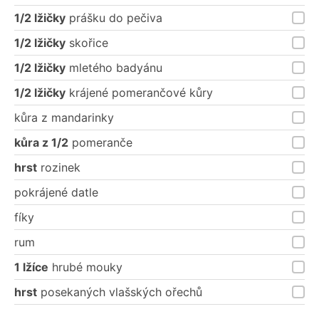
1/2 lžičky
prášku do pečiva
1/2 lžičky
skořice
1/2 lžičky
mletého badyánu
1/2 lžičky
krájené pomerančové kůry
kůra z mandarinky
kůra z 1/2
pomeranče
hrst
rozinek
pokrájené datle
fíky
rum
1 lžíce
hrubé mouky
hrst
posekaných vlašských ořechů