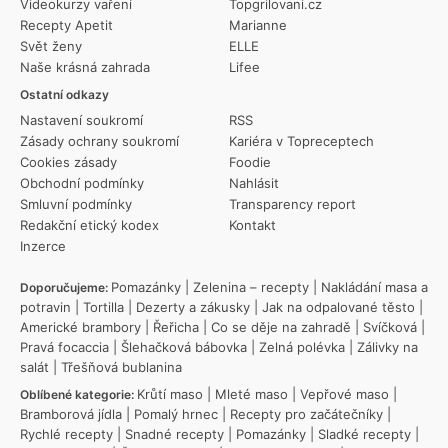
Videokurzy vaření
Topgrilovani.cz
Recepty Apetit
Marianne
Svět ženy
ELLE
Naše krásná zahrada
Lifee
Ostatní odkazy
Nastavení soukromí
RSS
Zásady ochrany soukromí
Kariéra v Topreceptech
Cookies zásady
Foodie
Obchodní podmínky
Nahlásit
Smluvní podmínky
Transparency report
Redakční etický kodex
Kontakt
Inzerce
Pomazánky
|
Zelenina – recepty
|
Nakládání masa a
Doporučujeme:
potravin
|
Tortilla
|
Dezerty a zákusky
|
Jak na odpalované těsto
|
Americké brambory
|
Řeřicha
|
Co se děje na zahradě
|
Svíčková
|
Pravá focaccia
|
Šlehačková bábovka
|
Zelná polévka
|
Zálivky na
salát
|
Třešňová bublanina
Krůtí maso
|
Mleté maso
|
Vepřové maso
|
Oblíbené kategorie:
Bramborová jídla
|
Pomalý hrnec
|
Recepty pro začátečníky
|
Rychlé recepty
|
Snadné recepty
|
Pomazánky
|
Sladké recepty
|