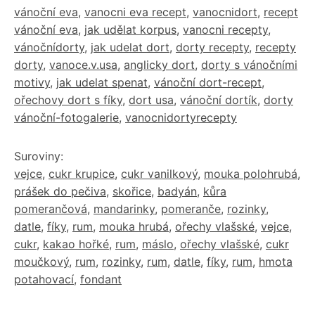
vánoční eva
,
vanocni eva recept
,
vanocnidort
,
recept
vánoční eva
,
jak udělat korpus
,
vanocni recepty
,
vánočnídorty
,
jak udelat dort
,
dorty recepty
,
recepty
dorty
,
vanoce.v.usa
,
anglicky dort
,
dorty s vánočními
motivy
,
jak udelat spenat
,
vánoční dort-recept
,
ořechovy dort s fíky
,
dort usa
,
vánoční dortík
,
dorty
vánoční-fotogalerie
,
vanocnidortyrecepty
Suroviny:
vejce
,
cukr krupice
,
cukr vanilkový
,
mouka polohrubá
,
prášek do pečiva
,
skořice
,
badyán
,
kůra
pomerančová
,
mandarinky
,
pomeranče
,
rozinky
,
datle
,
fíky
,
rum
,
mouka hrubá
,
ořechy vlašské
,
vejce
,
cukr
,
kakao hořké
,
rum
,
máslo
,
ořechy vlašské
,
cukr
moučkový
,
rum
,
rozinky
,
rum
,
datle
,
fíky
,
rum
,
hmota
potahovací
,
fondant