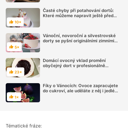
Časté chyby při potahování dortů:
Které můžeme napravit ještě před
jejich potažením?
10×
Hodnocení
Vánoční, novoroční a silvestrovské
dorty se pyšní originálními zimními
dekoracemi
5×
Hodnocení
Domácí ovocný vklad promění
obyčejný dort v profesionálně
vypadající dezert
23×
Hodnocení
Fíky o Vánocích: Ovoce zapracujete
do cukroví, ale uděláte z něj i jedlé
dárky
1×
Hodnocení
Tématické fráze: