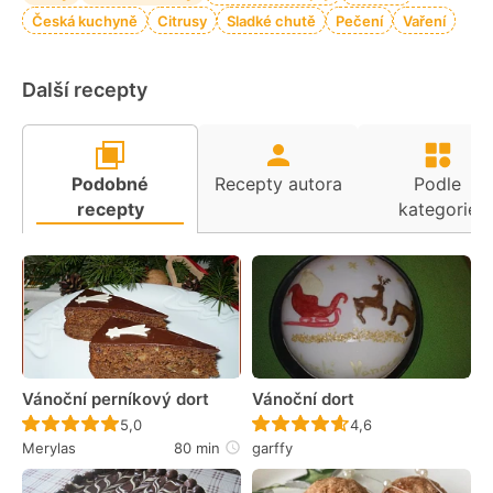
Česká kuchyně
Citrusy
Sladké chutě
Pečení
Vaření
Další recepty
Podobné
Recepty autora
Podle
recepty
kategorie
Vánoční perníkový dort
Vánoční dort
Recept ještě nebyl hodnocen
Recept ještě nebyl 
5,0
4,6
Merylas
80 min
garffy