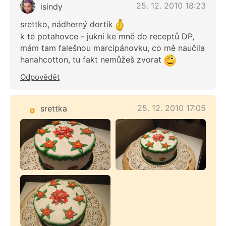
25. 12. 2010 18:23
isindy
srettko, nádherný dortík
k té potahovce - jukni ke mně do receptů DP,
mám tam falešnou marcipánovku, co mě naučila
hanahcotton, tu fakt nemůžeš zvorat
Odpovědět
25. 12. 2010 17:05
srettka