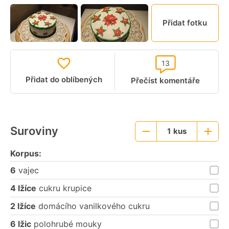
Přidat fotku
13
Přidat do oblíbených
Přečíst komentáře
Suroviny
1
kus
Menší
Větší
porce
porce
Korpus:
6
vajec
4 lžíce
cukru krupice
2 lžíce
domácího vanilkového cukru
6 lžic
polohrubé mouky