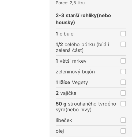
Porce: 2,5 litru
2-3 starší rohlíky(nebo
housky)
1
cibule
1/2
celého pórku (bílá i
zelená část)
1
větší mrkev
zeleninový bujón
1 lžíce
Vegety
2
vajíčka
50 g
strouhaného tvrdého
sýra(nebo nivy)
libeček
olej