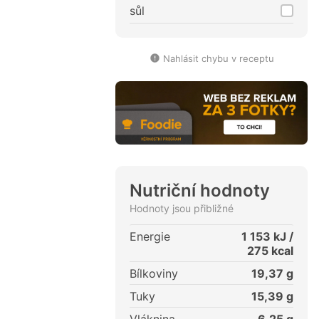
sůl
Nahlásit chybu v receptu
Nutriční hodnoty
Hodnoty jsou přibližné
Energie
1 153
kJ /
275
kcal
Bílkoviny
19,37
g
Tuky
15,39
g