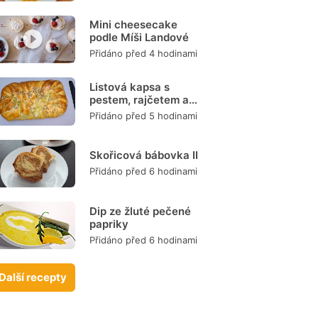
Mini cheesecake
podle Míši Landové
Přidáno před 4 hodinami
Listová kapsa s
pestem, rajčetem a
mozzarellou
Přidáno před 5 hodinami
Skořicová bábovka II
Přidáno před 6 hodinami
Dip ze žluté pečené
papriky
Přidáno před 6 hodinami
Další recepty