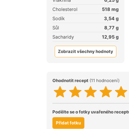
Vláknina
6,25
g
Cholesterol
518
mg
Sodík
3,54
g
Sůl
8,77
g
Sacharidy
12,95
g
Zobrazit všechny hodnoty
Ohodnotit recept
(11 hodnocení)
Podělte se o fotky uvařeného recept
Přidat fotku