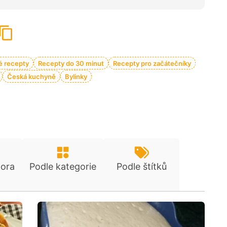
é recepty
Recepty do 30 minut
Recepty pro začátečníky
Česká kuchyně
Bylinky
tora
Podle kategorie
Podle štítků