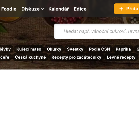
Přida
Foodie
Diskuze
Kalendář
Edice
Vyhledávání
lévky
Kuřecí maso
Okurky
Švestky
Podle ČSN
Paprika
G
ečeře
Česká kuchyně
Recepty pro začátečníky
Levné recepty