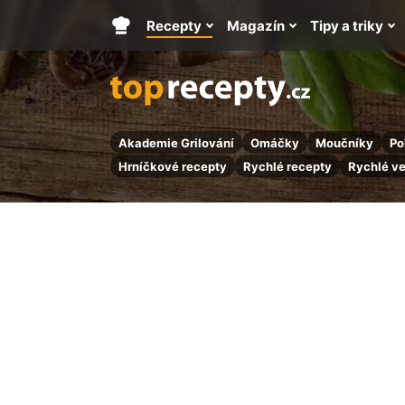
Recepty
Magazín
Tipy a triky
Hlavní
stránka
Akademie Grilování
Omáčky
Moučníky
Po
Hrníčkové recepty
Rychlé recepty
Rychlé v