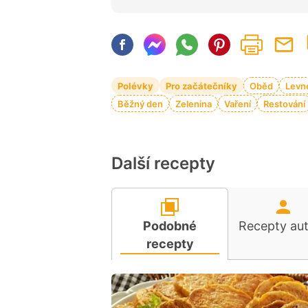
Polévky
Pro začátečníky
Oběd
Levn
Běžný den
Zelenina
Vaření
Restování
Další recepty
Podobné
Recepty au
recepty