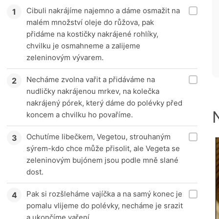
Cibuli nakrájíme najemno a dáme osmažit na
malém množství oleje do růžova, pak
přidáme na kostičky nakrájené rohlíky,
chvilku je osmahneme a zalijeme
zeleninovým vývarem.
Necháme zvolna vařit a přidáváme na
nudličky nakrájenou mrkev, na kolečka
nakrájený pórek, který dáme do polévky před
koncem a chvilku ho povaříme.
Ochutíme libečkem, Vegetou, strouhaným
sýrem-kdo chce může přisolit, ale Vegeta se
zeleninovým bujónem jsou podle mně slané
dost.
Pak si rozšleháme vajíčka a na samý konec je
pomalu vlijeme do polévky, necháme je srazit
a ukončíme vaření.