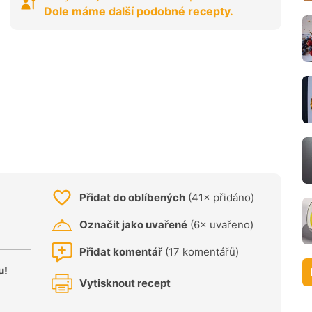
Dole máme další podobné recepty.
Přidat do oblíbených
(41× přidáno)
Označit jako uvařené
(6× uvařeno)
Přidat komentář
(17 komentářů)
u!
Vytisknout recept