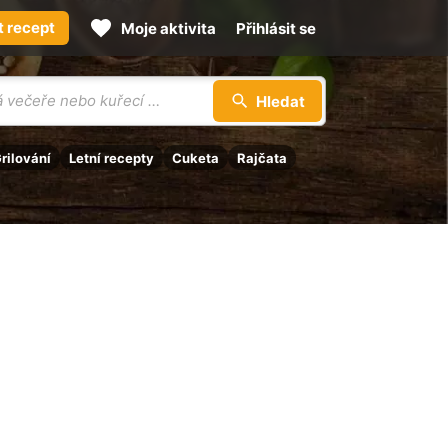
t recept
Moje aktivita
Přihlásit se
Hledat
rilování
Letní recepty
Cuketa
Rajčata