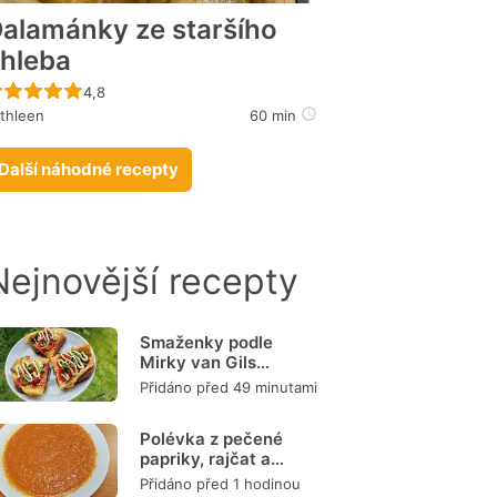
alamánky ze staršího
hleba
Recept ještě nebyl hodnocen
4,8
thleen
60 min
Další náhodné recepty
Nejnovější recepty
Smaženky podle
Mirky van Gils
Slavíkové
Přidáno před 49 minutami
Polévka z pečené
papriky, rajčat a
mrkve
Přidáno před 1 hodinou