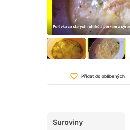
Polévka ze starých rohlíků s pórkem a sýr
Přidat do oblíbených
Suroviny