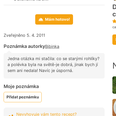
D
c
Mám hotovo!
ca
Zveřejněno 5. 4. 2011
Poznámka autorky
Bibinka
Jedna otázka mi stačila: co se starými rohlíky?
a polévka byla na světě-je dobrá, jinak bych jí
sem ani nedala! Navíc je úsporná.
Moje poznámka
Přidat poznámku
Nevyhovuje vám tento recept?