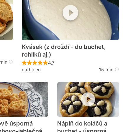
Kvásek (z droždí - do buchet,
rohlíků aj.)
cen
min
Recept ještě nebyl hodnocen
4,7
cathleen
15 min
vě úsporná
Náplň do koláčů a
ohovo-jablečná
buchet - úsporná
cen