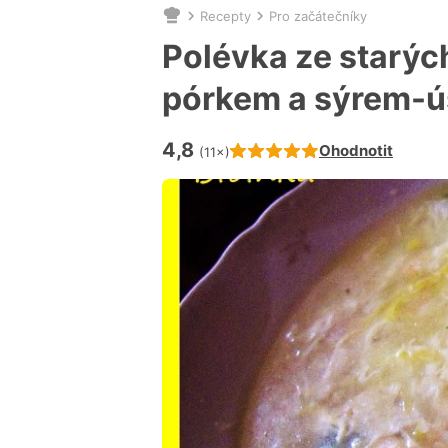
Recepty
Pro začátečníky
Nacházíte
se
Polévka ze starých
zde:
pórkem a sýrem-
4,8
Hodnocení receptu je
Ohodnotit
(11×)