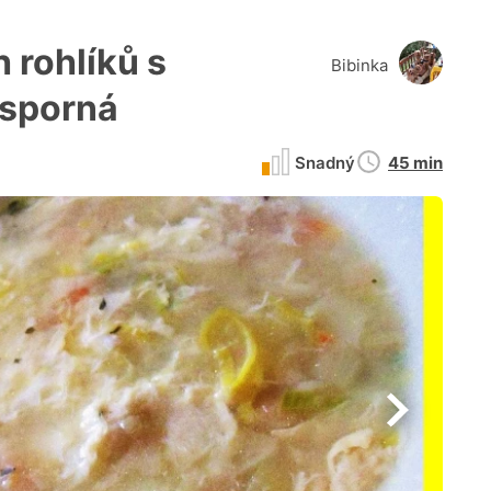
 rohlíků s
Bibinka
úsporná
Doba
Snadný
45 min
přípravy