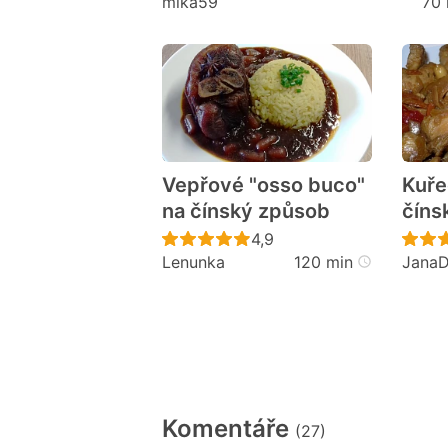
mika59
70 
Vepřové "osso buco"
Kuře
na čínský způsob
číns
Recept ještě nebyl hodno
4,9
Lenunka
120 min
JanaD
Komentáře
(27)