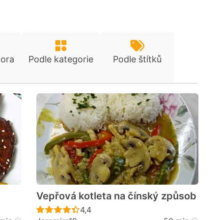
tora
Podle kategorie
Podle štítků
Vepřová kotleta na čínský způsob
cen
Recept ještě nebyl hodnocen
4,4