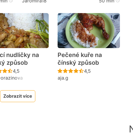
min
Jaromira18
50 min
cí nudličky na
Pečené kuře na
ký způsob
čínský způsob
cen
Recept ještě nebyl hodnocen
Recept ještě nebyl h
4,5
4,5
orazinova
aja.g
Zobrazit více