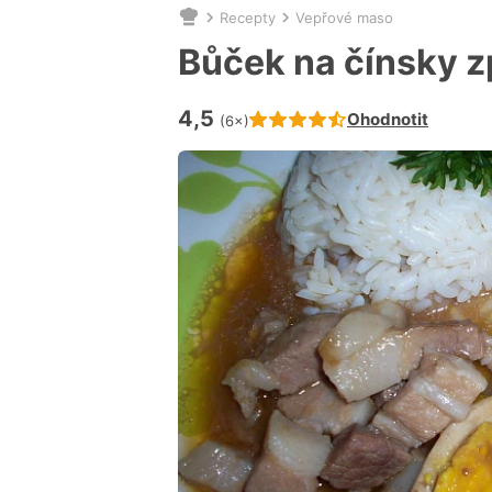
Recepty
Vepřové maso
Nacházíte
se
Bůček na čínsky 
zde:
4,5
Hodnocení receptu je
Ohodnotit
(6×)