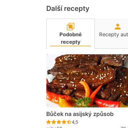
Další recepty
Podobné
Recepty au
recepty
Bůček na asijský způsob
Recept ještě nebyl hodno
4,5