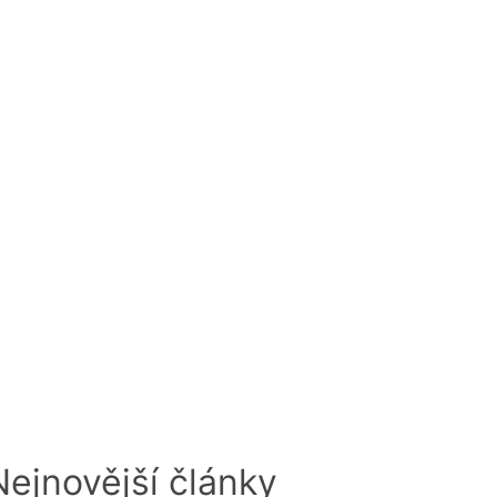
odnocen
Nejnovější články