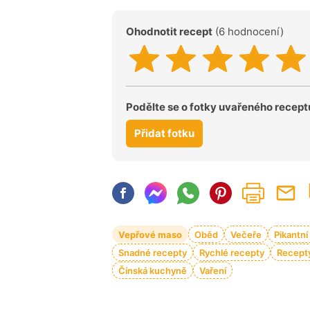
Ohodnotit recept
(6 hodnocení)
Podělte se o fotky uvařeného recept
Přidat fotku
Vepřové maso
Oběd
Večeře
Pikantní
Snadné recepty
Rychlé recepty
Recepty
Čínská kuchyně
Vaření