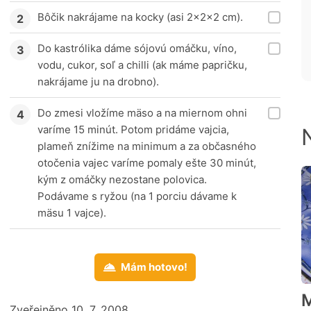
Bôčik nakrájame na kocky (asi 2x2x2 cm).
Do kastrólika dáme sójovú omáčku, víno,
vodu, cukor, soľ a chilli (ak máme papričku,
nakrájame ju na drobno).
Do zmesi vložíme mäso a na miernom ohni
varíme 15 minút. Potom pridáme vajcia,
plameň znížime na minimum a za občasného
otočenia vajec varíme pomaly ešte 30 minút,
kým z omáčky nezostane polovica.
Podávame s ryžou (na 1 porciu dávame k
mäsu 1 vajce).
Mám hotovo!
M
Zveřejněno 10. 7. 2008