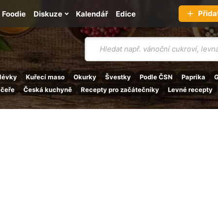
Přida
Foodie
Diskuze
Kalendář
Edice
Vyhledávání
lévky
Kuřecí maso
Okurky
Švestky
Podle ČSN
Paprika
G
ečeře
Česká kuchyně
Recepty pro začátečníky
Levné recepty