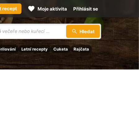
t recept
Moje aktivita
Přihlásit se
Hledat
rilování
Letní recepty
Cuketa
Rajčata