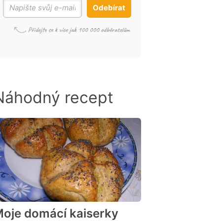
Odebírat
Náhodný recept
oje domácí kaiserky