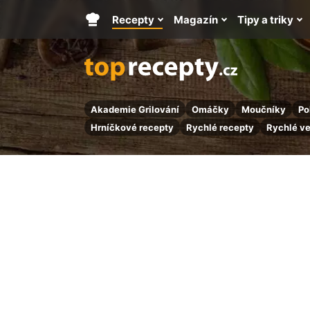
Recepty
Magazín
Tipy a triky
Hlavní
stránka
Akademie Grilování
Omáčky
Moučníky
Po
Hrníčkové recepty
Rychlé recepty
Rychlé v