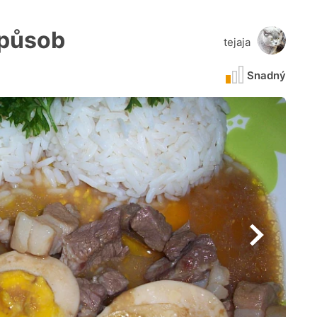
způsob
tejaja
Snadný