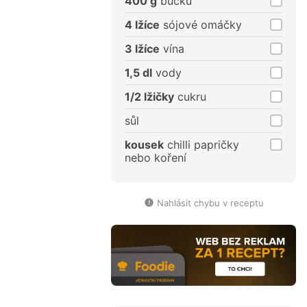
400 g
bůčku
4 lžíce
sójové omáčky
3 lžíce
vína
1,5 dl
vody
1/2 lžičky
cukru
sůl
kousek
chilli papričky
nebo koření
Nahlásit chybu v receptu