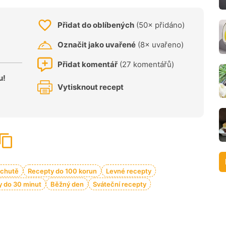
Přidat do oblíbených
(50× přidáno)
Označit jako uvařené
(8× uvařeno)
Přidat komentář
(27 komentářů)
u!
Vytisknout recept
 chutě
Recepty do 100 korun
Levné recepty
 do 30 minut
Běžný den
Sváteční recepty