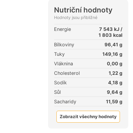
Nutriční hodnoty
Hodnoty jsou přibližné
Energie
7 543
kJ /
1 803
kcal
Bílkoviny
96,41
g
Tuky
149,16
g
Vláknina
0,00
g
Cholesterol
1,22
g
Sodík
4,18
g
Sůl
9,64
g
Sacharidy
11,59
g
Zobrazit všechny hodnoty