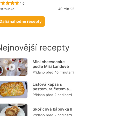
Recept ještě nebyl hodnocen
4,6
strouska
40 min
Další náhodné recepty
Nejnovější recepty
Mini cheesecake
podle Míši Landové
Přidáno před 40 minutami
Listová kapsa s
pestem, rajčetem a
mozzarellou
Přidáno před 2 hodinami
Skořicová bábovka II
Přidáno před 2 hodinami