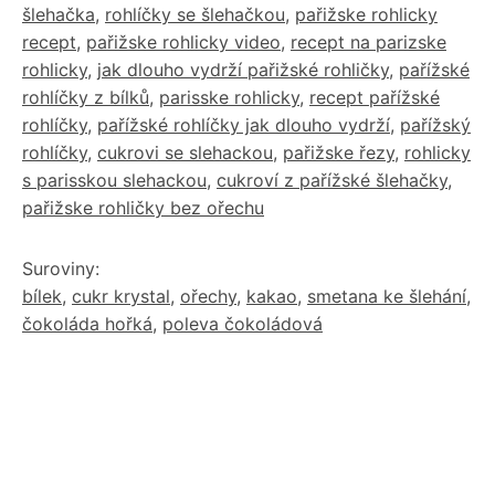
šlehačka
,
rohlíčky se šlehačkou
,
pařižske rohlicky
recept
,
pařižske rohlicky video
,
recept na parizske
rohlicky
,
jak dlouho vydrží pařižské rohličky
,
pařížské
rohlíčky z bílků
,
parisske rohlicky
,
recept pařížské
rohlíčky
,
pařížské rohlíčky jak dlouho vydrží
,
pařížský
rohlíčky
,
cukrovi se slehackou
,
pařižske řezy
,
rohlicky
s parisskou slehackou
,
cukroví z pařížské šlehačky
,
pařižske rohličky bez ořechu
Suroviny:
bílek
,
cukr krystal
,
ořechy
,
kakao
,
smetana ke šlehání
,
čokoláda hořká
,
poleva čokoládová