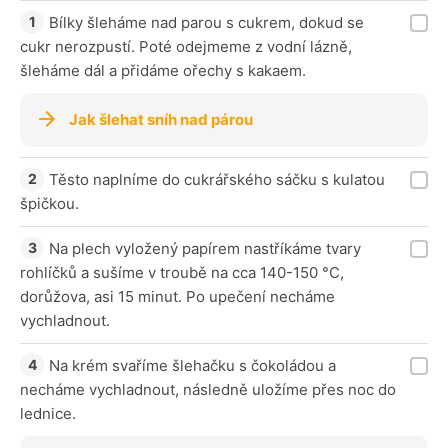
Bílky šleháme nad parou s cukrem, dokud se
cukr nerozpustí. Poté odejmeme z vodní lázně,
šleháme dál a přidáme ořechy s kakaem.
Jak šlehat sníh nad párou
Těsto naplníme do cukrářského sáčku s kulatou
špičkou.
Na plech vyložený papírem nastříkáme tvary
rohlíčků a sušíme v troubě na cca 140-150 °C,
dorůžova, asi 15 minut. Po upečení necháme
vychladnout.
Na krém svaříme šlehačku s čokoládou a
necháme vychladnout, následně uložíme přes noc do
lednice.