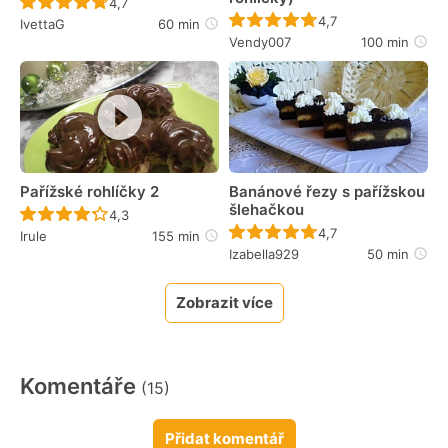
Recept ještě nebyl hodnocen
4,7
Recept ještě nebyl 
4,7
IvettaG
60 min
Vendy007
100 min
Pařížské rohlíčky 2
Banánové řezy s pařížskou
šlehačkou
Recept ještě nebyl hodnocen
4,3
Recept ještě nebyl 
4,7
Irule
155 min
Izabella929
50 min
Zobrazit více
Komentáře
(15)
Přidat komentář