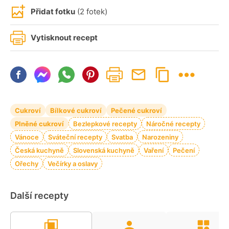
Přidat fotku
(2 fotek)
Vytisknout recept
Cukroví
Bílkové cukroví
Pečené cukroví
Plněné cukroví
Bezlepkové recepty
Náročné recepty
Vánoce
Sváteční recepty
Svatba
Narozeniny
Česká kuchyně
Slovenská kuchyně
Vaření
Pečení
Ořechy
Večírky a oslavy
Další recepty