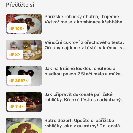
Přečtěte si
Pařížské rohlíčky chutnají báječně.
Vytvoříme je z kombinace křehkého
ořechového těsta, pařížského krému
105×
Hodnocení
a čokolády
Vánoční cukroví z ořechového těsta:
Ořechy najdeme v těstě, v krému i v
nádivkách
8×
Hodnocení
Jak na krásně lesklou, chutnou a
hladkou polevu? Stačí málo a může
být jako od profesionálního cukráře
3697×
Hodnocení
Jak připravit dokonalé pařížské
rohlíčky. Křehké těsto s nadýchaným
krémem
114×
Hodnocení
Retro dezert: Upečte si pařížské
rohlíčky jako z cukrárny! Dokonalá
kombinace krému a křupavého těsta