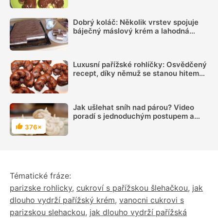
vás nadchne!
Dobrý koláč: Několik vrstev spojuje
báječný máslový krém a lahodná
pařížská šlehačka doladí božskou
chuť vláčného dezertu
Luxusní pařížské rohlíčky: Osvědčený
recept, díky němuž se stanou hitem
vašeho svátečního stolu
Jak ušlehat sníh nad párou? Video
poradí s jednoduchým postupem a
díky pevnému sněhu budou naše
376×
Hodnocení
pusinky i kokosky ještě lepší
Tématické fráze:
parizske rohlicky
,
cukroví s pařížskou šlehačkou
,
jak
dlouho vydrží pařížský krém
,
vanocni cukrovi s
parizskou slehackou
,
jak dlouho vydrží pařížská