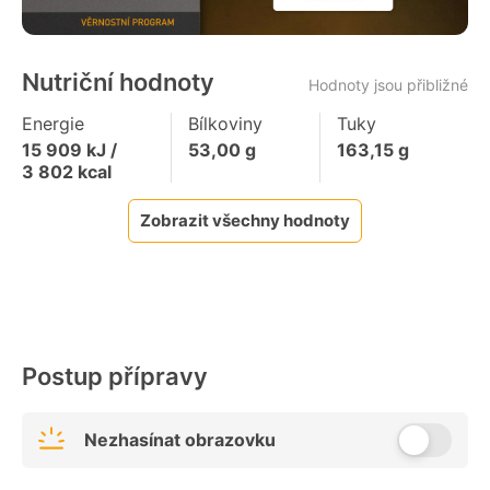
Nutriční hodnoty
Hodnoty jsou přibližné
Energie
Bílkoviny
Tuky
15 909
kJ /
53,00
g
163,15
g
3 802
kcal
Zobrazit všechny hodnoty
Postup přípravy
Nezhasínat obrazovku