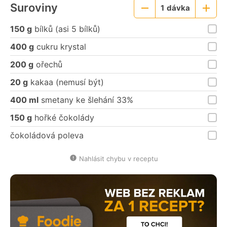
Suroviny
1
dávka
Menší
Větší
porce
porce
150 g
bílků (asi 5 bílků)
400 g
cukru krystal
200 g
ořechů
20 g
kakaa (nemusí být)
400 ml
smetany ke šlehání 33%
150 g
hořké čokolády
čokoládová poleva
Nahlásit chybu v receptu