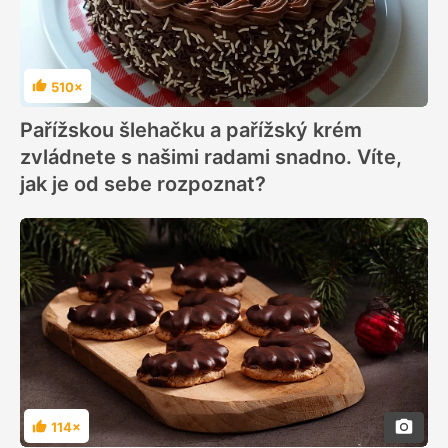
510×
Hodnocení
Pařížskou šlehačku a pařížský krém
zvládnete s našimi radami snadno. Víte,
jak je od sebe rozpoznat?
114×
Hodnocení