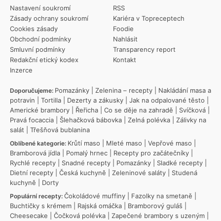
Nastavení soukromí
RSS
Zásady ochrany soukromí
Kariéra v Topreceptech
Cookies zásady
Foodie
Obchodní podmínky
Nahlásit
Smluvní podmínky
Transparency report
Redakční etický kodex
Kontakt
Inzerce
Pomazánky
|
Zelenina – recepty
|
Nakládání masa a
Doporučujeme:
potravin
|
Tortilla
|
Dezerty a zákusky
|
Jak na odpalované těsto
|
Americké brambory
|
Řeřicha
|
Co se děje na zahradě
|
Svíčková
|
Pravá focaccia
|
Šlehačková bábovka
|
Zelná polévka
|
Zálivky na
salát
|
Třešňová bublanina
Krůtí maso
|
Mleté maso
|
Vepřové maso
|
Oblíbené kategorie:
Bramborová jídla
|
Pomalý hrnec
|
Recepty pro začátečníky
|
Rychlé recepty
|
Snadné recepty
|
Pomazánky
|
Sladké recepty
|
Dietní recepty
|
Česká kuchyně
|
Zeleninové saláty
|
Studená
kuchyně
|
Dorty
Čokoládové muffiny
|
Fazolky na smetaně
|
Populární recepty:
Buchtičky s krémem
|
Rajská omáčka
|
Bramborový guláš
|
Cheesecake
|
Čočková polévka
|
Zapečené brambory s uzeným
|