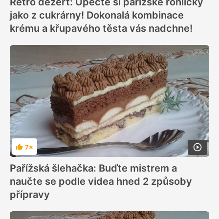
Retro dezert: Upečte si pařížské rohlíčky
jako z cukrárny! Dokonalá kombinace
krému a křupavého těsta vás nadchne!
7×
Hodnocení
Pařížská šlehačka: Buďte mistrem a
naučte se podle videa hned 2 způsoby
přípravy