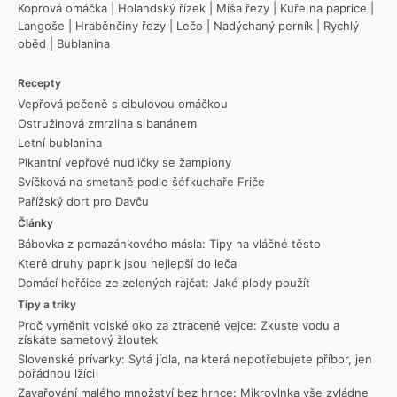
Koprová omáčka
|
Holandský řízek
|
Míša řezy
|
Kuře na paprice
|
Langoše
|
Hraběnčiny řezy
|
Lečo
|
Nadýchaný perník
|
Rychlý
oběd
|
Bublanina
Recepty
Vepřová pečeně s cibulovou omáčkou
Ostružinová zmrzlina s banánem
Letní bublanina
Pikantní vepřové nudličky se žampiony
Svíčková na smetaně podle šéfkuchaře Friče
Pařížský dort pro Davču
Články
Bábovka z pomazánkového másla: Tipy na vláčné těsto
Které druhy paprik jsou nejlepší do leča
Domácí hořčice ze zelených rajčat: Jaké plody použít
Tipy a triky
Proč vyměnit volské oko za ztracené vejce: Zkuste vodu a
získáte sametový žloutek
Slovenské prívarky: Sytá jídla, na která nepotřebujete příbor, jen
pořádnou lžíci
Zavařování malého množství bez hrnce: Mikrovlnka vše zvládne