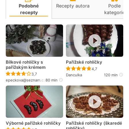
Podobné
Recepty autora
Podle
recepty
kategorie
Bílkové rohlíčky s
Pařížské rohlíčky
pařížským krémem
Recept ještě nebyl 
4,7
Recept ještě nebyl hodnocen
3,7
Danculka
120 min
epeckova@seznam.cz
80 min
Výborné pařížské rohlíčky
Pařížské rohlíčky (škaredé
rohlíčky)