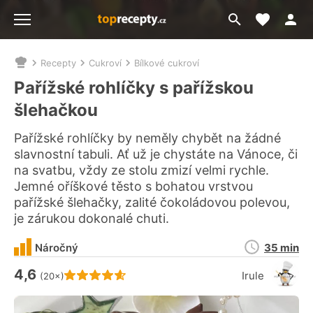
Moje akt
Přejít
Menu
na
vyhledávání
Recepty
Cukroví
Bílkové cukroví
Nacházíte
se
Pařížské rohlíčky s pařížskou
zde:
šlehačkou
Pařížské rohlíčky by neměly chybět na žádné
slavnostní tabuli. Ať už je chystáte na Vánoce, či
na svatbu, vždy ze stolu zmizí velmi rychle.
Jemné oříškové těsto s bohatou vrstvou
pařížské šlehačky, zalité čokoládovou polevou,
je zárukou dokonalé chuti.
Doba
Náročný
35 min
přípravy
4,6
Hodnocení receptu je
Irule
(20×)