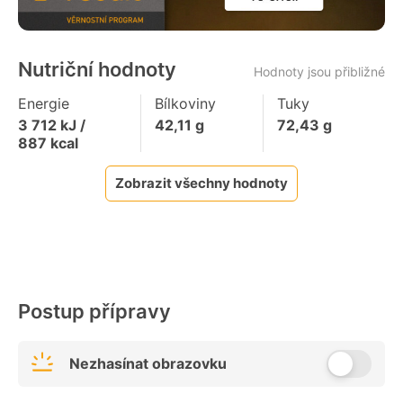
Nutriční hodnoty
Hodnoty jsou přibližné
Energie
Bílkoviny
Tuky
3 712
kJ /
42,11
g
72,43
g
887
kcal
Zobrazit všechny hodnoty
Postup přípravy
Nezhasínat obrazovku