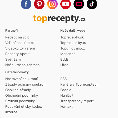
Partneři
Naše další weby
Recept na jídlo
Toprecepty.sk
Vaření na Lifee.cz
Topmoucniky.cz
Videokurzy vaření
Topgrilovani.cz
Recepty Apetit
Marianne
Svět ženy
ELLE
Naše krásná zahrada
Lifee
Ostatní odkazy
Nastavení soukromí
RSS
Zásady ochrany soukromí
Kariéra v Topreceptech
Cookies zásady
Foodie
Obchodní podmínky
Nahlásit
Smluvní podmínky
Transparency report
Redakční etický kodex
Kontakt
Inzerce