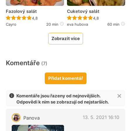
Fazolový salát
Cuketový salát
Recept ještě nebyl hodnocen
Recept ještě nebyl 
4,8
4,8
Cayro
20 min
eva hubova
60 min
Zobrazit více
Komentáře
(7)
Přidat komentář
Komentáře jsou řazeny od nejnovějších.
Odpovědi k nim se zobrazují od nejstarších.
13. 5. 2021 16:10
Panova