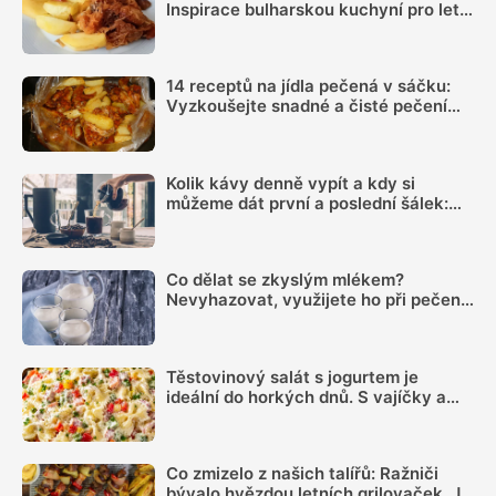
Inspirace bulharskou kuchyní pro letní
oběd z jednoho pekáčku
14 receptů na jídla pečená v sáčku:
Vyzkoušejte snadné a čisté pečení
plné chuti
Kolik kávy denně vypít a kdy si
můžeme dát první a poslední šálek:
Načasování je důležité
Co dělat se zkyslým mlékem?
Nevyhazovat, využijete ho při pečení i
na zahradě
Těstovinový salát s jogurtem je
ideální do horkých dnů. S vajíčky a
čerstvými rajčaty chutná výborně
Co zmizelo z našich talířů: Ražniči
bývalo hvězdou letních grilovaček. Je