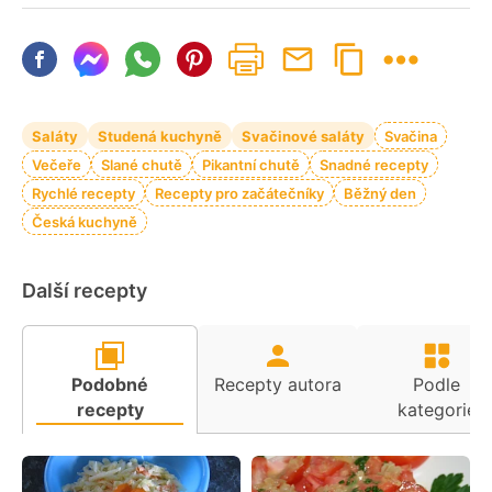
Saláty
Studená kuchyně
Svačinové saláty
Svačina
Večeře
Slané chutě
Pikantní chutě
Snadné recepty
Rychlé recepty
Recepty pro začátečníky
Běžný den
Česká kuchyně
Další recepty
Podobné
Recepty autora
Podle
recepty
kategorie