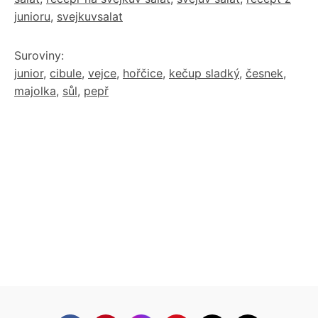
junioru
,
svejkuvsalat
Suroviny:
junior
,
cibule
,
vejce
,
hořčice
,
kečup sladký
,
česnek
,
majolka
,
sůl
,
pepř