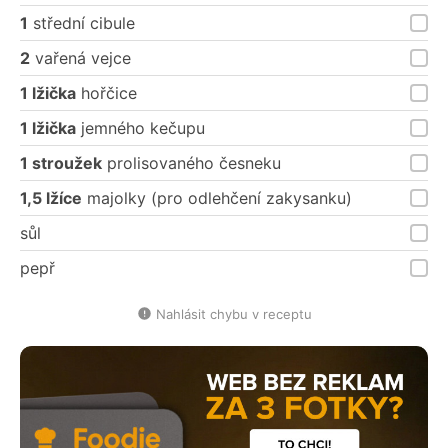
1
střední cibule
2
vařená vejce
1 lžička
hořčice
1 lžička
jemného kečupu
1 stroužek
prolisovaného česneku
1,5 lžíce
majolky (pro odlehčení zakysanku)
sůl
pepř
Nahlásit chybu v receptu