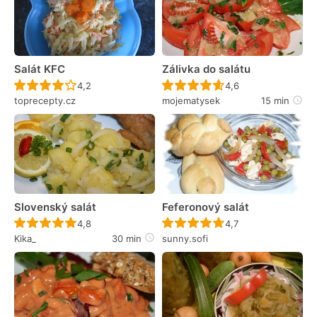
Salát KFC
Zálivka do salátu
Recept ještě nebyl hodnocen
Recept ještě nebyl 
4,2
4,6
toprecepty.cz
mojematysek
15 min
Slovenský salát
Feferonový salát
Recept ještě nebyl hodnocen
Recept ještě nebyl 
4,8
4,7
Kika_
30 min
sunny.sofi