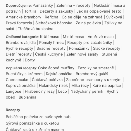
Pomazánky
|
Zelenina – recepty
|
Nakládání masa a
Doporučujeme:
potravin
|
Tortilla
|
Dezerty a zákusky
|
Jak na odpalované těsto
|
Americké brambory
|
Řeřicha
|
Co se děje na zahradě
|
Svíčková
|
Pravá focaccia
|
Šlehačková bábovka
|
Zelná polévka
|
Zálivky na
salát
|
Třešňová bublanina
Krůtí maso
|
Mleté maso
|
Vepřové maso
|
Oblíbené kategorie:
Bramborová jídla
|
Pomalý hrnec
|
Recepty pro začátečníky
|
Rychlé recepty
|
Snadné recepty
|
Pomazánky
|
Sladké recepty
|
Dietní recepty
|
Česká kuchyně
|
Zeleninové saláty
|
Studená
kuchyně
|
Dorty
Čokoládové muffiny
|
Fazolky na smetaně
|
Populární recepty:
Buchtičky s krémem
|
Rajská omáčka
|
Bramborový guláš
|
Cheesecake
|
Čočková polévka
|
Zapečené brambory s uzeným
|
Koprová omáčka
|
Holandský řízek
|
Míša řezy
|
Kuře na paprice
|
Langoše
|
Hraběnčiny řezy
|
Lečo
|
Nadýchaný perník
|
Rychlý
oběd
|
Bublanina
Recepty
Babiččina polévka ze sušených hub
Sýrová pomazánka s cuketou
Čočkové ragú s kuřecím masem