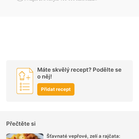
Máte skvělý recept? Podělte se
o něj!
Přidat recept
Přečtěte si
Šťavnaté vepřové, zelí a rajčata: