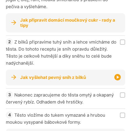
pečiva a vyšleháme.
Jak připravit domácí moučkový cukr - rady a
tipy
Z bílků připravíme tuhý sníh a lehce vmícháme do
těsta. Do tohoto receptu je sníh opravdu důležitý.
Těsto je celkově hutnější a díky sněhu to celé bude
nadýchanější.
Jak vyšlehat pevný sníh z bílků
Nakonec zapracujeme do těsta omytý a okapaný
červený rybíz. Odhadem dvě hrstičky.
Těsto vložíme do tukem vymazané a hrubou
moukou vysypané bábovkové formy.