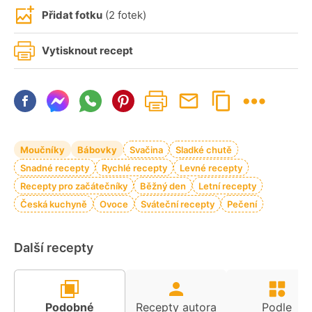
Přidat fotku
(2 fotek)
Vytisknout recept
Moučníky
Bábovky
Svačina
Sladké chutě
Snadné recepty
Rychlé recepty
Levné recepty
Recepty pro začátečníky
Běžný den
Letní recepty
Česká kuchyně
Ovoce
Sváteční recepty
Pečení
Další recepty
Podobné
Recepty autora
Podle