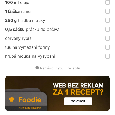
100 ml
oleje
1 lžička
rumu
250 g
hladké mouky
0,5 sáčku
prášku do pečiva
červený rybíz
tuk na vymazání formy
hrubá mouka na vysypání
Nahlásit chybu v receptu