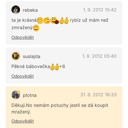
1. 9. 2012 15:42
rebeka
ta je krásná
rybíz už mám než
zmražený
Odpovědět
1. 9. 2012 05:40
suslajda
Pěkná bábovečka
+6
Odpovědět
31. 8. 2012 18:33
plotna
Děkuji.No nemám potuchy jestli se dá koupit
mražený.
Odpovědět