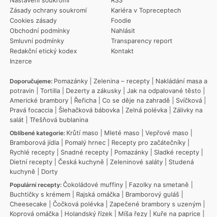
Zásady ochrany soukromí
Kariéra v Topreceptech
Cookies zásady
Foodie
Obchodní podmínky
Nahlásit
Smluvní podmínky
Transparency report
Redakční etický kodex
Kontakt
Inzerce
Pomazánky
|
Zelenina – recepty
|
Nakládání masa a
Doporučujeme:
potravin
|
Tortilla
|
Dezerty a zákusky
|
Jak na odpalované těsto
|
Americké brambory
|
Řeřicha
|
Co se děje na zahradě
|
Svíčková
|
Pravá focaccia
|
Šlehačková bábovka
|
Zelná polévka
|
Zálivky na
salát
|
Třešňová bublanina
Krůtí maso
|
Mleté maso
|
Vepřové maso
|
Oblíbené kategorie:
Bramborová jídla
|
Pomalý hrnec
|
Recepty pro začátečníky
|
Rychlé recepty
|
Snadné recepty
|
Pomazánky
|
Sladké recepty
|
Dietní recepty
|
Česká kuchyně
|
Zeleninové saláty
|
Studená
kuchyně
|
Dorty
Čokoládové muffiny
|
Fazolky na smetaně
|
Populární recepty:
Buchtičky s krémem
|
Rajská omáčka
|
Bramborový guláš
|
Cheesecake
|
Čočková polévka
|
Zapečené brambory s uzeným
|
Koprová omáčka
|
Holandský řízek
|
Míša řezy
|
Kuře na paprice
|