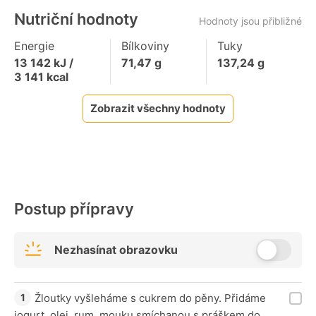
Nutriční hodnoty
Hodnoty jsou přibližné
Energie
Bílkoviny
Tuky
13 142
kJ /
71,47
g
137,24
g
3 141
kcal
Zobrazit všechny hodnoty
Postup přípravy
Nezhasínat obrazovku
Žloutky vyšleháme s cukrem do pěny. Přidáme
jogurt, olej, rum, mouku smíchanou s práškem do