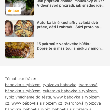
Jak připravit domácí moučkový cukr?
Videonávod prozradí, jak snadno jde
vyrobit
34×
Hodnocení
Autorka Líné kuchařky zvládá dvě
práce, děti i zahradu. Sází proto na
jednoduchá jídla, ale umí i poctivé
frgále
15 pokrmů z vepřového bůčku:
Dopřejte si masitou lahůdku v mnoha
podobách
Tématické fráze:
babovka s rybizem
,
rybizova babovka
,
tvarohová
bábovka s rybízem
,
cuketová bábovka s rybízem
,
rybíz vmícháme do těsta
,
www bábovka s rybizem
cz
,
www bábovka s ribizem cz
,
tvarohová rybizova
bábovka
,
bábovka rybíz
,
babovka s rybízem a