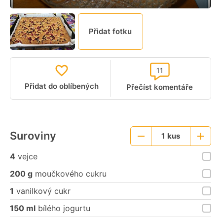
Přidat fotku
11
Přidat do oblíbených
Přečíst komentáře
Suroviny
1
kus
Menší
Větší
porce
porce
4
vejce
200 g
moučkového cukru
1
vanilkový cukr
150 ml
bílého jogurtu