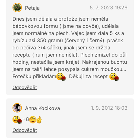
5. 7. 2023 19:26
Petaja
Dnes jsem dělala a protože jsem neměla
bábovkovou formu ( jsme na dovče), udělala
jsem normálně na plech. Vajec jsem dala 5 ks a
rybízu asi 350 gramů (červený i černý), prášek
do pečiva 3/4 sáčku, jinak jsem se držela
receptu ( rum jsem neměla). Plech zmizel do půl
hodiny, nestačila jsem krájet. Nakrájenou buchtu
jsem na talíři lehce posypala cukrem moučkou…
Fotečku přikládám
. Děkuji za recept
.
Odpovědět
1. 9. 2012 18:03
Anna Kocikova
+8
Odpovědět