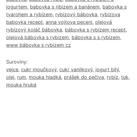
jogurtem
,
babovka s ribizem a banánem
,
babovka s
tvarohem a rybízem
,
rybízový bábovka
,
rybizova
babovka recept
,
anna vojtova peceni
,
olejová
rybízový koláč bábovka
,
bábovka s rybízem recept
,
olejová bábovka s rybizem
,
bábovka s s rybízem
,
www bábovka s rybizem cz
Suroviny:
vejce
,
cukr moučkový
,
cukr vanilkový
,
jogurt bílý
,
olej
,
rum
,
mouka hladká
,
prášek do pečiva
,
rybíz
,
tuk
,
mouka hrubá