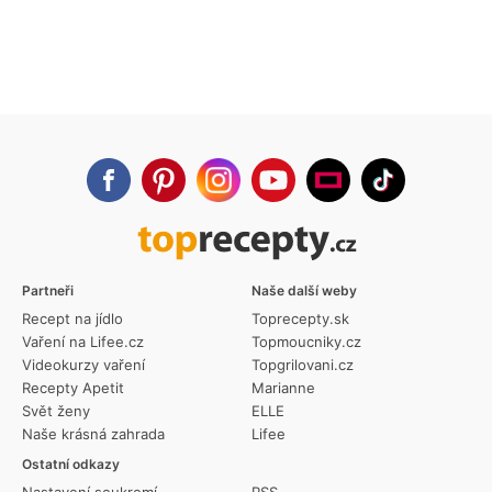
Partneři
Naše další weby
Recept na jídlo
Toprecepty.sk
Vaření na Lifee.cz
Topmoucniky.cz
Videokurzy vaření
Topgrilovani.cz
Recepty Apetit
Marianne
Svět ženy
ELLE
Naše krásná zahrada
Lifee
Ostatní odkazy
Nastavení soukromí
RSS