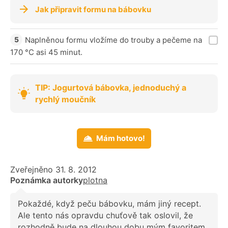
Jak připravit formu na bábovku
Naplněnou formu vložíme do trouby a pečeme na
170 °C asi 45 minut.
TIP: Jogurtová bábovka, jednoduchý a
rychlý moučník
Mám hotovo!
Zveřejněno 31. 8. 2012
Poznámka autorky
plotna
Pokaždé, když peču bábovku, mám jiný recept.
Ale tento nás opravdu chuťově tak oslovil, že
rozhodně bude na dlouhou dobu mým favoritem.