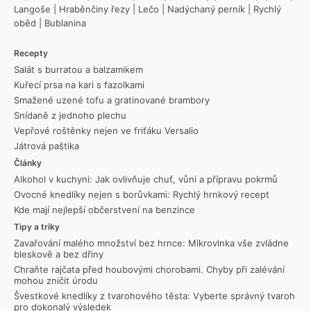
Langoše
|
Hraběnčiny řezy
|
Lečo
|
Nadýchaný perník
|
Rychlý
oběd
|
Bublanina
Recepty
Salát s burratou a balzamikem
Kuřecí prsa na kari s fazolkami
Smažené uzené tofu a gratinované brambory
Snídaně z jednoho plechu
Vepřové roštěnky nejen ve friťáku Versalio
Játrová paštika
Články
Alkohol v kuchyni: Jak ovlivňuje chuť, vůni a přípravu pokrmů
Ovocné knedlíky nejen s borůvkami: Rychlý hrnkový recept
Kde mají nejlepší občerstvení na benzince
Tipy a triky
Zavařování malého množství bez hrnce: Mikrovlnka vše zvládne
bleskově a bez dřiny
Chraňte rajčata před houbovými chorobami. Chyby při zalévání
mohou zničit úrodu
Švestkové knedlíky z tvarohového těsta: Vyberte správný tvaroh
pro dokonalý výsledek