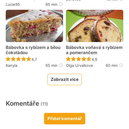
Lucie95
65 min
Bábovka s rybízem a bílou
Bábovka voňavá s rybízem
čokoládou
a pomerančem
Recept ještě nebyl hodnocen
Recept ještě nebyl 
4,7
4,6
Kanyla
65 min
Olga Urvalkova
60 min
Zobrazit více
Komentáře
(11)
Přidat komentář