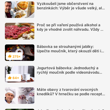
Vyzkoušeli jsme občerstvení na
benzinkách: Výběr je všude velký, ale
sázka na sekanou za 69 Kč se
rozhodně vyplatí
Proč se při vaření používá alkohol a
kdy je vhodné zvolit náhradu. Vždy se
totiž neodpaří
Bábovka se strouhanými jablky:
Upečte moučník, který okouzlí děti i
dospělé
275×
Hodnocení
Jogurtová bábovka: Jednoduchý a
rychlý moučník podle videonávodu
zvládne každý
64×
Hodnocení
Máte obavy z tvarování ovocných
knedlíků? V hrnečku se podle receptu
knedlíkového mistra vždy povedou