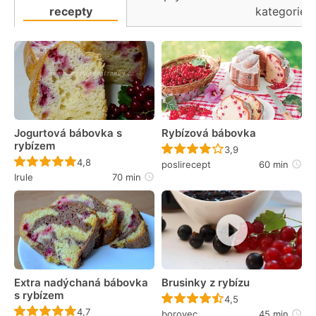
recepty
kategorie
Jogurtová bábovka s
Rybízová bábovka
rybízem
Recept ještě nebyl 
3,9
Recept ještě nebyl hodnocen
4,8
poslirecept
60 min
Irule
70 min
Extra nadýchaná bábovka
Brusinky z rybízu
s rybízem
Recept ještě nebyl 
4,5
Recept ještě nebyl hodnocen
4,7
borovec
45 min