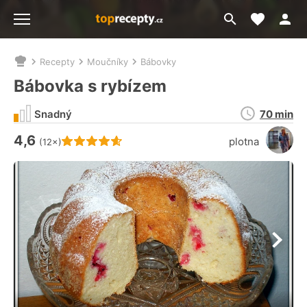
Moje akt
Přejít
Menu
na
vyhledávání
Recepty
Moučníky
Bábovky
Nacházíte
se
Bábovka s rybízem
zde:
Doba
Snadný
70 min
přípravy
4,6
Hodnocení receptu je
plotna
(12×)