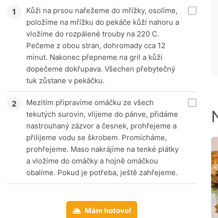
Kůži na prsou nařežeme do mřížky, osolíme,
položíme na mřížku do pekáče kůží nahoru a
vložíme do rozpálené trouby na 220 C.
Pečeme z obou stran, dohromady cca 12
minut. Nakonec přepneme na gril a kůži
dopečeme dokřupava. Všechen přebytečný
tuk zůstane v pekáčku.
Mezitím připravíme omáčku ze všech
tekutých surovin, vlijeme do pánve, přidáme
nastrouhaný zázvor a česnek, prohřejeme a
přilijeme vodu se škrobem. Promícháme,
prohřejeme. Maso nakrájíme na tenké plátky
a vložíme do omáčky a hojně omáčkou
obalíme. Pokud je potřeba, ještě zahřejeme.
Mám hotovo!