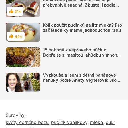
překvapivě snadná. Zkuste ji podle
videonávodu
21×
Hodnocení
Kolik použít pudinků na litr mléka? Pro
začátečníky máme jednoduchou radu
44×
Hodnocení
15 pokrmů z vepřového bůčku:
Dopřejte si masitou lahůdku v mnoha
podobách
Vyzkoušela jsem s dětmi banánové
nanuky podle Anety Vignerové: Jsou
tak dobré, že do konce léta jiné dělat
nebudete
Suroviny:
květy černého bezu
,
pudink vanilkový
,
mléko
,
cukr