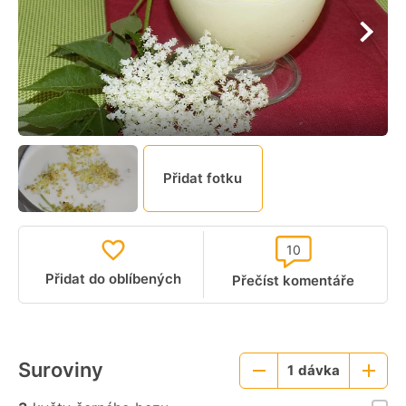
Přidat fotku
10
Přidat do oblíbených
Přečíst komentáře
Suroviny
1
dávka
Menší
Větší
porce
porce