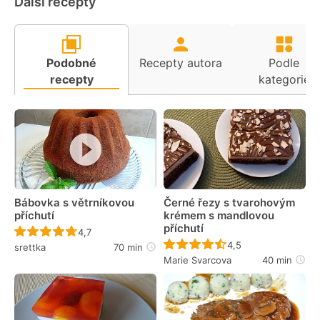
Další recepty
Podobné
Recepty autora
Podle
recepty
kategorie
Bábovka s větrníkovou
Černé řezy s tvarohovým
příchutí
krémem s mandlovou
příchutí
Recept ještě nebyl hodnocen
4,7
Recept ještě nebyl 
4,5
srettka
70 min
Marie Svarcova
40 min