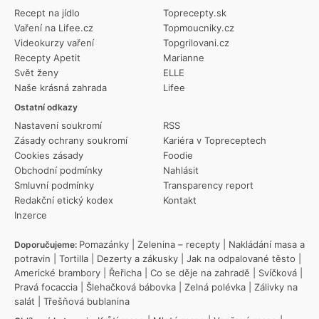
Recept na jídlo
Toprecepty.sk
Vaření na Lifee.cz
Topmoucniky.cz
Videokurzy vaření
Topgrilovani.cz
Recepty Apetit
Marianne
Svět ženy
ELLE
Naše krásná zahrada
Lifee
Ostatní odkazy
Nastavení soukromí
RSS
Zásady ochrany soukromí
Kariéra v Topreceptech
Cookies zásady
Foodie
Obchodní podmínky
Nahlásit
Smluvní podmínky
Transparency report
Redakční etický kodex
Kontakt
Inzerce
Pomazánky
|
Zelenina – recepty
|
Nakládání masa a
Doporučujeme:
potravin
|
Tortilla
|
Dezerty a zákusky
|
Jak na odpalované těsto
|
Americké brambory
|
Řeřicha
|
Co se děje na zahradě
|
Svíčková
|
Pravá focaccia
|
Šlehačková bábovka
|
Zelná polévka
|
Zálivky na
salát
|
Třešňová bublanina