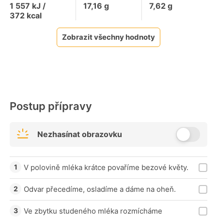
1 557
kJ /
17,16
g
7,62
g
372
kcal
Zobrazit všechny hodnoty
Postup přípravy
Nezhasínat obrazovku
V polovině mléka krátce povaříme bezové květy.
Odvar přecedíme, osladíme a dáme na oheň.
Ve zbytku studeného mléka rozmícháme