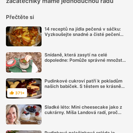
začátečníky máme jednoduchou radu
Přečtěte si
14 receptů na jídla pečená v sáčku:
Vyzkoušejte snadné a čisté pečení
plné chuti
Snídaně, která zasytí na celé
dopoledne: Pomůže správné množství
bílkovin a dostatek vlákniny
Pudinkové cukroví patří k pokladům
našich babiček. S těstem se krásně
pracuje
371×
Hodnocení
Sladké léto: Mini cheesecake jako z
cukrárny. Míša Landová radí, proč
nespěchat se šleháním náplně
Pudinková palačinková roláda je