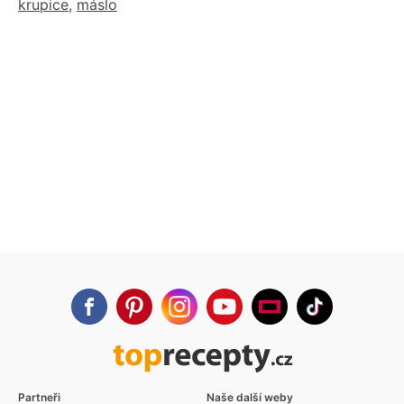
krupice
,
máslo
Partneři
Naše další weby