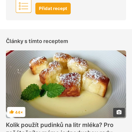
Přidat recept
Články s tímto receptem
44×
Hodnocení
Kolik použít pudinků na litr mléka? Pro