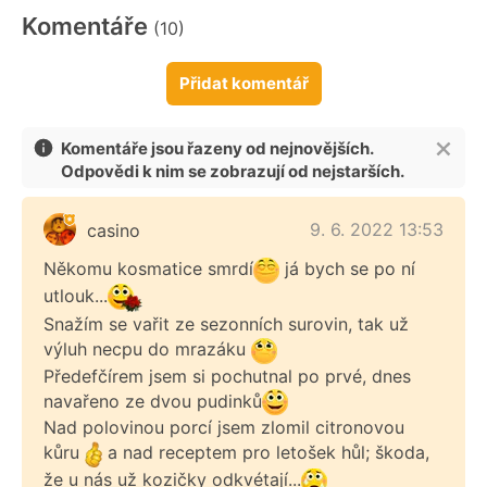
Komentáře
(10)
Přidat komentář
Komentáře jsou řazeny od nejnovějších.
Odpovědi k nim se zobrazují od nejstarších.
9. 6. 2022 13:53
casino
Někomu kosmatice smrdí
já bych se po ní
utlouk...
Snažím se vařit ze sezonních surovin, tak už
výluh necpu do mrazáku
Předefčírem jsem si pochutnal po prvé, dnes
navařeno ze dvou pudinků
Nad polovinou porcí jsem zlomil citronovou
kůru
a nad receptem pro letošek hůl; škoda,
že u nás už kozičky odkvétají...