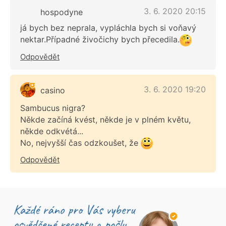
3. 6. 2020 20:15
hospodyne
já bych bez neprala, vypláchla bych si voňavý
nektar.Případné živočichy bych přecedila.
Odpovědět
3. 6. 2020 19:20
casino
Sambucus nigra?
Někde začíná kvést, někde je v plném květu,
někde odkvétá...
No, nejvyšší čas odzkoušet, že
Odpovědět