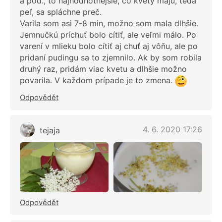
a pod., to najhodnotnejšie, čo kvety majú, teda
peľ, sa spláchne preč.
Varila som asi 7-8 min, možno som mala dlhšie.
Jemnučkú príchuť bolo cítiť, ale veľmi málo. Po
varení v mlieku bolo cítiť aj chuť aj vôňu, ale po
pridaní pudingu sa to zjemnilo. Ak by som robila
druhý raz, pridám viac kvetu a dlhšie možno
povarila. V každom prípade je to zmena.
Odpovědět
4. 6. 2020 17:26
tejaja
Odpovědět