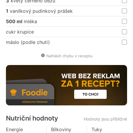
3
květy černého bezu
1
vanilkový pudinkový prášek
500 ml
mléka
cukr krupice
máslo (podle chuti)
Nahlásit chybu v receptu
Nutriční hodnoty
Hodnoty jsou přibližné
Energie
Bílkoviny
Tuky