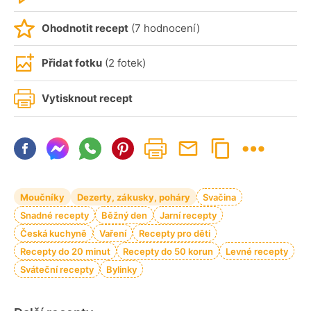
Ohodnotit recept
(7 hodnocení)
Přidat fotku
(2 fotek)
Vytisknout recept
Moučníky
Dezerty, zákusky, poháry
Svačina
Snadné recepty
Běžný den
Jarní recepty
Česká kuchyně
Vaření
Recepty pro děti
Recepty do 20 minut
Recepty do 50 korun
Levné recepty
Sváteční recepty
Bylinky