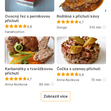
Ovocný řez s perníkovou
Roštěná s příchutí kávy
příchutí
Recept ještě nebyl 
4,7
Recept ještě nebyl hodnocen
4,8
Dooga
510 min
hanahcotton
Karbanátky s tvarůžkovou
Čočka s uzenou příchutí
příchutí
Recept ještě nebyl 
4,8
Recept ještě nebyl hodnocen
4,7
Anna Kocikova
70 min
Anna Kocikova
60 min
Zobrazit více