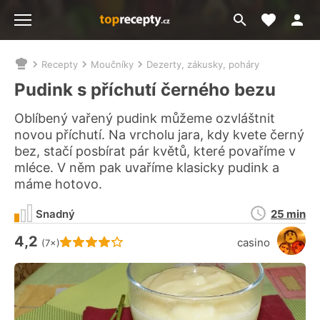
Moje akt
Přejít
Menu
na
vyhledávání
Recepty
Moučníky
Dezerty, zákusky, poháry
Nacházíte
se
Pudink s příchutí černého bezu
zde:
Oblíbený vařený pudink můžeme ozvláštnit
novou příchutí. Na vrcholu jara, kdy kvete černý
bez, stačí posbírat pár květů, které povaříme v
mléce. V něm pak uvaříme klasicky pudink a
máme hotovo.
Doba
Snadný
25 min
přípravy
4,2
Hodnocení receptu je
casino
(7×)