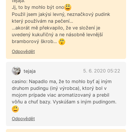
tejaja:
Jj, to by mohlo být ono
Použil jsem jakýsi levný, neznačkový pudink
který používám na pečení...
...akorát mě překvapilo, že ve složení je
uvedený kukuřičný a ne násobně levnější
bramborový škrob...
Odpovědět
5. 6. 2020 05:22
tejaja
casino: Napadlo ma, že to mohlo byť aj iným
druhom pudingu (iný výrobca), ktorý bol v
mojom prípade viac aromatizovaný a prebil
vôňu a chuť bazy. Vyskúšam s iným pudingom.
Odpovědět