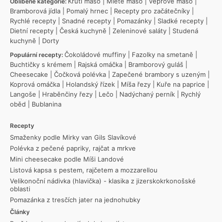
Krůtí maso
|
Mleté maso
|
Vepřové maso
|
Oblíbené kategorie:
Bramborová jídla
|
Pomalý hrnec
|
Recepty pro začátečníky
|
Rychlé recepty
|
Snadné recepty
|
Pomazánky
|
Sladké recepty
|
Dietní recepty
|
Česká kuchyně
|
Zeleninové saláty
|
Studená
kuchyně
|
Dorty
Čokoládové muffiny
|
Fazolky na smetaně
|
Populární recepty:
Buchtičky s krémem
|
Rajská omáčka
|
Bramborový guláš
|
Cheesecake
|
Čočková polévka
|
Zapečené brambory s uzeným
|
Koprová omáčka
|
Holandský řízek
|
Míša řezy
|
Kuře na paprice
|
Langoše
|
Hraběnčiny řezy
|
Lečo
|
Nadýchaný perník
|
Rychlý
oběd
|
Bublanina
Recepty
Smaženky podle Mirky van Gils Slavíkové
Polévka z pečené papriky, rajčat a mrkve
Mini cheesecake podle Míši Landové
Listová kapsa s pestem, rajčetem a mozzarellou
Velikonoční nádivka (hlavička) - klasika z jizerskokrkonošské
oblasti
Pomazánka z tresčích jater na jednohubky
Články