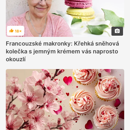
18×
Hodnocení
Francouzské makronky: Křehká sněhová
kolečka s jemným krémem vás naprosto
okouzlí