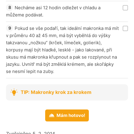
Necháme asi 12 hodin odležet v chladu a
můžeme podávat.
Pokud se vše podaří, tak ideální makronka má mít
v průměru 40 až 45 mm, má být vyběhlá do výšky
takzvanou „nožkou“ (krček, límeček, golierik),
korpusy mají být hladké, lesklé - jako lakované, při
skusu má makronka křupnout a pak se rozplynout na
jazyku. Uvnitř má být změklá krémem, ale skořápky
se nesmí lepit na zuby.
TIP: Makronky krok za krokem
Mám hotovo!
Zveřejněno 5. 2. 2014