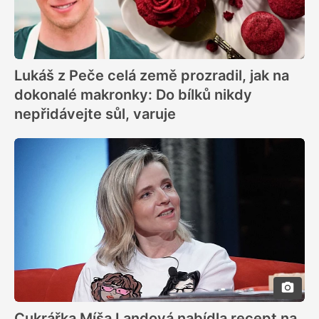
Lukáš z Peče celá země prozradil, jak na
dokonalé makronky: Do bílků nikdy
nepřidávejte sůl, varuje
Cukrářka Míša Landová nabídla recept na