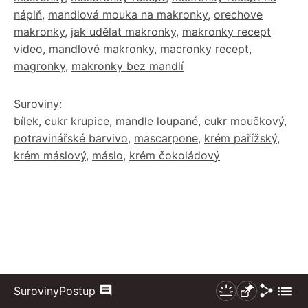
náplň
,
mandlová mouka na makronky
,
orechove
makronky
,
jak udělat makronky
,
makronky recept
video
,
mandlové makronky
,
macronky recept
,
magronky
,
makronky bez mandlí
Suroviny:
bílek
,
cukr krupice
,
mandle loupané
,
cukr moučkový
,
potravinářské barvivo
,
mascarpone
,
krém pařížský
,
krém máslový
,
máslo
,
krém čokoládový
Sdílet
Zobraz
Suroviny
Postup
Komentáře
Nezhasínat
Připnout
více