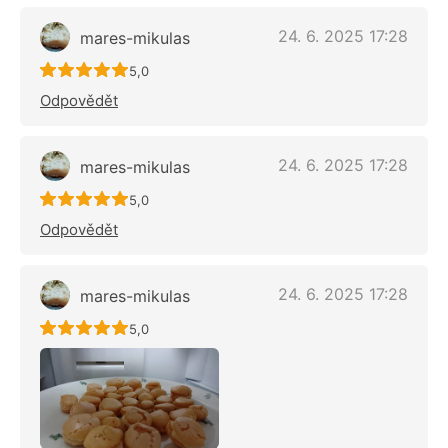
24. 6. 2025 17:28
mares-mikulas
Recept ještě nebyl hodnocen
5,0
Odpovědět
24. 6. 2025 17:28
mares-mikulas
Recept ještě nebyl hodnocen
5,0
Odpovědět
24. 6. 2025 17:28
mares-mikulas
Recept ještě nebyl hodnocen
5,0