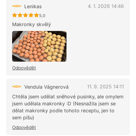
4. 1. 2026 14:46
Lenikas
Recept ještě nebyl hodnocen
5,0
Makronky skvělý
Odpovědět
11. 9. 2025 14:11
Vendula Vágnerová
Chtěla jsem udělat sněhové pusinky, ale omylem
jsem udělala makronky :D (Nesnažila jsem se
dělat makronky podle tohoto receptu, jen to
sem píšu)
Odpovědět