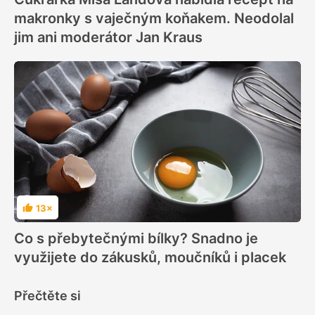
makronky s vaječným koňakem. Neodolal
jim ani moderátor Jan Kraus
13×
Hodnocení
Co s přebytečnými bílky? Snadno je
využijete do zákusků, moučníků i placek
Přečtěte si