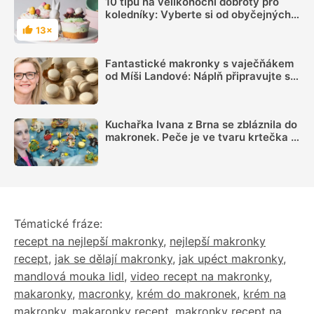
10 tipů na velikonoční dobroty pro
koledníky: Vyberte si od obyčejných
vajíček k originálním nápadům
13×
Hodnocení
Fantastické makronky s vaječňákem
od Míši Landové: Náplň připravujte s
dostatečným předstihem, radí slavná
cukrářka
Kuchařka Ivana z Brna se zbláznila do
makronek. Peče je ve tvaru krtečka i
lega a za své výtvory získala již tři
medaile
Tématické fráze:
recept na nejlepší makronky
,
nejlepší makronky
recept
,
jak se dělají makronky
,
jak upéct makronky
,
mandlová mouka lidl
,
video recept na makronky
,
makaronky
,
macronky
,
krém do makronek
,
krém na
makronky
,
makaronky recept
,
makronky recept na