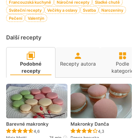
Francouzská kuchyně
Náročné recepty
Sladké chutě
Sváteční recepty
Večírky a oslavy
Svatba
Narozeniny
Pečení
Valentýn
Další recepty
Podobné
Recepty autora
Podle
recepty
kategorie
Barevné makronky
Makronky Danča
Recept ještě nebyl hodnocen
Recept ještě nebyl 
4,6
4,3
Maja Motti
74 min
Danca beruska