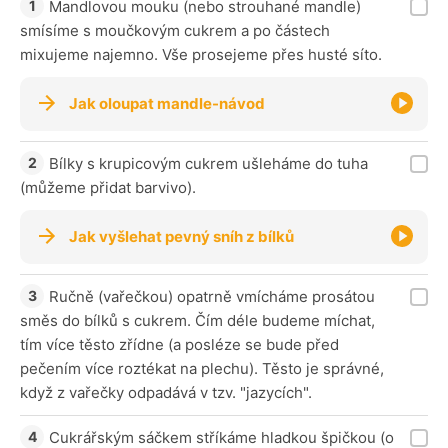
Mandlovou mouku (nebo strouhané mandle)
smísíme s moučkovým cukrem a po částech
mixujeme najemno. Vše prosejeme přes husté síto.
Jak oloupat mandle-návod
Bílky s krupicovým cukrem ušleháme do tuha
(můžeme přidat barvivo).
Jak vyšlehat pevný sníh z bílků
Ručně (vařečkou) opatrně vmícháme prosátou
směs do bílků s cukrem. Čím déle budeme míchat,
tím více těsto zřídne (a posléze se bude před
pečením více roztékat na plechu). Těsto je správné,
když z vařečky odpadává v tzv. "jazycích".
Cukrářským sáčkem stříkáme hladkou špičkou (o