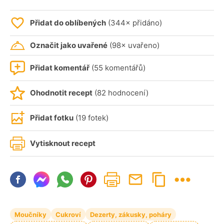
Přidat do oblíbených
(344× přidáno)
Označit jako uvařené
(98× uvařeno)
Přidat komentář
(55 komentářů)
Ohodnotit recept
(82 hodnocení)
Přidat fotku
(19 fotek)
Vytisknout recept
Moučníky
Cukroví
Dezerty, zákusky, poháry