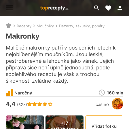
Moje akt
Přejít
Menu
na
vyhledávání
Recepty
Moučníky
Dezerty, zákusky, poháry
Nacházíte
se
Makronky
zde:
Maličké makronky patří v posledních letech k
nejoblíbenějším moučníkům. Jsou lesklé,
pestrobarevné a lehounké jako vánek. Jejich
příprava sice není úplně jednoduchá, podle
spolehlivého receptu je však s trochou
šikovnosti zvládne každý.
Doba
Náročný
160 min
přípravy
4,4
Hodnocení receptu je
casino
(82×)
Připn
+17
Přidat fotku