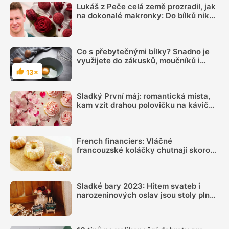
Lukáš z Peče celá země prozradil, jak
na dokonalé makronky: Do bílků nikdy
nepřidávejte sůl, varuje
Co s přebytečnými bílky? Snadno je
využijete do zákusků, moučníků i
placek
13×
Hodnocení
Sladký První máj: romantická místa,
kam vzít drahou polovičku na kávičku
a dezert
French financiers: Vláčné
francouzské koláčky chutnají skoro
jako makronky. Jsou jednodušší a
specifickou vůni jim dodá hnědé
máslo
Sladké bary 2023: Hitem svateb i
narozeninových oslav jsou stoly plné
makronek, lízátek a domácích
bonbonků