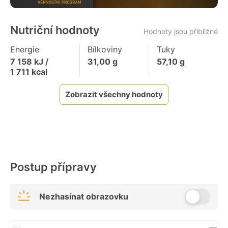
Nutriční hodnoty
Hodnoty jsou přibližné
Energie
Bílkoviny
Tuky
7 158
kJ /
31,00
g
57,10
g
1 711
kcal
Zobrazit všechny hodnoty
Postup přípravy
Nezhasínat obrazovku