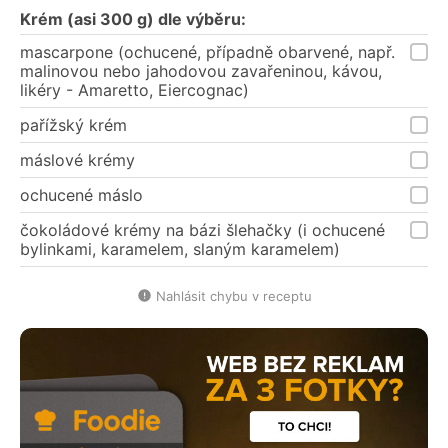
Krém (asi 300 g) dle výběru:
mascarpone (ochucené, případně obarvené, např.
malinovou nebo jahodovou zavařeninou, kávou,
likéry - Amaretto, Eiercognac)
pařížský krém
máslové krémy
ochucené máslo
čokoládové krémy na bázi šlehačky (i ochucené
bylinkami, karamelem, slaným karamelem)
Nahlásit chybu v receptu