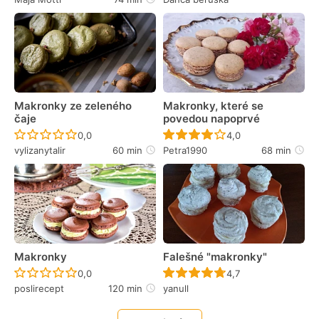
Makronky ze zeleného
Makronky, které se
čaje
povedou napoprvé
Recept ještě nebyl hodnocen
Recept ještě nebyl 
0,0
4,0
vylizanytalir
60 min
Petra1990
68 min
Makronky
Falešné "makronky"
Recept ještě nebyl hodnocen
Recept ještě nebyl 
0,0
4,7
poslirecept
120 min
yanull