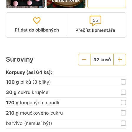
dalších fotek
video
55
Přidat do oblíbených
Přečíst komentáře
Suroviny
32
kusů
Menší
Větší
porce
porce
Korpusy (asi 64 ks):
100 g
bílků (3 bílky)
30 g
cukru krupice
120 g
loupaných mandlí
210 g
moučkového cukru
barvivo (nemusí být)