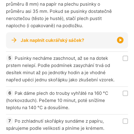
průměru 8 mm) na papír na plechu pusinky o
průměru asi 35 mm. Pokud se pusinky dostatečně
neroztečou (těsto je husté), stačí plech pustit
naplocho (i opakovaně) na podložku.
Jak naplnit cukrářský sáček?
Pusinky necháme zaschnout, až se na dotek
prstem nelepí. Podle podmínek zasychání trvá od
desítek minut až po jednotky hodin a je vhodné
napřed upéci jednu skořápku jako zkušební vzorek.
Pak dáme plech do trouby vyhřáté na 160 °C
(horkovzduch). Pečeme 10 minut, poté snížíme
teplotu na 140 °C a dosušíme.
Po zchladnutí skořápky sundáme z papíru,
spárujeme podle velikosti a plníme je krémem.