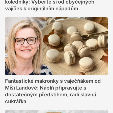
koledníky: Vyberte si od obyčejných
vajíček k originálním nápadům
Fantastické makronky s vaječňákem od
Míši Landové: Náplň připravujte s
dostatečným předstihem, radí slavná
cukrářka