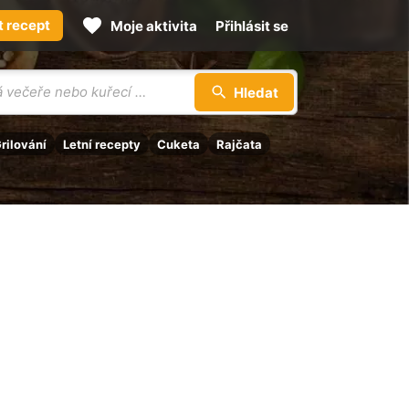
t recept
Moje aktivita
Přihlásit se
Hledat
rilování
Letní recepty
Cuketa
Rajčata