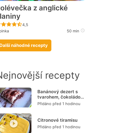
olévečka z anglické
laniny
Recept ještě nebyl hodnocen
4,5
binka
50 min
Další náhodné recepty
Nejnovější recepty
Banánový dezert s
tvarohem, čokoládou
a burizony
Přidáno před 1 hodinou
Citronové tiramisu
Přidáno před 1 hodinou