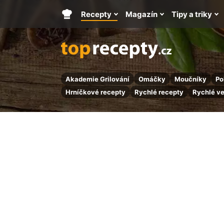
Recepty
Magazín
Tipy a triky
Hlavní
stránka
Akademie Grilování
Omáčky
Moučníky
Po
Hrníčkové recepty
Rychlé recepty
Rychlé v