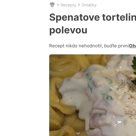
Recepty
Omáčky
Nacházíte
se
Spenatove tortelin
zde:
polevou
Recept nikdo nehodnotil, buďte první
Oh