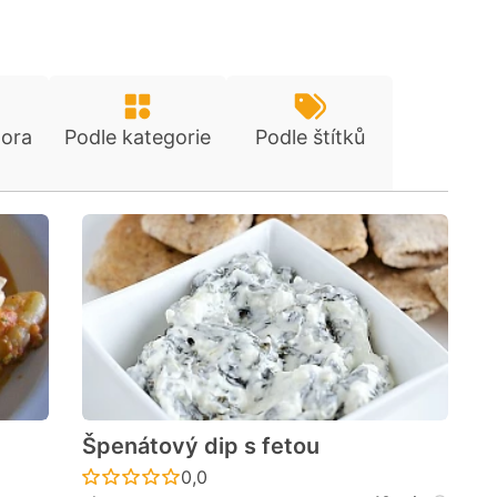
tora
Podle kategorie
Podle štítků
Špenátový dip s fetou
cen
Recept ještě nebyl hodnocen
0,0