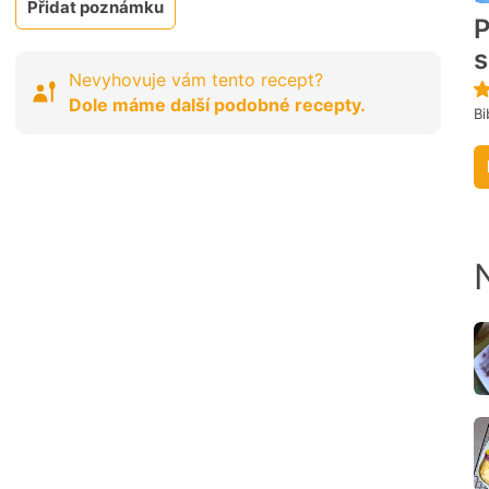
Přidat poznámku
P
s
Nevyhovuje vám tento recept?
Dole máme další podobné recepty.
Bi