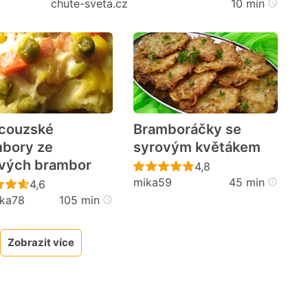
chute-sveta.cz
10 min
couzské
Bramboráčky se
bory ze
syrovým květákem
cen
vých brambor
Recept ještě nebyl h
4,8
mika59
45 min
Recept ještě nebyl hodnocen
4,6
ka78
105 min
Zobrazit více