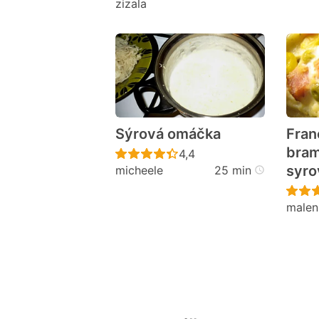
zizala
Sýrová omáčka
Fran
bram
Recept ještě nebyl hodno
4,4
syro
micheele
25 min
malen