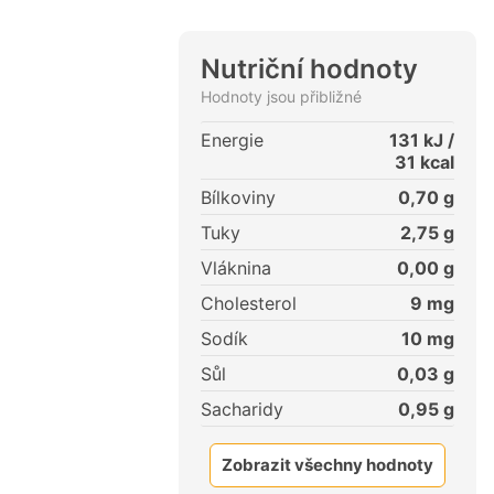
Nutriční hodnoty
Hodnoty jsou přibližné
Energie
131
kJ /
31
kcal
Bílkoviny
0,70
g
Tuky
2,75
g
Vláknina
0,00
g
Cholesterol
9
mg
Sodík
10
mg
Sůl
0,03
g
Sacharidy
0,95
g
Zobrazit všechny hodnoty