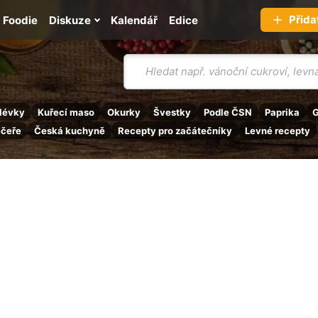
Přida
Foodie
Diskuze
Kalendář
Edice
Vyhledávání
lévky
Kuřecí maso
Okurky
Švestky
Podle ČSN
Paprika
G
ečeře
Česká kuchyně
Recepty pro začátečníky
Levné recepty