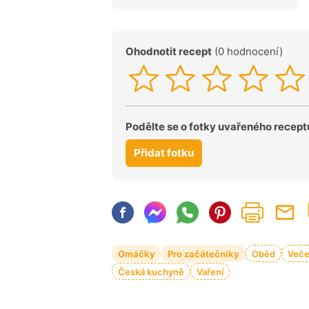
Ohodnotit recept
(0 hodnocení)
Podělte se o fotky uvařeného recept
Přidat fotku
Omáčky
Pro začátečníky
Oběd
Veče
Česká kuchyně
Vaření