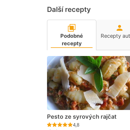
Další recepty
Podobné
Recepty au
recepty
Pesto ze syrových rajčat
Recept ještě nebyl hodno
4,8