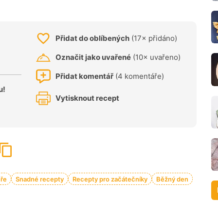
Přidat do oblíbených
(17× přidáno)
Označit jako uvařené
(10× uvařeno)
Přidat komentář
(4 komentáře)
u!
Vytisknout recept
ře
Snadné recepty
Recepty pro začátečníky
Běžný den