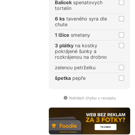
Balicek
spenatovych
tortelin
6 ks
taveného syra dle
chute
1 lžice
smetany
3 plátky
na kostky
pokrájené šunky a
rozkrájenou na drobno
zelenou petrželku
špetka
pepře
Nahlásit chybu v receptu