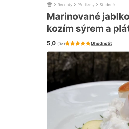
Recepty
Předkrmy
Studené
Nacházíte
se
Marinované jablko
zde:
kozím sýrem a pl
5,0
Hodnocení receptu je
Ohodnotit
(3×)