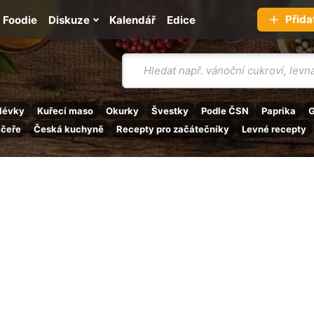
Přida
Foodie
Diskuze
Kalendář
Edice
Vyhledávání
lévky
Kuřecí maso
Okurky
Švestky
Podle ČSN
Paprika
G
ečeře
Česká kuchyně
Recepty pro začátečníky
Levné recepty