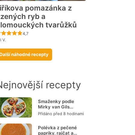
iříkova pomazánka z
zených ryb a
lomouckých tvarůžků
Recept ještě nebyl hodnocen
4,7
ri V.
Další náhodné recepty
Nejnovější recepty
Smaženky podle
Mirky van Gils
Slavíkové
Přidáno před 8 hodinami
Polévka z pečené
papriky, rajčat a