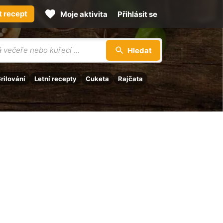
t recept
Moje aktivita
Přihlásit se
Hledat
rilování
Letní recepty
Cuketa
Rajčata