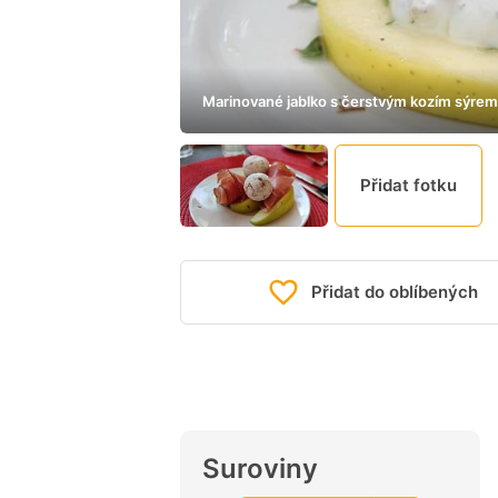
Marinované jablko s čerstvým kozím sýrem
Přidat fotku
Přidat do oblíbených
Suroviny