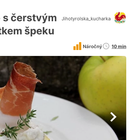
 s čerstvým
Jihotyrolska_kucharka
átkem špeku
Doba
Náročný
10 min
přípravy