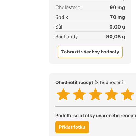
Cholesterol
90
mg
Sodík
70
mg
Sůl
0,00
g
Sacharidy
90,08
g
Zobrazit všechny hodnoty
Ohodnotit recept
(3 hodnocení)
Podělte se o fotky uvařeného recept
Přidat fotku