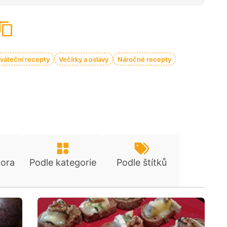
váteční recepty
Večírky a oslavy
Náročné recepty
tora
Podle kategorie
Podle štítků