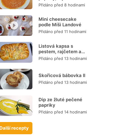
mrkve
Přidáno před 8 hodinami
Mini cheesecake
podle Míši Landové
Přidáno před 11 hodinami
Listová kapsa s
pestem, rajčetem a
mozzarellou
Přidáno před 13 hodinami
Skořicová bábovka II
Přidáno před 13 hodinami
Dip ze žluté pečené
papriky
Přidáno před 14 hodinami
Další recepty