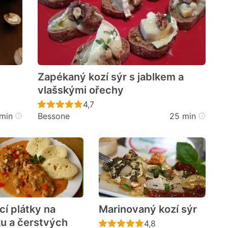
Zapékaný kozí sýr s jablkem a
vlašskými ořechy
cen
Recept ještě nebyl hodnocen
4,7
min
Bessone
25 min
cí plátky na
Marinovaný kozí sýr
u a čerstvých
Recept ještě nebyl h
4,8