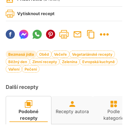
Vytisknout recept
Bezmasá jídla
Oběd
Večeře
Vegetariánské recepty
Běžný den
Zimní recepty
Zelenina
Evropská kuchyně
Vaření
Pečení
Další recepty
Podobné
Recepty autora
Podle
recepty
kategorie