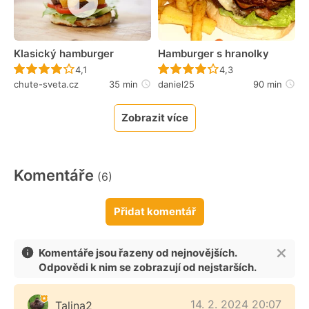
Klasický hamburger
Hamburger s hranolky
Recept ještě nebyl hodnocen
Recept ještě nebyl 
4,1
4,3
chute-sveta.cz
35 min
daniel25
90 min
Zobrazit více
Komentáře
(6)
Přidat komentář
Komentáře jsou řazeny od nejnovějších.
Odpovědi k nim se zobrazují od nejstarších.
14. 2. 2024 20:07
Talina2