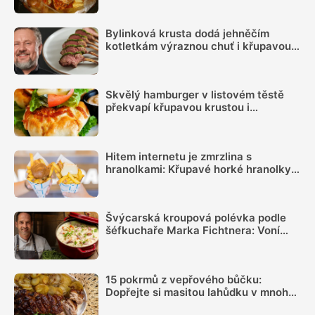
Bylinková krusta dodá jehněčím
kotletkám výraznou chuť i křupavou
kůrku, radí Mirek Kalina
Skvělý hamburger v listovém těstě
překvapí křupavou krustou i
jednodušším servírováním
Hitem internetu je zmrzlina s
hranolkami: Křupavé horké hranolky s
chladivou sladkou zmrzlinou chutnají
božsky
Švýcarská kroupová polévka podle
šéfkuchaře Marka Fichtnera: Voní
uzeným a funguje i jako skvělý
vyprošťovák
15 pokrmů z vepřového bůčku:
Dopřejte si masitou lahůdku v mnoha
podobách