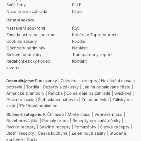
Svět ženy
ELLE
Naše krásná zahrada
Lifee
Ostatní odkazy
Nastavení soukromí
RSS
Zásady ochrany soukromí
Kariéra v Topreceptech
Cookies zásady
Foodie
Obchodní podmínky
Nahlásit
Smluvní podmínky
Transparency report
Redakční etický kodex
Kontakt
Inzerce
Pomazánky
|
Zelenina – recepty
|
Nakládání masa a
Doporučujeme:
potravin
|
Tortilla
|
Dezerty a zákusky
|
Jak na odpalované těsto
|
Americké brambory
|
Řeřicha
|
Co se děje na zahradě
|
Svíčková
|
Pravá focaccia
|
Šlehačková bábovka
|
Zelná polévka
|
Zálivky na
salát
|
Třešňová bublanina
Krůtí maso
|
Mleté maso
|
Vepřové maso
|
Oblíbené kategorie:
Bramborová jídla
|
Pomalý hrnec
|
Recepty pro začátečníky
|
Rychlé recepty
|
Snadné recepty
|
Pomazánky
|
Sladké recepty
|
Dietní recepty
|
Česká kuchyně
|
Zeleninové saláty
|
Studená
kuchyně
|
Dorty