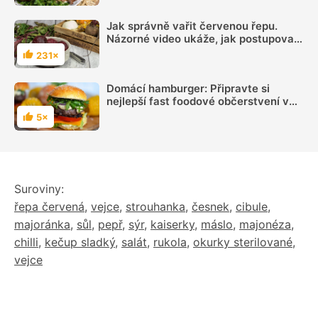
Jak správně vařit červenou řepu.
Názorné video ukáže, jak postupovat,
aby z řepy zbytečně nevytékala
231×
Hodnocení
šťáva
Domácí hamburger: Připravte si
nejlepší fast foodové občerstvení v
pohodlí domova
5×
Hodnocení
Suroviny:
řepa červená
,
vejce
,
strouhanka
,
česnek
,
cibule
,
majoránka
,
sůl
,
pepř
,
sýr
,
kaiserky
,
máslo
,
majonéza
,
chilli
,
kečup sladký
,
salát
,
rukola
,
okurky sterilované
,
vejce