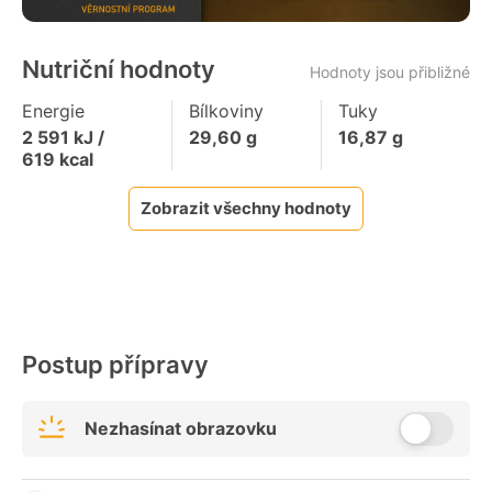
Nutriční hodnoty
Hodnoty jsou přibližné
Energie
Bílkoviny
Tuky
2 591
kJ /
29,60
g
16,87
g
619
kcal
Zobrazit všechny hodnoty
Postup přípravy
Nezhasínat obrazovku