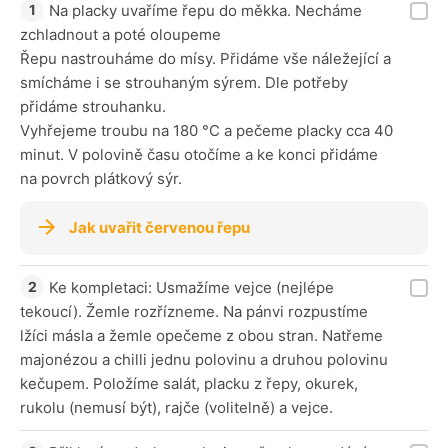
Na placky uvaříme řepu do měkka. Necháme
zchladnout a poté oloupeme
Řepu nastrouháme do mísy. Přidáme vše náležející a
smícháme i se strouhaným sýrem. Dle potřeby
přidáme strouhanku.
Vyhřejeme troubu na 180 °C a pečeme placky cca 40
minut. V polovině času otočíme a ke konci přidáme
na povrch plátkový sýr.
Jak uvařit červenou řepu
Ke kompletaci: Usmažíme vejce (nejlépe
tekoucí). Žemle rozřízneme. Na pánvi rozpustíme
lžíci másla a žemle opečeme z obou stran. Natřeme
majonézou a chilli jednu polovinu a druhou polovinu
kečupem. Položíme salát, placku z řepy, okurek,
rukolu (nemusí být), rajče (volitelně) a vejce.