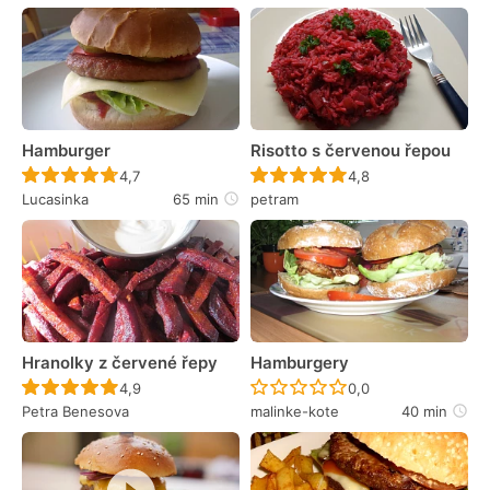
Hamburger
Risotto s červenou řepou
Recept ještě nebyl hodnocen
Recept ještě nebyl 
4,7
4,8
Lucasinka
65 min
petram
Hranolky z červené řepy
Hamburgery
Recept ještě nebyl hodnocen
Recept ještě nebyl 
4,9
0,0
Petra Benesova
malinke-kote
40 min