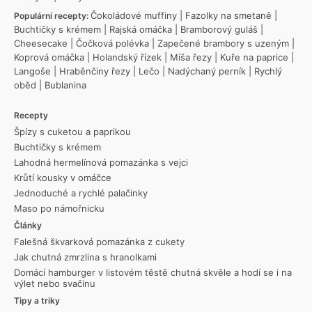
Čokoládové muffiny
|
Fazolky na smetaně
|
Populární recepty:
Buchtičky s krémem
|
Rajská omáčka
|
Bramborový guláš
|
Cheesecake
|
Čočková polévka
|
Zapečené brambory s uzeným
|
Koprová omáčka
|
Holandský řízek
|
Míša řezy
|
Kuře na paprice
|
Langoše
|
Hraběnčiny řezy
|
Lečo
|
Nadýchaný perník
|
Rychlý
oběd
|
Bublanina
Recepty
Špízy s cuketou a paprikou
Buchtičky s krémem
Lahodná hermelínová pomazánka s vejci
Krůtí kousky v omáčce
Jednoduché a rychlé palačinky
Maso po námořnicku
Články
Falešná škvarková pomazánka z cukety
Jak chutná zmrzlina s hranolkami
Domácí hamburger v listovém těstě chutná skvěle a hodí se i na
výlet nebo svačinu
Tipy a triky