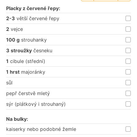
porce
porce
Placky z červené řepy:
2-3
větší červené řepy
2
vejce
100 g
strouhanky
3 stroužky
česneku
1
cibule (střední)
1 hrst
majoránky
sůl
pepř čerstvě mletý
sýr (plátkový i strouhaný)
Na bulky:
kaiserky nebo podobné žemle