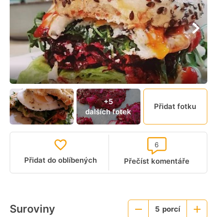
+5
Přidat fotku
dalších fotek
6
Přidat do oblíbených
Přečíst komentáře
Suroviny
5
porcí
Menší
Větší