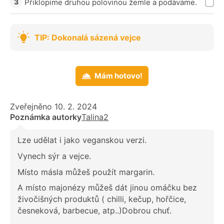
Přiklopíme druhou polovinou žemle a podáváme.
TIP: Dokonalá sázená vejce
Mám hotovo!
Zveřejněno 10. 2. 2024
Poznámka autorky
Talina2
Lze udělat i jako veganskou verzi.
Vynech sýr a vejce.
Místo másla můžeš použít margarin.
A místo majonézy můžeš dát jinou omáčku bez
živočišných produktů ( chilli, kečup, hořčice,
česneková, barbecue, atp..)Dobrou chuť.