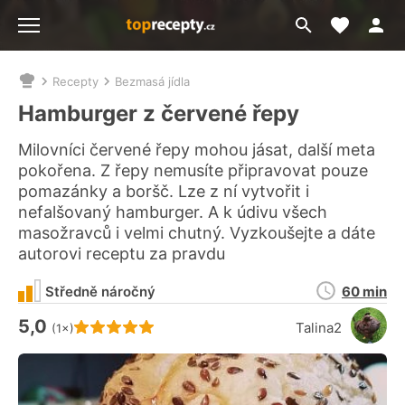
Moje akt
Přejít
Menu
na
vyhledávání
Recepty
Bezmasá jídla
Nacházíte
se
Hamburger z červené řepy
zde:
Milovníci červené řepy mohou jásat, další meta
pokořena. Z řepy nemusíte připravovat pouze
pomazánky a boršč. Lze z ní vytvořit i
nefalšovaný hamburger. A k údivu všech
masožravců i velmi chutný. Vyzkoušejte a dáte
autorovi receptu za pravdu
Doba
Středně náročný
60 min
přípravy
5,0
Hodnocení receptu je
Talina2
(1×)