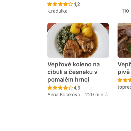
Recept ještě nebyl hodno
4,2
k.radulka
110
Vepřové koleno na
Vepř
cibuli a česneku v
pivě
pomalém hrnci
topre
Recept ještě nebyl hodno
4,3
Anna Kocikova
220 min