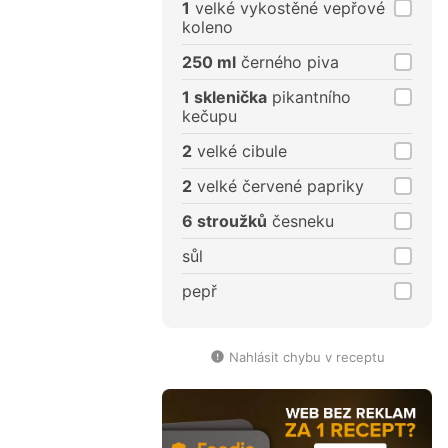
1
velké vykostěné vepřové
koleno
250 ml
černého piva
1 sklenička
pikantního
kečupu
2
velké cibule
2
velké červené papriky
6 stroužků
česneku
sůl
pepř
Nahlásit chybu v receptu