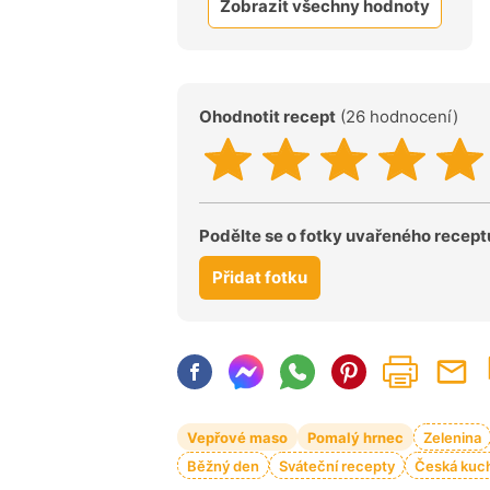
Zobrazit všechny hodnoty
Ohodnotit recept
(26 hodnocení)
Podělte se o fotky uvařeného recept
Přidat fotku
Vepřové maso
Pomalý hrnec
Zelenina
Běžný den
Sváteční recepty
Česká kuc