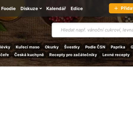
Přida
Foodie
Diskuze
Kalendář
Edice
Vyhledávání
lévky
Kuřecí maso
Okurky
Švestky
Podle ČSN
Paprika
G
ečeře
Česká kuchyně
Recepty pro začátečníky
Levné recepty