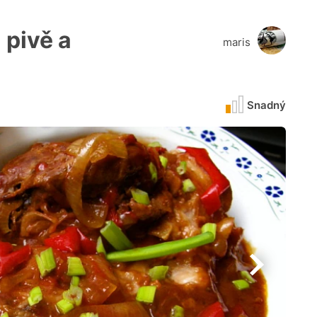
 pivě a
maris
Snadný