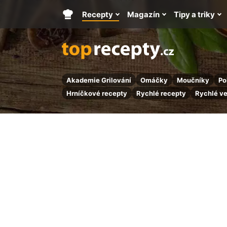
Recepty
Magazín
Tipy a triky
Hlavní
stránka
Akademie Grilování
Omáčky
Moučníky
Po
Hrníčkové recepty
Rychlé recepty
Rychlé v