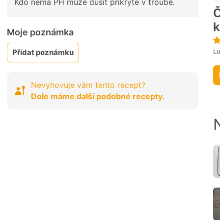
Kdo nemá PH může dusit přikryté v troubě.
Č
Moje poznámka
Lu
Přidat poznámku
Nevyhovuje vám tento recept?
Dole máme další podobné recepty.