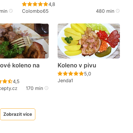
cen
Recept ještě nebyl hodnocen
4,8
 min
Colombo65
480 min
ové koleno na
Koleno v pivu
Recept ještě nebyl h
5,0
Jenda1
Recept ještě nebyl hodnocen
4,5
cepty.cz
170 min
cen
Zobrazit více