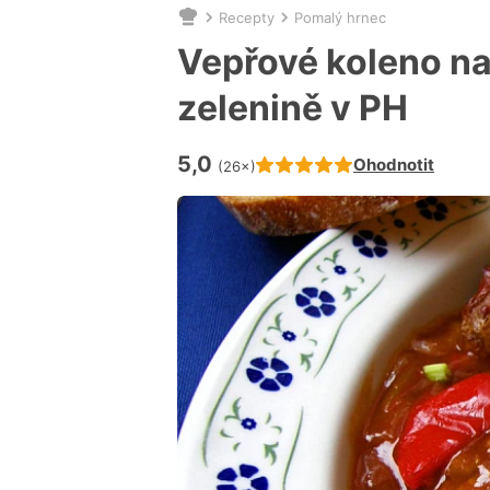
Recepty
Pomalý hrnec
Nacházíte
se
Vepřové koleno na
zde:
zelenině v PH
5,0
Hodnocení receptu je
Ohodnotit
(26×)