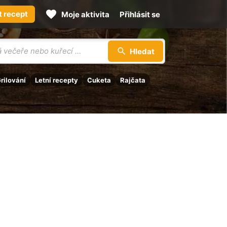
t recept
Moje aktivita
Přihlásit se
Hledat
rilování
Letní recepty
Cuketa
Rajčata