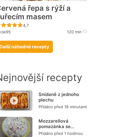
ervená řepa s rýží a
kuřecím masem
Recept ještě nebyl hodnocen
4,7
cie95
120 min
Další náhodné recepty
Nejnovější recepty
Snídaně z jednoho
plechu
Přidáno před 18 minutami
Mozzarellová
pomazánka se
šunkou
Přidáno před 1 hodinou