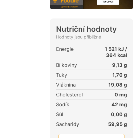
Nutriční hodnoty
Hodnoty jsou přibližné
Energie
1 521
kJ /
364
kcal
Bílkoviny
9,13
g
Tuky
1,70
g
Vláknina
19,08
g
Cholesterol
0
mg
Sodík
42
mg
Sůl
0,00
g
Sacharidy
59,95
g