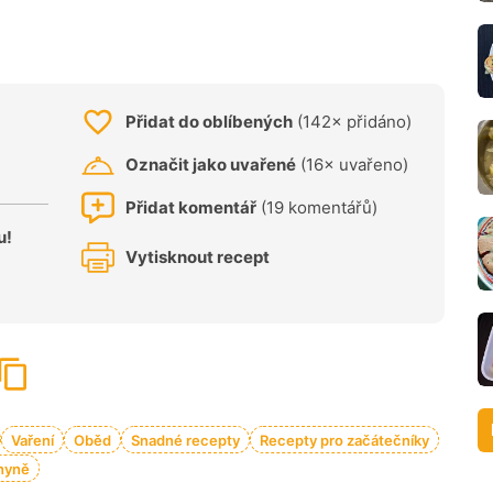
Přidat do oblíbených
(142× přidáno)
Označit jako uvařené
(16× uvařeno)
Přidat komentář
(19 komentářů)
u!
Vytisknout recept
Vaření
Oběd
Snadné recepty
Recepty pro začátečníky
hyně