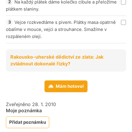
Na každý plátek dáme kolečko cibule a přeložíme
plátkem slaniny.
Vejce rozkvedláme s pivem. Plátky masa opatrně
obalíme v mouce, vejci a strouhance. Smažíme v
rozpáleném oleji.
Rakousko-uherské dědictví ze zlata: Jak
zvládnout dokonalé řízky?
Mám hotovo!
Zveřejněno 28. 1. 2010
Moje poznámka
Přidat poznámku