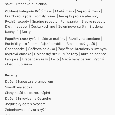
salát
|
Třešňová bublanina
Krůtí maso
|
Mleté maso
|
Vepřové maso
|
Oblíbené kategorie:
Bramborová jídla
|
Pomalý hrnec
|
Recepty pro začátečníky
|
Rychlé recepty
|
Snadné recepty
|
Pomazánky
|
Sladké recepty
|
Dietní recepty
|
Česká kuchyně
|
Zeleninové saláty
|
Studená
kuchyně
|
Dorty
Čokoládové muffiny
|
Fazolky na smetaně
|
Populární recepty:
Buchtičky s krémem
|
Rajská omáčka
|
Bramborový guláš
|
Cheesecake
|
Čočková polévka
|
Zapečené brambory s uzeným
|
Koprová omáčka
|
Holandský řízek
|
Míša řezy
|
Kuře na paprice
|
Langoše
|
Hraběnčiny řezy
|
Lečo
|
Nadýchaný perník
|
Rychlý
oběd
|
Bublanina
Recepty
Dušená kapusta s bramborem
Švestková sopka
Slaný koláč s pestrou náplní
Dušená krkovice na česneku
Jogurtový dort s ovocem
Zeleninová polévka s rýží