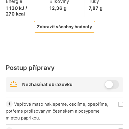
Energie
Bílkoviny
Tuky
1 130
kJ /
12,36
g
7,87
g
270
kcal
Zobrazit všechny hodnoty
Postup přípravy
Nezhasínat obrazovku
Vepřové maso naklepeme, osolíme, opepříme,
potřeme prolisovaným česnekem a posypeme
mletou paprikou.