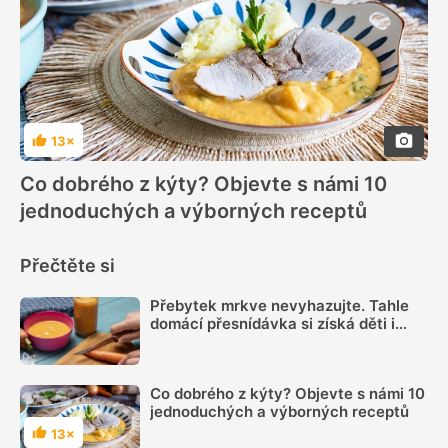
13×
Hodnocení
Co dobrého z kýty? Objevte s námi 10
jednoduchých a výborných receptů
Přečtěte si
Přebytek mrkve nevyhazujte. Tahle
domácí přesnídávka si získá děti i
dospělé
Co dobrého z kýty? Objevte s námi 10
jednoduchých a výborných receptů
13×
Hodnocení