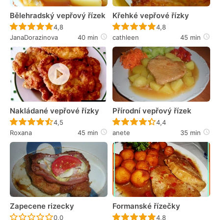
Bělehradský vepřový řízek
Křehké vepřové řízky
Recept ještě nebyl hodnocen
Recept ještě nebyl 
4,8
4,8
JanaDorazinova
40 min
cathleen
45 min
Nakládané vepřové řízky
Přírodní vepřový řízek
Recept ještě nebyl hodnocen
Recept ještě nebyl 
4,5
4,4
Roxana
45 min
anete
35 min
Zapecene rizecky
Formanské řízečky
Recept ještě nebyl hodnocen
Recept ještě nebyl 
0,0
4,8