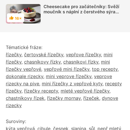
Cheesecake pro začátečníky: Svěží
moučník s náplní z čerstvého sýra
nebo tvarohu
16×
Hodnocení
Tématické fráze:
řízečky
,
čertovské řízečky
,
vepřove řízečky
,
mini
řízečky
,
chasníkovy řízky
,
chasnikovi řízky
,
mini
řízečky vepřové
,
vepřové mini řízečky
,
top recepty
,
dokonale rizecky
,
mini veprove řízečky
,
veprove
rizecky na pive
,
mini řízečky z vepřové kyty
,
recepty
řízečky
,
řízečky recepty
,
mleté vepřové řízečky
,
chastníkovy řízek
,
řízečky mornay
,
řízeček
,
dynove
rizecky
Suroviny:
kýta vepřová
,
cibule
,
česnek
,
slanina
,
sůl
,
pepř mletý
,