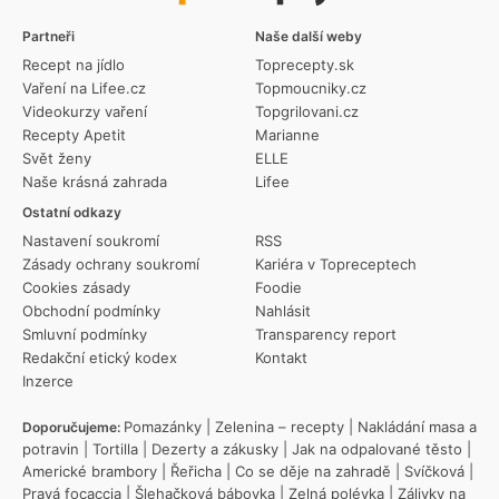
Partneři
Naše další weby
Recept na jídlo
Toprecepty.sk
Vaření na Lifee.cz
Topmoucniky.cz
Videokurzy vaření
Topgrilovani.cz
Recepty Apetit
Marianne
Svět ženy
ELLE
Naše krásná zahrada
Lifee
Ostatní odkazy
Nastavení soukromí
RSS
Zásady ochrany soukromí
Kariéra v Topreceptech
Cookies zásady
Foodie
Obchodní podmínky
Nahlásit
Smluvní podmínky
Transparency report
Redakční etický kodex
Kontakt
Inzerce
Pomazánky
|
Zelenina – recepty
|
Nakládání masa a
Doporučujeme:
potravin
|
Tortilla
|
Dezerty a zákusky
|
Jak na odpalované těsto
|
Americké brambory
|
Řeřicha
|
Co se děje na zahradě
|
Svíčková
|
Pravá focaccia
|
Šlehačková bábovka
|
Zelná polévka
|
Zálivky na