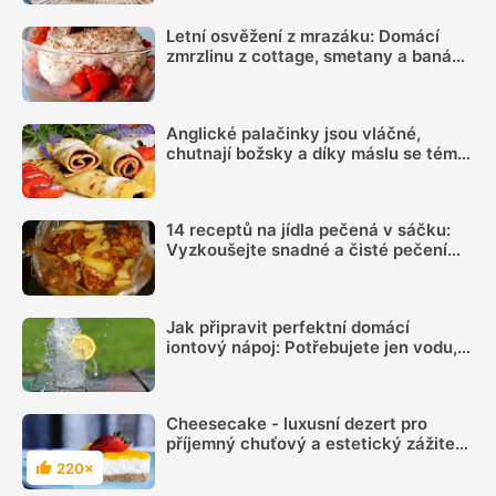
Letní osvěžení z mrazáku: Domácí
zmrzlinu z cottage, smetany a banánu
si zamiluje celá rodina
Anglické palačinky jsou vláčné,
chutnají božsky a díky máslu se téměř
nepřipalují, snadný recept zvládne
každý
14 receptů na jídla pečená v sáčku:
Vyzkoušejte snadné a čisté pečení
plné chuti
Jak připravit perfektní domácí
iontový nápoj: Potřebujete jen vodu,
citron, sůl a pár minut času
Cheesecake - luxusní dezert pro
příjemný chuťový a estetický zážitek.
Jak udělat pečený i nepečený
220×
Hodnocení