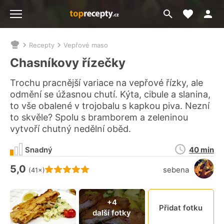
Moje akt
Přejít
Menu
na
vyhledávání
Recepty
Vepřové maso
Nacházíte
se
Chasníkovy řízečky
zde:
Trochu pracnější variace na vepřové řízky, ale
odmění se úžasnou chutí. Kýta, cibule a slanina,
to vše obalené v trojobalu s kapkou piva. Nezní
to skvěle? Spolu s bramborem a zeleninou
vytvoří chutný nedělní oběd.
Doba
Snadný
40 min
přípravy
5,0
Hodnocení receptu je
sebena
(41×)
Připn
+4
Přidat fotku
další fotky
video