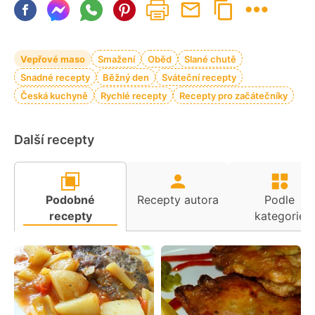
Vepřové maso
Smažení
Oběd
Slané chutě
Snadné recepty
Běžný den
Sváteční recepty
Česká kuchyně
Rychlé recepty
Recepty pro začátečníky
Další recepty
Podobné
Recepty autora
Podle
recepty
kategorie