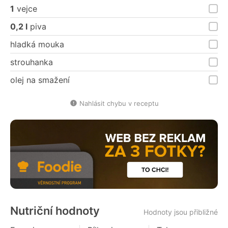
1
vejce
0,2 l
piva
hladká mouka
strouhanka
olej na smažení
Nahlásit chybu v receptu
Nutriční hodnoty
Hodnoty jsou přibližné