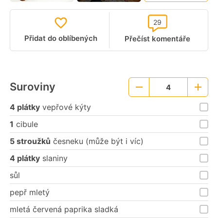
29
Přidat do oblíbených
Přečíst komentáře
Suroviny
4
Menší
Větší
porce
porce
4 plátky
vepřové kýty
1
cibule
5 stroužků
česneku (může být i víc)
4 plátky
slaniny
sůl
pepř mletý
mletá červená paprika sladká