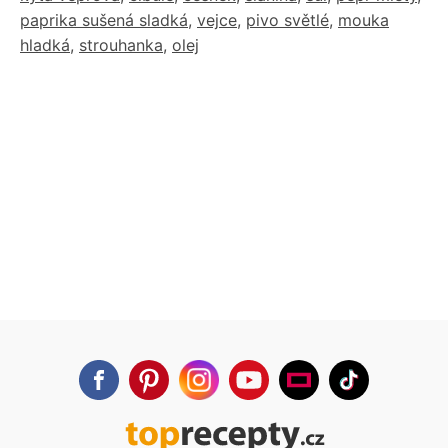
paprika sušená sladká
,
vejce
,
pivo světlé
,
mouka
hladká
,
strouhanka
,
olej