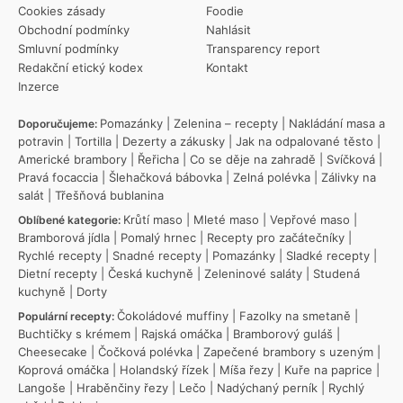
Cookies zásady
Foodie
Obchodní podmínky
Nahlásit
Smluvní podmínky
Transparency report
Redakční etický kodex
Kontakt
Inzerce
Pomazánky
|
Zelenina – recepty
|
Nakládání masa a
Doporučujeme:
potravin
|
Tortilla
|
Dezerty a zákusky
|
Jak na odpalované těsto
|
Americké brambory
|
Řeřicha
|
Co se děje na zahradě
|
Svíčková
|
Pravá focaccia
|
Šlehačková bábovka
|
Zelná polévka
|
Zálivky na
salát
|
Třešňová bublanina
Krůtí maso
|
Mleté maso
|
Vepřové maso
|
Oblíbené kategorie:
Bramborová jídla
|
Pomalý hrnec
|
Recepty pro začátečníky
|
Rychlé recepty
|
Snadné recepty
|
Pomazánky
|
Sladké recepty
|
Dietní recepty
|
Česká kuchyně
|
Zeleninové saláty
|
Studená
kuchyně
|
Dorty
Čokoládové muffiny
|
Fazolky na smetaně
|
Populární recepty:
Buchtičky s krémem
|
Rajská omáčka
|
Bramborový guláš
|
Cheesecake
|
Čočková polévka
|
Zapečené brambory s uzeným
|
Koprová omáčka
|
Holandský řízek
|
Míša řezy
|
Kuře na paprice
|
Langoše
|
Hraběnčiny řezy
|
Lečo
|
Nadýchaný perník
|
Rychlý