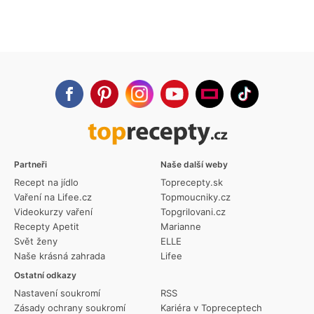
Partneři
Naše další weby
Recept na jídlo
Toprecepty.sk
Vaření na Lifee.cz
Topmoucniky.cz
Videokurzy vaření
Topgrilovani.cz
Recepty Apetit
Marianne
Svět ženy
ELLE
Naše krásná zahrada
Lifee
Ostatní odkazy
Nastavení soukromí
RSS
Zásady ochrany soukromí
Kariéra v Topreceptech