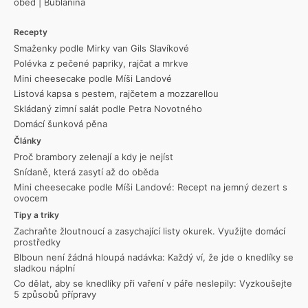
oběd
|
Bublanina
Recepty
Smaženky podle Mirky van Gils Slavíkové
Polévka z pečené papriky, rajčat a mrkve
Mini cheesecake podle Míši Landové
Listová kapsa s pestem, rajčetem a mozzarellou
Skládaný zimní salát podle Petra Novotného
Domácí šunková pěna
Články
Proč brambory zelenají a kdy je nejíst
Snídaně, která zasytí až do oběda
Mini cheesecake podle Míši Landové: Recept na jemný dezert s
ovocem
Tipy a triky
Zachraňte žloutnoucí a zasychající listy okurek. Využijte domácí
prostředky
Blboun není žádná hloupá nadávka: Každý ví, že jde o knedlíky se
sladkou náplní
Co dělat, aby se knedlíky při vaření v páře neslepily: Vyzkoušejte
5 způsobů přípravy