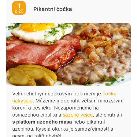
mléka a vajec
1
Pikantní čočka
Čočka s Kunovjankou
z 20
Bábovka s čočkou a vločkou
Červená čočka s klobásou
Papriky plněné černou čočkou
Zapečená čočka s houbami a uzeným
Lavaš wrap s čočkou a kozím sýrem
Mořský vlk s černou čočkou Beluga
Slaný koláč s quinoou a červenou čočkou
Čočková polévka s česnekem - jednoduchá
Velmi chutným čočkovým pokrmem je
čočka
nakyselo
. Můžeme ji dochutit větším množstvím
Kakaové brownies z červené čočky
koření a česneku. Nezapomeneme na
osmaženou cibulku a
sázené vejce
, ale chutná i
s plátkem uzeného masa
nebo pikantní
uzeninou. Kyselá okurka je samozřejmostí a
nesmí na talíři chybět.