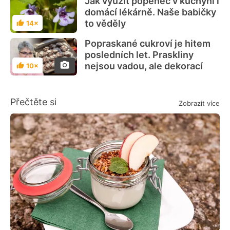
Jak využít popenec v kuchyni i
domácí lékárně. Naše babičky
to věděly
14×
Hodnocení
Popraskané cukroví je hitem
posledních let. Praskliny
nejsou vadou, ale dekorací
10×
Hodnocení
Přečtěte si
Zobrazit více