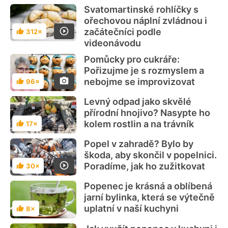
Svatomartinské rohlíčky s
ořechovou náplní zvládnou i
začátečníci podle
312×
Hodnocení
videonávodu
Pomůcky pro cukráře:
Pořizujme je s rozmyslem a
nebojme se improvizovat
96×
Hodnocení
Levný odpad jako skvělé
přírodní hnojivo? Nasypte ho
kolem rostlin a na trávník
17×
Hodnocení
Popel v zahradě? Bylo by
škoda, aby skončil v popelnici.
Poradíme, jak ho zužitkovat
30×
Hodnocení
Popenec je krásná a oblíbená
jarní bylinka, která se výtečně
uplatní v naší kuchyni
8×
Hodnocení