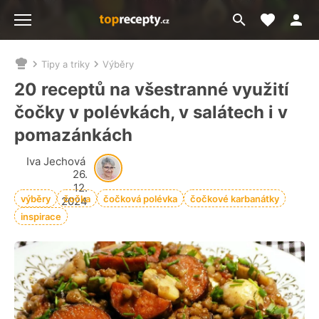
Moje akt
Přejít
Menu
na
vyhledávání
Tipy a triky
Výběry
Nacházíte
se
20 receptů na všestranné využití
zde:
čočky v polévkách, v salátech i v
pomazánkách
Iva Jechová
26.
12.
výběry
čočka
čočková polévka
čočkové karbanátky
2024
inspirace