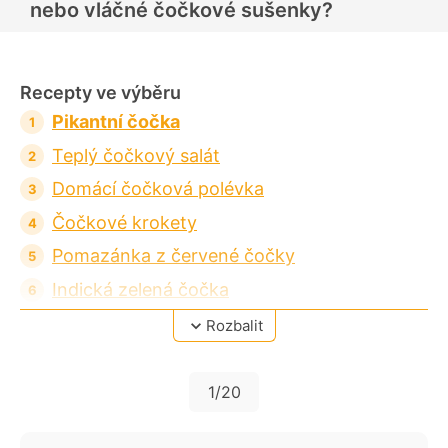
nebo vláčné čočkové sušenky?
Recepty ve výběru
Pikantní čočka
Teplý čočkový salát
Domácí čočková polévka
Čočkové krokety
Pomazánka z červené čočky
Indická zelená čočka
Novoroční čočka
Rozbalit
Placky z černé čočky
"Kočičí tanec" - kroupy s čočkou
1
/20
Arašídovo-čočkové sušenky bez lepku,