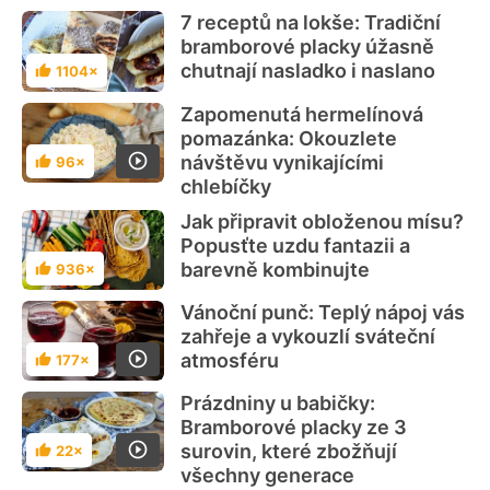
7 receptů na lokše: Tradiční
bramborové placky úžasně
chutnají nasladko i naslano
1104×
Hodnocení
Zapomenutá hermelínová
pomazánka: Okouzlete
návštěvu vynikajícími
96×
Hodnocení
chlebíčky
Jak připravit obloženou mísu?
Popusťte uzdu fantazii a
barevně kombinujte
936×
Hodnocení
Vánoční punč: Teplý nápoj vás
zahřeje a vykouzlí sváteční
atmosféru
177×
Hodnocení
Prázdniny u babičky:
Bramborové placky ze 3
surovin, které zbožňují
22×
Hodnocení
všechny generace