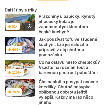
Další tipy a triky
Prázdniny u babičky: Kynutý
jihočeský koláč je
zapomenutým klenotem
52×
Hodnocení
české kuchyně
Jak používat tofu ve studené
kuchyni. Lze jej naložit a
připravit z něj chutnou
494×
Hodnocení
pomazánku
Co na oslavu místo chlebíčků?
Vsaďte na rozmanitost a
barevnou pestrost pohoštění
2205×
Hodnocení
Čím naplnit a posypat ovocné
knedlíky. Chutná posypka
oblíbenou dobrotu ještě
797×
Hodnocení
vylepší. Každý má rád něco
jiného