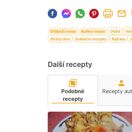
Drůbeží maso
Kuřecí maso
Oběd
Ve
Běžný den
Sváteční recepty
Rajčata
Další recepty
Podobné
Recepty au
recepty