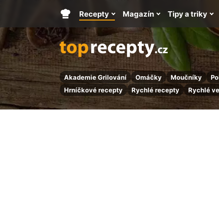
Recepty
Magazín
Tipy a triky
Hlavní
stránka
Akademie Grilování
Omáčky
Moučníky
Po
Hrníčkové recepty
Rychlé recepty
Rychlé v