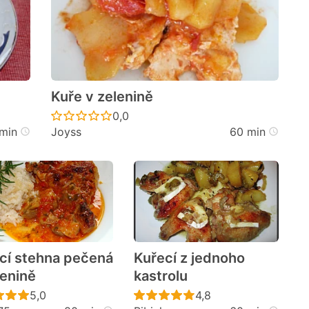
Kuře v zelenině
cen
Recept ještě nebyl hodnocen
0,0
min
Joyss
60 min
cí stehna pečená
Kuřecí z jednoho
lenině
kastrolu
cen
Recept ještě nebyl hodnocen
Recept ještě nebyl h
5,0
4,8