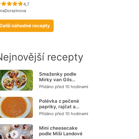
Recept ještě nebyl hodnocen
4,7
naDorazinova
Další náhodné recepty
Nejnovější recepty
Smaženky podle
Mirky van Gils
Slavíkové
Přidáno před 10 hodinami
Polévka z pečené
papriky, rajčat a
mrkve
Přidáno před 10 hodinami
Mini cheesecake
podle Míši Landové