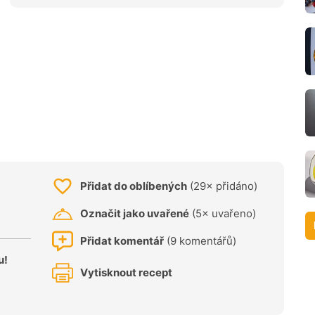
Přidat do oblíbených
(29× přidáno)
Označit jako uvařené
(5× uvařeno)
Přidat komentář
(9 komentářů)
u!
Vytisknout recept