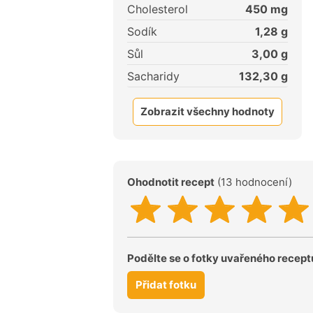
Cholesterol
450
mg
Sodík
1,28
g
Sůl
3,00
g
Sacharidy
132,30
g
Zobrazit všechny hodnoty
Ohodnotit recept
(13 hodnocení)
Podělte se o fotky uvařeného recept
Přidat fotku