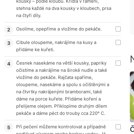
kousky – podle kloubů. Křídla v rameni,
stehna každé na dva kousky v kloubech, prsa
na čtyři díly.
Osolíme, opepříme a vložíme do pekáče.
Cibule oloupeme, nakrájíme na kusy a
přidáme ke kuřeti.
Česnek nasekáme na větší kousky, papriky
očistíme a nakrájíme na široké nudle a také
vložíme do pekáče. Rajčata spaříme,
oloupeme, nasekáme a spolu s očištěnými a
na čtvrtky nakrájenými bramborami, také
dáme na porce kuřete. Přidáme koření a
přelijeme olejem. Přiklopíme druhým dílem
pekáče a dáme péct do trouby cca 220° C.
Při pečení můžeme kontrolovat a případně
Č
podlévat vývarem anebo horkou vodou. Já