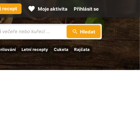
t recept
Moje aktivita
Přihlásit se
Hledat
rilování
Letní recepty
Cuketa
Rajčata