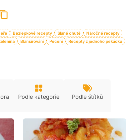
čeře
Bezlepkové recepty
Slané chutě
Náročné recepty
Zelenina
Blanšírování
Pečení
Recepty z jednoho pekáčku
tora
Podle kategorie
Podle štítků