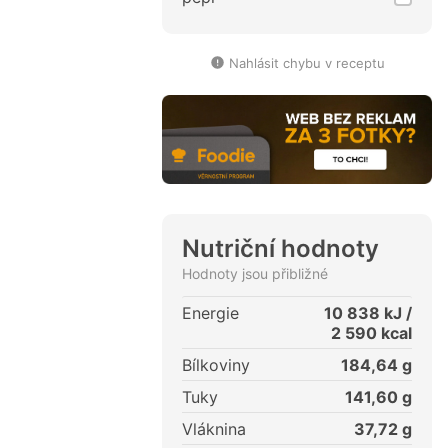
Nahlásit chybu v receptu
Nutriční hodnoty
Hodnoty jsou přibližné
Energie
10 838
kJ /
2 590
kcal
Bílkoviny
184,64
g
Tuky
141,60
g
Vláknina
37,72
g