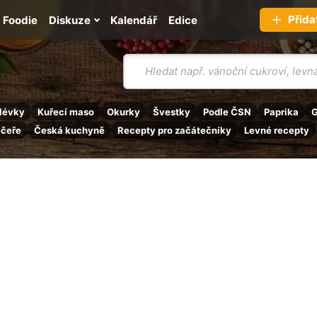
Přida
Foodie
Diskuze
Kalendář
Edice
Vyhledávání
lévky
Kuřecí maso
Okurky
Švestky
Podle ČSN
Paprika
G
ečeře
Česká kuchyně
Recepty pro začátečníky
Levné recepty