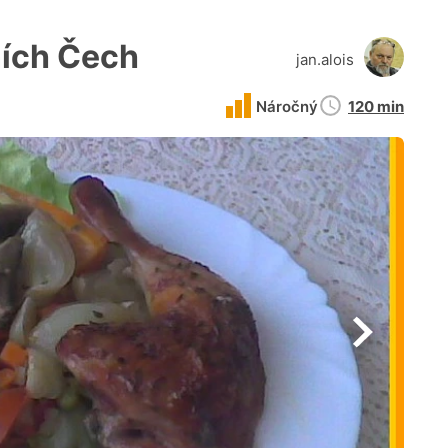
ních Čech
jan.alois
Doba
Náročný
120 min
přípravy