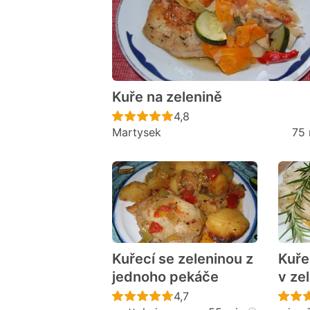
Kuře na zelenině
Recept ještě nebyl hodno
4,8
Martysek
75 
Kuřecí se zeleninou z
Kuře
jednoho pekáče
v ze
Recept ještě nebyl hodno
4,7