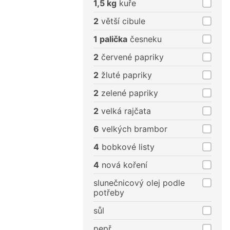
1,5 kg
kuře
2
větší cibule
1 palička
česneku
2
červené papriky
2
žluté papriky
2
zelené papriky
2
velká rajčata
6
velkých brambor
4
bobkové listy
4
nová koření
slunečnicový olej podle
potřeby
sůl
pepř