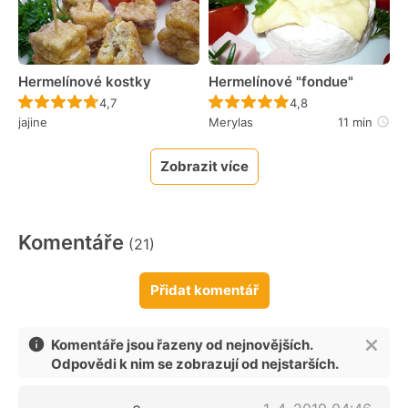
Hermelínové kostky
Hermelínové "fondue"
Recept ještě nebyl hodnocen
Recept ještě nebyl 
4,7
4,8
jajine
Merylas
11 min
Zobrazit více
Komentáře
(21)
Přidat komentář
Komentáře jsou řazeny od nejnovějších.
Odpovědi k nim se zobrazují od nejstarších.