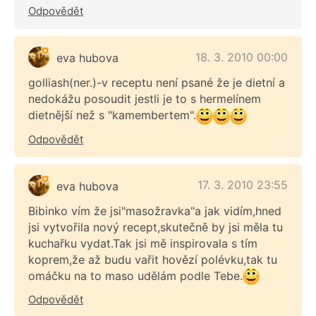
Odpovědět
18. 3. 2010 00:00
eva hubova
golliash(ner.)-v receptu není psané že je dietní a
nedokážu posoudit jestli je to s hermelínem
dietnější než s "kamembertem".
Odpovědět
17. 3. 2010 23:55
eva hubova
Bibinko vím že jsi"masožravka"a jak vidím,hned
jsi vytvořila nový recept,skutečně by jsi měla tu
kuchařku vydat.Tak jsi mě inspirovala s tím
koprem,že až budu vařit hovězí polévku,tak tu
omáčku na to maso udělám podle Tebe.
Odpovědět