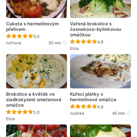
Cuketa s hermelínovým
Vařená brokolice s
přelivem
česnekovo-bylinkovou
omáčkou
Recept ještě nebyl hodnocen
5,0
Recept ještě nebyl 
4,9
nofrona
30 min
Eliza
Brokolice a květák ve
Kuřecí plátky v
sladkokyselé smetanové
hermelínové omáčce
omáčce
Recept ještě nebyl 
4,9
Recept ještě nebyl hodnocen
5,0
ivulinka
40 min
Eliza