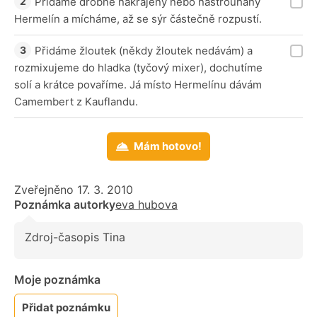
Přidáme drobně nakrájený nebo nastrouhaný
Hermelín a mícháme, až se sýr částečně rozpustí.
Přidáme žloutek (někdy žloutek nedávám) a
rozmixujeme do hladka (tyčový mixer), dochutíme
solí a krátce povaříme. Já místo Hermelínu dávám
Camembert z Kauflandu.
Mám hotovo!
Zveřejněno 17. 3. 2010
Poznámka autorky
eva hubova
Zdroj-časopis Tina
Moje poznámka
Přidat poznámku