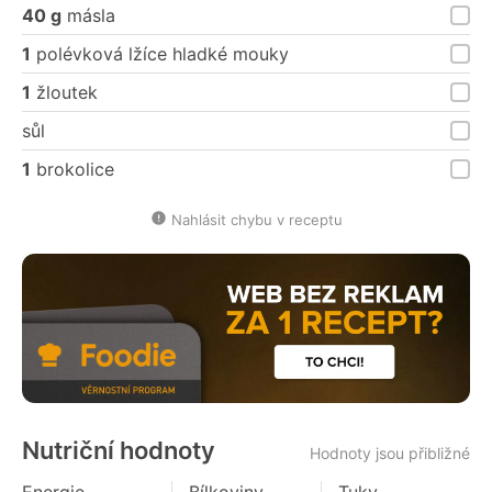
40 g
másla
1
polévková lžíce hladké mouky
1
žloutek
sůl
1
brokolice
Nahlásit chybu v receptu
Nutriční hodnoty
Hodnoty jsou přibližné