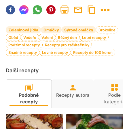
Zeleninová jídla
Omáčky
Sýrové omáčky
Brokolice
Oběd
Večeře
Vaření
Běžný den
Letní recepty
Podzimní recepty
Recepty pro začátečníky
Snadné recepty
Levné recepty
Recepty do 100 korun
Další recepty
Podobné
Recepty autora
Podle
recepty
kategorie