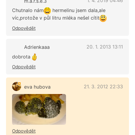
1. 4. 2019 04:46
m.a.r.s.e.3
Chutnalo nám
hermelinu jsem dala,ale
víc,protože v půl litru mléka nešel cítit
Odpovědět
20. 1. 2013 13:11
Adrienkaaa
dobrota
Odpovědět
21. 3. 2012 22:33
eva hubova
Odpovědět