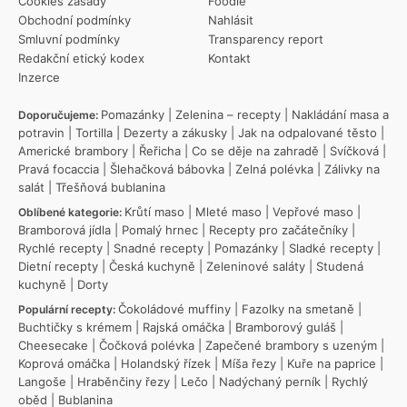
Cookies zásady
Foodie
Obchodní podmínky
Nahlásit
Smluvní podmínky
Transparency report
Redakční etický kodex
Kontakt
Inzerce
Pomazánky
|
Zelenina – recepty
|
Nakládání masa a
Doporučujeme:
potravin
|
Tortilla
|
Dezerty a zákusky
|
Jak na odpalované těsto
|
Americké brambory
|
Řeřicha
|
Co se děje na zahradě
|
Svíčková
|
Pravá focaccia
|
Šlehačková bábovka
|
Zelná polévka
|
Zálivky na
salát
|
Třešňová bublanina
Krůtí maso
|
Mleté maso
|
Vepřové maso
|
Oblíbené kategorie:
Bramborová jídla
|
Pomalý hrnec
|
Recepty pro začátečníky
|
Rychlé recepty
|
Snadné recepty
|
Pomazánky
|
Sladké recepty
|
Dietní recepty
|
Česká kuchyně
|
Zeleninové saláty
|
Studená
kuchyně
|
Dorty
Čokoládové muffiny
|
Fazolky na smetaně
|
Populární recepty:
Buchtičky s krémem
|
Rajská omáčka
|
Bramborový guláš
|
Cheesecake
|
Čočková polévka
|
Zapečené brambory s uzeným
|
Koprová omáčka
|
Holandský řízek
|
Míša řezy
|
Kuře na paprice
|
Langoše
|
Hraběnčiny řezy
|
Lečo
|
Nadýchaný perník
|
Rychlý
oběd
|
Bublanina