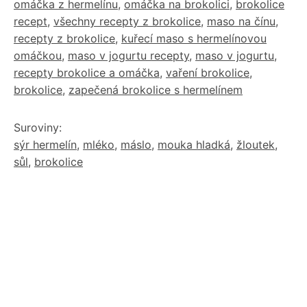
omáčka z hermelínu
,
omáčka na brokolici
,
brokolice
recept
,
všechny recepty z brokolice
,
maso na čínu
,
recepty z brokolice
,
kuřecí maso s hermelínovou
omáčkou
,
maso v jogurtu recepty
,
maso v jogurtu
,
recepty brokolice a omáčka
,
vaření brokolice
,
brokolice
,
zapečená brokolice s hermelínem
Suroviny:
sýr hermelín
,
mléko
,
máslo
,
mouka hladká
,
žloutek
,
sůl
,
brokolice