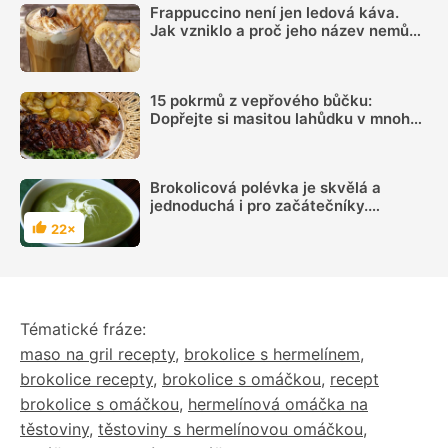
Frappuccino není jen ledová káva.
Jak vzniklo a proč jeho název nemůže
používat každá kavárna
15 pokrmů z vepřového bůčku:
Dopřejte si masitou lahůdku v mnoha
podobách
Brokolicová polévka je skvělá a
jednoduchá i pro začátečníky.
Poradíme, jak na to
22×
Hodnocení
Tématické fráze:
maso na gril recepty
,
brokolice s hermelínem
,
brokolice recepty
,
brokolice s omáčkou
,
recept
brokolice s omáčkou
,
hermelínová omáčka na
těstoviny
,
těstoviny s hermelínovou omáčkou
,