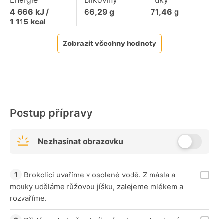
Energie
Bílkoviny
Tuky
4 666
kJ /
66,29
g
71,46
g
1 115
kcal
Zobrazit všechny hodnoty
Postup přípravy
Nezhasínat obrazovku
Brokolici uvaříme v osolené vodě. Z másla a
mouky uděláme růžovou jíšku, zalejeme mlékem a
rozvaříme.