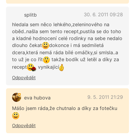
30. 6. 2011 09:28
splitb
hledala sem něco lehkého,zeleninového na
oběd..našla sem tento recept,pustila se do toho
a kladné hodnocení celé rodinky na sebe nedalo
dlouho čekat
dokonce i má sedmiletá
dcera,která nemá ráda bílé omáčky,si smlsla..a
to už je co řít
takže bodík už letěl a díky za
recept
vynikající
Odpovědět
9. 5. 2011 21:29
eva hubova
Mášo jsem ráda,že chutnalo a díky za fotečku
Odpovědět