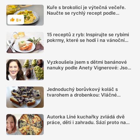
Kuře s brokolicí je výtečná večeře.
Naučte se rychlý recept podle
videonávodu
8×
Hodnocení
15 receptů z ryb: Inspirujte se rybími
pokrmy, které se hodí i na vánoční
hostinu
Vyzkoušela jsem s dětmi banánové
nanuky podle Anety Vignerové: Jsou
tak dobré, že do konce léta jiné dělat
nebudete
Jednoduchý borůvkový koláč s
tvarohem a drobenkou: Vláčné
jogurtové těsto stačí jen promíchat
Autorka Líné kuchařky zvládá dvě
práce, děti i zahradu. Sází proto na
jednoduchá jídla, ale umí i poctivé
frgále