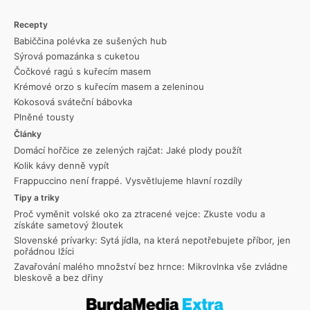
Recepty
Babiččina polévka ze sušených hub
Sýrová pomazánka s cuketou
Čočkové ragú s kuřecím masem
Krémové orzo s kuřecím masem a zeleninou
Kokosová sváteční bábovka
Plněné tousty
Články
Domácí hořčice ze zelených rajčat: Jaké plody použít
Kolik kávy denně vypít
Frappuccino není frappé. Vysvětlujeme hlavní rozdíly
Tipy a triky
Proč vyměnit volské oko za ztracené vejce: Zkuste vodu a
získáte sametový žloutek
Slovenské prívarky: Sytá jídla, na která nepotřebujete příbor, jen
pořádnou lžíci
Zavařování malého množství bez hrnce: Mikrovlnka vše zvládne
bleskově a bez dřiny