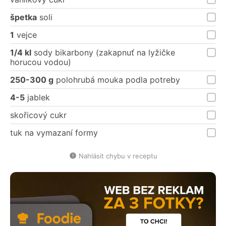
špetka
soli
1
vejce
1/4 kl
sody bikarbony (zakapnuť na lyžičke
horucou vodou)
250-300 g
polohrubá mouka podla potreby
4-5
jablek
skořicový cukr
tuk na vymazaní formy
Nahlásit chybu v receptu