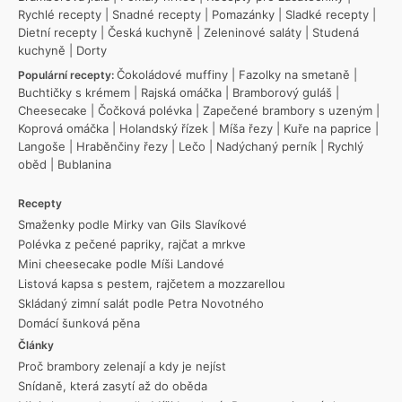
Rychlé recepty
|
Snadné recepty
|
Pomazánky
|
Sladké recepty
|
Dietní recepty
|
Česká kuchyně
|
Zeleninové saláty
|
Studená
kuchyně
|
Dorty
Čokoládové muffiny
|
Fazolky na smetaně
|
Populární recepty:
Buchtičky s krémem
|
Rajská omáčka
|
Bramborový guláš
|
Cheesecake
|
Čočková polévka
|
Zapečené brambory s uzeným
|
Koprová omáčka
|
Holandský řízek
|
Míša řezy
|
Kuře na paprice
|
Langoše
|
Hraběnčiny řezy
|
Lečo
|
Nadýchaný perník
|
Rychlý
oběd
|
Bublanina
Recepty
Smaženky podle Mirky van Gils Slavíkové
Polévka z pečené papriky, rajčat a mrkve
Mini cheesecake podle Míši Landové
Listová kapsa s pestem, rajčetem a mozzarellou
Skládaný zimní salát podle Petra Novotného
Domácí šunková pěna
Články
Proč brambory zelenají a kdy je nejíst
Snídaně, která zasytí až do oběda