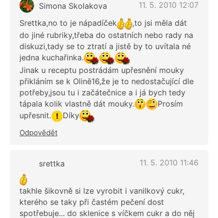
11. 5. 2010 12:07
Simona Skolakova
Srettka,no to je nápadíček
,to jsi měla dát
do jiné rubriky,třeba do ostatních nebo rady na
diskuzi,tady se to ztratí a jistě by to uvítala né
jedna kuchařinka.
Jinak u receptu postrádám upřesnění mouky
přikláním se k Olině16,že je to nedostačující dle
potřeby,jsou tu i začátečnice a i já bych tedy
tápala kolik vlastně dát mouky.
Prosím
upřesnit.
Díky
Odpovědět
11. 5. 2010 11:46
srettka
takhle šikovně si lze vyrobit i vanilkový cukr,
kterého se taky při častém pečení dost
spotřebuje... do sklenice s víčkem cukr a do něj