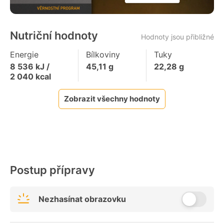
Nutriční hodnoty
Hodnoty jsou přibližné
Energie
Bílkoviny
Tuky
8 536
kJ /
45,11
g
22,28
g
2 040
kcal
Zobrazit všechny hodnoty
Postup přípravy
Nezhasínat obrazovku