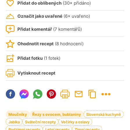
Přidat do oblíbených
(30× přidáno)
Označit jako uvařené
(6× uvařeno)
Přidat komentář
(7 komentářů)
Ohodnotit recept
(8 hodnocení)
Přidat fotku
(1 fotek)
Vytisknout recept
Moučníky
Řezy s ovocem, bublaniny
Slovenská kuchyně
Jablka
Sváteční recepty
Večírky a oslavy
Podzimní recepty
Letní recepty
Zimní recepty