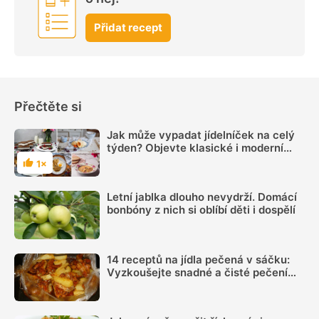
Přidat recept
Přečtěte si
Jak může vypadat jídelníček na celý
týden? Objevte klasické i moderní
letní recepty
1×
Hodnocení
Letní jablka dlouho nevydrží. Domácí
bonbóny z nich si oblíbí děti i dospělí
14 receptů na jídla pečená v sáčku:
Vyzkoušejte snadné a čisté pečení
plné chuti