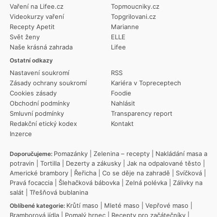
Vaření na Lifee.cz
Topmoucniky.cz
Videokurzy vaření
Topgrilovani.cz
Recepty Apetit
Marianne
Svět ženy
ELLE
Naše krásná zahrada
Lifee
Ostatní odkazy
Nastavení soukromí
RSS
Zásady ochrany soukromí
Kariéra v Topreceptech
Cookies zásady
Foodie
Obchodní podmínky
Nahlásit
Smluvní podmínky
Transparency report
Redakční etický kodex
Kontakt
Inzerce
Pomazánky
|
Zelenina – recepty
|
Nakládání masa a
Doporučujeme:
potravin
|
Tortilla
|
Dezerty a zákusky
|
Jak na odpalované těsto
|
Americké brambory
|
Řeřicha
|
Co se děje na zahradě
|
Svíčková
|
Pravá focaccia
|
Šlehačková bábovka
|
Zelná polévka
|
Zálivky na
salát
|
Třešňová bublanina
Krůtí maso
|
Mleté maso
|
Vepřové maso
|
Oblíbené kategorie:
Bramborová jídla
|
Pomalý hrnec
|
Recepty pro začátečníky
|