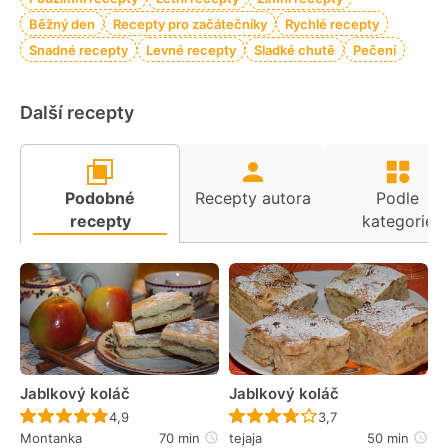
Běžný den
Recepty pro začátečníky
Rychlé recepty
Snadné recepty
Levné recepty
Sladké chutě
Pečení
Další recepty
Podobné
Recepty autora
Podle
recepty
kategorie
Jablkový koláč
Jablkový koláč
Recept ještě nebyl hodnocen
Recept ještě nebyl 
4,9
3,7
Montanka
70 min
tejaja
50 min