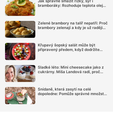
Jak správně smažit řízky, sýr i
bramboráky: Rozhoduje teplota oleje,
suchý povrch a správná velikost porcí
Zelené brambory na talíř nepatří: Proč
brambory zelenají a kdy je už raději
nejíst
Křupavý šopský salát může být
připravený předem, když dodržíte
správný postup
Sladké léto: Mini cheesecake jako z
cukrárny. Míša Landová radí, proč
nespěchat se šleháním náplně
Snídaně, která zasytí na celé
dopoledne: Pomůže správné množství
bílkovin a dostatek vlákniny