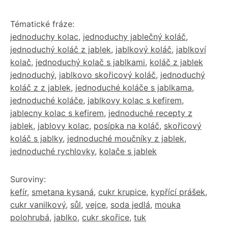
Tématické fráze:
jednoduchy kolac
,
jednoduchy jablečný koláč
,
jednoduchý koláč z jablek
,
jablkový koláč
,
jablkoví
kolač
,
jednoduchý kolač s jablkami
,
koláč z jablek
jednoduchý
,
jablkovo skořicový koláč
,
jednoduchý
koláč z z jablek
,
jednoduché koláče s jablkama
,
jednoduché koláče
,
jablkovy kolac s kefirem
,
jablecny kolac s kefirem
,
jednoduché recepty z
jablek
,
jablovy kolac
,
posípka na koláč
,
skořicový
koláč s jablky
,
jednoduché moučníky z jablek
,
jednoduché rychlovky
,
kolače s jablek
Suroviny:
kefír
,
smetana kysaná
,
cukr krupice
,
kypřící prášek
,
cukr vanilkový
,
sůl
,
vejce
,
soda jedlá
,
mouka
polohrubá
,
jablko
,
cukr skořice
,
tuk