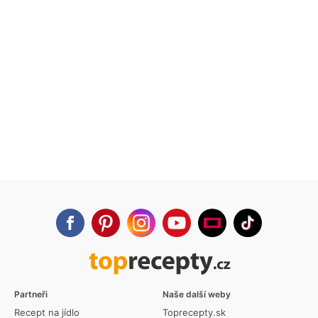
Partneři
Naše další weby
Recept na jídlo
Toprecepty.sk