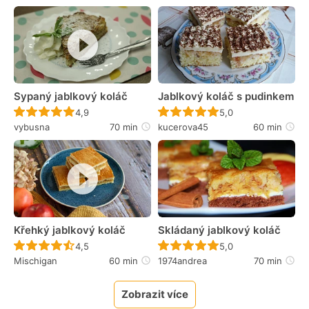
Sypaný jablkový koláč
Jablkový koláč s pudinkem
Recept ještě nebyl hodnocen
Recept ještě nebyl 
4,9
5,0
vybusna
70 min
kucerova45
60 min
Křehký jablkový koláč
Skládaný jablkový koláč
Recept ještě nebyl hodnocen
Recept ještě nebyl 
4,5
5,0
Mischigan
60 min
1974andrea
70 min
Zobrazit více