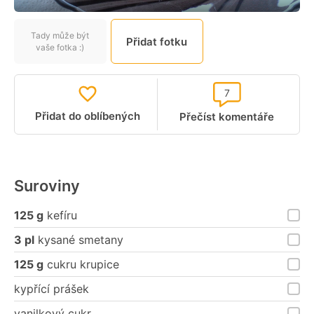
Tady může být
Přidat fotku
vaše fotka :)
7
Přidat do oblíbených
Přečíst komentáře
Suroviny
125 g
kefíru
3 pl
kysané smetany
125 g
cukru krupice
kypřící prášek
vanilkový cukr