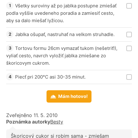
Všetky suroviny až po jablka postupne zmiešať
podla vyššie uvedeneho poradia a zamiesiť cesto,
aby sa dalo miešať lyžicou.
Jablka ošupať, nastruhať na velkom struhadle.
Tortovu formu 26cm vymazať tukom (nešetriť!),
vyliať cesto, navrch vyložiť jablka zmiešane zo
škoricovym cukrom.
Piecť pri 200°C asi 30-35 minut.
Mám hotovo!
Zveřejněno 11. 5. 2010
Poznámka autorky
Besty
Škoricový cukor si robim sama - zmiešam