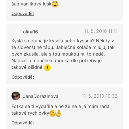
šup vanilkový lusk
Odpovědět
11. 5. 2010 11:11
olina16
Kyslá smetana je kyselá nebo kysaná? Někdy v
té slovenštině tápu. Jablečné koláče miluju, tak
bych zkusila, ale s tou moukou mi to nedá.
Napsat u moučníku mouka dle potřeby je
takové ošidné
Odpovědět
11. 5. 2010 10:32
JanaDorazinova
Fotka se ti vydařila a ne že ne a já mám ráda
takové rychlovky
Odpovědět