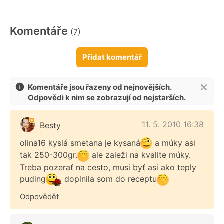
Komentáře
(7)
Přidat komentář
Komentáře jsou řazeny od nejnovějších.
Odpovědi k nim se zobrazují od nejstarších.
11. 5. 2010 16:38
Besty
olina16 kyslá smetana je kysaná
a múky asi
tak 250-300gr.
ale zaleži na kvalite múky.
Treba pozerať na cesto, musi byť asi ako teply
puding
doplnila som do receptu
Odpovědět