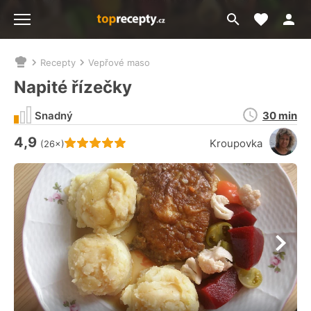
Moje akt
Přejít
Menu
na
vyhledávání
Recepty
Vepřové maso
Nacházíte
se
Napité řízečky
zde:
Doba
Snadný
30 min
přípravy
4,9
Hodnocení receptu je
Kroupovka
(26×)