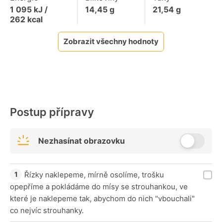
1 095
kJ /
14,45
g
21,54
g
262
kcal
Zobrazit všechny hodnoty
Postup přípravy
Nezhasínat obrazovku
Řízky naklepeme, mírně osolíme, trošku
opepříme a pokládáme do mísy se strouhankou, ve
které je naklepeme tak, abychom do nich "vbouchali"
co nejvíc strouhanky.