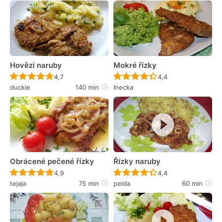
Hovězí naruby
Mokré řízky
Recept ještě nebyl hodnocen
Recept ještě nebyl 
4,7
4,4
duckie
140 min
Inecka
Obrácené pečené řízky
Řízky naruby
Recept ještě nebyl hodnocen
Recept ještě nebyl 
4,9
4,4
tejaja
75 min
pelda
60 min