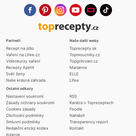
Partneři
Naše další weby
Recept na jídlo
Toprecepty.sk
Vaření na Lifee.cz
Topmoucniky.cz
Videokurzy vaření
Topgrilovani.cz
Recepty Apetit
Marianne
Svět ženy
ELLE
Naše krásná zahrada
Lifee
Ostatní odkazy
Nastavení soukromí
RSS
Zásady ochrany soukromí
Kariéra v Topreceptech
Cookies zásady
Foodie
Obchodní podmínky
Nahlásit
Smluvní podmínky
Transparency report
Redakční etický kodex
Kontakt
Inzerce