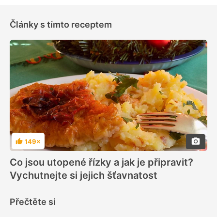
Články s tímto receptem
149×
Hodnocení
Co jsou utopené řízky a jak je připravit?
Vychutnejte si jejich šťavnatost
Přečtěte si