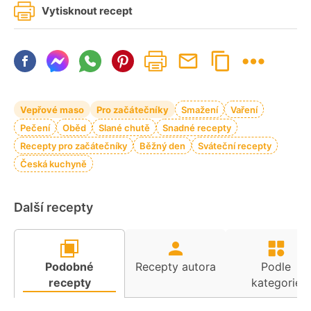
Vytisknout recept
Vepřové maso
Pro začátečníky
Smažení
Vaření
Pečení
Oběd
Slané chutě
Snadné recepty
Recepty pro začátečníky
Běžný den
Sváteční recepty
Česká kuchyně
Další recepty
Podobné
Recepty autora
Podle
recepty
kategorie