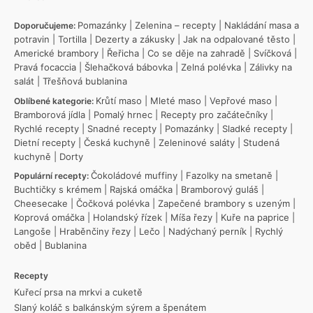
Pomazánky
|
Zelenina – recepty
|
Nakládání masa a
Doporučujeme:
potravin
|
Tortilla
|
Dezerty a zákusky
|
Jak na odpalované těsto
|
Americké brambory
|
Řeřicha
|
Co se děje na zahradě
|
Svíčková
|
Pravá focaccia
|
Šlehačková bábovka
|
Zelná polévka
|
Zálivky na
salát
|
Třešňová bublanina
Krůtí maso
|
Mleté maso
|
Vepřové maso
|
Oblíbené kategorie:
Bramborová jídla
|
Pomalý hrnec
|
Recepty pro začátečníky
|
Rychlé recepty
|
Snadné recepty
|
Pomazánky
|
Sladké recepty
|
Dietní recepty
|
Česká kuchyně
|
Zeleninové saláty
|
Studená
kuchyně
|
Dorty
Čokoládové muffiny
|
Fazolky na smetaně
|
Populární recepty:
Buchtičky s krémem
|
Rajská omáčka
|
Bramborový guláš
|
Cheesecake
|
Čočková polévka
|
Zapečené brambory s uzeným
|
Koprová omáčka
|
Holandský řízek
|
Míša řezy
|
Kuře na paprice
|
Langoše
|
Hraběnčiny řezy
|
Lečo
|
Nadýchaný perník
|
Rychlý
oběd
|
Bublanina
Recepty
Kuřecí prsa na mrkvi a cuketě
Slaný koláč s balkánským sýrem a špenátem