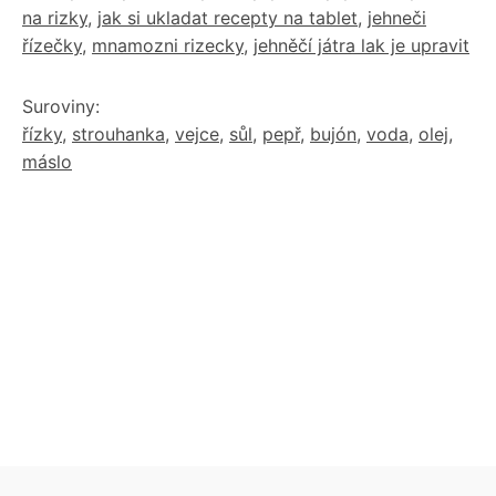
na rizky
,
jak si ukladat recepty na tablet
,
jehneči
řízečky
,
mnamozni rizecky
,
jehněčí játra lak je upravit
Suroviny:
řízky
,
strouhanka
,
vejce
,
sůl
,
pepř
,
bujón
,
voda
,
olej
,
máslo