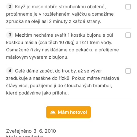
Když je maso dobře strouhankou obalené,
protáhneme je v rozšlehaném vajíčku a osmažíme
zprudka na oleji asi 2 minuty z každé strany.
Mezitím necháme svařit 1 kostku bujonu s půl
kostkou másla (cca těch 10 dkg) a 1/2 litrem vody.
Osmažené řízky naskládáme do pekáčku a přelijeme
máslovým vývarem z bujonu.
Celé dáme zapéct do trouby, až se vývar
zredukuje a nasákne do řízků. Pokud máme máslové
šťávy více, použijeme ji do šťouchaných brambor,
které podáváme jako přílohu.
Mám hotovo!
Zveřejněno 3. 6. 2010