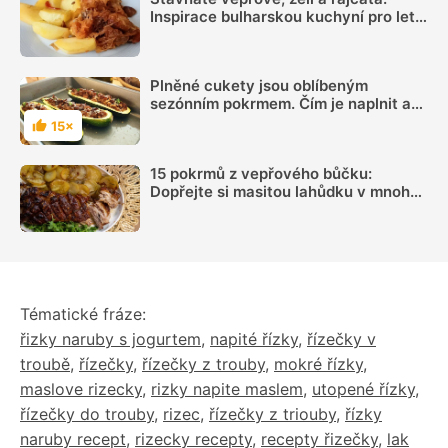
Inspirace bulharskou kuchyní pro letní
oběd z jednoho pekáčku
Plněné cukety jsou oblíbeným
sezónním pokrmem. Čím je naplnit a
jak dobrotu upéct?
15×
Hodnocení
15 pokrmů z vepřového bůčku:
Dopřejte si masitou lahůdku v mnoha
podobách
Tématické fráze:
řizky naruby s jogurtem
,
napité řízky
,
řízečky v
troubě
,
řízečky
,
řízečky z trouby
,
mokré řízky
,
maslove rizecky
,
rizky napite maslem
,
utopené řízky
,
řízečky do trouby
,
rizec
,
řízečky z triouby
,
řízky
naruby recept
,
rizecky recepty
,
recepty řizečky
,
lak