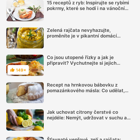
15 receptů z ryb: Inspirujte se rybími
pokrmy, které se hodí i na vánoční
hostinu
Zelená rajčata nevyhazujte,
proměníte je v pikantní domácí
hořčici. Hotovou ji máte za 20 minut
Co jsou utopené řízky a jak je
připravit? Vychutnejte si jejich
šťavnatost
149×
Hodnocení
Recept na hrnkovou bábovku z
pomazánkového másla: Co udělat,
aby byla vláčná a šla dobře vyklopit
Jak uchovat citrony čerstvé co
nejdéle: Nemýt, udržovat v suchu a
sledovat jednu důležitou věc
Šťavnaté vepřové, zelí a rajčata: