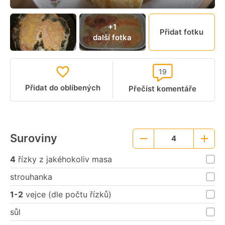
+1
Přidat fotku
další fotka
19
Přidat do oblíbených
Přečíst komentáře
Suroviny
4
Menší
Větší
porce
porce
4
řízky z jakéhokoliv masa
strouhanka
1-2
vejce (dle počtu řízků)
sůl