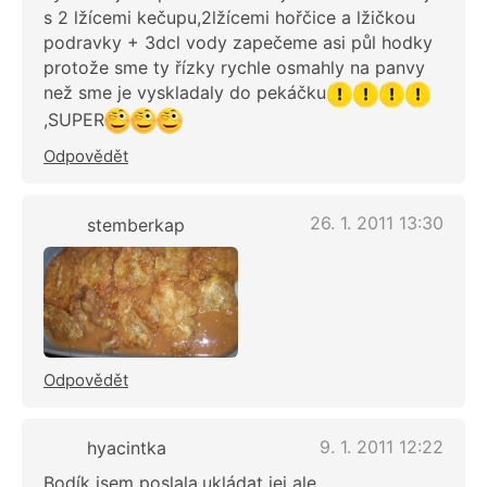
s 2 lžícemi kečupu,2lžícemi hořčice a lžičkou
podravky + 3dcl vody zapečeme asi půl hodky
protože sme ty řízky rychle osmahly na panvy
než sme je vyskladaly do pekáčku
,SUPER
Odpovědět
26. 1. 2011 13:30
stemberkap
Odpovědět
9. 1. 2011 12:22
hyacintka
Bodík jsem poslala,ukládat jej ale