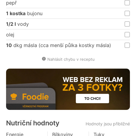
pepř
1 kostka
bujonu
1/2 l
vody
olej
10
dkg másla (cca menší půlka kostky másla)
Nahlásit chybu v receptu
Nutriční hodnoty
Hodnoty jsou přibližné
Energie
Bílkoviny
Tuky