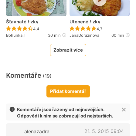
Šťavnaté řízky
Utopené řízky
Recept ještě nebyl hodnocen
Recept ještě nebyl 
4,4
4,7
Bohunka.T
30 min
JanaDorazinova
60 min
Zobrazit více
Komentáře
(19)
Přidat komentář
Komentáře jsou řazeny od nejnovějších.
Odpovědi k nim se zobrazují od nejstarších.
21. 5. 2015 09:04
alenazadra