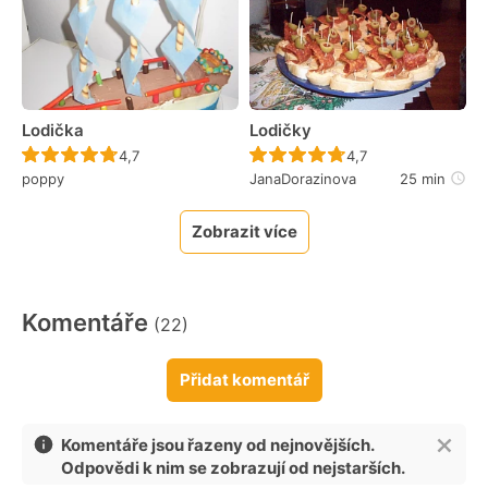
Lodička
Lodičky
Recept ještě nebyl hodnocen
Recept ještě nebyl 
4,7
4,7
poppy
JanaDorazinova
25 min
Zobrazit více
Komentáře
(22)
Přidat komentář
Komentáře jsou řazeny od nejnovějších.
Odpovědi k nim se zobrazují od nejstarších.