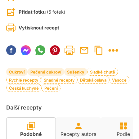
Přidat fotku
(5 fotek)
Vytisknout recept
Cukroví
Pečené cukroví
Sušenky
Sladké chutě
Rychlé recepty
Snadné recepty
Dětská oslava
Vánoce
Česká kuchyně
Pečení
Další recepty
Podobné
Recepty autora
Podle