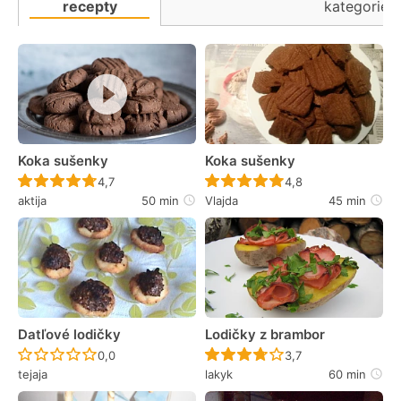
recepty
kategorie
Koka sušenky
Koka sušenky
Recept ještě nebyl hodnocen
Recept ještě nebyl 
4,7
4,8
aktija
50 min
Vlajda
45 min
Datľové lodičky
Lodičky z brambor
Recept ještě nebyl hodnocen
Recept ještě nebyl 
0,0
3,7
tejaja
lakyk
60 min