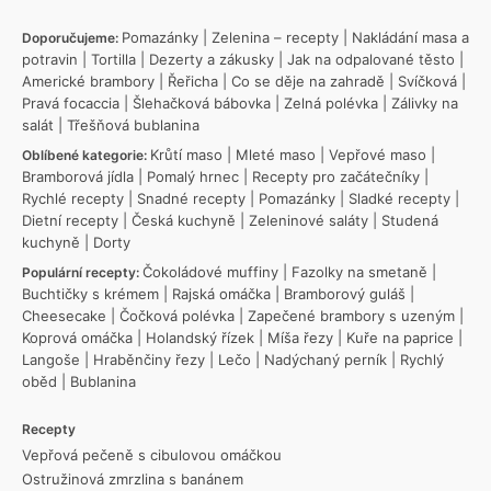
Pomazánky
|
Zelenina – recepty
|
Nakládání masa a
Doporučujeme:
potravin
|
Tortilla
|
Dezerty a zákusky
|
Jak na odpalované těsto
|
Americké brambory
|
Řeřicha
|
Co se děje na zahradě
|
Svíčková
|
Pravá focaccia
|
Šlehačková bábovka
|
Zelná polévka
|
Zálivky na
salát
|
Třešňová bublanina
Krůtí maso
|
Mleté maso
|
Vepřové maso
|
Oblíbené kategorie:
Bramborová jídla
|
Pomalý hrnec
|
Recepty pro začátečníky
|
Rychlé recepty
|
Snadné recepty
|
Pomazánky
|
Sladké recepty
|
Dietní recepty
|
Česká kuchyně
|
Zeleninové saláty
|
Studená
kuchyně
|
Dorty
Čokoládové muffiny
|
Fazolky na smetaně
|
Populární recepty:
Buchtičky s krémem
|
Rajská omáčka
|
Bramborový guláš
|
Cheesecake
|
Čočková polévka
|
Zapečené brambory s uzeným
|
Koprová omáčka
|
Holandský řízek
|
Míša řezy
|
Kuře na paprice
|
Langoše
|
Hraběnčiny řezy
|
Lečo
|
Nadýchaný perník
|
Rychlý
oběd
|
Bublanina
Recepty
Vepřová pečeně s cibulovou omáčkou
Ostružinová zmrzlina s banánem