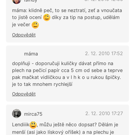
máma: klidně peč, to se neztratí, zeť a vnoučata
to jistě ocení
díky za tip na postup, udělám
je večer
Odpovědět
2. 12. 2010 17:52
máma
doplňuji - doporučuji kuličky dávat přímo na
plech na pečicí papír cca 5 cm od sebe a teprve
pak mačkat vidličkou a v l h k o u rukou špičky.
je to tak mnohem rychlejší
Odpovědět
2. 12. 2010 17:27
mirca75
Lendiiik
, můžu ještě něco dopsat? Dělám je
menší (asi jako lískový oříšek) a na plechu je