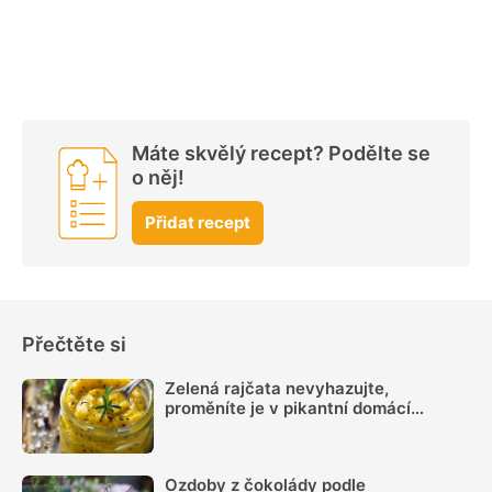
Máte skvělý recept? Podělte se
o něj!
Přidat recept
Přečtěte si
Zelená rajčata nevyhazujte,
proměníte je v pikantní domácí
hořčici. Hotovou ji máte za 20 minut
Ozdoby z čokolády podle