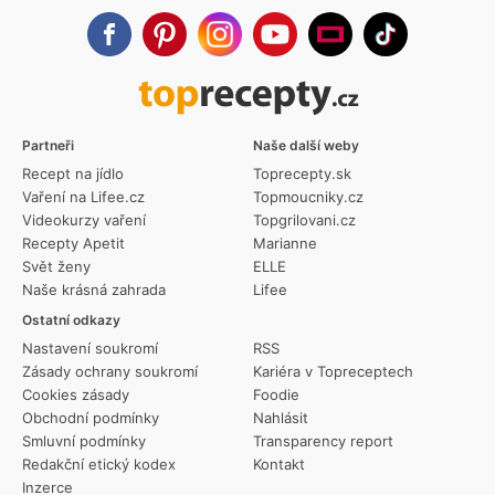
Partneři
Naše další weby
Recept na jídlo
Toprecepty.sk
Vaření na Lifee.cz
Topmoucniky.cz
Videokurzy vaření
Topgrilovani.cz
Recepty Apetit
Marianne
Svět ženy
ELLE
Naše krásná zahrada
Lifee
Ostatní odkazy
Nastavení soukromí
RSS
Zásady ochrany soukromí
Kariéra v Topreceptech
Cookies zásady
Foodie
Obchodní podmínky
Nahlásit
Smluvní podmínky
Transparency report
Redakční etický kodex
Kontakt
Inzerce