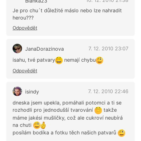
10. 12. 2010 21:38
Blanka23
Je pro chu´t důležité máslo nebo lze nahradit
herou???
Odpovědět
7. 12. 2010 23:07
JanaDorazinova
isahu, tvé patvary
nemají chybu
Odpovědět
7. 12. 2010 22:46
isindy
dneska jsem upekla, pomáhali potomci a ti se
rozhodli pro jednodušší tvarování
takže
máme jakési mušličky, což ale cukroví neubírá
na chuti
posílám bodíka a fotku těch našich patvarů