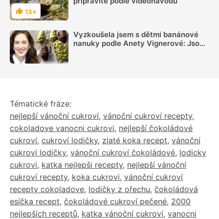
připravíte podle videonávodu
13×
Hodnocení
Vyzkoušela jsem s dětmi banánové
nanuky podle Anety Vignerové: Jsou
tak dobré, že do konce léta jiné dělat
nebudete
Tématické fráze:
nejlepší vánoční cukroví
,
vánoční cukroví recepty
,
cokoladove vanocni cukrovi
,
nejlepší čokoládové
cukroví
,
cukroví lodičky
,
zlaté koka recept
,
vánoční
cukroví lodičky
,
vánoční cukroví čokoládové
,
lodicky
cukrovi
,
katka nejlepši recepty
,
nejlepší vánoční
cukroví recepty
,
koka cukrovi
,
vánoční cukroví
recepty cokoladove
,
lodičky z ořechu
,
čokoládová
esíčka recept
,
čokoládové cukroví pečené
,
2000
nejlepších receptů
,
katka vánoční cukroví
,
vanocni