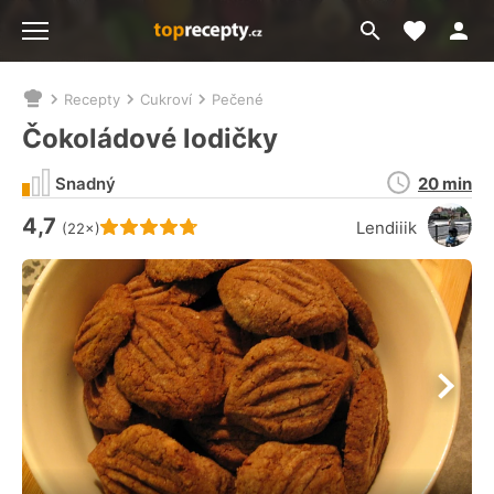
Moje akt
Přejít
Menu
na
vyhledávání
Recepty
Cukroví
Pečené
Nacházíte
se
Čokoládové lodičky
zde:
Doba
Snadný
20 min
přípravy
4,7
Hodnocení receptu je
Lendiiik
(22×)