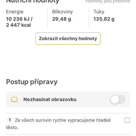
Nutriční hodnoty
Hodnoty jsou přibližné
Energie
Bílkoviny
Tuky
10 236
kJ /
29,48
g
135,82
g
2 447
kcal
Zobrazit všechny hodnoty
Postup přípravy
Nezhasínat obrazovku
Ze všech surovin rychle vypracujeme hladké
těsto.