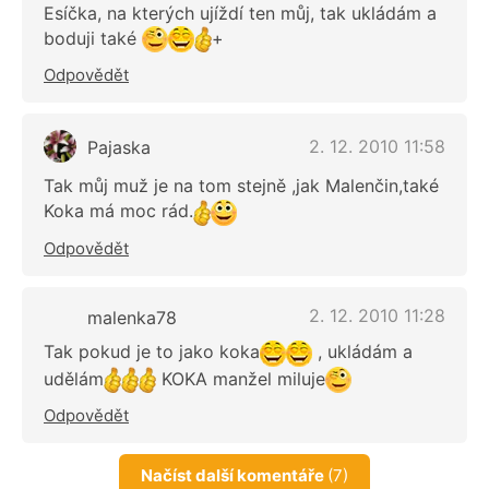
Esíčka, na kterých ujíždí ten můj, tak ukládám a
boduji také
+
Odpovědět
2. 12. 2010 11:58
Pajaska
Tak můj muž je na tom stejně ,jak Malenčin,také
Koka má moc rád.
Odpovědět
2. 12. 2010 11:28
malenka78
Tak pokud je to jako koka
, ukládám a
udělám
KOKA manžel miluje
Odpovědět
Načíst další komentáře
(7)