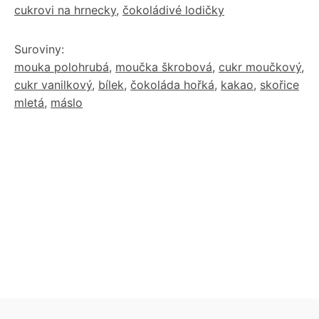
cukrovi na hrnecky
,
čokoládivé lodičky
Suroviny:
mouka polohrubá
,
moučka škrobová
,
cukr moučkový
,
cukr vanilkový
,
bílek
,
čokoláda hořká
,
kakao
,
skořice
mletá
,
máslo