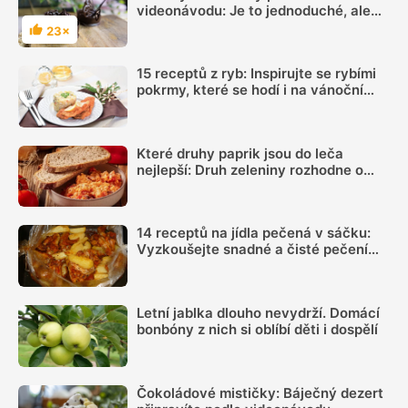
videonávodu: Je to jednoduché, ale
velmi efektní
23×
Hodnocení
15 receptů z ryb: Inspirujte se rybími
pokrmy, které se hodí i na vánoční
hostinu
Které druhy paprik jsou do leča
nejlepší: Druh zeleniny rozhodne o
výsledné chuti víc, než si myslíme
14 receptů na jídla pečená v sáčku:
Vyzkoušejte snadné a čisté pečení
plné chuti
Letní jablka dlouho nevydrží. Domácí
bonbóny z nich si oblíbí děti i dospělí
Čokoládové mističky: Báječný dezert