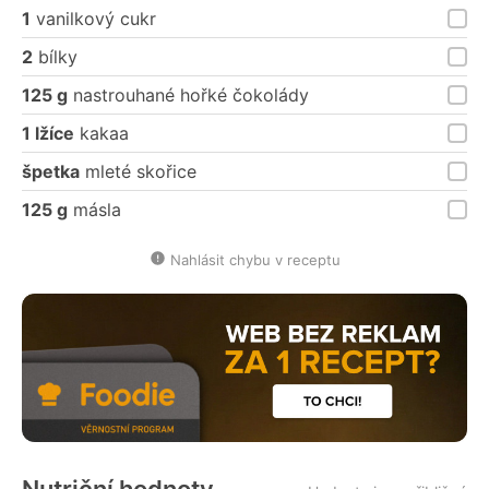
1
vanilkový cukr
2
bílky
125 g
nastrouhané hořké čokolády
1 lžíce
kakaa
špetka
mleté skořice
125 g
másla
Nahlásit chybu v receptu