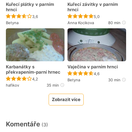
Kuřecí plátky v parním
Kuřecí závitky v parním
hrnci
hrnci
Recept ještě nebyl hodnocen
Recept ještě nebyl 
3,6
5,0
Betyna
Anna Kocikova
80 min
Karbanátky s
Vaječina v parním hrnci
překvapením-parní hrnec
Recept ještě nebyl 
4,6
Recept ještě nebyl hodnocen
4,2
Betyna
30 min
hafikov
35 min
Zobrazit více
Komentáře
(3)