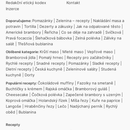
Redakční etický kodex
Kontakt
Inzerce
Pomazánky
|
Zelenina – recepty
|
Nakládání masa a
Doporučujeme:
potravin
|
Tortilla
|
Dezerty a zákusky
|
Jak na odpalované těsto
|
Americké brambory
|
Řeřicha
|
Co se děje na zahradě
|
Svíčková
|
Pravá focaccia
|
Šlehačková bábovka
|
Zelná polévka
|
Zálivky na
salát
|
Třešňová bublanina
Krůtí maso
|
Mleté maso
|
Vepřové maso
|
Oblíbené kategorie:
Bramborová jídla
|
Pomalý hrnec
|
Recepty pro začátečníky
|
Rychlé recepty
|
Snadné recepty
|
Pomazánky
|
Sladké recepty
|
Dietní recepty
|
Česká kuchyně
|
Zeleninové saláty
|
Studená
kuchyně
|
Dorty
Čokoládové muffiny
|
Fazolky na smetaně
|
Populární recepty:
Buchtičky s krémem
|
Rajská omáčka
|
Bramborový guláš
|
Cheesecake
|
Čočková polévka
|
Zapečené brambory s uzeným
|
Koprová omáčka
|
Holandský řízek
|
Míša řezy
|
Kuře na paprice
|
Langoše
|
Hraběnčiny řezy
|
Lečo
|
Nadýchaný perník
|
Rychlý
oběd
|
Bublanina
Recepty