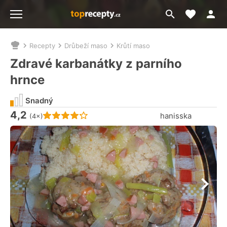
Moje akt
Přejít
Menu
na
vyhledávání
Recepty
Drůbeží maso
Krůtí maso
Nacházíte
se
Zdravé karbanátky z parního
zde:
hrnce
Snadný
4,2
Hodnocení receptu je
hanisska
(4×)