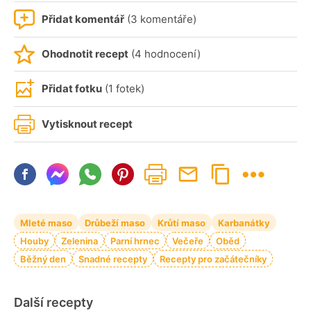
Přidat komentář
(3 komentáře)
Ohodnotit recept
(4 hodnocení)
Přidat fotku
(1 fotek)
Vytisknout recept
Mleté maso
Drůbeží maso
Krůtí maso
Karbanátky
Houby
Zelenina
Parní hrnec
Večeře
Oběd
Běžný den
Snadné recepty
Recepty pro začátečníky
Další recepty