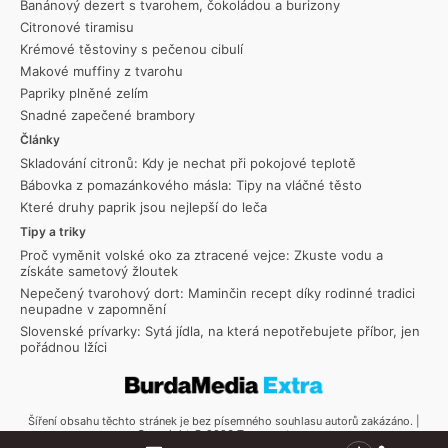
Banánový dezert s tvarohem, čokoládou a burizony
Citronové tiramisu
Krémové těstoviny s pečenou cibulí
Makové muffiny z tvarohu
Papriky plněné zelím
Snadné zapečené brambory
Články
Skladování citronů: Kdy je nechat při pokojové teplotě
Bábovka z pomazánkového másla: Tipy na vláčné těsto
Které druhy paprik jsou nejlepší do leča
Tipy a triky
Proč vyměnit volské oko za ztracené vejce: Zkuste vodu a
získáte sametový žloutek
Nepečený tvarohový dort: Maminčin recept díky rodinné tradici
neupadne v zapomnění
Slovenské prívarky: Sytá jídla, na která nepotřebujete příbor, jen
pořádnou lžíci
Šíření obsahu těchto stránek je bez písemného souhlasu autorů zakázáno. |
Copyright © 2026 Toprecepty.cz