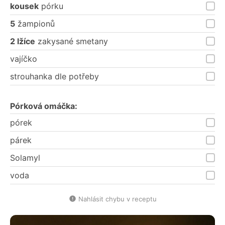
kousek
pórku
5
žampionů
2 lžíce
zakysané smetany
vajíčko
strouhanka dle potřeby
Pórková omáčka:
pórek
párek
Solamyl
voda
Nahlásit chybu v receptu