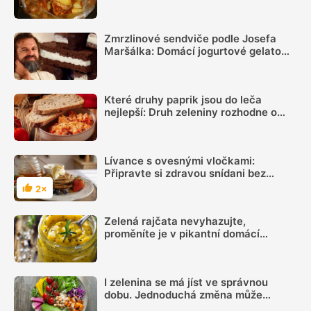
plné chuti
Zmrzlinové sendviče podle Josefa
Maršálka: Domácí jogurtové gelato
mezi kakaovými pláty ochladí i v
největším horku
Které druhy paprik jsou do leča
nejlepší: Druh zeleniny rozhodne o
výsledné chuti víc, než si myslíme
Lívance s ovesnými vločkami:
Připravte si zdravou snídani bez
cukru podle videoreceptu
2×
Hodnocení
Zelená rajčata nevyhazujte,
proměníte je v pikantní domácí
hořčici. Hotovou ji máte za 20 minut
I zelenina se má jíst ve správnou
dobu. Jednoduchá změna může
vylepšit zdraví a usnadnit hubnutí