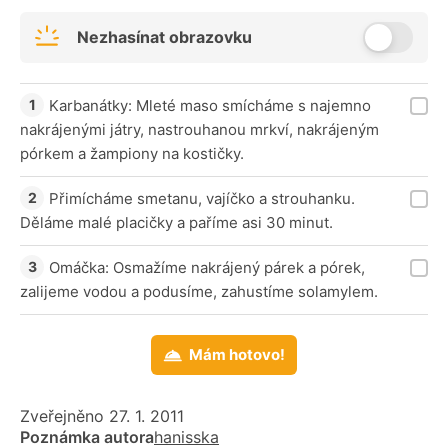
Nezhasínat obrazovku
Karbanátky: Mleté maso smícháme s najemno
nakrájenými játry, nastrouhanou mrkví, nakrájeným
pórkem a žampiony na kostičky.
Přimícháme smetanu, vajíčko a strouhanku.
Děláme malé placičky a paříme asi 30 minut.
Omáčka: Osmažíme nakrájený párek a pórek,
zalijeme vodou a podusíme, zahustíme solamylem.
Mám hotovo!
Zveřejněno 27. 1. 2011
Poznámka autora
hanisska