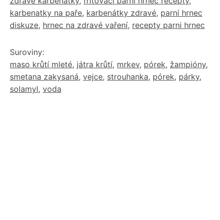
zdravé karbenátky
,
fritovaci parni hrnec recepty
,
karbenatky na paře
,
karbenátky zdravé
,
parní hrnec
diskuze
,
hrnec na zdravé vaření
,
recepty parni hrnec
Suroviny:
maso krůtí mleté
,
játra krůtí
,
mrkev
,
pórek
,
žampióny
,
smetana zakysaná
,
vejce
,
strouhanka
,
pórek
,
párky
,
solamyl
,
voda