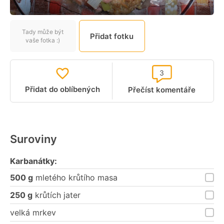
Tady může být
Přidat fotku
vaše fotka :)
3
Přidat do oblíbených
Přečíst komentáře
Suroviny
Karbanátky:
500 g
mletého krůtího masa
250 g
krůtích jater
velká mrkev