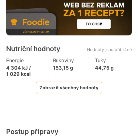
Nutriční hodnoty
Hodnoty jsou přibližné
Energie
Bílkoviny
Tuky
4 304
kJ /
153,15
g
44,75
g
1 029
kcal
Zobrazit všechny hodnoty
Postup přípravy