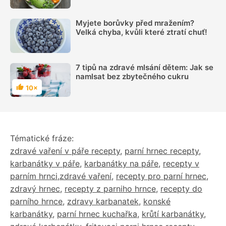
Myjete borůvky před mražením?
Velká chyba, kvůli které ztratí chuť!
7 tipů na zdravé mlsání dětem: Jak se
namlsat bez zbytečného cukru
10×
Hodnocení
Tématické fráze:
zdravé vaření v páře recepty
,
parní hrnec recepty
,
karbanátky v páře
,
karbanátky na páře
,
recepty v
parním hrnci,zdravé vaření
,
recepty pro parní hrnec
,
zdravý hrnec
,
recepty z parniho hrnce
,
recepty do
parního hrnce
,
zdravy karbanatek
,
konské
karbanátky
,
parní hrnec kuchařka
,
krůtí karbanátky
,