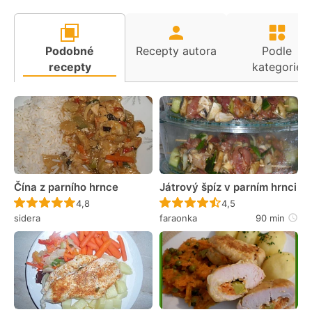
Podobné
Recepty autora
Podle
recepty
kategorie
Čína z parního hrnce
Játrový špíz v parním hrnci
Recept ještě nebyl hodnocen
Recept ještě nebyl 
4,8
4,5
sidera
faraonka
90 min